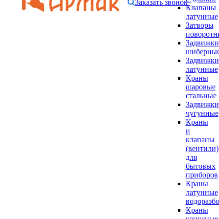
Заказать звонок
Клапаны
латунные
Затворы
поворотн
Задвижки
шиберны
Задвижки
латунные
Краны
шаровые
стальные
Задвижки
чугунные
Краны
и
клапаны
(вентили)
для
бытовых
приборов
Краны
латунные
водоразб
Краны
конусные