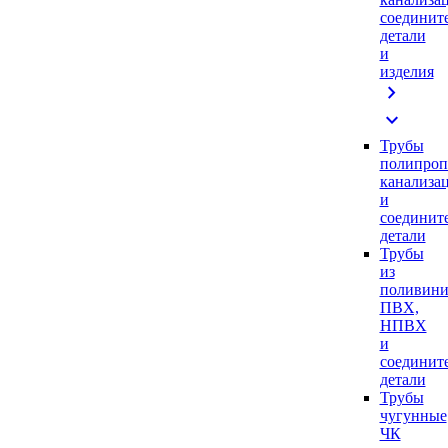
соединит
детали
и
изделия
chevron_right
expand_more
Трубы
полипроп
канализа
и
соединит
детали
Трубы
из
поливини
ПВХ,
НПВХ
и
соединит
детали
Трубы
чугунные
ЧК