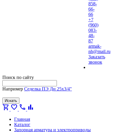
858-
66-
66
+7
(960)
083-
48-
87
armak-
nh@mail.ru
Заказать
звонок
Поиск по сайту
Например
Седелка ПЭ Дн 25х3/4"
Искать
shopping_cart
favorite
call
bar_chart
Главная
Каталог
Запорная арматура и электроприводы