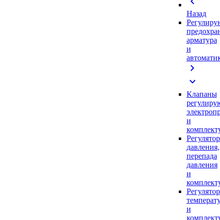
chevron_left
Назад
Регулиру
предохра
арматура
и
автомати
chevron_right
expand_more
Клапаны
регулиру
электроп
и
комплек
Регулято
давления,
перепада
давления
и
комплек
Регулято
температ
и
комплек