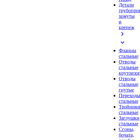
Детали
трубопро
хомуты
и
крепеж
chevron_right
expand_more
Фланцы
стальные
Отводы
стальные
крутоизо
Отводы
стальные
гнутые
Переходы
стальные
Тройник
стальные
Заглушки
стальные
Сгоны,
бочата,