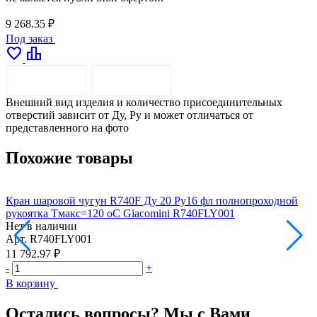
9 268.35 ₽
Под заказ
favorite
leaderboard
ОПИСАНИЕ
ДОСТАВКА
Внешний вид изделия и количество присоединительных
отверстий зависит от Ду, Pу и может отличаться от
представленного на фото
Похожие товары
Кран шаровой чугун R740F Ду 20 Ру16 фл полнопроходной
К
рукоятка Тмакс=120 оС Giacomini R740FLY001
р
Нет в наличии
Н
Арт.
R740FLY001
А
11 792.97 ₽
1
-
+
-
В корзину
В
Остались вопросы? Мы с Вами