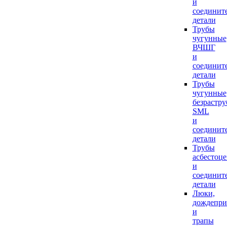
и
соединит
детали
Трубы
чугунные
ВЧШГ
и
соединит
детали
Трубы
чугунные
безрастр
SML
и
соединит
детали
Трубы
асбестоц
и
соединит
детали
Люки,
дождепр
и
трапы