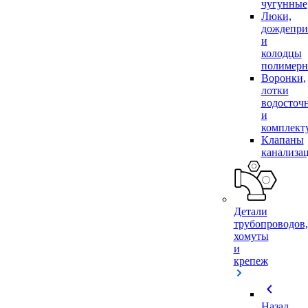
чугунные
Люки,
дождепр
и
колодцы
полимер
Воронки,
лотки
водосточ
и
комплек
Клапаны
канализа
Детали
трубопроводов,
хомуты
и
крепеж
chevron_left
Назад