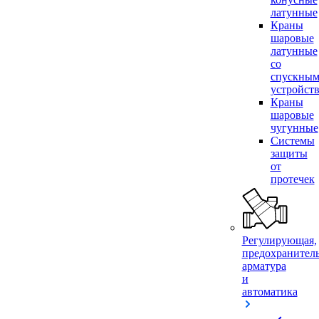
латунные
Краны
шаровые
латунные
со
спускны
устройст
Краны
шаровые
чугунные
Системы
защиты
от
протечек
Регулирующая,
предохранител
арматура
и
автоматика