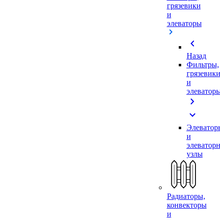
грязевики
и
элеваторы
chevron_left
Назад
Фильтры,
грязевик
и
элеватор
chevron_right
expand_more
Элеватор
и
элеватор
узлы
Радиаторы,
конвекторы
и