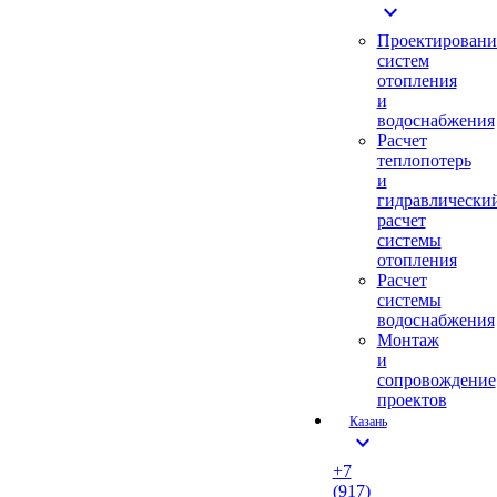
expand_more
Проектировани
систем
отопления
и
водоснабжения
Расчет
теплопотерь
и
гидравлически
расчет
системы
отопления
Расчет
системы
водоснабжения
Монтаж
и
сопровождение
проектов
Казань
expand_more
+7
(917)