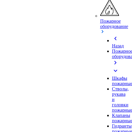
Пожарное
оборудование
chevron_left
Назад
Пожарно
оборудов
chevron_right
expand_more
Шкафы
пожарны
Стволы,
рукава
и
головки
пожарны
Клапаны
пожарны
Гидранты
пожарны