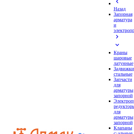
chevron_left
Назад
Запорная
арматура
и
электроп
chevron_right
expand_more
Краны
шаровые
латунные
Задвижки
стальные
Запчасти
для
арматуры
запорной
Электроп
редуктор
для
арматуры
запорной
Клапаны
стальные