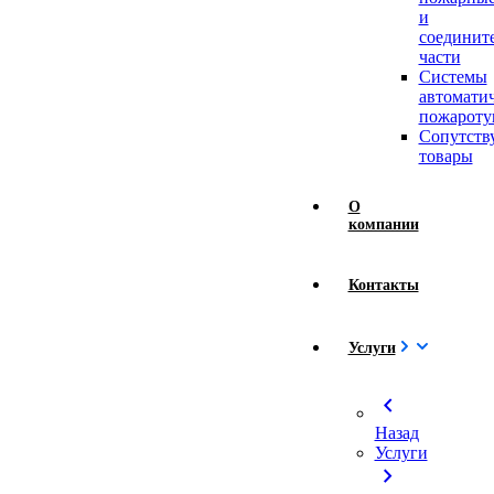
и
соединит
части
Системы
автомати
пожароту
Сопутст
товары
О
компании
Контакты
Услуги
chevron_left
Назад
Услуги
chevron_right