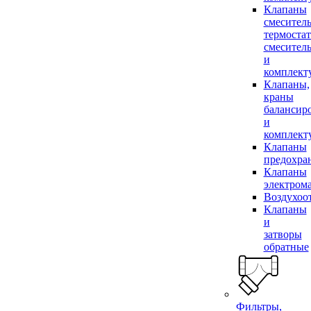
Клапаны
смесител
термоста
смесител
и
комплек
Клапаны,
краны
балансир
и
комплек
Клапаны
предохра
Клапаны
электром
Воздухоо
Клапаны
и
затворы
обратные
Фильтры,