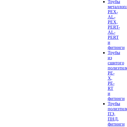
Трубы
металлоп
PEX-
AL-
PEX,
PERT-
AL-
PERT
и
фитинги
Трубы
из
сшитого
полиэтил
PE-
X,
PE-
RT
и
фитинги
Трубы
полиэтил
ПЭ,
ПНД,
фитинги