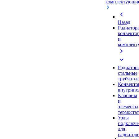
комплектующи
chevron_left
Назад
Радиатор
конвекто
и
комплек
chevron_right
expand_more
Радиатор
стальные
трубчаты
Конвекто
внутрипо
Клапаны
и
элементы
термоста
Узлы
подключе
для
радиатор