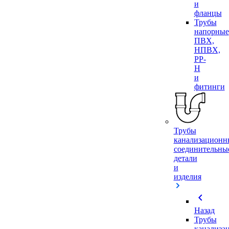
и
фланцы
Трубы
напорные
ПВХ,
НПВХ,
PP-
H
и
фитинги
Трубы
канализационн
соединительны
детали
и
изделия
chevron_left
Назад
Трубы
канализа