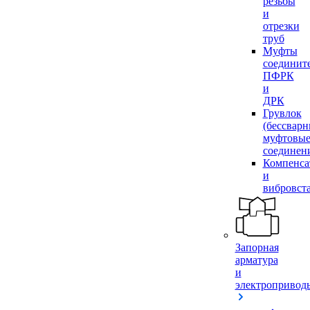
резьбы
и
отрезки
труб
Муфты
соединит
ПФРК
и
ДРК
Грувлок
(бессвар
муфтовы
соединен
Компенса
и
вибровст
Запорная
арматура
и
электропривод