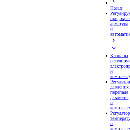
chevron_left
Назад
Регулиру
предохра
арматура
и
автомати
chevron_right
expand_more
Клапаны
регулиру
электроп
и
комплек
Регулято
давления,
перепада
давления
и
комплек
Регулято
температ
и
комплек