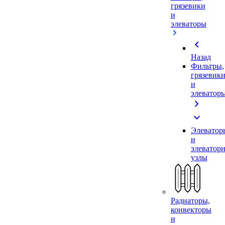
грязевики
и
элеваторы
chevron_left
Назад
Фильтры,
грязевик
и
элеватор
chevron_right
expand_more
Элеватор
и
элеватор
узлы
Радиаторы,
конвекторы
и