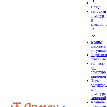
chevron_left
Назад
Запорная
арматура
и
электроп
chevron_right
expand_more
Краны
шаровые
латунные
Задвижки
стальные
Запчасти
для
арматуры
запорной
Электроп
редуктор
для
арматуры
запорной
Клапаны
стальные