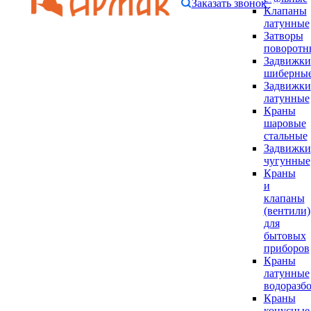
Заказать звонок
Клапаны
латунные
Затворы
поворотн
Задвижки
шиберны
Задвижки
латунные
Краны
шаровые
стальные
Задвижки
чугунные
Краны
и
клапаны
(вентили)
для
бытовых
приборов
Краны
латунные
водоразб
Краны
конусные