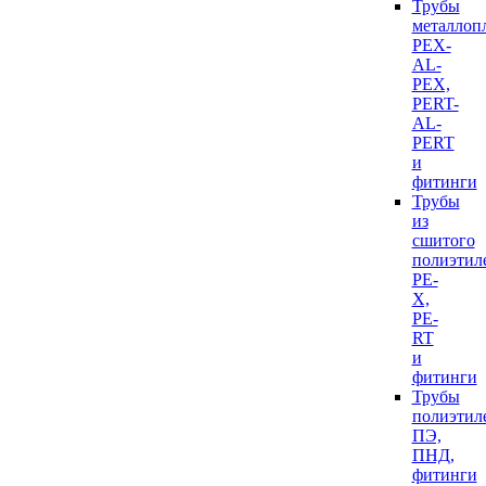
Трубы
металлоп
PEX-
AL-
PEX,
PERT-
AL-
PERT
и
фитинги
Трубы
из
сшитого
полиэтил
PE-
X,
PE-
RT
и
фитинги
Трубы
полиэтил
ПЭ,
ПНД,
фитинги