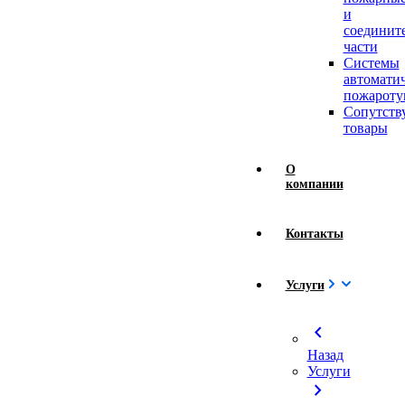
и
соединит
части
Системы
автомати
пожароту
Сопутст
товары
О
компании
Контакты
Услуги
chevron_left
Назад
Услуги
chevron_right