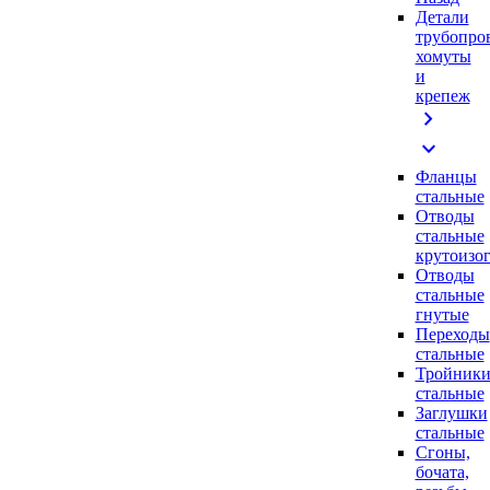
Детали
трубопро
хомуты
и
крепеж
chevron_right
expand_more
Фланцы
стальные
Отводы
стальные
крутоизо
Отводы
стальные
гнутые
Переходы
стальные
Тройник
стальные
Заглушки
стальные
Сгоны,
бочата,