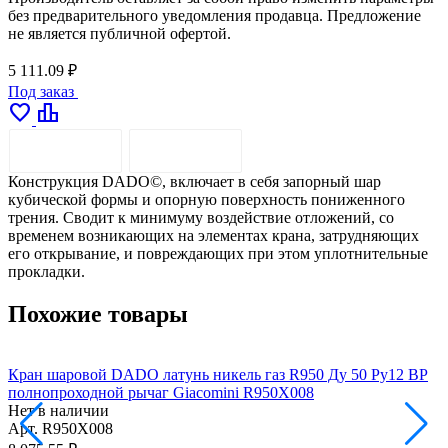
без предварительного уведомления продавца. Предложение
не является публичной офертой.
5 111.09 ₽
Под заказ
favorite
leaderboard
ОПИСАНИЕ
ДОСТАВКА
Конструкция DADO©, включает в себя запорный шар
кубической формы и опорную поверхность пониженного
трения. Сводит к минимуму воздействие отложений, со
временем возникающих на элементах крана, затрудняющих
его открывание, и повреждающих при этом уплотнительные
прокладки.
Похожие товары
Кран шаровой DADO латунь никель газ R950 Ду 50 Ру12 ВР
полнопроходной рычаг Giacomini R950X008
п
Нет в наличии
Н
Арт.
R950X008
А