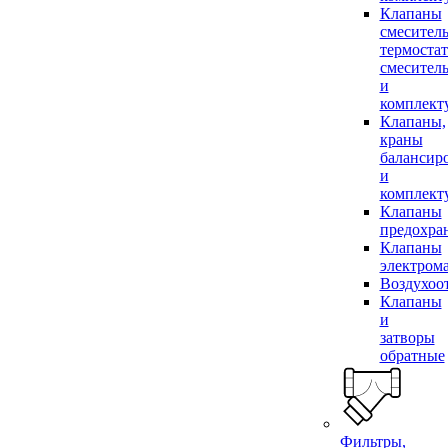
Клапаны
смесител
термоста
смесител
и
комплек
Клапаны,
краны
балансир
и
комплек
Клапаны
предохра
Клапаны
электром
Воздухоо
Клапаны
и
затворы
обратные
Фильтры,