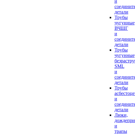
и
соединит
детали
Трубы
чугунные
ВЧШГ
и
соединит
детали
Трубы
чугунные
безрастр
SML
и
соединит
детали
Трубы
асбестоц
и
соединит
детали
Люки,
дождепр
и
трапы