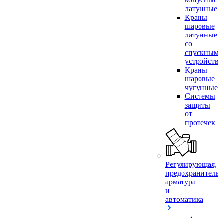
латунные
Краны
шаровые
латунные
со
спускны
устройст
Краны
шаровые
чугунные
Системы
защиты
от
протечек
Регулирующая,
предохранител
арматура
и
автоматика