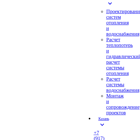
expand_more
Проектировани
систем
отопления
и
водоснабжения
Расчет
теплопотерь
и
гидравлически
расчет
системы
отопления
Расчет
системы
водоснабжения
Монтаж
и
сопровождение
проектов
Казань
expand_more
+7
(917)