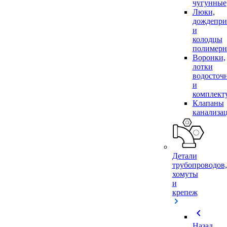
чугунные
Люки,
дождепр
и
колодцы
полимер
Воронки,
лотки
водосточ
и
комплек
Клапаны
канализа
Детали
трубопроводов,
хомуты
и
крепеж
chevron_left
Назад