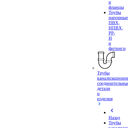
и
фланцы
Трубы
напорные
ПВХ,
НПВХ,
PP-
H
и
фитинги
Трубы
канализационн
соединительны
детали
и
изделия
chevron_left
Назад
Трубы
канализа