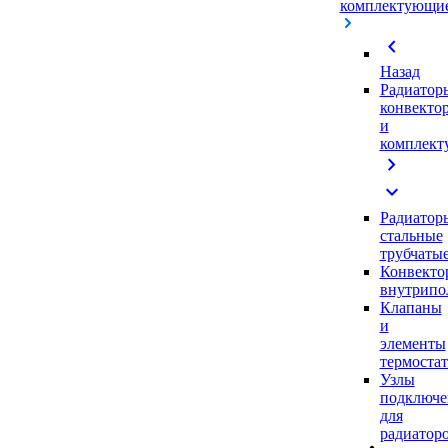
комплектующи
chevron_left
Назад
Радиатор
конвекто
и
комплек
chevron_right
expand_more
Радиатор
стальные
трубчаты
Конвекто
внутрипо
Клапаны
и
элементы
термоста
Узлы
подключе
для
радиатор