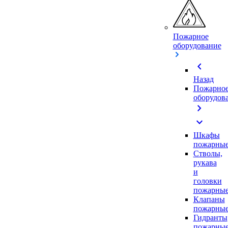
Пожарное
оборудование
chevron_left
Назад
Пожарно
оборудов
chevron_right
expand_more
Шкафы
пожарны
Стволы,
рукава
и
головки
пожарны
Клапаны
пожарны
Гидранты
пожарны