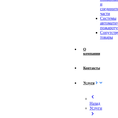
и
соединит
части
Системы
автомати
пожароту
Сопутст
товары
О
компании
Контакты
Услуги
chevron_left
Назад
Услуги
chevron_right