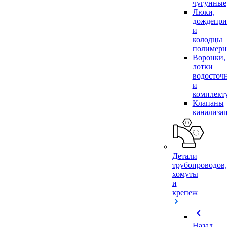
чугунные
Люки,
дождепр
и
колодцы
полимер
Воронки,
лотки
водосточ
и
комплек
Клапаны
канализа
Детали
трубопроводов,
хомуты
и
крепеж
chevron_left
Назад