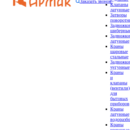
Заказать звонок
Клапаны
латунные
Затворы
поворотн
Задвижки
шиберны
Задвижки
латунные
Краны
шаровые
стальные
Задвижки
чугунные
Краны
и
клапаны
(вентили)
для
бытовых
приборов
Краны
латунные
водоразб
Краны
конусные