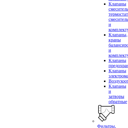
Клапаны
смесител
термоста
смесител
и
комплек
Клапаны,
краны
балансир
и
комплек
Клапаны
предохра
Клапаны
электром
Воздухоо
Клапаны
и
затворы
обратные
Фильтры,