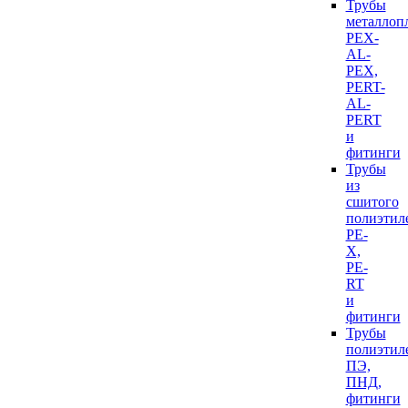
Трубы
металлоп
PEX-
AL-
PEX,
PERT-
AL-
PERT
и
фитинги
Трубы
из
сшитого
полиэтил
PE-
X,
PE-
RT
и
фитинги
Трубы
полиэтил
ПЭ,
ПНД,
фитинги