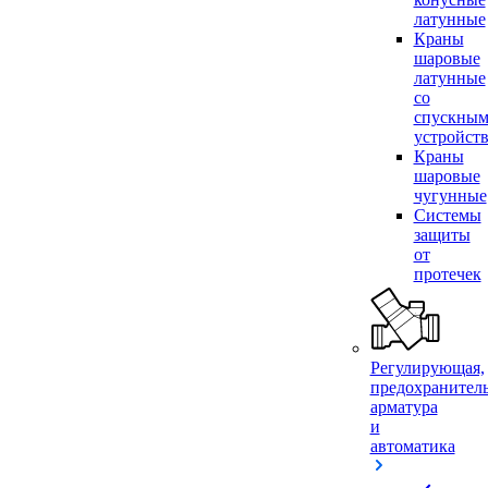
латунные
Краны
шаровые
латунные
со
спускны
устройст
Краны
шаровые
чугунные
Системы
защиты
от
протечек
Регулирующая,
предохранител
арматура
и
автоматика