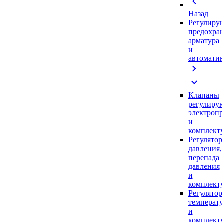
chevron_left
Назад
Регулиру
предохра
арматура
и
автомати
chevron_right
expand_more
Клапаны
регулиру
электроп
и
комплек
Регулято
давления,
перепада
давления
и
комплек
Регулято
температ
и
комплек