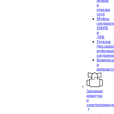
резьбы
и
отрезки
труб
Муфты
соединит
ПФРК
и
ДРК
Грувлок
(бессвар
муфтовы
соединен
Компенса
и
вибровст
Запорная
арматура
и
электропривод