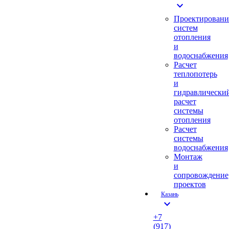
expand_more
Проектировани
систем
отопления
и
водоснабжения
Расчет
теплопотерь
и
гидравлически
расчет
системы
отопления
Расчет
системы
водоснабжения
Монтаж
и
сопровождение
проектов
Казань
expand_more
+7
(917)