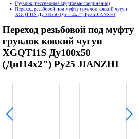
Грувлок (бессварные муфтовые соединения)
Переход резьбовой под муфту грувлок ковкий чугун
XGQT11S Ду100х50 (Дн114х2") Ру25 JIANZHI
Переход резьбовой под муфту
грувлок ковкий чугун
XGQT11S Ду100х50
(Дн114х2") Ру25 JIANZHI