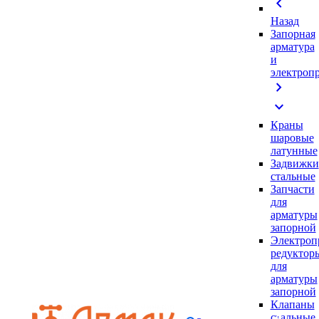
chevron_left
Назад
Запорная
арматура
и
электроп
chevron_right
expand_more
Краны
шаровые
латунные
Задвижки
стальные
Запчасти
для
арматуры
запорной
Электроп
редуктор
для
арматуры
запорной
Клапаны
стальные