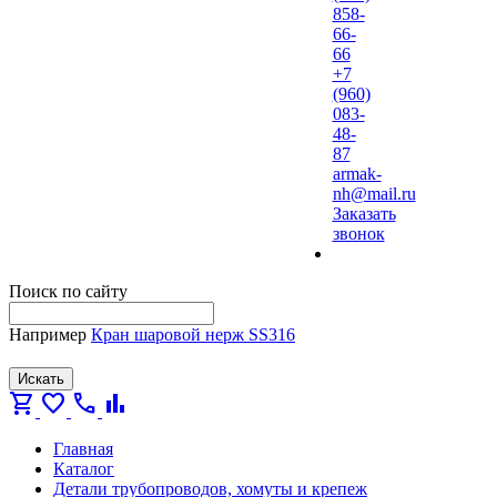
858-
66-
66
+7
(960)
083-
48-
87
armak-
nh@mail.ru
Заказать
звонок
Поиск по сайту
Например
Кран шаровой нерж SS316
Искать
shopping_cart
favorite
call
bar_chart
Главная
Каталог
Детали трубопроводов, хомуты и крепеж