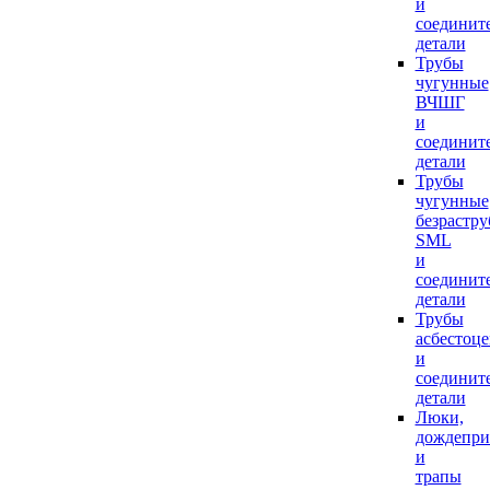
и
соединит
детали
Трубы
чугунные
ВЧШГ
и
соединит
детали
Трубы
чугунные
безрастр
SML
и
соединит
детали
Трубы
асбестоц
и
соединит
детали
Люки,
дождепр
и
трапы