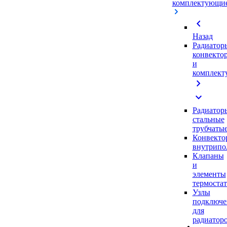
комплектующи
chevron_left
Назад
Радиатор
конвекто
и
комплек
chevron_right
expand_more
Радиатор
стальные
трубчаты
Конвекто
внутрипо
Клапаны
и
элементы
термоста
Узлы
подключе
для
радиатор