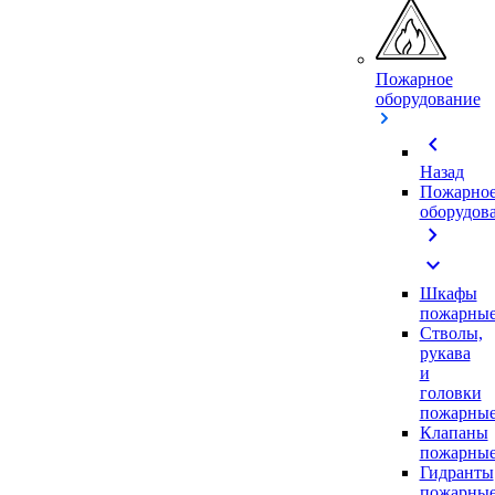
Пожарное
оборудование
chevron_left
Назад
Пожарно
оборудов
chevron_right
expand_more
Шкафы
пожарны
Стволы,
рукава
и
головки
пожарны
Клапаны
пожарны
Гидранты
пожарны