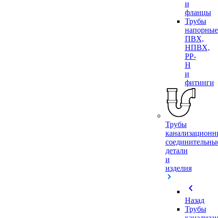
и
фланцы
Трубы
напорные
ПВХ,
НПВХ,
PP-
H
и
фитинги
Трубы
канализационн
соединительны
детали
и
изделия
chevron_left
Назад
Трубы
канализа