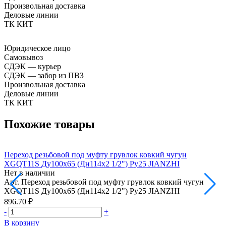
Произвольная доставка
Деловые линии
ТК КИТ
Юридическое лицо
Самовывоз
СДЭК — курьер
СДЭК — забор из ПВЗ
Произвольная доставка
Деловые линии
ТК КИТ
Похожие товары
Переход резьбовой под муфту грувлок ковкий чугун
П
XGQT11S Ду100х65 (Дн114х2 1/2") Ру25 JIANZHI
Нет в наличии
Н
Арт.
Переход резьбовой под муфту грувлок ковкий чугун
А
XGQT11S Ду100х65 (Дн114х2 1/2") Ру25 JIANZHI
896.70 ₽
8
-
+
-
В корзину
В