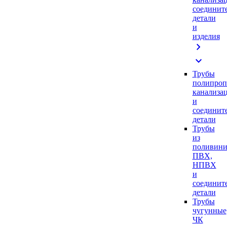
соединит
детали
и
изделия
chevron_right
expand_more
Трубы
полипроп
канализа
и
соединит
детали
Трубы
из
поливини
ПВХ,
НПВХ
и
соединит
детали
Трубы
чугунные
ЧК