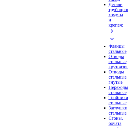
Детали
трубопро
хомуты
и
крепеж
chevron_right
expand_more
Фланцы
стальные
Отводы
стальные
крутоизо
Отводы
стальные
гнутые
Переходы
стальные
Тройник
стальные
Заглушки
стальные
Сгоны,
бочата,