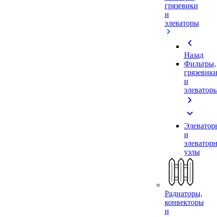
грязевики
и
элеваторы
chevron_left
Назад
Фильтры,
грязевик
и
элеватор
chevron_right
expand_more
Элеватор
и
элеватор
узлы
Радиаторы,
конвекторы
и