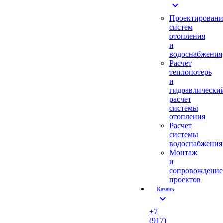
expand_more
Проектировани
систем
отопления
и
водоснабжения
Расчет
теплопотерь
и
гидравлически
расчет
системы
отопления
Расчет
системы
водоснабжения
Монтаж
и
сопровождение
проектов
Казань
expand_more
+7
(917)