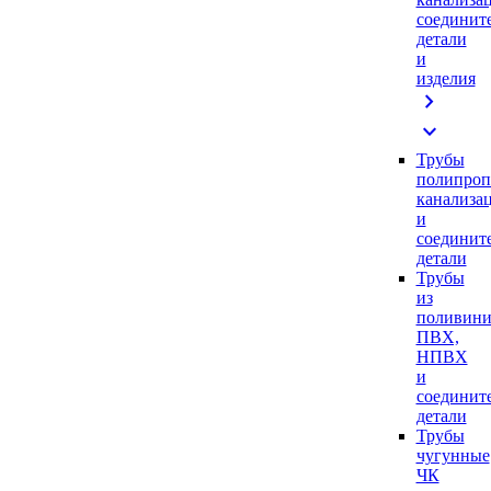
соединит
детали
и
изделия
chevron_right
expand_more
Трубы
полипроп
канализа
и
соединит
детали
Трубы
из
поливини
ПВХ,
НПВХ
и
соединит
детали
Трубы
чугунные
ЧК