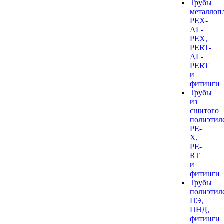
Трубы
металлоп
PEX-
AL-
PEX,
PERT-
AL-
PERT
и
фитинги
Трубы
из
сшитого
полиэтил
PE-
X,
PE-
RT
и
фитинги
Трубы
полиэтил
ПЭ,
ПНД,
фитинги