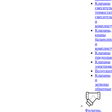
Клапаны
смесител
термоста
смесител
и
комплек
Клапаны,
краны
балансир
и
комплек
Клапаны
предохра
Клапаны
электром
Воздухоо
Клапаны
и
затворы
обратные
Фильтры,