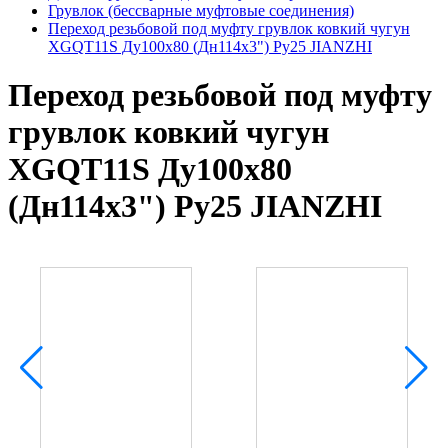
Грувлок (бессварные муфтовые соединения)
Переход резьбовой под муфту грувлок ковкий чугун
XGQT11S Ду100х80 (Дн114х3") Ру25 JIANZHI
Переход резьбовой под муфту
грувлок ковкий чугун
XGQT11S Ду100х80
(Дн114х3") Ру25 JIANZHI