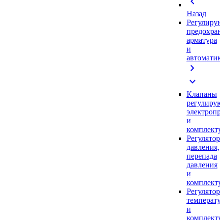
chevron_left
Назад
Регулиру
предохра
арматура
и
автомати
chevron_right
expand_more
Клапаны
регулиру
электроп
и
комплек
Регулято
давления,
перепада
давления
и
комплек
Регулято
температ
и
комплек