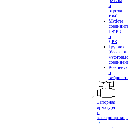
резьбы
и
отрезки
труб
Муфты
соединит
ПФРК
и
ДРК
Грувлок
(бессвар
муфтовы
соединен
Компенса
и
вибровст
Запорная
арматура
и
электропривод