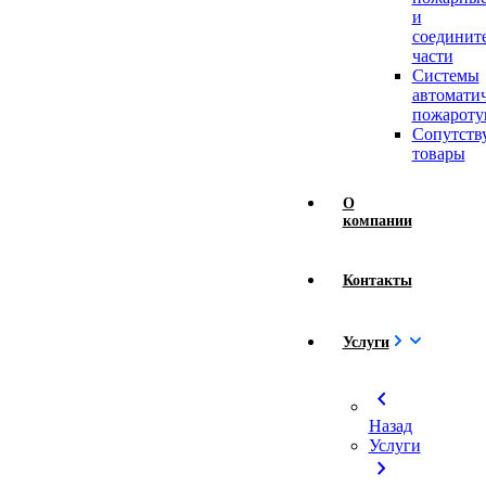
и
соединит
части
Системы
автомати
пожароту
Сопутст
товары
О
компании
Контакты
Услуги
chevron_left
Назад
Услуги
chevron_right