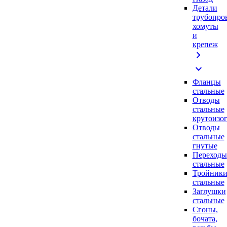
Детали
трубопро
хомуты
и
крепеж
chevron_right
expand_more
Фланцы
стальные
Отводы
стальные
крутоизо
Отводы
стальные
гнутые
Переходы
стальные
Тройник
стальные
Заглушки
стальные
Сгоны,
бочата,