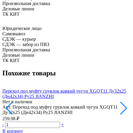
Произвольная доставка
Деловые линии
ТК КИТ
Юридическое лицо
Самовывоз
СДЭК — курьер
СДЭК — забор из ПВЗ
Произвольная доставка
Деловые линии
ТК КИТ
Похожие товары
Переход под муфту грувлок ковкий чугун XGQT11 Ду32х25
П
(Дн42х34) Ру25 JIANZHI
(
Нет в наличии
Н
Арт.
Переход под муфту грувлок ковкий чугун XGQT11
А
Ду32х25 (Дн42х34) Ру25 JIANZHI
Д
259.98 ₽
2
-
+
-
В корзину
В