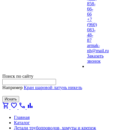
858-
66-
66
+7
(960)
083-
48-
87
armak-
nh@mail.ru
Заказать
звонок
Поиск по сайту
Например
Кран шаровой латунь никель
Искать
shopping_cart
favorite
call
bar_chart
Главная
Каталог
Детали трубопроводов, хомуты и крепеж