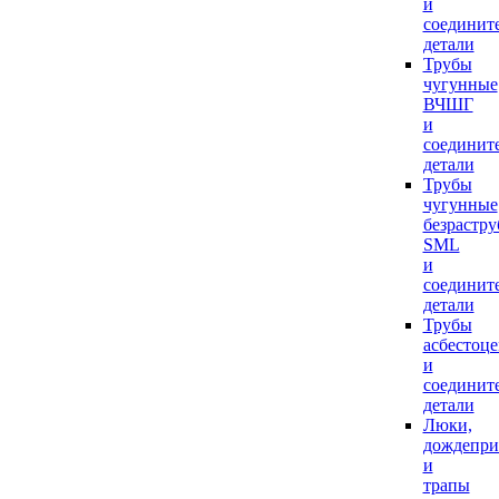
и
соединит
детали
Трубы
чугунные
ВЧШГ
и
соединит
детали
Трубы
чугунные
безрастр
SML
и
соединит
детали
Трубы
асбестоц
и
соединит
детали
Люки,
дождепр
и
трапы