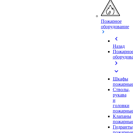
Пожарное
оборудование
chevron_left
Назад
Пожарно
оборудов
chevron_right
expand_more
Шкафы
пожарны
Стволы,
рукава
и
головки
пожарны
Клапаны
пожарны
Гидранты
пожарны