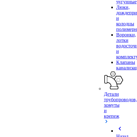
чугунные
Люки,
дождепр
и
колодцы
полимер
Воронки,
лотки
водосточ
и
комплек
Клапаны
канализа
Детали
трубопроводов,
хомуты
и
крепеж
chevron_left
Назад