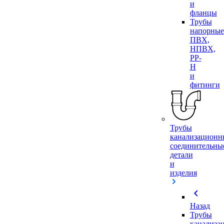
и
фланцы
Трубы
напорные
ПВХ,
НПВХ,
PP-
H
и
фитинги
Трубы
канализационн
соединительны
детали
и
изделия
chevron_left
Назад
Трубы
канализа