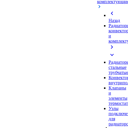
комплектующи
chevron_left
Назад
Радиатор
конвекто
и
комплек
chevron_right
expand_more
Радиатор
стальные
трубчаты
Конвекто
внутрипо
Клапаны
и
элементы
термоста
Узлы
подключе
для
радиатор