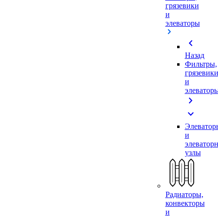
грязевики
и
элеваторы
chevron_left
Назад
Фильтры,
грязевик
и
элеватор
chevron_right
expand_more
Элеватор
и
элеватор
узлы
Радиаторы,
конвекторы
и