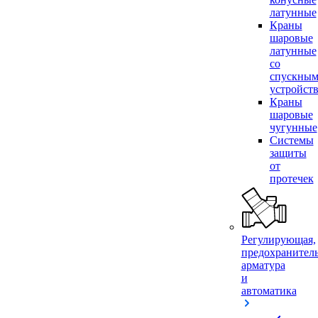
латунные
Краны
шаровые
латунные
со
спускны
устройст
Краны
шаровые
чугунные
Системы
защиты
от
протечек
Регулирующая,
предохранител
арматура
и
автоматика