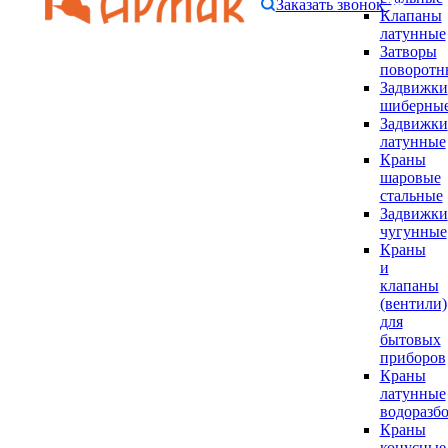
Заказать звонок
Клапаны
латунные
Затворы
поворотн
Задвижки
шиберны
Задвижки
латунные
Краны
шаровые
стальные
Задвижки
чугунные
Краны
и
клапаны
(вентили)
для
бытовых
приборов
Краны
латунные
водоразб
Краны
конусные