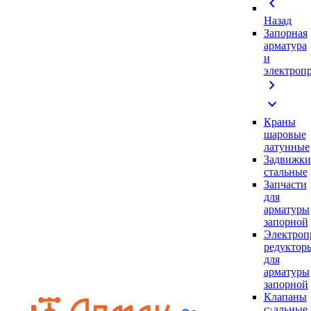
chevron_left
Назад
Запорная
арматура
и
электроп
chevron_right
expand_more
Краны
шаровые
латунные
Задвижки
стальные
Запчасти
для
арматуры
запорной
Электроп
редуктор
для
арматуры
запорной
Клапаны
стальные