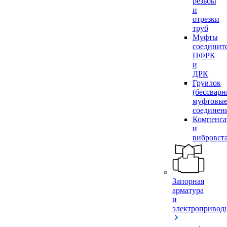
резьбы
и
отрезки
труб
Муфты
соединит
ПФРК
и
ДРК
Грувлок
(бессвар
муфтовы
соединен
Компенса
и
вибровст
Запорная
арматура
и
электропривод