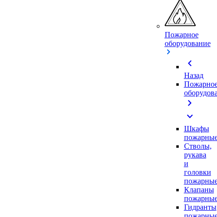
Пожарное
оборудование
chevron_left
Назад
Пожарно
оборудов
chevron_right
expand_more
Шкафы
пожарны
Стволы,
рукава
и
головки
пожарны
Клапаны
пожарны
Гидранты
пожарны