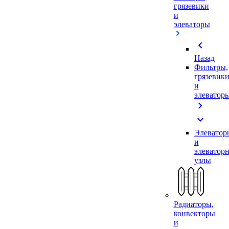
грязевики
и
элеваторы
chevron_left
Назад
Фильтры,
грязевик
и
элеватор
chevron_right
expand_more
Элеватор
и
элеватор
узлы
Радиаторы,
конвекторы
и