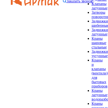
Заказать звонок
Клапаны
латунные
Затворы
поворотн
Задвижки
шиберны
Задвижки
латунные
Краны
шаровые
стальные
Задвижки
чугунные
Краны
и
клапаны
(вентили)
для
бытовых
приборов
Краны
латунные
водоразб
Краны
конусные