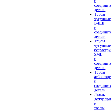
и
соединит
детали
Трубы
чугунные
ВЧШГ
и
соединит
детали
Трубы
чугунные
безрастр
SML
и
соединит
детали
Трубы
асбестоц
и
соединит
детали
Люки,
дождепр
и
трапы