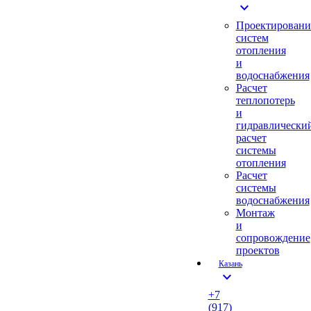
expand_more
Проектировани
систем
отопления
и
водоснабжения
Расчет
теплопотерь
и
гидравлически
расчет
системы
отопления
Расчет
системы
водоснабжения
Монтаж
и
сопровождение
проектов
Казань
expand_more
+7
(917)