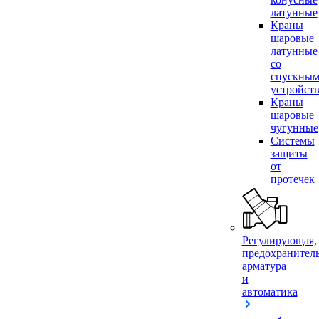
латунные
Краны
шаровые
латунные
со
спускны
устройст
Краны
шаровые
чугунные
Системы
защиты
от
протечек
Регулирующая,
предохранител
арматура
и
автоматика