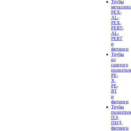
Трубы
металлоп
PEX-
AL-
PEX,
PERT-
AL-
PERT
и
фитинги
Трубы
из
сшитого
полиэтил
PE-
X,
PE-
RT
и
фитинги
Трубы
полиэтил
ПЭ,
ПНД,
фитинги