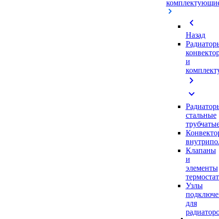
комплектующи
chevron_left
Назад
Радиатор
конвекто
и
комплек
chevron_right
expand_more
Радиатор
стальные
трубчаты
Конвекто
внутрипо
Клапаны
и
элементы
термоста
Узлы
подключе
для
радиатор