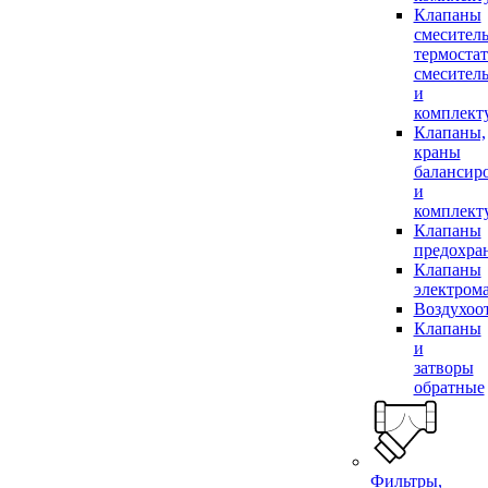
Клапаны
смесител
термоста
смесител
и
комплек
Клапаны,
краны
балансир
и
комплек
Клапаны
предохра
Клапаны
электром
Воздухоо
Клапаны
и
затворы
обратные
Фильтры,