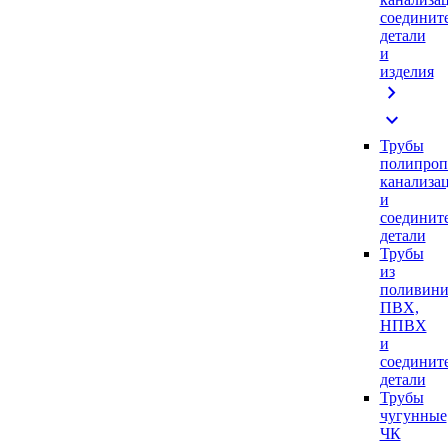
соединит
детали
и
изделия
chevron_right
expand_more
Трубы
полипроп
канализа
и
соединит
детали
Трубы
из
поливини
ПВХ,
НПВХ
и
соединит
детали
Трубы
чугунные
ЧК