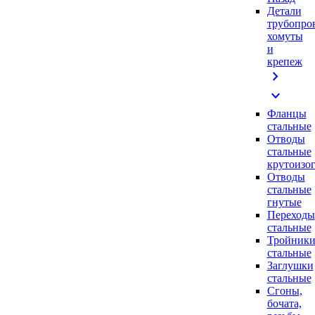
Детали
трубопро
хомуты
и
крепеж
chevron_right
expand_more
Фланцы
стальные
Отводы
стальные
крутоизо
Отводы
стальные
гнутые
Переходы
стальные
Тройник
стальные
Заглушки
стальные
Сгоны,
бочата,