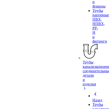
и
фланцы
Трубы
напорные
ПВХ,
НПВХ,
PP-
H
и
фитинги
Трубы
канализационн
соединительны
детали
и
изделия
chevron_left
Назад
Трубы
канализа