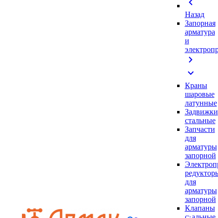
chevron_left
Назад
Запорная
арматура
и
электроп
chevron_right
expand_more
Краны
шаровые
латунные
Задвижки
стальные
Запчасти
для
арматуры
запорной
Электроп
редуктор
для
арматуры
запорной
Клапаны
стальные