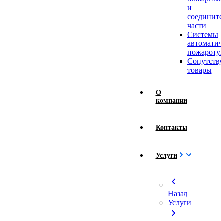
и
соединит
части
Системы
автомати
пожароту
Сопутст
товары
О
компании
Контакты
Услуги
chevron_left
Назад
Услуги
chevron_right