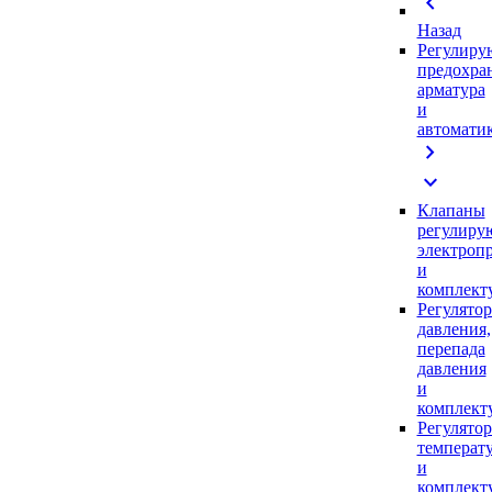
chevron_left
Назад
Регулиру
предохра
арматура
и
автомати
chevron_right
expand_more
Клапаны
регулиру
электроп
и
комплек
Регулято
давления,
перепада
давления
и
комплек
Регулято
температ
и
комплек