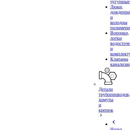
чугунные
Люки,
дождепр
и
колодцы
полимер
Воронки,
лотки
водосточ
и
комплек
Клапаны
канализа
Детали
трубопроводов,
хомуты
и
крепеж
chevron_left
Назад