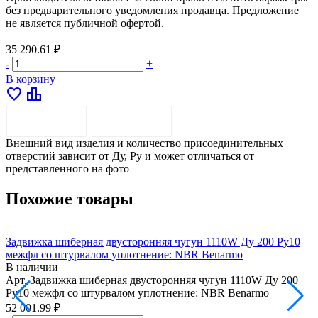
без предварительного уведомления продавца. Предложение
не является публичной офертой.
35 290.61 ₽
-
+
В корзину
favorite
leaderboard
ОПИСАНИЕ
ДОСТАВКА
Внешний вид изделия и количество присоединительных
отверстий зависит от Ду, Pу и может отличаться от
представленного на фото
Похожие товары
Задвижка шиберная двусторонняя чугун 1110W Ду 200 Ру10
З
межфл со штурвалом уплотнение: NBR Benarmo
м
В наличии
Арт.
Задвижка шиберная двусторонняя чугун 1110W Ду 200
А
Ру10 межфл со штурвалом уплотнение: NBR Benarmo
Р
52 001.99 ₽
7