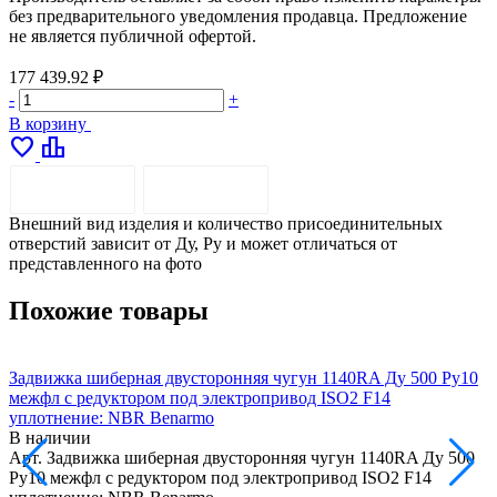
без предварительного уведомления продавца. Предложение
не является публичной офертой.
177 439.92 ₽
-
+
В корзину
favorite
leaderboard
ОПИСАНИЕ
ДОСТАВКА
Внешний вид изделия и количество присоединительных
отверстий зависит от Ду, Pу и может отличаться от
представленного на фото
Похожие товары
Задвижка шиберная двусторонняя чугун 1140RA Ду 500 Ру10
З
межфл с редуктором под электропривод ISO2 F14
м
уплотнение: NBR Benarmo
В наличии
Арт.
Задвижка шиберная двусторонняя чугун 1140RA Ду 500
А
Ру10 межфл с редуктором под электропривод ISO2 F14
Р