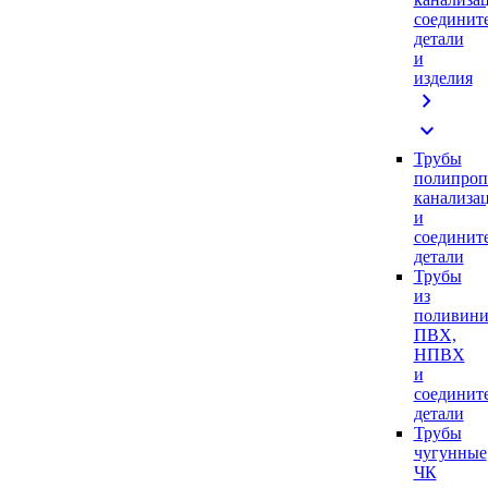
соединит
детали
и
изделия
chevron_right
expand_more
Трубы
полипроп
канализа
и
соединит
детали
Трубы
из
поливини
ПВХ,
НПВХ
и
соединит
детали
Трубы
чугунные
ЧК