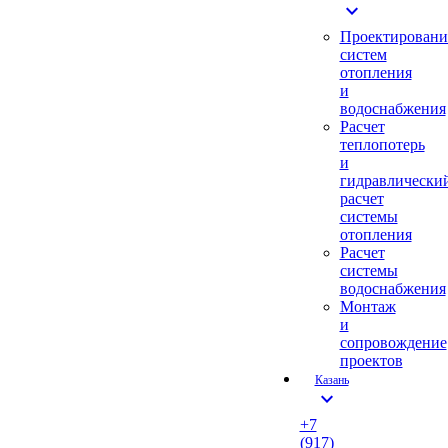
expand_more
Проектировани
систем
отопления
и
водоснабжения
Расчет
теплопотерь
и
гидравлически
расчет
системы
отопления
Расчет
системы
водоснабжения
Монтаж
и
сопровождение
проектов
Казань
expand_more
+7
(917)