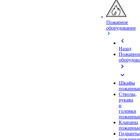
Пожарное
оборудование
chevron_left
Назад
Пожарно
оборудов
chevron_right
expand_more
Шкафы
пожарны
Стволы,
рукава
и
головки
пожарны
Клапаны
пожарны
Гидранты
пожарны