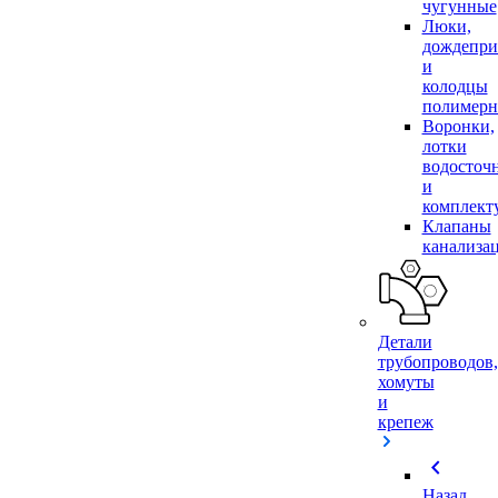
чугунные
Люки,
дождепр
и
колодцы
полимер
Воронки,
лотки
водосточ
и
комплек
Клапаны
канализа
Детали
трубопроводов,
хомуты
и
крепеж
chevron_left
Назад