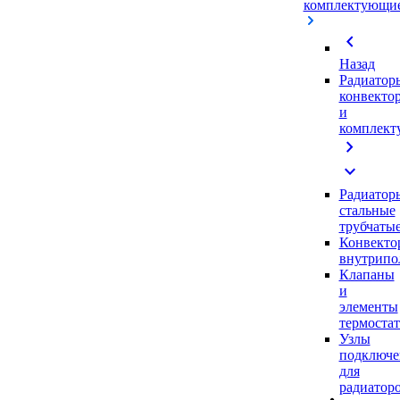
комплектующи
chevron_left
Назад
Радиатор
конвекто
и
комплек
chevron_right
expand_more
Радиатор
стальные
трубчаты
Конвекто
внутрипо
Клапаны
и
элементы
термоста
Узлы
подключе
для
радиатор