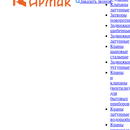
Заказать звонок
Клапаны
латунные
Затворы
поворотн
Задвижки
шиберны
Задвижки
латунные
Краны
шаровые
стальные
Задвижки
чугунные
Краны
и
клапаны
(вентили)
для
бытовых
приборов
Краны
латунные
водоразб
Краны
конусные