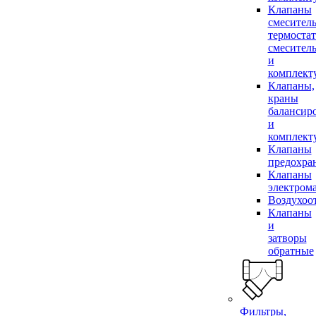
Клапаны
смесител
термоста
смесител
и
комплек
Клапаны,
краны
балансир
и
комплек
Клапаны
предохра
Клапаны
электром
Воздухоо
Клапаны
и
затворы
обратные
Фильтры,