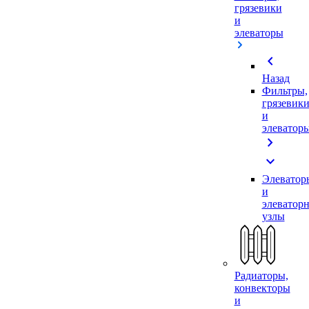
грязевики
и
элеваторы
chevron_left
Назад
Фильтры,
грязевик
и
элеватор
chevron_right
expand_more
Элеватор
и
элеватор
узлы
Радиаторы,
конвекторы
и