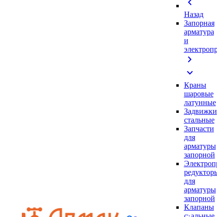
chevron_left
Назад
Запорная
арматура
и
электроп
chevron_right
expand_more
Краны
шаровые
латунные
Задвижки
стальные
Запчасти
для
арматуры
запорной
Электроп
редуктор
для
арматуры
запорной
Клапаны
стальные