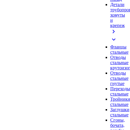
Детали
трубопро
хомуты
и
крепеж
chevron_right
expand_more
Фланцы
стальные
Отводы
стальные
крутоизо
Отводы
стальные
гнутые
Переходы
стальные
Тройник
стальные
Заглушки
стальные
Сгоны,
бочата,