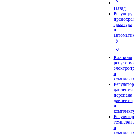
chevron_left
Назад
Регулиру
предохра
арматура
и
автомати
chevron_right
expand_more
Клапаны
регулиру
электроп
и
комплек
Регулято
давления,
перепада
давления
и
комплек
Регулято
температ
и
комплек