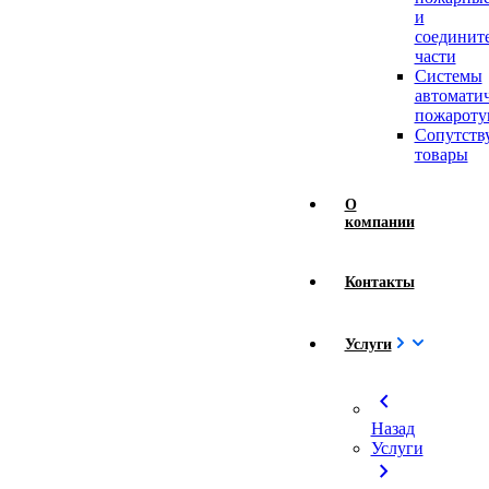
и
соединит
части
Системы
автомати
пожароту
Сопутст
товары
О
компании
Контакты
Услуги
chevron_left
Назад
Услуги
chevron_right