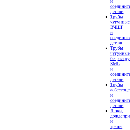
и
соединит
детали
Трубы
чугунные
ВЧШГ
и
соединит
детали
Трубы
чугунные
безрастр
SML
и
соединит
детали
Трубы
асбестоц
и
соединит
детали
Люки,
дождепр
и
трапы