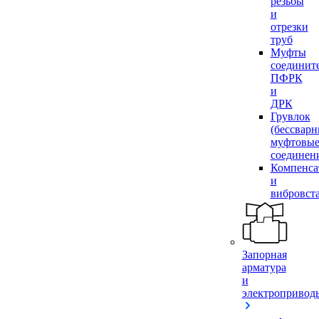
резьбы
и
отрезки
труб
Муфты
соединит
ПФРК
и
ДРК
Грувлок
(бессвар
муфтовы
соединен
Компенса
и
вибровст
Запорная
арматура
и
электропривод