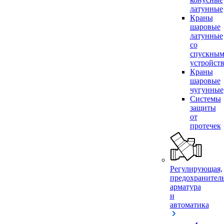
латунные
Краны
шаровые
латунные
со
спускны
устройст
Краны
шаровые
чугунные
Системы
защиты
от
протечек
Регулирующая,
предохранител
арматура
и
автоматика