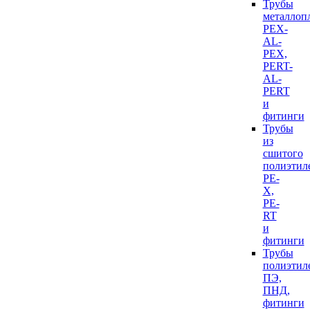
Трубы
металлоп
PEX-
AL-
PEX,
PERT-
AL-
PERT
и
фитинги
Трубы
из
сшитого
полиэтил
PE-
X,
PE-
RT
и
фитинги
Трубы
полиэтил
ПЭ,
ПНД,
фитинги