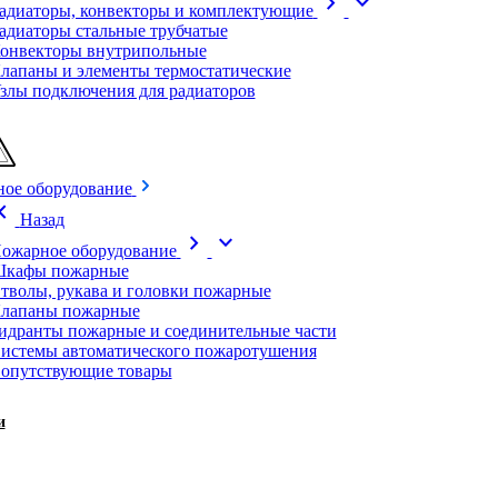
chevron_right
expand_more
адиаторы, конвекторы и комплектующие
адиаторы стальные трубчатые
онвекторы внутрипольные
лапаны и элементы термостатические
злы подключения для радиаторов
ое оборудование
on_left
Назад
chevron_right
expand_more
ожарное оборудование
кафы пожарные
тволы, рукава и головки пожарные
лапаны пожарные
идранты пожарные и соединительные части
истемы автоматического пожаротушения
опутствующие товары
и