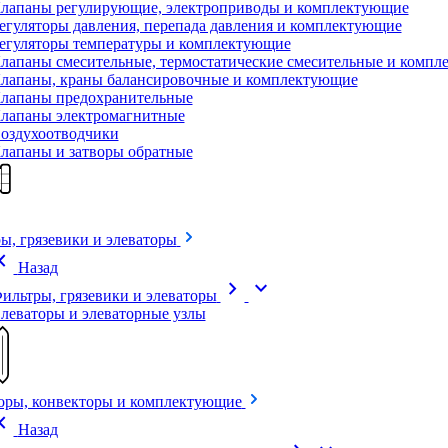
лапаны регулирующие, электроприводы и комплектующие
егуляторы давления, перепада давления и комплектующие
егуляторы температуры и комплектующие
лапаны смесительные, термостатические смесительные и комп
лапаны, краны балансировочные и комплектующие
лапаны предохранительные
лапаны электромагнитные
оздухоотводчики
лапаны и затворы обратные
ы, грязевики и элеваторы
on_left
Назад
chevron_right
expand_more
ильтры, грязевики и элеваторы
леваторы и элеваторные узлы
оры, конвекторы и комплектующие
on_left
Назад