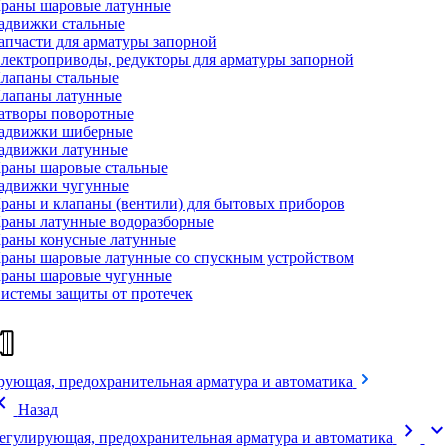
раны шаровые латунные
адвижки стальные
апчасти для арматуры запорной
лектроприводы, редукторы для арматуры запорной
лапаны стальные
лапаны латунные
атворы поворотные
адвижки шиберные
адвижки латунные
раны шаровые стальные
адвижки чугунные
раны и клапаны (вентили) для бытовых приборов
раны латунные водоразборные
раны конусные латунные
раны шаровые латунные со спускным устройством
раны шаровые чугунные
истемы защиты от протечек
рующая, предохранительная арматура и автоматика
on_left
Назад
chevron_right
expand_mor
егулирующая, предохранительная арматура и автоматика