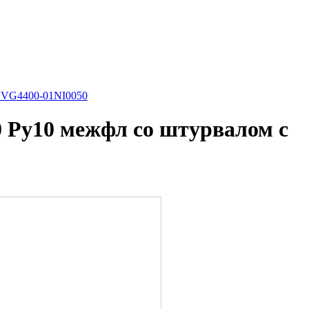
i VG4400-01NI0050
 Ру10 межфл со штурвалом с