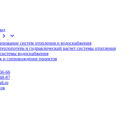
зад
chevron_right
expand_more
ирование систем отопления и водоснабжения
 теплопотерь и гидравлический расчет системы отопления
 системы водоснабжения
 и сопровождение проектов
66-66
48-87
l.ru
нок