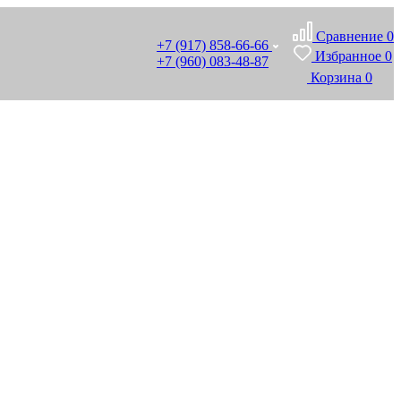
Сравнение
0
+7 (917) 858-66-66
Избранное
0
+7 (960) 083-48-87
Корзина
0