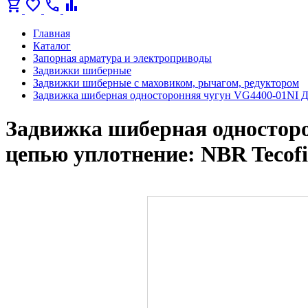
shopping_cart
favorite
call
bar_chart
Главная
Каталог
Запорная арматура и электроприводы
Задвижки шиберные
Задвижки шиберные с маховиком, рычагом, редуктором
Задвижка шиберная односторонняя чугун VG4400-01NI Д
Задвижка шиберная односторо
цепью уплотнение: NBR Tecof