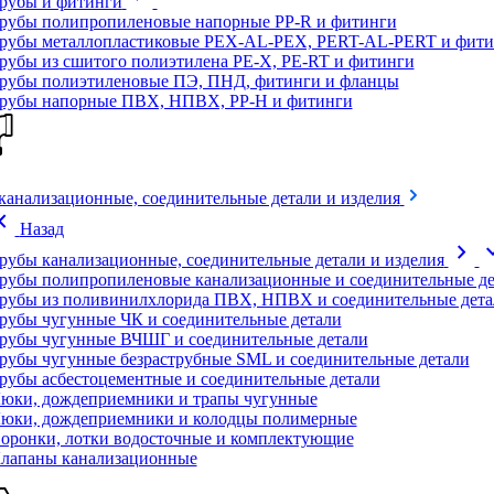
рубы и фитинги
рубы полипропиленовые напорные PP-R и фитинги
рубы металлопластиковые PEX-AL-PEX, PERT-AL-PERT и фити
рубы из сшитого полиэтилена PE-X, PE-RT и фитинги
рубы полиэтиленовые ПЭ, ПНД, фитинги и фланцы
рубы напорные ПВХ, НПВХ, PP-H и фитинги
канализационные, соединительные детали и изделия
on_left
Назад
chevron_right
expand
рубы канализационные, соединительные детали и изделия
рубы полипропиленовые канализационные и соединительные де
рубы из поливинилхлорида ПВХ, НПВХ и соединительные дета
рубы чугунные ЧК и соединительные детали
рубы чугунные ВЧШГ и соединительные детали
рубы чугунные безраструбные SML и соединительные детали
рубы асбестоцементные и соединительные детали
юки, дождеприемники и трапы чугунные
юки, дождеприемники и колодцы полимерные
оронки, лотки водосточные и комплектующие
лапаны канализационные