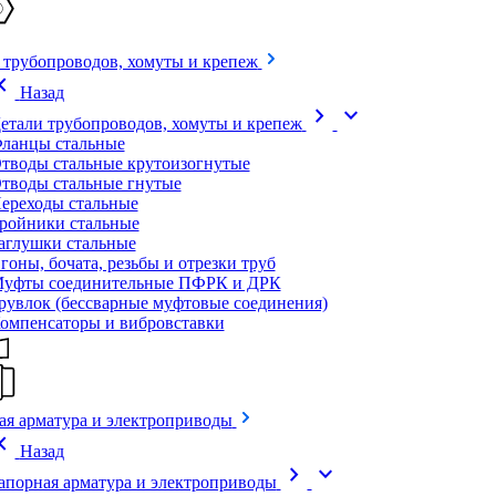
 трубопроводов, хомуты и крепеж
on_left
Назад
chevron_right
expand_more
етали трубопроводов, хомуты и крепеж
ланцы стальные
тводы стальные крутоизогнутые
тводы стальные гнутые
ереходы стальные
ройники стальные
аглушки стальные
гоны, бочата, резьбы и отрезки труб
уфты соединительные ПФРК и ДРК
рувлок (бессварные муфтовые соединения)
омпенсаторы и вибровставки
ая арматура и электроприводы
on_left
Назад
chevron_right
expand_more
апорная арматура и электроприводы