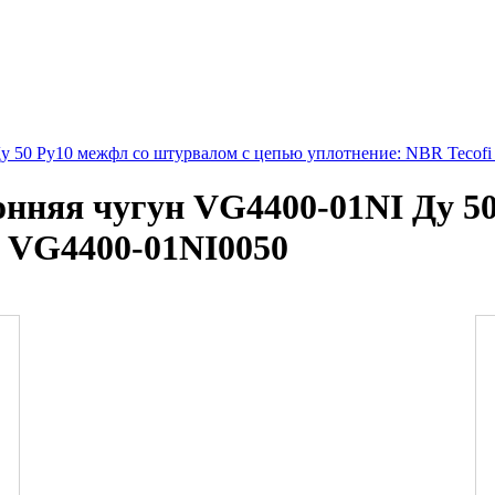
у 50 Ру10 межфл со штурвалом с цепью уплотнение: NBR Tecof
нняя чугун VG4400-01NI Ду 50
i VG4400-01NI0050