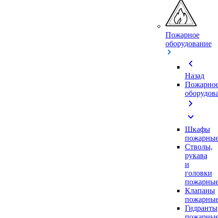
Пожарное
оборудование
chevron_left
Назад
Пожарно
оборудов
chevron_right
expand_more
Шкафы
пожарны
Стволы,
рукава
и
головки
пожарны
Клапаны
пожарны
Гидранты
пожарны