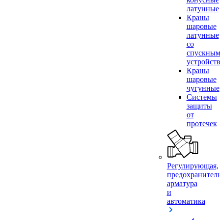
латунные
Краны
шаровые
латунные
со
спускны
устройст
Краны
шаровые
чугунные
Системы
защиты
от
протечек
Регулирующая,
предохранител
арматура
и
автоматика