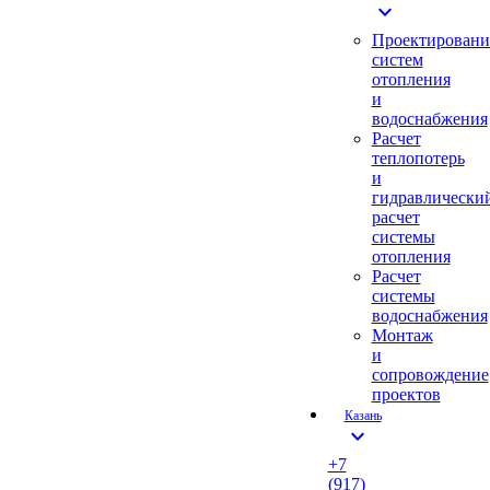
expand_more
Проектировани
систем
отопления
и
водоснабжения
Расчет
теплопотерь
и
гидравлически
расчет
системы
отопления
Расчет
системы
водоснабжения
Монтаж
и
сопровождение
проектов
Казань
expand_more
+7
(917)