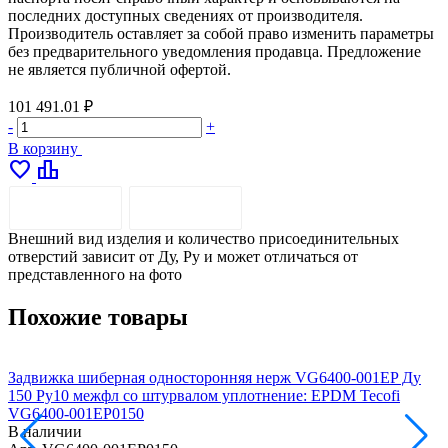
последних доступных сведениях от производителя.
Производитель оставляет за собой право изменить параметры
без предварительного уведомления продавца. Предложение
не является публичной офертой.
101 491.01 ₽
-
+
В корзину
favorite
leaderboard
ОПИСАНИЕ
ДОСТАВКА
Внешний вид изделия и количество присоединительных
отверстий зависит от Ду, Pу и может отличаться от
представленного на фото
Похожие товары
Задвижка шиберная односторонняя нерж VG6400-001EP Ду
З
150 Ру10 межфл со штурвалом уплотнение: EPDM Tecofi
2
VG6400-001EP0150
В наличии