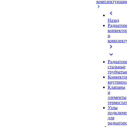
комплектующи
chevron_left
Назад
Радиатор
конвекто
и
комплек
chevron_right
expand_more
Радиатор
стальные
трубчаты
Конвекто
внутрипо
Клапаны
и
элементы
термоста
Узлы
подключе
для
радиатор