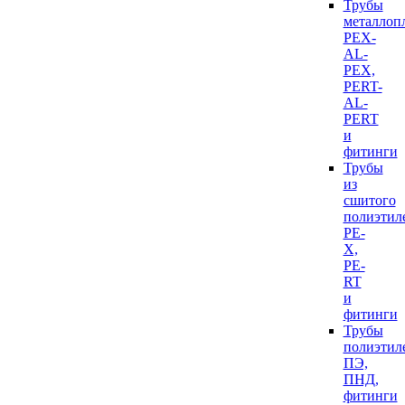
Трубы
металлоп
PEX-
AL-
PEX,
PERT-
AL-
PERT
и
фитинги
Трубы
из
сшитого
полиэтил
PE-
X,
PE-
RT
и
фитинги
Трубы
полиэтил
ПЭ,
ПНД,
фитинги