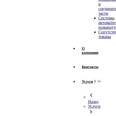
и
соединит
части
Системы
автомати
пожароту
Сопутст
товары
О
компании
Контакты
Услуги
chevron_left
Назад
Услуги
chevron_right