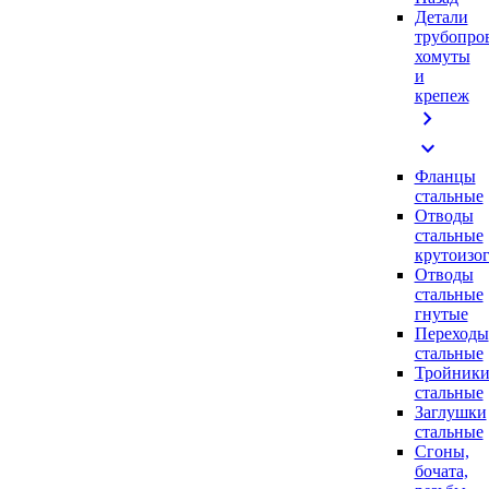
Детали
трубопро
хомуты
и
крепеж
chevron_right
expand_more
Фланцы
стальные
Отводы
стальные
крутоизо
Отводы
стальные
гнутые
Переходы
стальные
Тройник
стальные
Заглушки
стальные
Сгоны,
бочата,