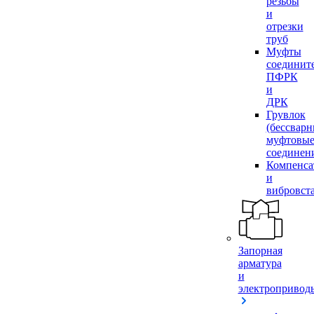
резьбы
и
отрезки
труб
Муфты
соединит
ПФРК
и
ДРК
Грувлок
(бессвар
муфтовы
соединен
Компенса
и
вибровст
Запорная
арматура
и
электропривод