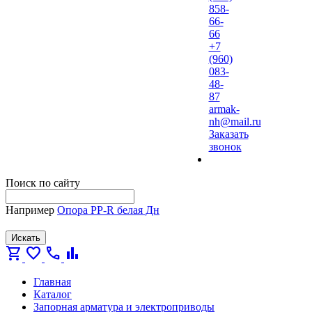
858-
66-
66
+7
(960)
083-
48-
87
armak-
nh@mail.ru
Заказать
звонок
Поиск по сайту
Например
Опора PP-R белая Дн
Искать
shopping_cart
favorite
call
bar_chart
Главная
Каталог
Запорная арматура и электроприводы