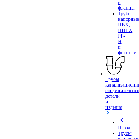
и
фланцы
Трубы
напорные
ПВХ,
НПВХ,
PP-
H
и
фитинги
Трубы
канализационн
соединительны
детали
и
изделия
chevron_left
Назад
Трубы
канализа