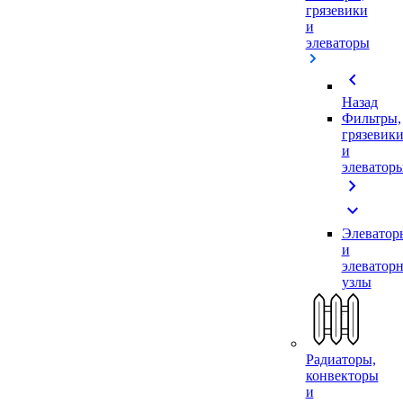
грязевики
и
элеваторы
chevron_left
Назад
Фильтры,
грязевик
и
элеватор
chevron_right
expand_more
Элеватор
и
элеватор
узлы
Радиаторы,
конвекторы
и