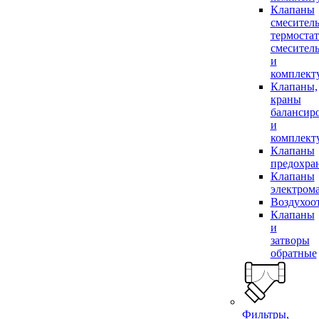
Клапаны
смесител
термоста
смесител
и
комплек
Клапаны,
краны
балансир
и
комплек
Клапаны
предохра
Клапаны
электром
Воздухоо
Клапаны
и
затворы
обратные
Фильтры,