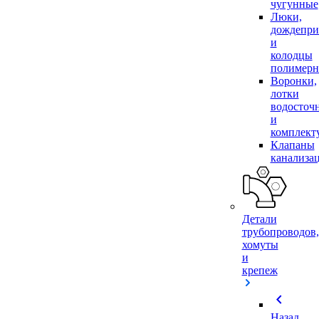
чугунные
Люки,
дождепр
и
колодцы
полимер
Воронки,
лотки
водосточ
и
комплек
Клапаны
канализа
Детали
трубопроводов,
хомуты
и
крепеж
chevron_left
Назад