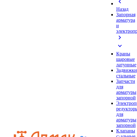
chevron_left
Назад
Запорная
арматура
и
электроп
chevron_right
expand_more
Краны
шаровые
латунные
Задвижки
стальные
Запчасти
для
арматуры
запорной
Электроп
редуктор
для
арматуры
запорной
Клапаны
стальные