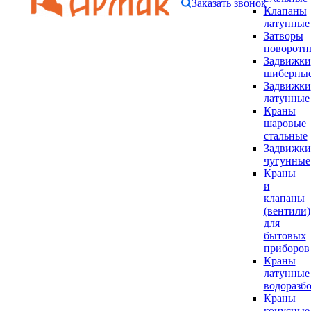
Заказать звонок
Клапаны
латунные
Затворы
поворотн
Задвижки
шиберны
Задвижки
латунные
Краны
шаровые
стальные
Задвижки
чугунные
Краны
и
клапаны
(вентили)
для
бытовых
приборов
Краны
латунные
водоразб
Краны
конусные