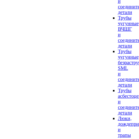
и
соединит
детали
Трубы
чугунные
ВЧШГ
и
соединит
детали
Трубы
чугунные
безрастр
SML
и
соединит
детали
Трубы
асбестоц
и
соединит
детали
Люки,
дождепр
и
трапы