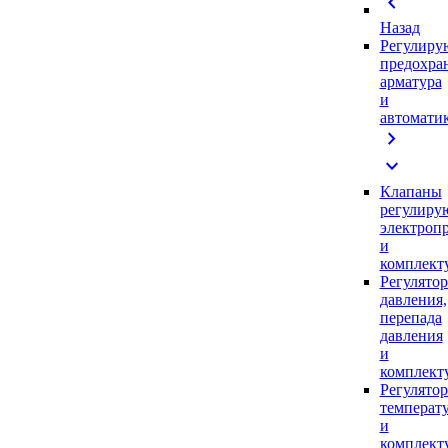
chevron_left
Назад
Регулиру
предохра
арматура
и
автомати
chevron_right
expand_more
Клапаны
регулиру
электроп
и
комплек
Регулято
давления,
перепада
давления
и
комплек
Регулято
температ
и
комплек