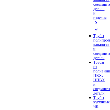
соединит
детали
и
изделия
chevron_right
expand_more
Трубы
полипроп
канализа
и
соединит
детали
Трубы
из
поливини
ПВХ,
НПВХ
и
соединит
детали
Трубы
чугунные
ЧК