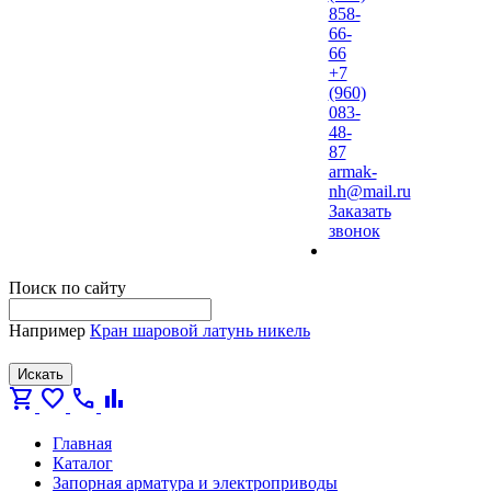
858-
66-
66
+7
(960)
083-
48-
87
armak-
nh@mail.ru
Заказать
звонок
Поиск по сайту
Например
Кран шаровой латунь никель
Искать
shopping_cart
favorite
call
bar_chart
Главная
Каталог
Запорная арматура и электроприводы