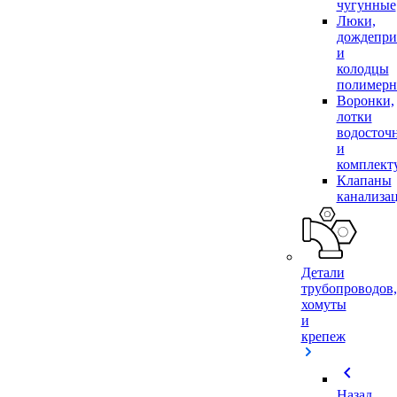
чугунные
Люки,
дождепр
и
колодцы
полимер
Воронки,
лотки
водосточ
и
комплек
Клапаны
канализа
Детали
трубопроводов,
хомуты
и
крепеж
chevron_left
Назад