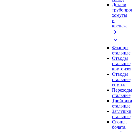
Детали
трубопро
хомуты
и
крепеж
chevron_right
expand_more
Фланцы
стальные
Отводы
стальные
крутоизо
Отводы
стальные
гнутые
Переходы
стальные
Тройник
стальные
Заглушки
стальные
Сгоны,
бочата,