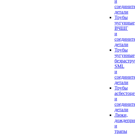
и
соединит
детали
Трубы
чугунные
ВЧШГ
и
соединит
детали
Трубы
чугунные
безрастр
SML
и
соединит
детали
Трубы
асбестоц
и
соединит
детали
Люки,
дождепр
и
трапы