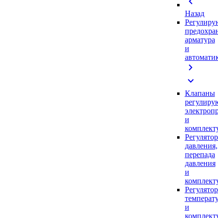
chevron_left
Назад
Регулиру
предохра
арматура
и
автомати
chevron_right
expand_more
Клапаны
регулиру
электроп
и
комплек
Регулято
давления,
перепада
давления
и
комплек
Регулято
температ
и
комплек