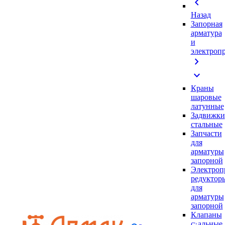
chevron_left
Назад
Запорная
арматура
и
электроп
chevron_right
expand_more
Краны
шаровые
латунные
Задвижки
стальные
Запчасти
для
арматуры
запорной
Электроп
редуктор
для
арматуры
запорной
Клапаны
стальные