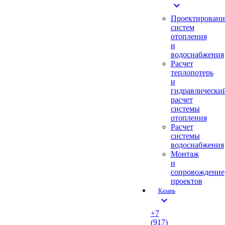
expand_more
Проектировани
систем
отопления
и
водоснабжения
Расчет
теплопотерь
и
гидравлически
расчет
системы
отопления
Расчет
системы
водоснабжения
Монтаж
и
сопровождение
проектов
Казань
expand_more
+7
(917)