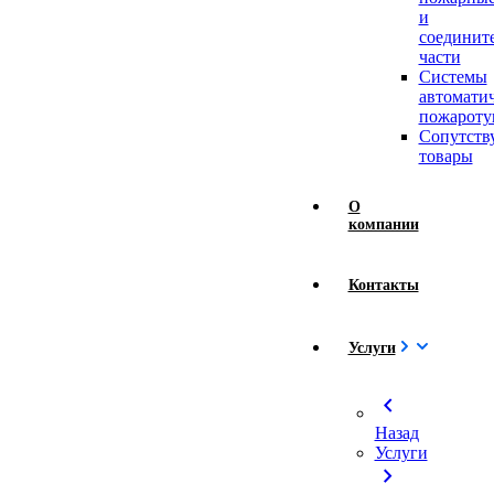
и
соединит
части
Системы
автомати
пожароту
Сопутст
товары
О
компании
Контакты
Услуги
chevron_left
Назад
Услуги
chevron_right