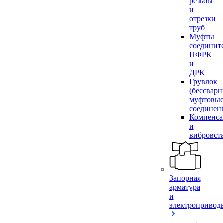
резьбы
и
отрезки
труб
Муфты
соединит
ПФРК
и
ДРК
Грувлок
(бессвар
муфтовы
соединен
Компенса
и
вибровст
Запорная
арматура
и
электропривод