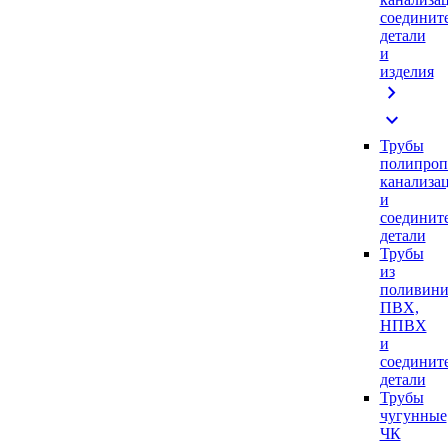
соединит
детали
и
изделия
chevron_right
expand_more
Трубы
полипроп
канализа
и
соединит
детали
Трубы
из
поливини
ПВХ,
НПВХ
и
соединит
детали
Трубы
чугунные
ЧК