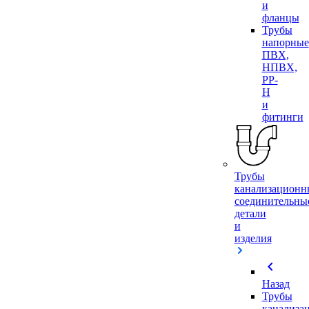
и
фланцы
Трубы
напорные
ПВХ,
НПВХ,
PP-
H
и
фитинги
Трубы
канализационн
соединительны
детали
и
изделия
chevron_left
Назад
Трубы
канализа