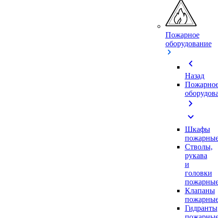
Пожарное
оборудование
chevron_left
Назад
Пожарно
оборудов
chevron_right
expand_more
Шкафы
пожарны
Стволы,
рукава
и
головки
пожарны
Клапаны
пожарны
Гидранты
пожарны