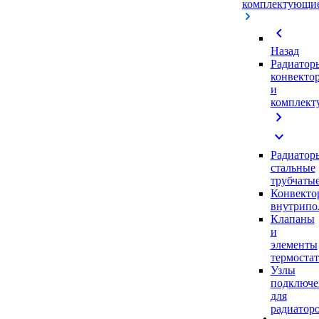
комплектующи
chevron_left
Назад
Радиатор
конвекто
и
комплек
chevron_right
expand_more
Радиатор
стальные
трубчаты
Конвекто
внутрипо
Клапаны
и
элементы
термоста
Узлы
подключе
для
радиатор