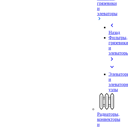
грязевики
и
элеваторы
chevron_left
Назад
Фильтры,
грязевик
и
элеватор
chevron_right
expand_more
Элеватор
и
элеватор
узлы
Радиаторы,
конвекторы
и