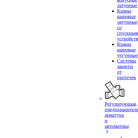
латунные
Краны
шаровые
латунные
со
спускны
устройст
Краны
шаровые
чугунные
Системы
защиты
от
протечек
Регулирующая,
предохранител
арматура
и
автоматика