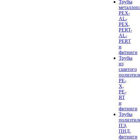
Трубы
металлоп
PEX-
AL-
PEX,
PERT-
AL-
PERT
и
фитинги
Трубы
из
сшитого
полиэтил
PE-
X,
PE-
RT
и
фитинги
Трубы
полиэтил
ПЭ,
ПНД,
фитинги