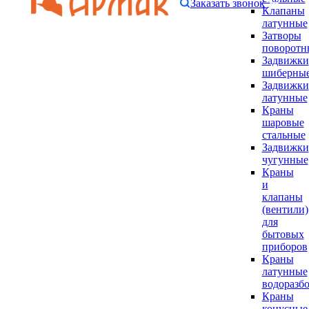
Заказать звонок
Клапаны
латунные
Затворы
поворотн
Задвижки
шиберны
Задвижки
латунные
Краны
шаровые
стальные
Задвижки
чугунные
Краны
и
клапаны
(вентили)
для
бытовых
приборов
Краны
латунные
водоразб
Краны
конусные