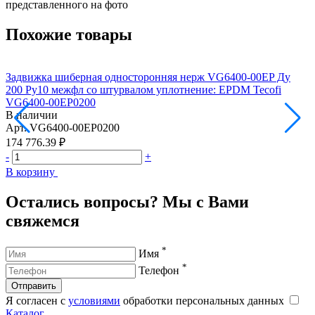
представленного на фото
Похожие товары
Задвижка шиберная односторонняя нерж VG6400-00EP Ду
З
200 Ру10 межфл со штурвалом уплотнение: EPDM Tecofi
2
VG6400-00EP0200
В наличии
Арт.
VG6400-00EP0200
А
174 776.39 ₽
2
-
+
-
В корзину
В
Остались вопросы? Мы с Вами
свяжемся
*
Имя
*
Телефон
Отправить
Я согласен с
условиями
обработки персональных данных
Каталог