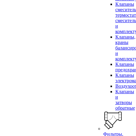
Клапаны
смесител
термоста
смесител
и
комплек
Клапаны,
краны
балансир
и
комплек
Клапаны
предохра
Клапаны
электром
Воздухоо
Клапаны
и
затворы
обратные
Фильтры,