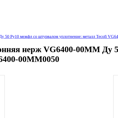
у 50 Ру10 межфл со штурвалом уплотнение: металл Tecofi VG
онняя нерж VG6400-00MM Ду 5
G6400-00MM0050