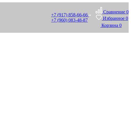
Сравнение
0
+7 (917) 858-66-66
Избранное
0
+7 (960) 083-48-87
Корзина
0