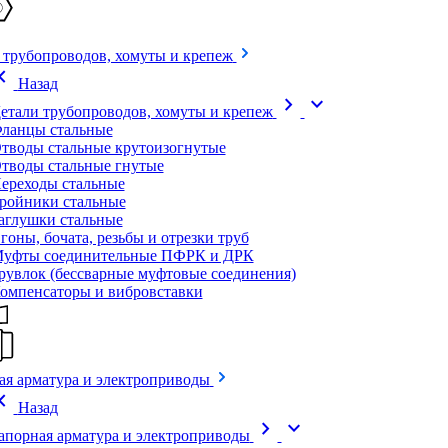
 трубопроводов, хомуты и крепеж
on_left
Назад
chevron_right
expand_more
етали трубопроводов, хомуты и крепеж
ланцы стальные
тводы стальные крутоизогнутые
тводы стальные гнутые
ереходы стальные
ройники стальные
аглушки стальные
гоны, бочата, резьбы и отрезки труб
уфты соединительные ПФРК и ДРК
рувлок (бессварные муфтовые соединения)
омпенсаторы и вибровставки
ая арматура и электроприводы
on_left
Назад
chevron_right
expand_more
апорная арматура и электроприводы