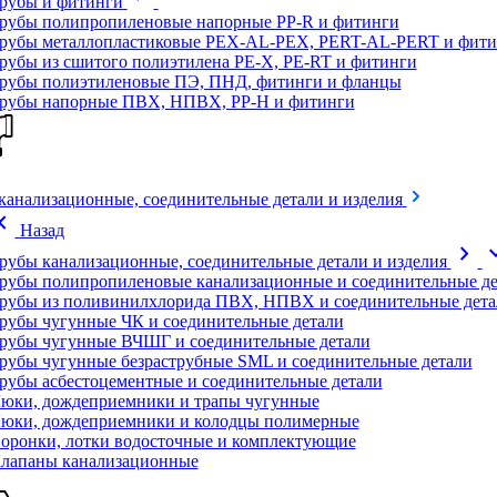
рубы и фитинги
рубы полипропиленовые напорные PP-R и фитинги
рубы металлопластиковые PEX-AL-PEX, PERT-AL-PERT и фити
рубы из сшитого полиэтилена PE-X, PE-RT и фитинги
рубы полиэтиленовые ПЭ, ПНД, фитинги и фланцы
рубы напорные ПВХ, НПВХ, PP-H и фитинги
канализационные, соединительные детали и изделия
on_left
Назад
chevron_right
expand
рубы канализационные, соединительные детали и изделия
рубы полипропиленовые канализационные и соединительные де
рубы из поливинилхлорида ПВХ, НПВХ и соединительные дета
рубы чугунные ЧК и соединительные детали
рубы чугунные ВЧШГ и соединительные детали
рубы чугунные безраструбные SML и соединительные детали
рубы асбестоцементные и соединительные детали
юки, дождеприемники и трапы чугунные
юки, дождеприемники и колодцы полимерные
оронки, лотки водосточные и комплектующие
лапаны канализационные