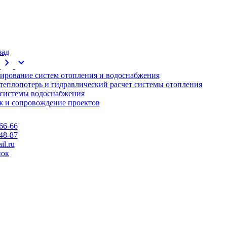
зад
chevron_right
expand_more
ирование систем отопления и водоснабжения
 теплопотерь и гидравлический расчет системы отопления
 системы водоснабжения
 и сопровождение проектов
66-66
48-87
l.ru
нок