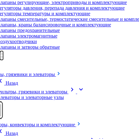
лапаны регулирующие, электроприводы и комплектующие
егуляторы давления, перепада давления и комплектующие
егуляторы температуры и комплектующие
лапаны смесительные, термостатические смесительные и комп
лапаны, краны балансировочные и комплектующие
лапаны предохранительные
лапаны электромагнитные
оздухоотводчики
лапаны и затворы обратные
ы, грязевики и элеваторы
on_left
Назад
chevron_right
expand_more
ильтры, грязевики и элеваторы
леваторы и элеваторные узлы
оры, конвекторы и комплектующие
on_left
Назад