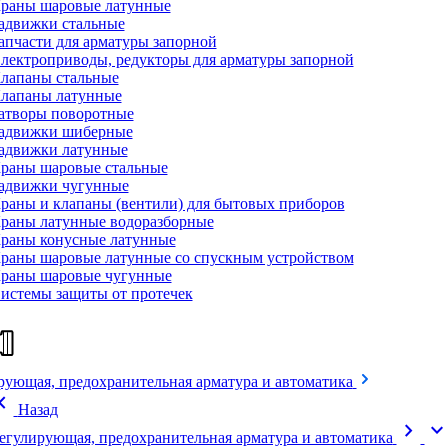
раны шаровые латунные
адвижки стальные
апчасти для арматуры запорной
лектроприводы, редукторы для арматуры запорной
лапаны стальные
лапаны латунные
атворы поворотные
адвижки шиберные
адвижки латунные
раны шаровые стальные
адвижки чугунные
раны и клапаны (вентили) для бытовых приборов
раны латунные водоразборные
раны конусные латунные
раны шаровые латунные со спускным устройством
раны шаровые чугунные
истемы защиты от протечек
рующая, предохранительная арматура и автоматика
on_left
Назад
chevron_right
expand_mor
егулирующая, предохранительная арматура и автоматика