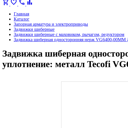
shopping_cart
favorite
call
bar_chart
Главная
Каталог
Запорная арматура и электроприводы
Задвижки шиберные
Задвижки шиберные с маховиком, рычагом, редуктором
Задвижка шиберная односторонняя нерж VG6400-00MM Д
Задвижка шиберная одностор
уплотнение: металл Tecofi V