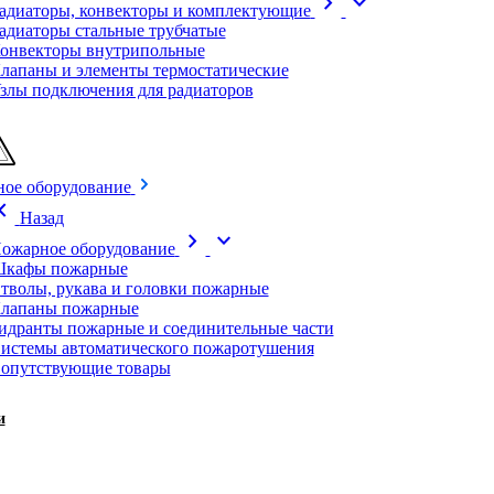
chevron_right
expand_more
адиаторы, конвекторы и комплектующие
адиаторы стальные трубчатые
онвекторы внутрипольные
лапаны и элементы термостатические
злы подключения для радиаторов
ое оборудование
on_left
Назад
chevron_right
expand_more
ожарное оборудование
кафы пожарные
тволы, рукава и головки пожарные
лапаны пожарные
идранты пожарные и соединительные части
истемы автоматического пожаротушения
опутствующие товары
и