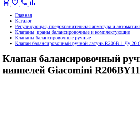
shopping_cart
favorite
call
bar_chart
Главная
Каталог
Регулирующая, предохранительная арматура и автоматик
Клапаны, краны балансировочные и комплектующие
Клапаны балансировочные ручные
Клапан балансировочный ручной латунь R206B-1 Ду 20 G
Клапан балансировочный ручн
ниппелей Giacomini R206BY11