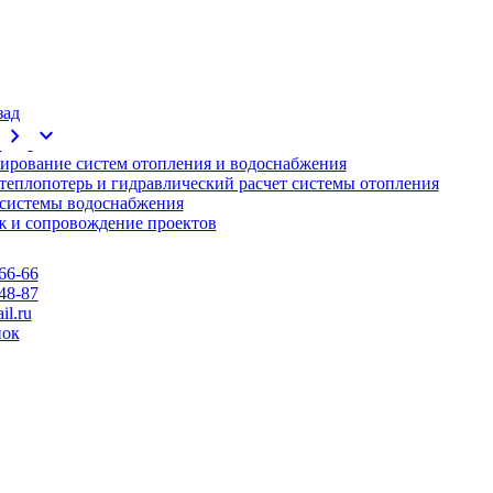
зад
chevron_right
expand_more
ирование систем отопления и водоснабжения
 теплопотерь и гидравлический расчет системы отопления
 системы водоснабжения
 и сопровождение проектов
66-66
48-87
l.ru
нок