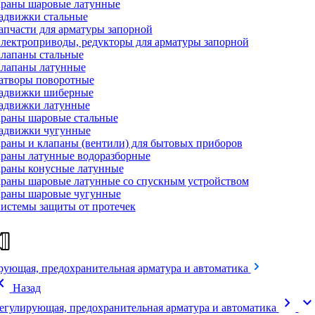
раны шаровые латунные
адвижки стальные
апчасти для арматуры запорной
лектроприводы, редукторы для арматуры запорной
лапаны стальные
лапаны латунные
атворы поворотные
адвижки шиберные
адвижки латунные
раны шаровые стальные
адвижки чугунные
раны и клапаны (вентили) для бытовых приборов
раны латунные водоразборные
раны конусные латунные
раны шаровые латунные со спускным устройством
раны шаровые чугунные
истемы защиты от протечек
рующая, предохранительная арматура и автоматика
on_left
Назад
chevron_right
expand_mor
егулирующая, предохранительная арматура и автоматика