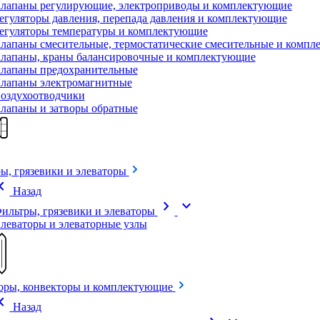
лапаны регулирующие, электроприводы и комплектующие
егуляторы давления, перепада давления и комплектующие
егуляторы температуры и комплектующие
лапаны смесительные, термостатические смесительные и комп
лапаны, краны балансировочные и комплектующие
лапаны предохранительные
лапаны электромагнитные
оздухоотводчики
лапаны и затворы обратные
ы, грязевики и элеваторы
on_left
Назад
chevron_right
expand_more
ильтры, грязевики и элеваторы
леваторы и элеваторные узлы
оры, конвекторы и комплектующие
on_left
Назад