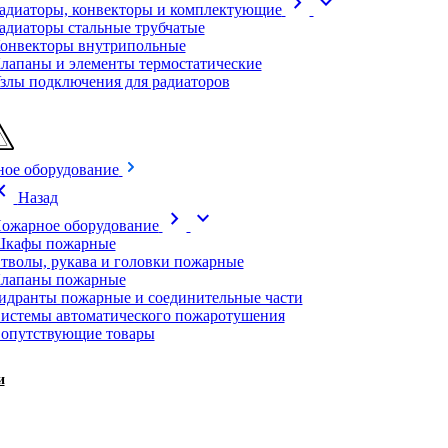
chevron_right
expand_more
адиаторы, конвекторы и комплектующие
адиаторы стальные трубчатые
онвекторы внутрипольные
лапаны и элементы термостатические
злы подключения для радиаторов
ое оборудование
on_left
Назад
chevron_right
expand_more
ожарное оборудование
кафы пожарные
тволы, рукава и головки пожарные
лапаны пожарные
идранты пожарные и соединительные части
истемы автоматического пожаротушения
опутствующие товары
и