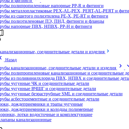
рубы и фитинги
рубы полипропиленовые напорные PP-R и фитинги
рубы металлопластиковые PEX-AL-PEX, PERT-AL-PERT и фити
рубы из сшитого полиэтилена PE-X, PE-RT и фитинги
рубы полиэтиленовые ПЭ, ПНД, фитинги и фланцы
рубы напорные ПВХ, НПВХ, PP-H и фитинги
канализационные, соединительные детали и изделия
on_left
Назад
chevron_right
expand
рубы канализационные, соединительные детали и изделия
рубы полипропиленовые канализационные и соединительные де
рубы из поливинилхлорида ПВХ, НПВХ и соединительные дета
рубы чугунные ЧК и соединительные детали
рубы чугунные ВЧШГ и соединительные детали
рубы чугунные безраструбные SML и соединительные детали
рубы асбестоцементные и соединительные детали
юки, дождеприемники и трапы чугунные
юки, дождеприемники и колодцы полимерные
оронки, лотки водосточные и комплектующие
лапаны канализационные