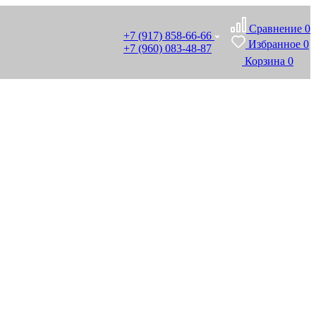
Сравнение
0
+7 (917) 858-66-66
Избранное
0
+7 (960) 083-48-87
Корзина
0