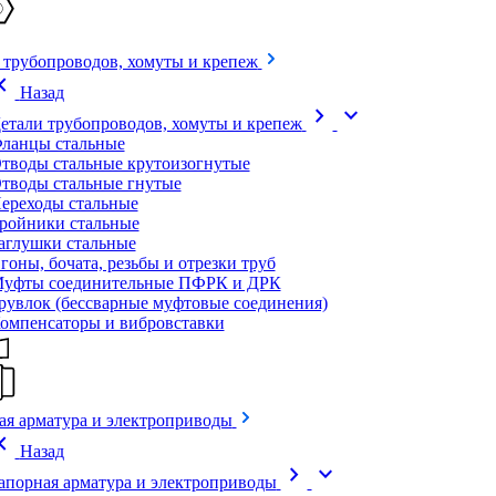
 трубопроводов, хомуты и крепеж
on_left
Назад
chevron_right
expand_more
етали трубопроводов, хомуты и крепеж
ланцы стальные
тводы стальные крутоизогнутые
тводы стальные гнутые
ереходы стальные
ройники стальные
аглушки стальные
гоны, бочата, резьбы и отрезки труб
уфты соединительные ПФРК и ДРК
рувлок (бессварные муфтовые соединения)
омпенсаторы и вибровставки
ая арматура и электроприводы
on_left
Назад
chevron_right
expand_more
апорная арматура и электроприводы