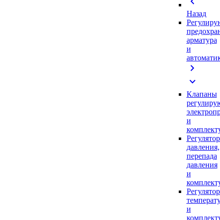
chevron_left
Назад
Регулиру
предохра
арматура
и
автомати
chevron_right
expand_more
Клапаны
регулиру
электроп
и
комплек
Регулято
давления,
перепада
давления
и
комплек
Регулято
температ
и
комплек