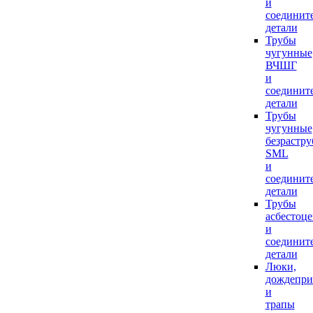
и
соединит
детали
Трубы
чугунные
ВЧШГ
и
соединит
детали
Трубы
чугунные
безрастр
SML
и
соединит
детали
Трубы
асбестоц
и
соединит
детали
Люки,
дождепр
и
трапы