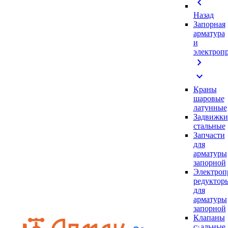
chevron_left
Назад
Запорная
арматура
и
электроп
chevron_right
expand_more
Краны
шаровые
латунные
Задвижки
стальные
Запчасти
для
арматуры
запорной
Электроп
редуктор
для
арматуры
запорной
Клапаны
стальные