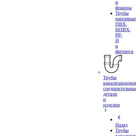
и
фланцы
Трубы
напорные
ПВХ,
НПВХ,
PP-
H
и
фитинги
Трубы
канализационн
соединительны
детали
и
изделия
chevron_left
Назад
Трубы
канализа