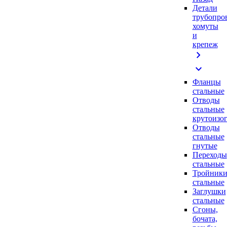
Детали
трубопро
хомуты
и
крепеж
chevron_right
expand_more
Фланцы
стальные
Отводы
стальные
крутоизо
Отводы
стальные
гнутые
Переходы
стальные
Тройник
стальные
Заглушки
стальные
Сгоны,
бочата,