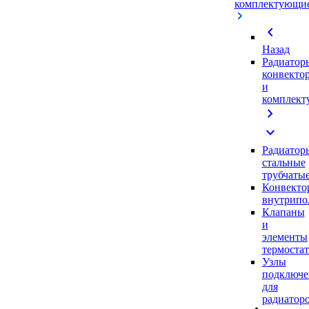
комплектующи
chevron_left
Назад
Радиатор
конвекто
и
комплек
chevron_right
expand_more
Радиатор
стальные
трубчаты
Конвекто
внутрипо
Клапаны
и
элементы
термоста
Узлы
подключе
для
радиатор