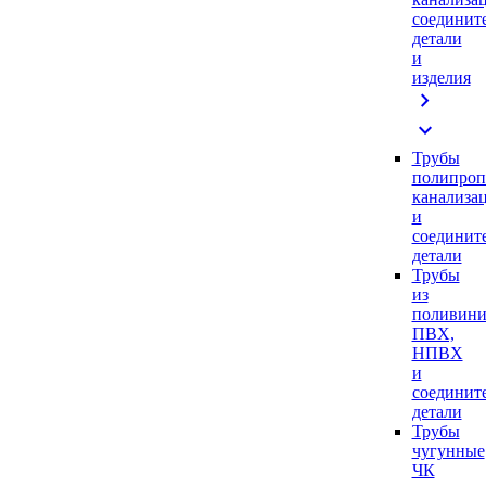
соединит
детали
и
изделия
chevron_right
expand_more
Трубы
полипроп
канализа
и
соединит
детали
Трубы
из
поливини
ПВХ,
НПВХ
и
соединит
детали
Трубы
чугунные
ЧК