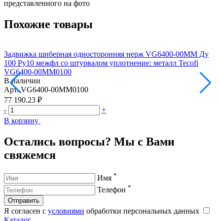
представленного на фото
Похожие товары
Задвижка шиберная односторонняя нерж VG6400-00MM Ду
100 Ру10 межфл со штурвалом уплотнение: металл Tecofi
2
VG6400-00MM0100
В наличии
Арт.
VG6400-00MM0100
А
77 190.23 ₽
1
-
+
-
В корзину
В
Остались вопросы? Мы с Вами
свяжемся
*
Имя
*
Телефон
Отправить
Я согласен с
условиями
обработки персональных данных
Каталог