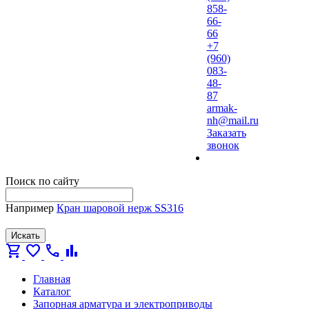
858-
66-
66
+7
(960)
083-
48-
87
armak-
nh@mail.ru
Заказать
звонок
Поиск по сайту
Например
Кран шаровой нерж SS316
Искать
shopping_cart
favorite
call
bar_chart
Главная
Каталог
Запорная арматура и электроприводы