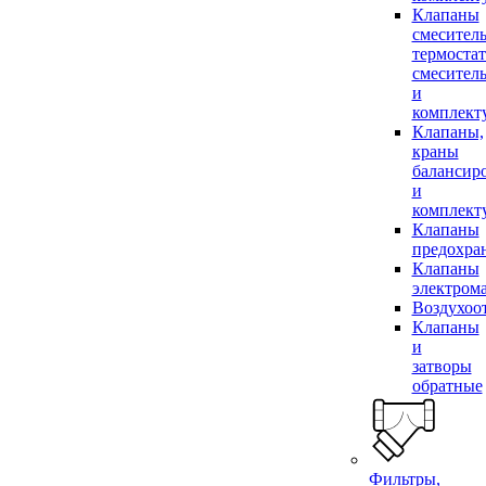
Клапаны
смесител
термоста
смесител
и
комплек
Клапаны,
краны
балансир
и
комплек
Клапаны
предохра
Клапаны
электром
Воздухоо
Клапаны
и
затворы
обратные
Фильтры,