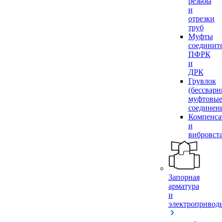
резьбы
и
отрезки
труб
Муфты
соединит
ПФРК
и
ДРК
Грувлок
(бессвар
муфтовы
соединен
Компенса
и
вибровст
Запорная
арматура
и
электропривод