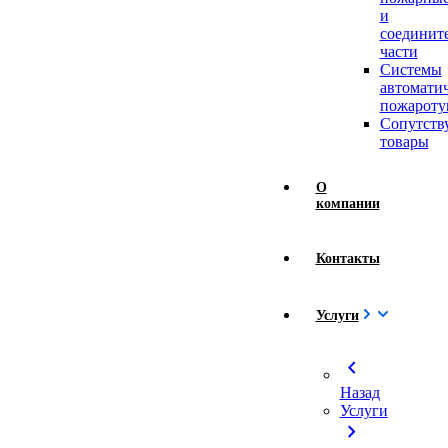
и
соединит
части
Системы
автомати
пожароту
Сопутст
товары
О
компании
Контакты
Услуги
chevron_left
Назад
Услуги
chevron_right