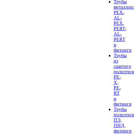
Трубы
металлоп
PEX-
AL-
PEX,
PERT-
AL-
PERT
и
фитинги
Трубы
из
сшитого
полиэтил
PE-
X,
PE-
RT
и
фитинги
Трубы
полиэтил
ПЭ,
ПНД,
фитинги