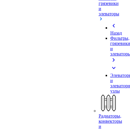
грязевики
и
элеваторы
chevron_left
Назад
Фильтры,
грязевик
и
элеватор
chevron_right
expand_more
Элеватор
и
элеватор
узлы
Радиаторы,
конвекторы
и