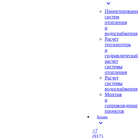
expand_more
Проектировани
систем
отопления
и
водоснабжения
Расчет
теплопотерь
и
гидравлически
расчет
системы
отопления
Расчет
системы
водоснабжения
Монтаж
и
сопровождение
проектов
Казань
expand_more
+7
(917)