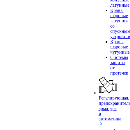
латунные
Краны
шаровые
латунные
со
спускны
устройст
Краны
шаровые
чугунные
Системы
защиты
от
протечек
Регулирующая,
предохранител
арматура
и
автоматика