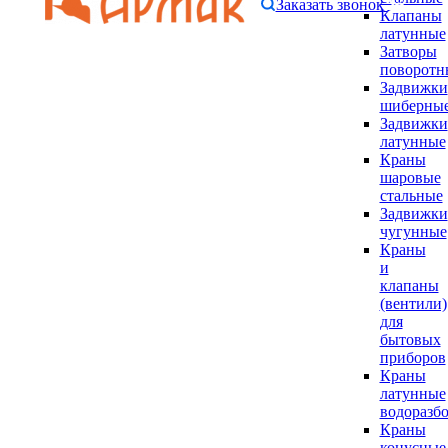
Заказать звонок
Клапаны
латунные
Затворы
поворотн
Задвижки
шиберны
Задвижки
латунные
Краны
шаровые
стальные
Задвижки
чугунные
Краны
и
клапаны
(вентили)
для
бытовых
приборов
Краны
латунные
водоразб
Краны
конусные