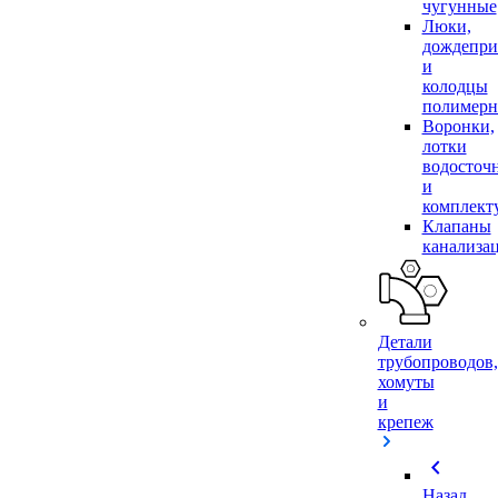
чугунные
Люки,
дождепр
и
колодцы
полимер
Воронки,
лотки
водосточ
и
комплек
Клапаны
канализа
Детали
трубопроводов,
хомуты
и
крепеж
chevron_left
Назад