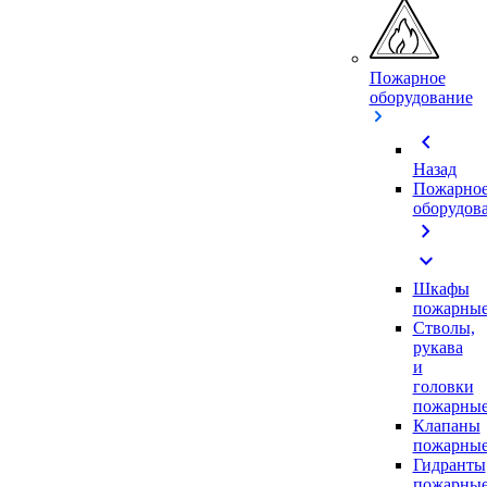
Пожарное
оборудование
chevron_left
Назад
Пожарно
оборудов
chevron_right
expand_more
Шкафы
пожарны
Стволы,
рукава
и
головки
пожарны
Клапаны
пожарны
Гидранты
пожарны