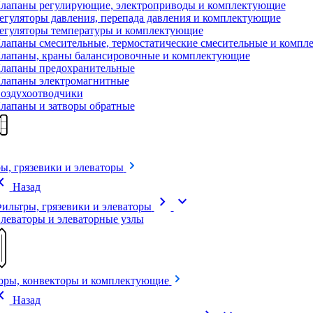
лапаны регулирующие, электроприводы и комплектующие
егуляторы давления, перепада давления и комплектующие
егуляторы температуры и комплектующие
лапаны смесительные, термостатические смесительные и комп
лапаны, краны балансировочные и комплектующие
лапаны предохранительные
лапаны электромагнитные
оздухоотводчики
лапаны и затворы обратные
ы, грязевики и элеваторы
on_left
Назад
chevron_right
expand_more
ильтры, грязевики и элеваторы
леваторы и элеваторные узлы
оры, конвекторы и комплектующие
on_left
Назад