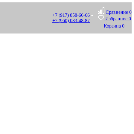
Сравнение
0
+7 (917) 858-66-66
Избранное
0
+7 (960) 083-48-87
Корзина
0