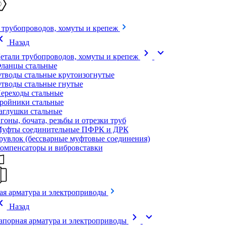
 трубопроводов, хомуты и крепеж
on_left
Назад
chevron_right
expand_more
етали трубопроводов, хомуты и крепеж
ланцы стальные
тводы стальные крутоизогнутые
тводы стальные гнутые
ереходы стальные
ройники стальные
аглушки стальные
гоны, бочата, резьбы и отрезки труб
уфты соединительные ПФРК и ДРК
рувлок (бессварные муфтовые соединения)
омпенсаторы и вибровставки
ая арматура и электроприводы
on_left
Назад
chevron_right
expand_more
апорная арматура и электроприводы