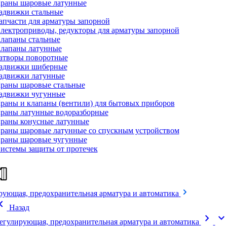
раны шаровые латунные
адвижки стальные
апчасти для арматуры запорной
лектроприводы, редукторы для арматуры запорной
лапаны стальные
лапаны латунные
атворы поворотные
адвижки шиберные
адвижки латунные
раны шаровые стальные
адвижки чугунные
раны и клапаны (вентили) для бытовых приборов
раны латунные водоразборные
раны конусные латунные
раны шаровые латунные со спускным устройством
раны шаровые чугунные
истемы защиты от протечек
рующая, предохранительная арматура и автоматика
on_left
Назад
chevron_right
expand_mor
егулирующая, предохранительная арматура и автоматика