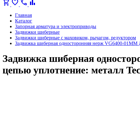
shopping_cart
favorite
call
bar_chart
Главная
Каталог
Запорная арматура и электроприводы
Задвижки шиберные
Задвижки шиберные с маховиком, рычагом, редуктором
Задвижка шиберная односторонняя нерж VG6400-01MM Д
Задвижка шиберная одностор
цепью уплотнение: металл Te