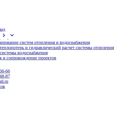
зад
chevron_right
expand_more
ирование систем отопления и водоснабжения
 теплопотерь и гидравлический расчет системы отопления
 системы водоснабжения
 и сопровождение проектов
66-66
48-87
l.ru
нок