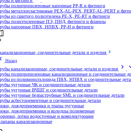
рубы и фитинги
рубы полипропиленовые напорные PP-R и фитинги
рубы металлопластиковые PEX-AL-PEX, PERT-AL-PERT и фити
рубы из сшитого полиэтилена PE-X, PE-RT и фитинги
рубы полиэтиленовые ПЭ, ПНД, фитинги и фланцы
рубы напорные ПВХ, НПВХ, PP-H и фитинги
канализационные, соединительные детали и изделия
on_left
Назад
chevron_right
expand
рубы канализационные, соединительные детали и изделия
рубы полипропиленовые канализационные и соединительные де
рубы из поливинилхлорида ПВХ, НПВХ и соединительные дета
рубы чугунные ЧК и соединительные детали
рубы чугунные ВЧШГ и соединительные детали
рубы чугунные безраструбные SML и соединительные детали
рубы асбестоцементные и соединительные детали
юки, дождеприемники и трапы чугунные
юки, дождеприемники и колодцы полимерные
оронки, лотки водосточные и комплектующие
лапаны канализационные