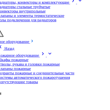
chevron_right
expand_more
адиаторы, конвекторы и комплектующие
адиаторы стальные трубчатые
онвекторы внутрипольные
лапаны и элементы термостатические
злы подключения для радиаторов
ое оборудование
on_left
Назад
chevron_right
expand_more
ожарное оборудование
кафы пожарные
тволы, рукава и головки пожарные
лапаны пожарные
идранты пожарные и соединительные части
истемы автоматического пожаротушения
опутствующие товары
и