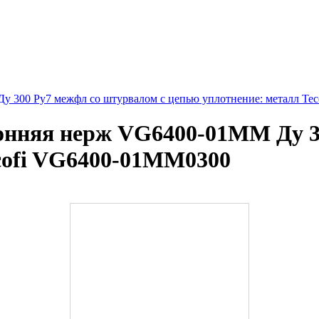
у 300 Ру7 межфл со штурвалом с цепью уплотнение: металл Te
онняя нерж VG6400-01MM Ду 3
cofi VG6400-01MM0300