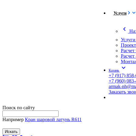
Услуги
chevron_left
На
Услуги
Проект
Расчет
Расчет
Монтаж
expand_more
Казань
+7 (917) 858-
+7 (960) 083-
armak-nh@mai
Заказать зво
Поиск по сайту
Например
Кран шаровой латунь R611
Искать