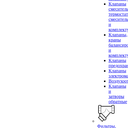
Клапаны
смесител
термоста
смесител
и
комплек
Клапаны,
краны
балансир
и
комплек
Клапаны
предохра
Клапаны
электром
Воздухоо
Клапаны
и
затворы
обратные
Фильтры,