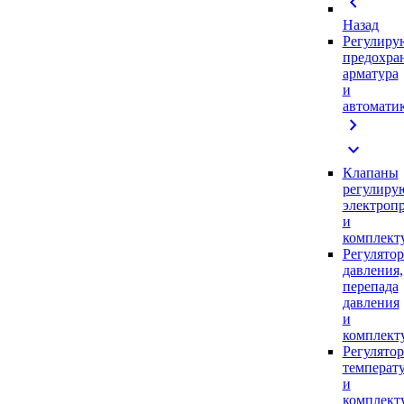
chevron_left
Назад
Регулиру
предохра
арматура
и
автомати
chevron_right
expand_more
Клапаны
регулиру
электроп
и
комплек
Регулято
давления,
перепада
давления
и
комплек
Регулято
температ
и
комплек