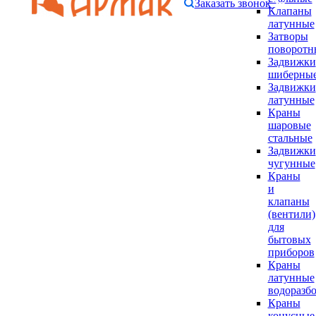
Заказать звонок
Клапаны
латунные
Затворы
поворотн
Задвижки
шиберны
Задвижки
латунные
Краны
шаровые
стальные
Задвижки
чугунные
Краны
и
клапаны
(вентили)
для
бытовых
приборов
Краны
латунные
водоразб
Краны
конусные