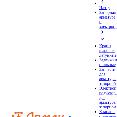
chevron_left
Назад
Запорная
арматура
и
электроп
chevron_right
expand_more
Краны
шаровые
латунные
Задвижки
стальные
Запчасти
для
арматуры
запорной
Электроп
редуктор
для
арматуры
запорной
Клапаны
стальные