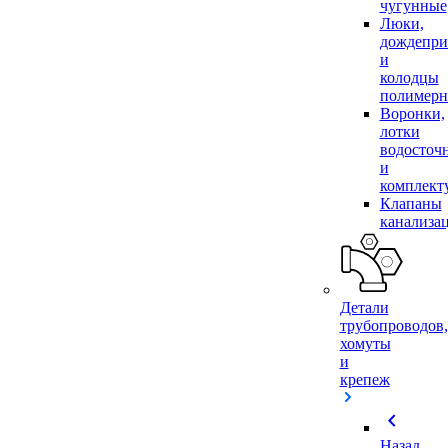
чугунные
Люки,
дождепр
и
колодцы
полимер
Воронки,
лотки
водосточ
и
комплек
Клапаны
канализа
Детали
трубопроводов,
хомуты
и
крепеж
chevron_left
Назад