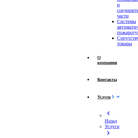
и
соединит
части
Системы
автомати
пожароту
Сопутст
товары
О
компании
Контакты
Услуги
chevron_left
Назад
Услуги
chevron_right