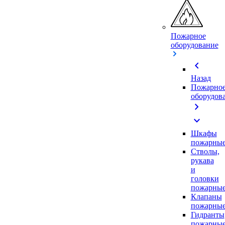
Пожарное
оборудование
chevron_left
Назад
Пожарно
оборудов
chevron_right
expand_more
Шкафы
пожарны
Стволы,
рукава
и
головки
пожарны
Клапаны
пожарны
Гидранты
пожарны