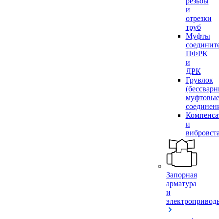
резьбы
и
отрезки
труб
Муфты
соединит
ПФРК
и
ДРК
Грувлок
(бессвар
муфтовы
соединен
Компенса
и
вибровст
Запорная
арматура
и
электропривод