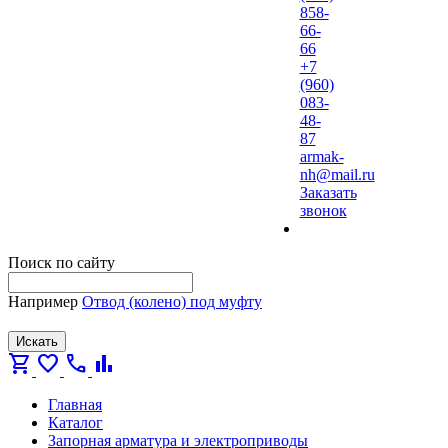
858-
66-
66
+7
(960)
083-
48-
87
armak-
nh@mail.ru
Заказать
звонок
Поиск по сайту
Например
Отвод (колено) под муфту
Искать
shopping_cart
favorite
call
bar_chart
Главная
Каталог
Запорная арматура и электроприводы