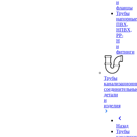
и
фланцы
Трубы
напорные
ПВХ,
НПВХ,
PP-
H
и
фитинги
Трубы
канализационн
соединительны
детали
и
изделия
chevron_left
Назад
Трубы
канализа