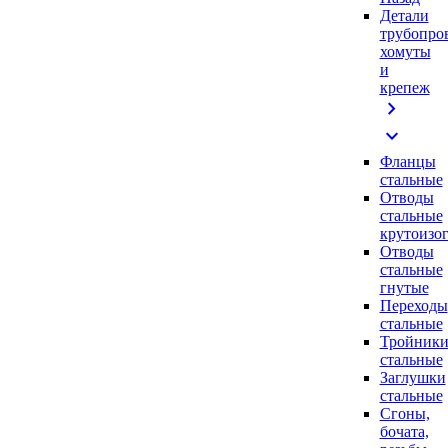
Детали
трубопро
хомуты
и
крепеж
chevron_right
expand_more
Фланцы
стальные
Отводы
стальные
крутоизо
Отводы
стальные
гнутые
Переходы
стальные
Тройник
стальные
Заглушки
стальные
Сгоны,
бочата,