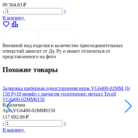
99 504.83 ₽
-
+
В корзину
favorite
leaderboard
ОПИСАНИЕ
ДОСТАВКА
Внешний вид изделия и количество присоединительных
отверстий зависит от Ду, Pу и может отличаться от
представленного на фото
Похожие товары
Задвижка шиберная односторонняя нерж VG6400-02MM Ду
150 Ру10 межфл с рычагом уплотнение: металл Tecofi
2
VG6400-02MM0150
В наличии
Арт.
VG6400-02MM0150
А
117 692.09 ₽
1
-
+
-
В корзину
В