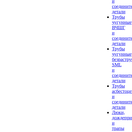
и
соединит
детали
Трубы
чугунные
ВЧШГ
и
соединит
детали
Трубы
чугунные
безрастр
SML
и
соединит
детали
Трубы
асбестоц
и
соединит
детали
Люки,
дождепр
и
трапы