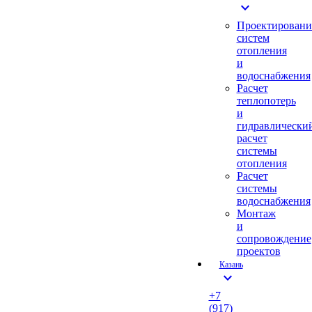
expand_more
Проектировани
систем
отопления
и
водоснабжения
Расчет
теплопотерь
и
гидравлически
расчет
системы
отопления
Расчет
системы
водоснабжения
Монтаж
и
сопровождение
проектов
Казань
expand_more
+7
(917)