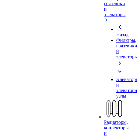
грязевики
и
элеваторы
chevron_left
Назад
Фильтры,
грязевик
и
элеватор
chevron_right
expand_more
Элеватор
и
элеватор
узлы
Радиаторы,
конвекторы
и