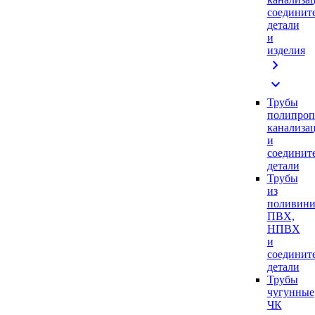
соединит
детали
и
изделия
chevron_right
expand_more
Трубы
полипроп
канализа
и
соединит
детали
Трубы
из
поливини
ПВХ,
НПВХ
и
соединит
детали
Трубы
чугунные
ЧК