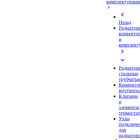
комплектующи
chevron_left
Назад
Радиатор
конвекто
и
комплек
chevron_right
expand_more
Радиатор
стальные
трубчаты
Конвекто
внутрипо
Клапаны
и
элементы
термоста
Узлы
подключе
для
радиатор