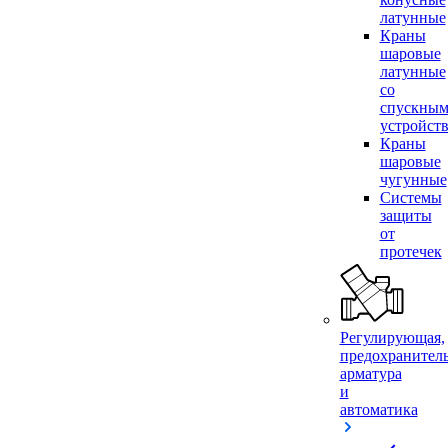
латунные
Краны
шаровые
латунные
со
спускны
устройст
Краны
шаровые
чугунные
Системы
защиты
от
протечек
Регулирующая,
предохранител
арматура
и
автоматика