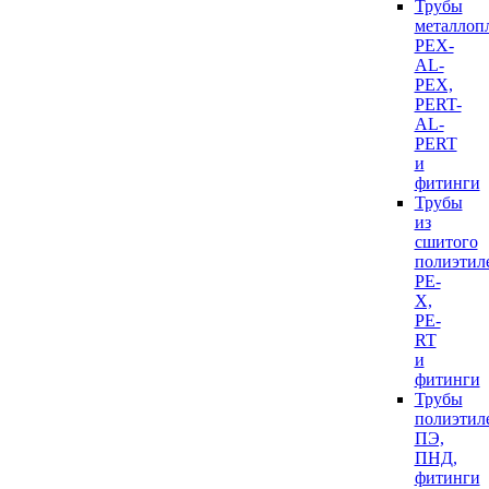
Трубы
металлоп
PEX-
AL-
PEX,
PERT-
AL-
PERT
и
фитинги
Трубы
из
сшитого
полиэтил
PE-
X,
PE-
RT
и
фитинги
Трубы
полиэтил
ПЭ,
ПНД,
фитинги