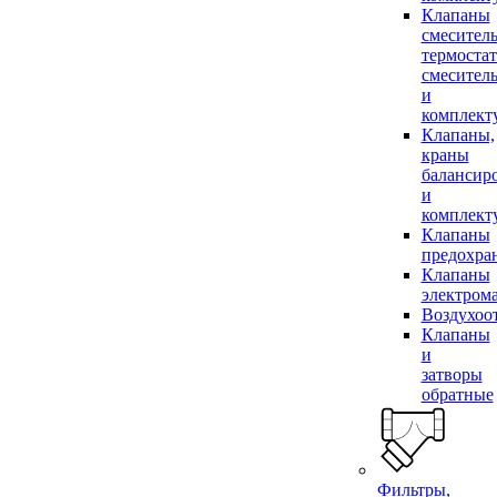
Клапаны
смесител
термоста
смесител
и
комплек
Клапаны,
краны
балансир
и
комплек
Клапаны
предохра
Клапаны
электром
Воздухоо
Клапаны
и
затворы
обратные
Фильтры,