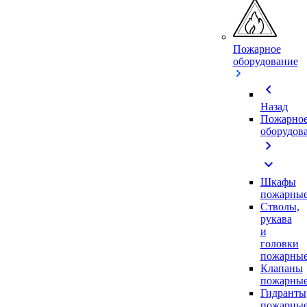
Пожарное
оборудование
chevron_left
Назад
Пожарно
оборудов
chevron_right
expand_more
Шкафы
пожарны
Стволы,
рукава
и
головки
пожарны
Клапаны
пожарны
Гидранты
пожарны