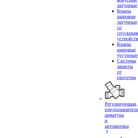
латунные
Краны
шаровые
латунные
со
спускны
устройст
Краны
шаровые
чугунные
Системы
защиты
от
протечек
Регулирующая,
предохранител
арматура
и
автоматика