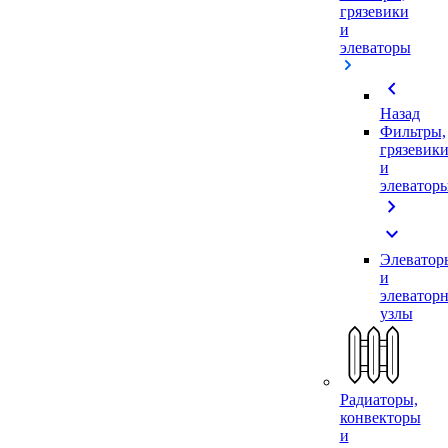
грязевики
и
элеваторы
chevron_left
Назад
Фильтры,
грязевик
и
элеватор
chevron_right
expand_more
Элеватор
и
элеватор
узлы
Радиаторы,
конвекторы
и