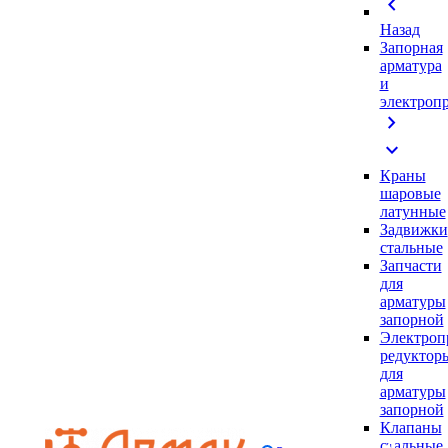
chevron_left
Назад
Запорная
арматура
и
электроп
chevron_right
expand_more
Краны
шаровые
латунные
Задвижки
стальные
Запчасти
для
арматуры
запорной
Электроп
редуктор
для
арматуры
запорной
Клапаны
стальные