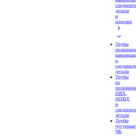
соединит
детали
и
изделия
chevron_right
expand_more
Трубы
полипроп
канализа
и
соединит
детали
Трубы
из
поливини
ПВХ,
НПВХ
и
соединит
детали
Трубы
чугунные
ЧК