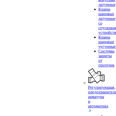
латунные
Краны
шаровые
латунные
со
спускны
устройст
Краны
шаровые
чугунные
Системы
защиты
от
протечек
Регулирующая,
предохранител
арматура
и
автоматика