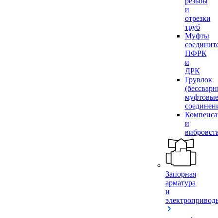
резьбы
и
отрезки
труб
Муфты
соединит
ПФРК
и
ДРК
Грувлок
(бессвар
муфтовы
соединен
Компенса
и
вибровст
Запорная
арматура
и
электропривод