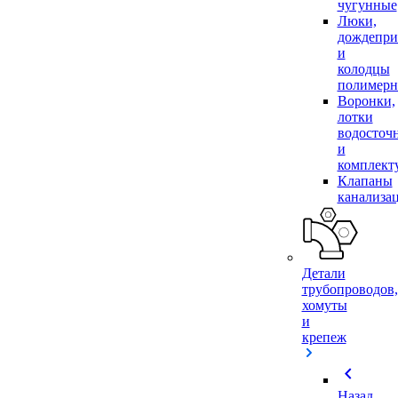
чугунные
Люки,
дождепр
и
колодцы
полимер
Воронки,
лотки
водосточ
и
комплек
Клапаны
канализа
Детали
трубопроводов,
хомуты
и
крепеж
chevron_left
Назад