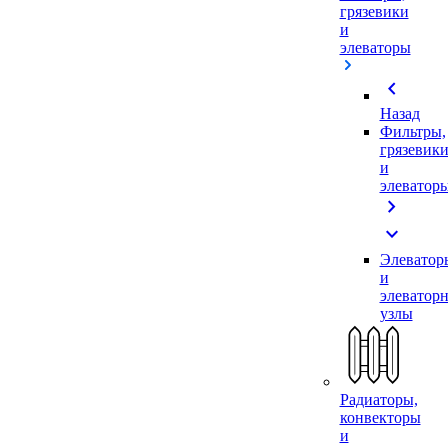
грязевики
и
элеваторы
chevron_left
Назад
Фильтры,
грязевик
и
элеватор
chevron_right
expand_more
Элеватор
и
элеватор
узлы
Радиаторы,
конвекторы
и