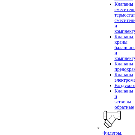
Клапаны
смесител
термоста
смесител
и
комплек
Клапаны,
краны
балансир
и
комплек
Клапаны
предохра
Клапаны
электром
Воздухоо
Клапаны
и
затворы
обратные
Фильтры,