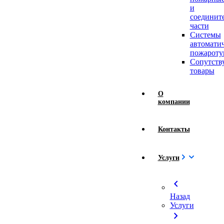
и
соединит
части
Системы
автомати
пожароту
Сопутст
товары
О
компании
Контакты
Услуги
chevron_left
Назад
Услуги
chevron_right