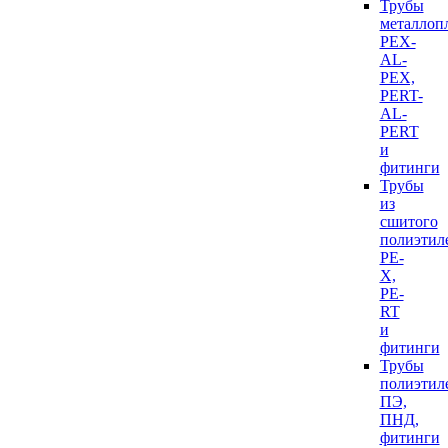
Трубы
металлоп
PEX-
AL-
PEX,
PERT-
AL-
PERT
и
фитинги
Трубы
из
сшитого
полиэтил
PE-
X,
PE-
RT
и
фитинги
Трубы
полиэтил
ПЭ,
ПНД,
фитинги