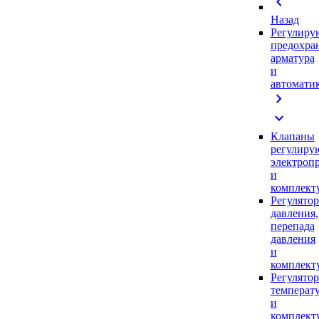
chevron_left
Назад
Регулиру
предохра
арматура
и
автомати
chevron_right
expand_more
Клапаны
регулиру
электроп
и
комплек
Регулято
давления,
перепада
давления
и
комплек
Регулято
температ
и
комплек