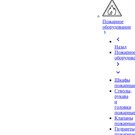
Пожарное
оборудование
chevron_left
Назад
Пожарно
оборудов
chevron_right
expand_more
Шкафы
пожарны
Стволы,
рукава
и
головки
пожарны
Клапаны
пожарны
Гидранты
пожарны