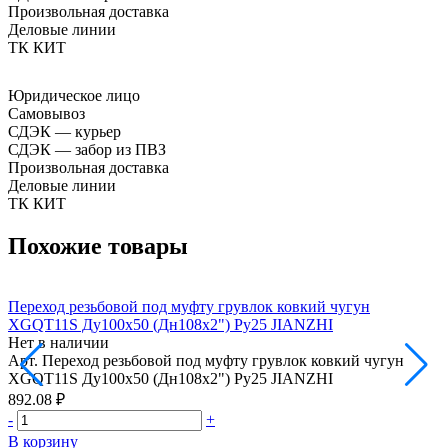
Произвольная доставка
Деловые линии
ТК КИТ
Юридическое лицо
Самовывоз
СДЭК — курьер
СДЭК — забор из ПВЗ
Произвольная доставка
Деловые линии
ТК КИТ
Похожие товары
Переход резьбовой под муфту грувлок ковкий чугун
П
XGQT11S Ду100х50 (Дн108х2") Ру25 JIANZHI
Нет в наличии
Н
Арт.
Переход резьбовой под муфту грувлок ковкий чугун
А
XGQT11S Ду100х50 (Дн108х2") Ру25 JIANZHI
892.08 ₽
8
-
+
-
В корзину
В