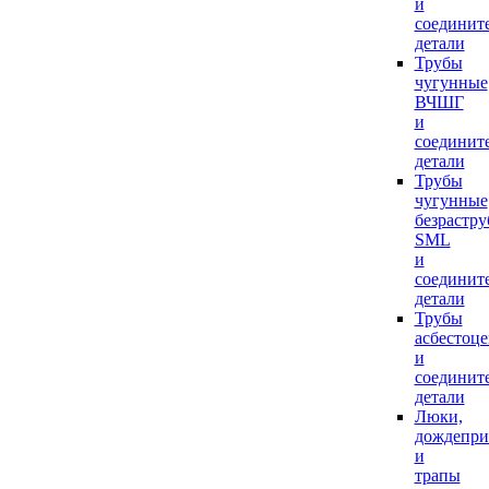
и
соединит
детали
Трубы
чугунные
ВЧШГ
и
соединит
детали
Трубы
чугунные
безрастр
SML
и
соединит
детали
Трубы
асбестоц
и
соединит
детали
Люки,
дождепр
и
трапы