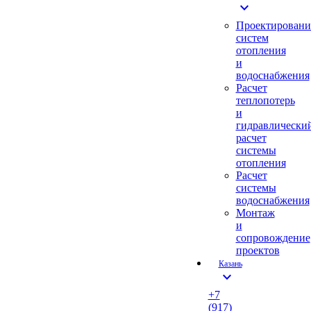
expand_more
Проектировани
систем
отопления
и
водоснабжения
Расчет
теплопотерь
и
гидравлически
расчет
системы
отопления
Расчет
системы
водоснабжения
Монтаж
и
сопровождение
проектов
Казань
expand_more
+7
(917)