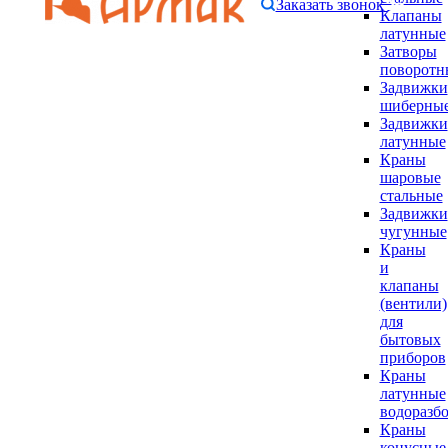
Заказать звонок
Клапаны
латунные
Затворы
поворотн
Задвижки
шиберны
Задвижки
латунные
Краны
шаровые
стальные
Задвижки
чугунные
Краны
и
клапаны
(вентили)
для
бытовых
приборов
Краны
латунные
водоразб
Краны
конусные