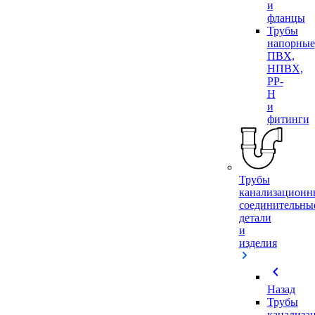
и
фланцы
Трубы
напорные
ПВХ,
НПВХ,
PP-
H
и
фитинги
Трубы
канализационн
соединительны
детали
и
изделия
chevron_left
Назад
Трубы
канализа