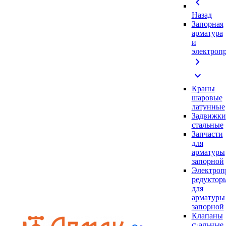
chevron_left
Назад
Запорная
арматура
и
электроп
chevron_right
expand_more
Краны
шаровые
латунные
Задвижки
стальные
Запчасти
для
арматуры
запорной
Электроп
редуктор
для
арматуры
запорной
Клапаны
стальные