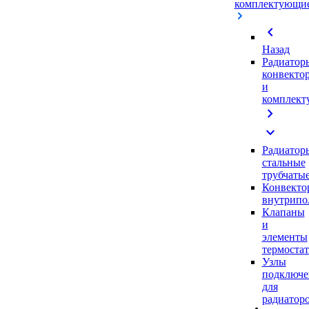
комплектующи
chevron_left
Назад
Радиатор
конвекто
и
комплек
chevron_right
expand_more
Радиатор
стальные
трубчаты
Конвекто
внутрипо
Клапаны
и
элементы
термоста
Узлы
подключе
для
радиатор