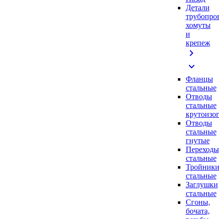
Детали
трубопро
хомуты
и
крепеж
chevron_right
expand_more
Фланцы
стальные
Отводы
стальные
крутоизо
Отводы
стальные
гнутые
Переходы
стальные
Тройник
стальные
Заглушки
стальные
Сгоны,
бочата,