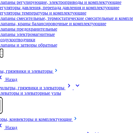
лапаны регулирующие, электроприводы и комплектующие
егуляторы давления, перепада давления и комплектующие
егуляторы температуры и комплектующие
лапаны смесительные, термостатические смесительные и комп
лапаны, краны балансировочные и комплектующие
лапаны предохранительные
лапаны электромагнитные
оздухоотводчики
лапаны и затворы обратные
ы, грязевики и элеваторы
on_left
Назад
chevron_right
expand_more
ильтры, грязевики и элеваторы
леваторы и элеваторные узлы
оры, конвекторы и комплектующие
on_left
Назад