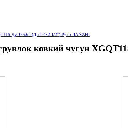
T11S Ду100х65 (Дн114х2 1/2") Ру25 JIANZHI
 грувлок ковкий чугун XGQT11S