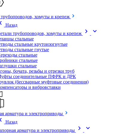
 трубопроводов, хомуты и крепеж
on_left
Назад
chevron_right
expand_more
етали трубопроводов, хомуты и крепеж
ланцы стальные
тводы стальные крутоизогнутые
тводы стальные гнутые
ереходы стальные
ройники стальные
аглушки стальные
гоны, бочата, резьбы и отрезки труб
уфты соединительные ПФРК и ДРК
рувлок (бессварные муфтовые соединения)
омпенсаторы и вибровставки
ая арматура и электроприводы
on_left
Назад
chevron_right
expand_more
апорная арматура и электроприводы