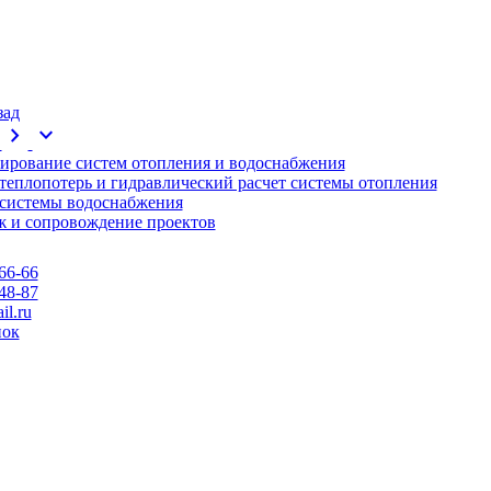
зад
chevron_right
expand_more
ирование систем отопления и водоснабжения
 теплопотерь и гидравлический расчет системы отопления
 системы водоснабжения
 и сопровождение проектов
66-66
48-87
l.ru
нок