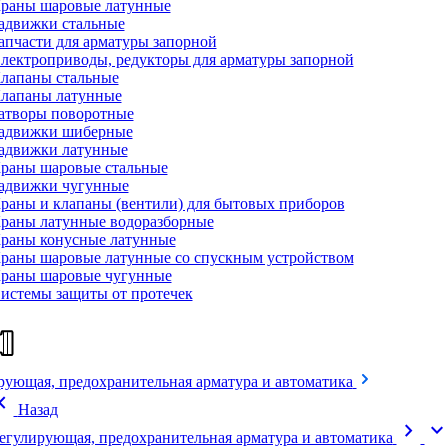
раны шаровые латунные
адвижки стальные
апчасти для арматуры запорной
лектроприводы, редукторы для арматуры запорной
лапаны стальные
лапаны латунные
атворы поворотные
адвижки шиберные
адвижки латунные
раны шаровые стальные
адвижки чугунные
раны и клапаны (вентили) для бытовых приборов
раны латунные водоразборные
раны конусные латунные
раны шаровые латунные со спускным устройством
раны шаровые чугунные
истемы защиты от протечек
рующая, предохранительная арматура и автоматика
on_left
Назад
chevron_right
expand_mor
егулирующая, предохранительная арматура и автоматика