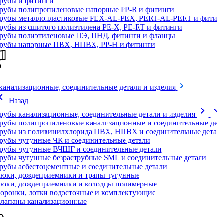
рубы и фитинги
рубы полипропиленовые напорные PP-R и фитинги
рубы металлопластиковые PEX-AL-PEX, PERT-AL-PERT и фити
рубы из сшитого полиэтилена PE-X, PE-RT и фитинги
рубы полиэтиленовые ПЭ, ПНД, фитинги и фланцы
рубы напорные ПВХ, НПВХ, PP-H и фитинги
канализационные, соединительные детали и изделия
on_left
Назад
chevron_right
expand
рубы канализационные, соединительные детали и изделия
рубы полипропиленовые канализационные и соединительные де
рубы из поливинилхлорида ПВХ, НПВХ и соединительные дета
рубы чугунные ЧК и соединительные детали
рубы чугунные ВЧШГ и соединительные детали
рубы чугунные безраструбные SML и соединительные детали
рубы асбестоцементные и соединительные детали
юки, дождеприемники и трапы чугунные
юки, дождеприемники и колодцы полимерные
оронки, лотки водосточные и комплектующие
лапаны канализационные