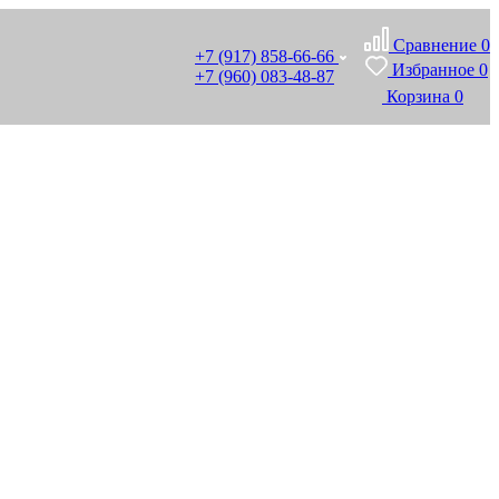
Сравнение
0
+7 (917) 858-66-66
Избранное
0
+7 (960) 083-48-87
Корзина
0