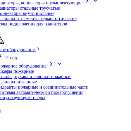
chevron_right
expand_more
адиаторы, конвекторы и комплектующие
адиаторы стальные трубчатые
онвекторы внутрипольные
лапаны и элементы термостатические
злы подключения для радиаторов
ое оборудование
on_left
Назад
chevron_right
expand_more
ожарное оборудование
кафы пожарные
тволы, рукава и головки пожарные
лапаны пожарные
идранты пожарные и соединительные части
истемы автоматического пожаротушения
опутствующие товары
и