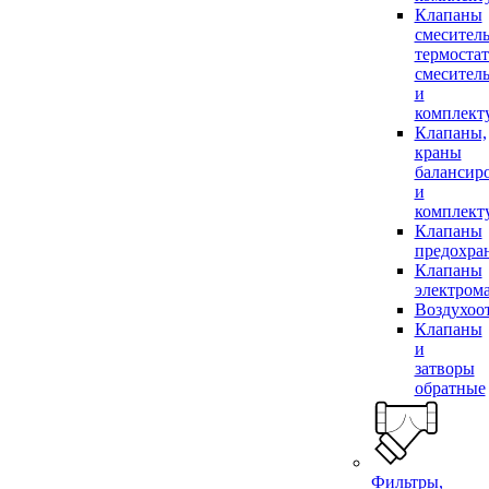
Клапаны
смесител
термоста
смесител
и
комплек
Клапаны,
краны
балансир
и
комплек
Клапаны
предохра
Клапаны
электром
Воздухоо
Клапаны
и
затворы
обратные
Фильтры,