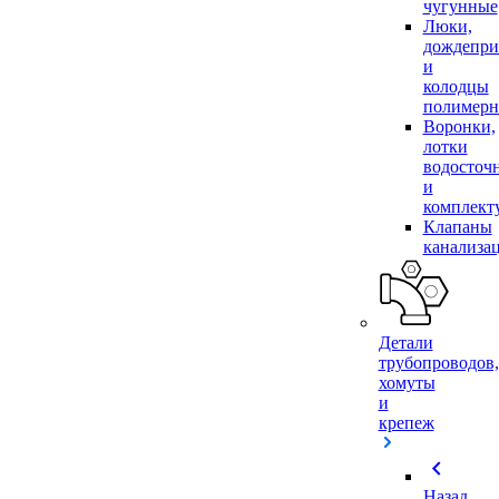
чугунные
Люки,
дождепр
и
колодцы
полимер
Воронки,
лотки
водосточ
и
комплек
Клапаны
канализа
Детали
трубопроводов,
хомуты
и
крепеж
chevron_left
Назад