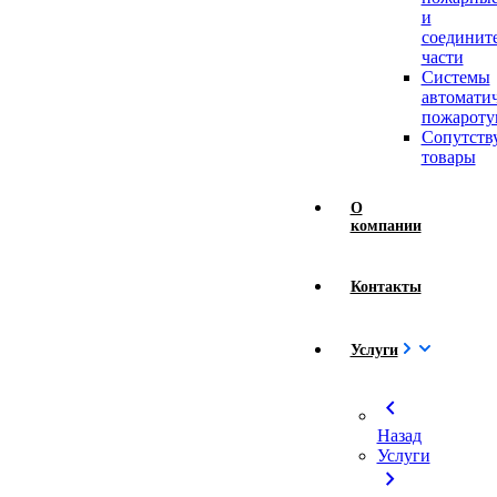
и
соединит
части
Системы
автомати
пожароту
Сопутст
товары
О
компании
Контакты
Услуги
chevron_left
Назад
Услуги
chevron_right