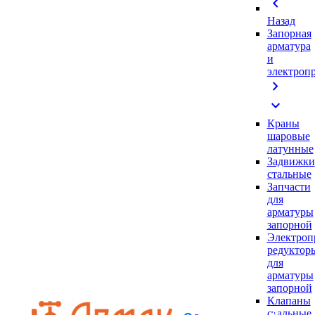
chevron_left
Назад
Запорная
арматура
и
электроп
chevron_right
expand_more
Краны
шаровые
латунные
Задвижки
стальные
Запчасти
для
арматуры
запорной
Электроп
редуктор
для
арматуры
запорной
Клапаны
стальные