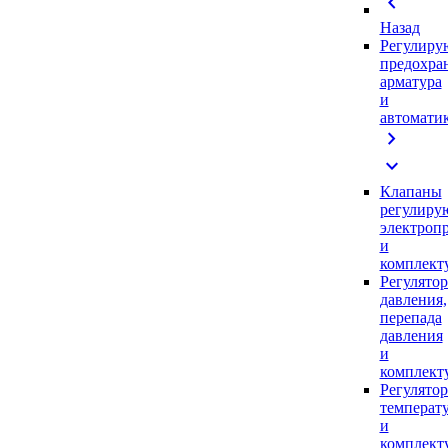
chevron_left
Назад
Регулиру
предохра
арматура
и
автомати
chevron_right
expand_more
Клапаны
регулиру
электроп
и
комплек
Регулято
давления,
перепада
давления
и
комплек
Регулято
температ
и
комплек