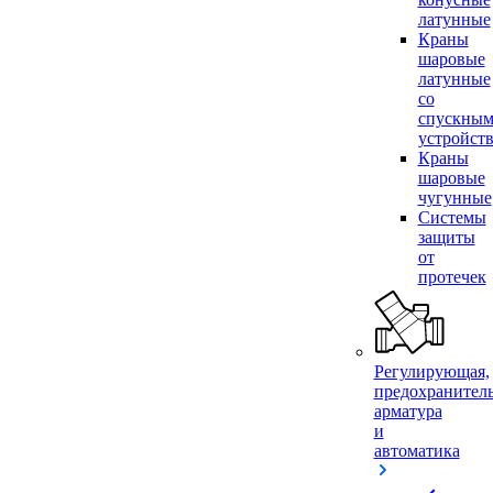
латунные
Краны
шаровые
латунные
со
спускны
устройст
Краны
шаровые
чугунные
Системы
защиты
от
протечек
Регулирующая,
предохранител
арматура
и
автоматика