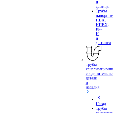
и
фланцы
Трубы
напорные
ПВХ,
НПВХ,
PP-
H
и
фитинги
Трубы
канализационн
соединительны
детали
и
изделия
chevron_left
Назад
Трубы
канализа