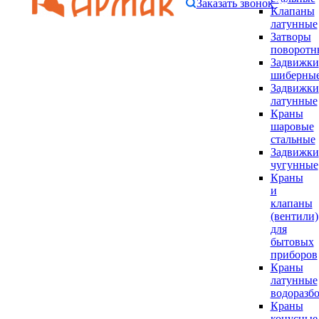
Заказать звонок
Клапаны
латунные
Затворы
поворотн
Задвижки
шиберны
Задвижки
латунные
Краны
шаровые
стальные
Задвижки
чугунные
Краны
и
клапаны
(вентили)
для
бытовых
приборов
Краны
латунные
водоразб
Краны
конусные