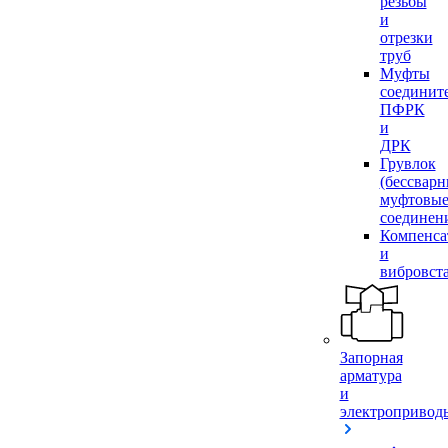
резьбы
и
отрезки
труб
Муфты
соединит
ПФРК
и
ДРК
Грувлок
(бессвар
муфтовы
соединен
Компенса
и
вибровст
Запорная
арматура
и
электропривод