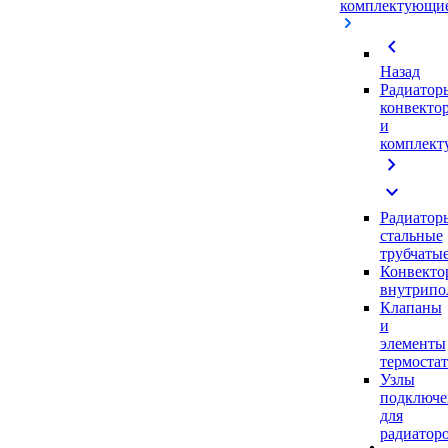
комплектующи
chevron_left
Назад
Радиатор
конвекто
и
комплек
chevron_right
expand_more
Радиатор
стальные
трубчаты
Конвекто
внутрипо
Клапаны
и
элементы
термоста
Узлы
подключе
для
радиатор