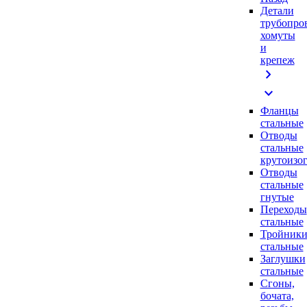
Детали
трубопро
хомуты
и
крепеж
chevron_right
expand_more
Фланцы
стальные
Отводы
стальные
крутоизо
Отводы
стальные
гнутые
Переходы
стальные
Тройник
стальные
Заглушки
стальные
Сгоны,
бочата,