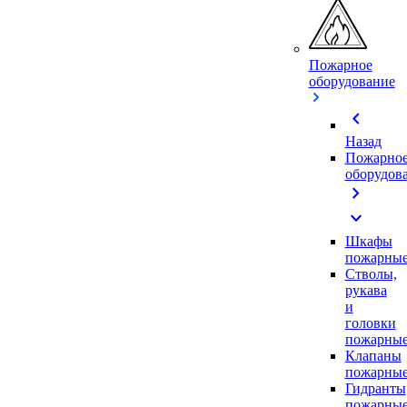
Пожарное
оборудование
chevron_left
Назад
Пожарно
оборудов
chevron_right
expand_more
Шкафы
пожарны
Стволы,
рукава
и
головки
пожарны
Клапаны
пожарны
Гидранты
пожарны