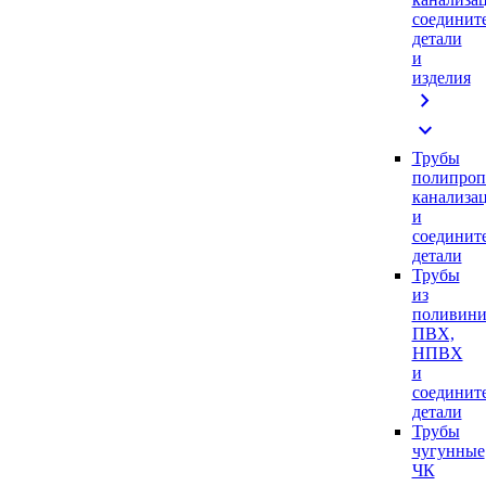
соединит
детали
и
изделия
chevron_right
expand_more
Трубы
полипроп
канализа
и
соединит
детали
Трубы
из
поливини
ПВХ,
НПВХ
и
соединит
детали
Трубы
чугунные
ЧК