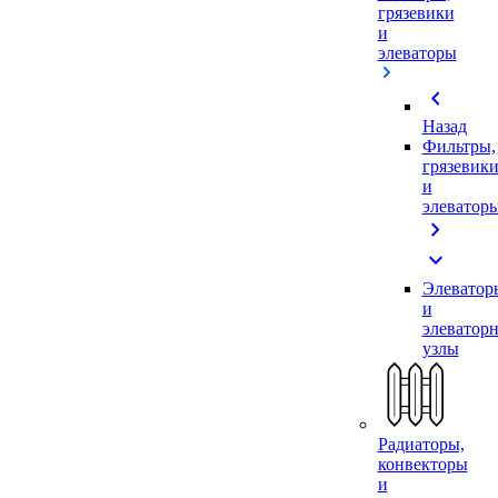
грязевики
и
элеваторы
chevron_left
Назад
Фильтры,
грязевик
и
элеватор
chevron_right
expand_more
Элеватор
и
элеватор
узлы
Радиаторы,
конвекторы
и