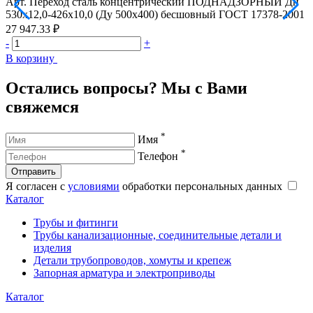
Арт.
Переход сталь концентрический ПОДНАДЗОРНЫЙ Дн
А
530х12,0-426х10,0 (Ду 500х400) бесшовный ГОСТ 17378-2001
1
27 947.33 ₽
5
-
+
-
В корзину
В
Остались вопросы? Мы с Вами
свяжемся
*
Имя
*
Телефон
Отправить
Я согласен с
условиями
обработки персональных данных
Каталог
Трубы и фитинги
Трубы канализационные, соединительные детали и
изделия
Детали трубопроводов, хомуты и крепеж
Запорная арматура и электроприводы
Каталог