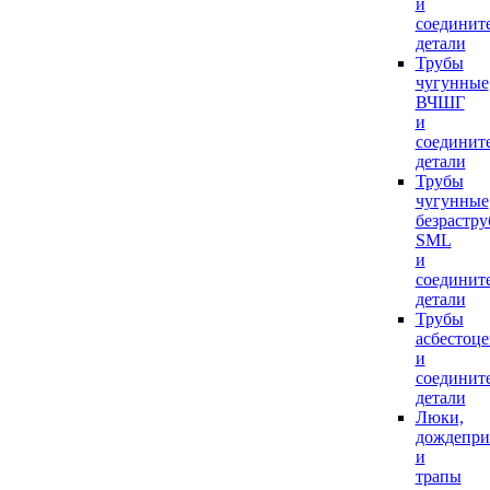
и
соединит
детали
Трубы
чугунные
ВЧШГ
и
соединит
детали
Трубы
чугунные
безрастр
SML
и
соединит
детали
Трубы
асбестоц
и
соединит
детали
Люки,
дождепр
и
трапы