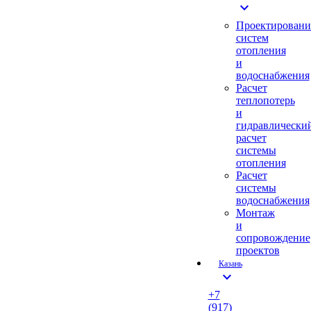
expand_more
Проектировани
систем
отопления
и
водоснабжения
Расчет
теплопотерь
и
гидравлически
расчет
системы
отопления
Расчет
системы
водоснабжения
Монтаж
и
сопровождение
проектов
Казань
expand_more
+7
(917)