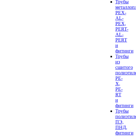
Трубы
металлоп
PEX-
AL-
PEX,
PERT-
AL-
PERT
и
фитинги
Трубы
из
сшитого
полиэтил
PE-
X,
PE-
RT
и
фитинги
Трубы
полиэтил
ПЭ,
ПНД,
фитинги