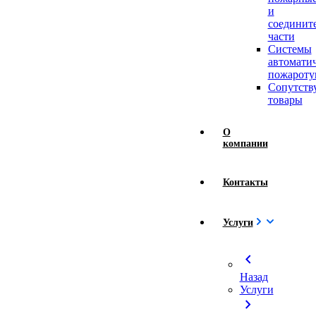
и
соединит
части
Системы
автомати
пожароту
Сопутст
товары
О
компании
Контакты
Услуги
chevron_left
Назад
Услуги
chevron_right