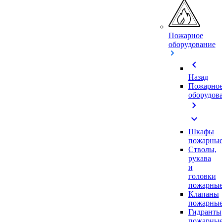
Пожарное
оборудование
chevron_left
Назад
Пожарно
оборудов
chevron_right
expand_more
Шкафы
пожарны
Стволы,
рукава
и
головки
пожарны
Клапаны
пожарны
Гидранты
пожарны