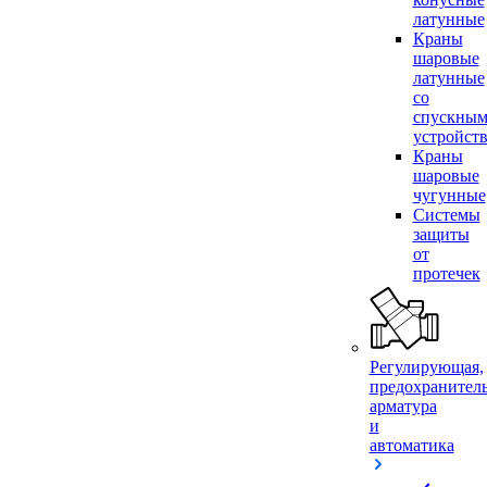
латунные
Краны
шаровые
латунные
со
спускны
устройст
Краны
шаровые
чугунные
Системы
защиты
от
протечек
Регулирующая,
предохранител
арматура
и
автоматика