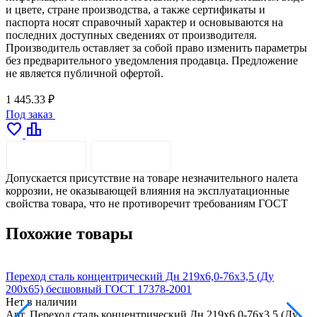
и цвете, стране производства, а также сертификаты и
паспорта носят справочный характер и основываются на
последних доступных сведениях от производителя.
Производитель оставляет за собой право изменить параметры
без предварительного уведомления продавца. Предложение
не является публичной офертой.
1 445.33 ₽
Под заказ
favorite
leaderboard
ОПИСАНИЕ
ДОСТАВКА
Допускается присутствие на товаре незначительного налета
коррозии, не оказывающей влияния на эксплуатационные
свойства товара, что не противоречит требованиям ГОСТ
Похожие товары
Переход сталь концентрический Дн 219х6,0-76х3,5 (Ду
П
200х65) бесшовный ГОСТ 17378-2001
2
Нет в наличии
Н
Арт.
Переход сталь концентрический Дн 219х6,0-76х3,5 (Ду
А