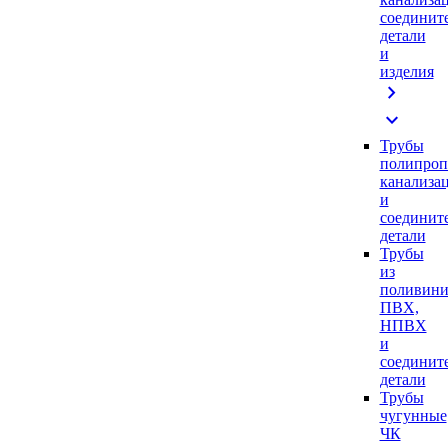
соединит
детали
и
изделия
chevron_right
expand_more
Трубы
полипроп
канализа
и
соединит
детали
Трубы
из
поливини
ПВХ,
НПВХ
и
соединит
детали
Трубы
чугунные
ЧК