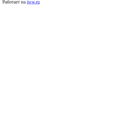
Работает на
iww.ru