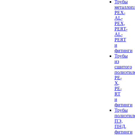
Трубы
металлоп
PEX-
AL-
PEX,
PERT-
AL-
PERT
и
фитинги
Трубы
из
сшитого
полиэтил
PE-
X,
PE-
RT
и
фитинги
Трубы
полиэтил
ПЭ,
ПНД,
фитинги