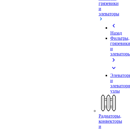
грязевики
и
элеваторы
chevron_left
Назад
Фильтры,
грязевик
и
элеватор
chevron_right
expand_more
Элеватор
и
элеватор
узлы
Радиаторы,
конвекторы
и