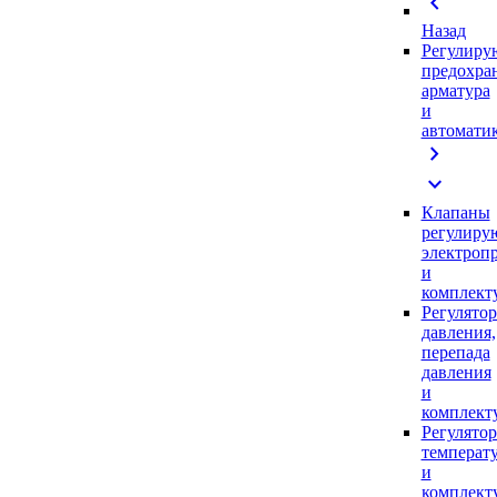
chevron_left
Назад
Регулиру
предохра
арматура
и
автомати
chevron_right
expand_more
Клапаны
регулиру
электроп
и
комплек
Регулято
давления,
перепада
давления
и
комплек
Регулято
температ
и
комплек