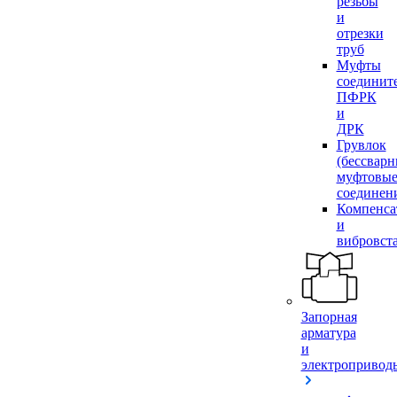
резьбы
и
отрезки
труб
Муфты
соединит
ПФРК
и
ДРК
Грувлок
(бессвар
муфтовы
соединен
Компенса
и
вибровст
Запорная
арматура
и
электропривод