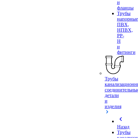
и
фланцы
Трубы
напорные
ПВХ,
НПВХ,
PP-
H
и
фитинги
Трубы
канализационн
соединительны
детали
и
изделия
chevron_left
Назад
Трубы
канализа