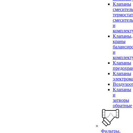
Клапаны
смесител
термоста
смесител
и
комплек
Клапаны,
краны
балансир
и
комплек
Клапаны
предохра
Клапаны
электром
Воздухоо
Клапаны
и
затворы
обратные
Фильтры,