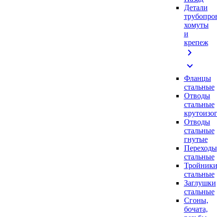
Детали
трубопро
хомуты
и
крепеж
chevron_right
expand_more
Фланцы
стальные
Отводы
стальные
крутоизо
Отводы
стальные
гнутые
Переходы
стальные
Тройник
стальные
Заглушки
стальные
Сгоны,
бочата,