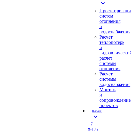
expand_more
Проектировани
систем
отопления
и
водоснабжения
Расчет
теплопотерь
и
гидравлически
расчет
системы
отопления
Расчет
системы
водоснабжения
Монтаж
и
сопровождение
проектов
Казань
expand_more
+7
(917)