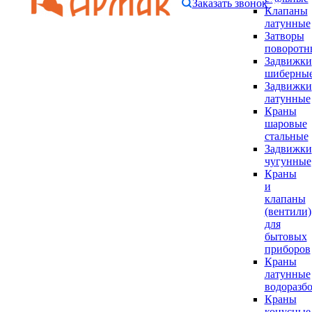
Заказать звонок
Клапаны
латунные
Затворы
поворотн
Задвижки
шиберны
Задвижки
латунные
Краны
шаровые
стальные
Задвижки
чугунные
Краны
и
клапаны
(вентили)
для
бытовых
приборов
Краны
латунные
водоразб
Краны
конусные