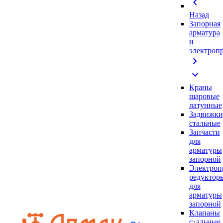
chevron_left
Назад
Запорная
арматура
и
электроп
chevron_right
expand_more
Краны
шаровые
латунные
Задвижки
стальные
Запчасти
для
арматуры
запорной
Электроп
редуктор
для
арматуры
запорной
Клапаны
стальные