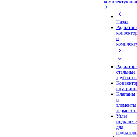
комплектующи
chevron_left
Назад
Радиатор
конвекто
и
комплек
chevron_right
expand_more
Радиатор
стальные
трубчаты
Конвекто
внутрипо
Клапаны
и
элементы
термоста
Узлы
подключе
для
радиатор