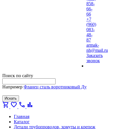
858-
66-
66
+7
(960)
083-
48-
87
armak-
nh@mail.ru
Заказать
звонок
Поиск по сайту
Например
Фланец сталь воротниковый Ду
Искать
shopping_cart
favorite
call
bar_chart
Главная
Каталог
Детали трубопроводов, хомуты и крепеж