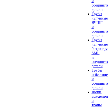
и
соединит
детали
Трубы
чугунные
ВЧШГ
и
соединит
детали
Трубы
чугунные
безрастр
SML
и
соединит
детали
Трубы
асбестоц
и
соединит
детали
Люки,
дождепр
и
трапы