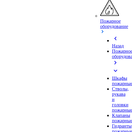
Пожарное
оборудование
chevron_left
Назад
Пожарно
оборудов
chevron_right
expand_more
Шкафы
пожарны
Стволы,
рукава
и
головки
пожарны
Клапаны
пожарны
Гидранты
пожарны