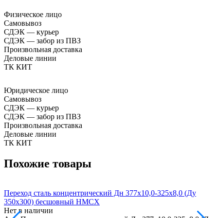
Физическое лицо
Самовывоз
СДЭК — курьер
СДЭК — забор из ПВЗ
Произвольная доставка
Деловые линии
ТК КИТ
Юридическое лицо
Самовывоз
СДЭК — курьер
СДЭК — забор из ПВЗ
Произвольная доставка
Деловые линии
ТК КИТ
Похожие товары
Переход сталь концентрический Дн 377х10,0-325х8,0 (Ду
П
350х300) бесшовный HMCX
Нет в наличии
Н