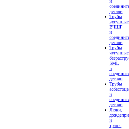
и
соединит
детали
Трубы
чугунные
ВЧШГ
и
соединит
детали
Трубы
чугунные
безрастр
SML
и
соединит
детали
Трубы
асбестоц
и
соединит
детали
Люки,
дождепр
и
трапы