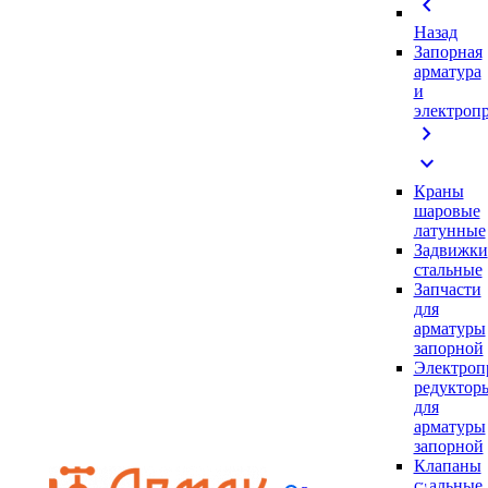
chevron_left
Назад
Запорная
арматура
и
электроп
chevron_right
expand_more
Краны
шаровые
латунные
Задвижки
стальные
Запчасти
для
арматуры
запорной
Электроп
редуктор
для
арматуры
запорной
Клапаны
стальные