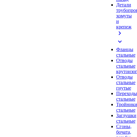
Детали
трубопро
хомуты
и
крепеж
chevron_right
expand_more
Фланцы
стальные
Отводы
стальные
крутоизо
Отводы
стальные
гнутые
Переходы
стальные
Тройник
стальные
Заглушки
стальные
Сгоны,
бочата,