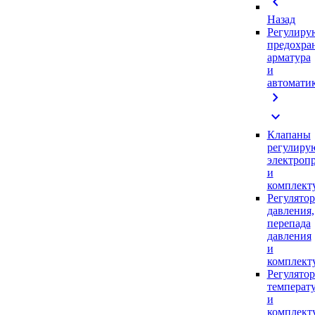
chevron_left
Назад
Регулиру
предохра
арматура
и
автомати
chevron_right
expand_more
Клапаны
регулиру
электроп
и
комплек
Регулято
давления,
перепада
давления
и
комплек
Регулято
температ
и
комплек