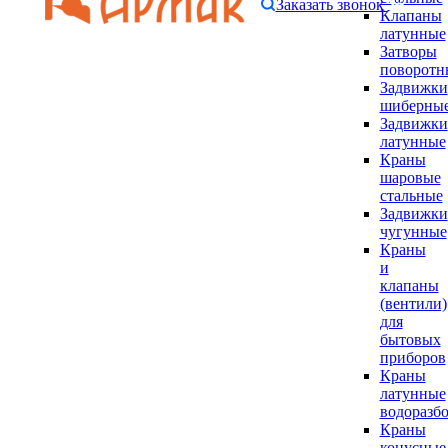
Заказать звонок
Клапаны
латунные
Затворы
поворотн
Задвижки
шиберны
Задвижки
латунные
Краны
шаровые
стальные
Задвижки
чугунные
Краны
и
клапаны
(вентили)
для
бытовых
приборов
Краны
латунные
водоразб
Краны
конусные