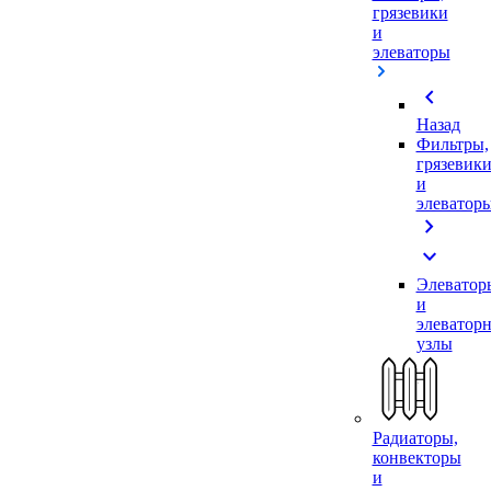
грязевики
и
элеваторы
chevron_left
Назад
Фильтры,
грязевик
и
элеватор
chevron_right
expand_more
Элеватор
и
элеватор
узлы
Радиаторы,
конвекторы
и