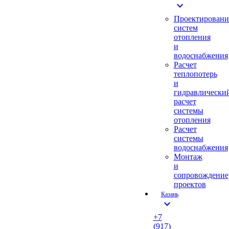
expand_more
Проектировани
систем
отопления
и
водоснабжения
Расчет
теплопотерь
и
гидравлически
расчет
системы
отопления
Расчет
системы
водоснабжения
Монтаж
и
сопровождение
проектов
Казань
expand_more
+7
(917)