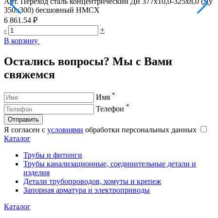
Арт.
Переход сталь концентрический Дн 377х10,0-325х8,0 (Ду
А
350х300) бесшовный HMCX
6 861.54 ₽
9
-
+
-
В корзину
В
Остались вопросы? Мы с Вами
свяжемся
*
Имя
*
Телефон
Отправить
Я согласен с
условиями
обработки персональных данных
Каталог
Трубы и фитинги
Трубы канализационные, соединительные детали и
изделия
Детали трубопроводов, хомуты и крепеж
Запорная арматура и электроприводы
Каталог