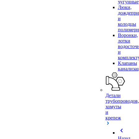
чугунные
Люки,
дождепр
и
колодцы
полимер
Воронки,
лотки
водосточ
и
комплек
Клапаны
канализа
Детали
трубопроводов,
хомуты
и
крепеж
chevron_left
Назад