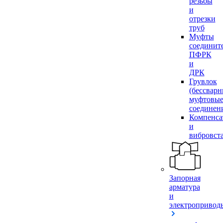
резьбы
и
отрезки
труб
Муфты
соединит
ПФРК
и
ДРК
Грувлок
(бессвар
муфтовы
соединен
Компенса
и
вибровст
Запорная
арматура
и
электропривод