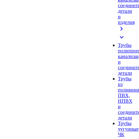
соединит
детали
и
изделия
chevron_right
expand_more
Трубы
полипроп
канализа
и
соединит
детали
Трубы
из
поливини
ПВХ,
НПВХ
и
соединит
детали
Трубы
чугунные
ЧК