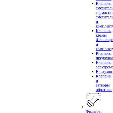
Клапаны
смесител
термоста
смесител
и
комплек
Клапаны,
краны
балансир
и
комплек
Клапаны
предохра
Клапаны
электром
Воздухоо
Клапаны
и
затворы
обратные
Фильтры,