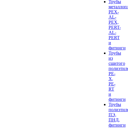
Трубы
металлоп
PEX-
AL-
PEX,
PERT-
AL-
PERT
и
фитинги
Трубы
из
сшитого
полиэтил
PE-
X,
PE-
RT
и
фитинги
Трубы
полиэтил
ПЭ,
ПНД,
фитинги