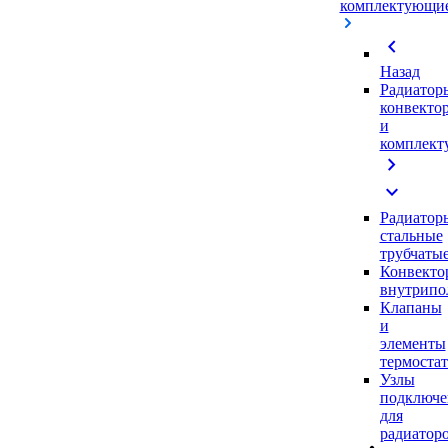
комплектующи
chevron_left
Назад
Радиатор
конвекто
и
комплек
chevron_right
expand_more
Радиатор
стальные
трубчаты
Конвекто
внутрипо
Клапаны
и
элементы
термоста
Узлы
подключе
для
радиатор