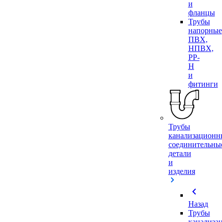
и
фланцы
Трубы
напорные
ПВХ,
НПВХ,
PP-
H
и
фитинги
Трубы
канализационн
соединительны
детали
и
изделия
chevron_left
Назад
Трубы
канализа