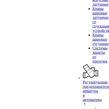
латунные
Краны
шаровые
латунные
со
спускны
устройст
Краны
шаровые
чугунные
Системы
защиты
от
протечек
Регулирующая,
предохранител
арматура
и
автоматика