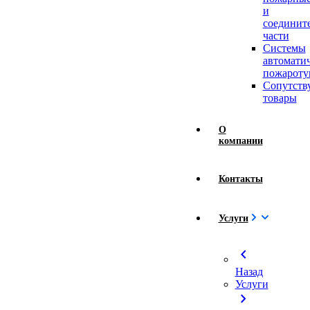
и
соединит
части
Системы
автомати
пожароту
Сопутст
товары
О
компании
Контакты
Услуги
chevron_left
Назад
Услуги
chevron_right