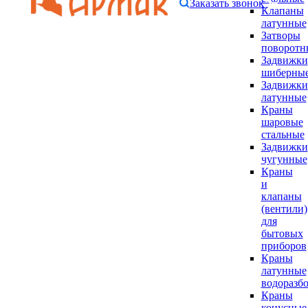
Заказать звонок
Клапаны
латунные
Затворы
поворотн
Задвижки
шиберны
Задвижки
латунные
Краны
шаровые
стальные
Задвижки
чугунные
Краны
и
клапаны
(вентили)
для
бытовых
приборов
Краны
латунные
водоразб
Краны
конусные