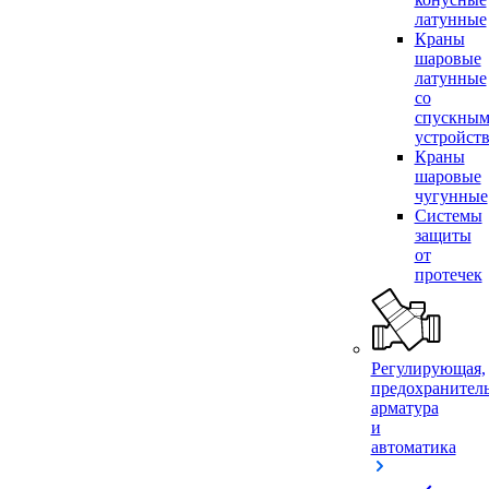
латунные
Краны
шаровые
латунные
со
спускны
устройст
Краны
шаровые
чугунные
Системы
защиты
от
протечек
Регулирующая,
предохранител
арматура
и
автоматика