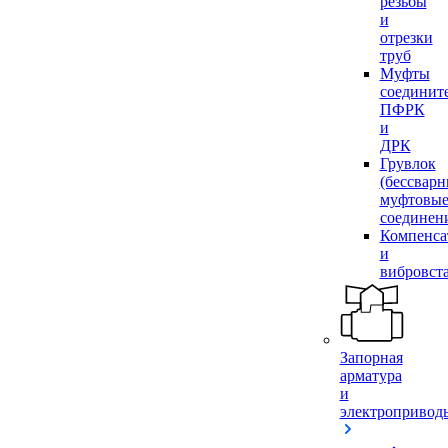
резьбы
и
отрезки
труб
Муфты
соединит
ПФРК
и
ДРК
Грувлок
(бессвар
муфтовы
соединен
Компенса
и
вибровст
Запорная
арматура
и
электропривод