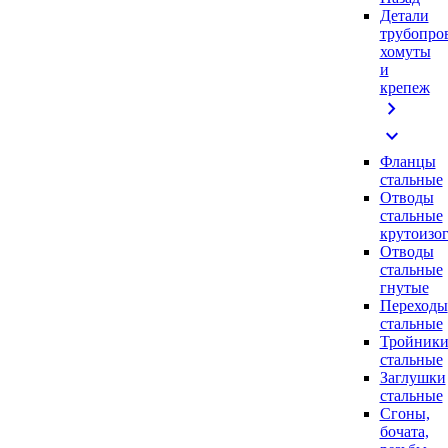
Детали
трубопро
хомуты
и
крепеж
chevron_right
expand_more
Фланцы
стальные
Отводы
стальные
крутоизо
Отводы
стальные
гнутые
Переходы
стальные
Тройник
стальные
Заглушки
стальные
Сгоны,
бочата,