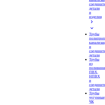
соединит
детали
и
изделия
chevron_right
expand_more
Трубы
полипроп
канализа
и
соединит
детали
Трубы
из
поливини
ПВХ,
НПВХ
и
соединит
детали
Трубы
чугунные
ЧК