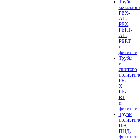
Трубы
металлоп
PEX-
AL-
PEX,
PERT-
AL-
PERT
и
фитинги
Трубы
из
сшитого
полиэтил
PE-
X,
PE-
RT
и
фитинги
Трубы
полиэтил
ПЭ,
ПНД,
фитинги