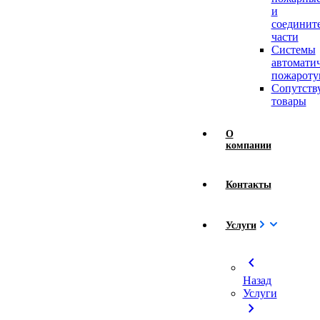
и
соединит
части
Системы
автомати
пожароту
Сопутст
товары
О
компании
Контакты
Услуги
chevron_left
Назад
Услуги
chevron_right