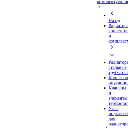
комплектующи
chevron_left
Назад
Радиатор
конвекто
и
комплек
chevron_right
expand_more
Радиатор
стальные
трубчаты
Конвекто
внутрипо
Клапаны
и
элементы
термоста
Узлы
подключе
для
радиатор