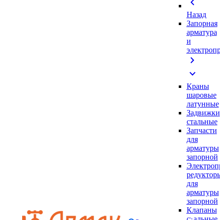
chevron_left
Назад
Запорная
арматура
и
электроп
chevron_right
expand_more
Краны
шаровые
латунные
Задвижки
стальные
Запчасти
для
арматуры
запорной
Электроп
редуктор
для
арматуры
запорной
Клапаны
стальные