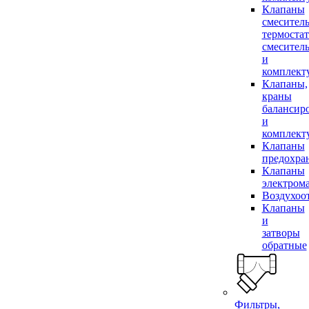
Клапаны
смесител
термоста
смесител
и
комплек
Клапаны,
краны
балансир
и
комплек
Клапаны
предохра
Клапаны
электром
Воздухоо
Клапаны
и
затворы
обратные
Фильтры,