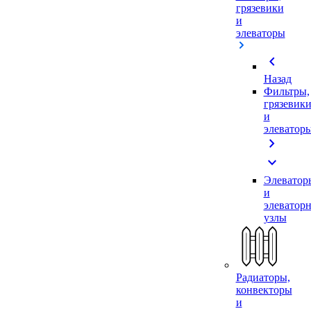
грязевики
и
элеваторы
chevron_left
Назад
Фильтры,
грязевик
и
элеватор
chevron_right
expand_more
Элеватор
и
элеватор
узлы
Радиаторы,
конвекторы
и