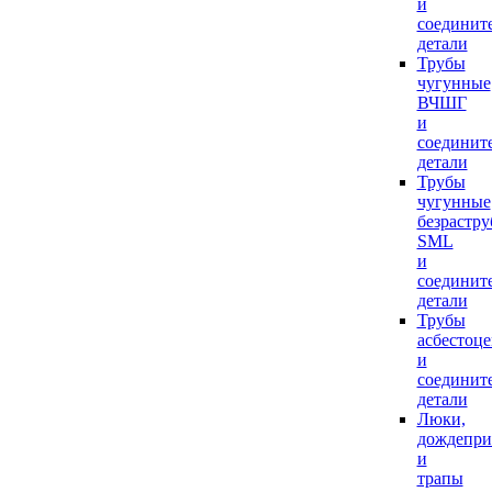
и
соединит
детали
Трубы
чугунные
ВЧШГ
и
соединит
детали
Трубы
чугунные
безрастр
SML
и
соединит
детали
Трубы
асбестоц
и
соединит
детали
Люки,
дождепр
и
трапы