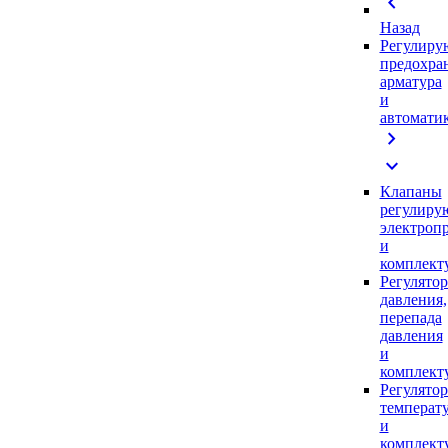
chevron_left
Назад
Регулиру
предохра
арматура
и
автомати
chevron_right
expand_more
Клапаны
регулиру
электроп
и
комплек
Регулято
давления,
перепада
давления
и
комплек
Регулято
температ
и
комплек