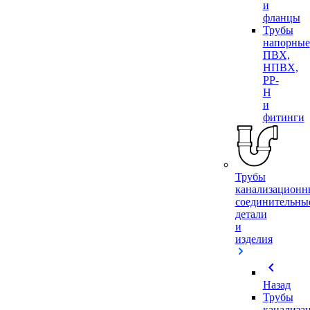
и
фланцы
Трубы
напорные
ПВХ,
НПВХ,
PP-
H
и
фитинги
Трубы
канализационн
соединительны
детали
и
изделия
chevron_left
Назад
Трубы
канализа