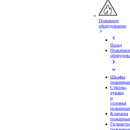
Пожарное
оборудование
chevron_left
Назад
Пожарно
оборудов
chevron_right
expand_more
Шкафы
пожарны
Стволы,
рукава
и
головки
пожарны
Клапаны
пожарны
Гидранты
пожарны