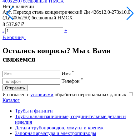
400х250) бесшовный HMCX
Нет в наличии
Н
Арт.
Переход сталь концентрический Дн 426х12,0-273х10,0
А
(Ду 400х250) бесшовный HMCX
8 537.97 ₽
7
-
+
-
В корзину
В
Остались вопросы? Мы с Вами
свяжемся
*
Имя
*
Телефон
Отправить
Я согласен с
условиями
обработки персональных данных
Каталог
Трубы и фитинги
Трубы канализационные, соединительные детали и
изделия
Детали трубопроводов, хомуты и крепеж
Запорная арматура и электроприводы