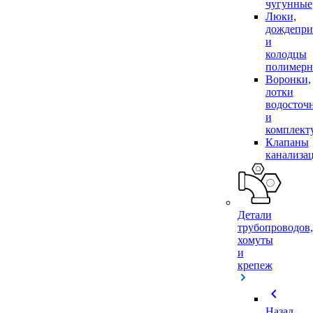
чугунные
Люки,
дождепр
и
колодцы
полимер
Воронки,
лотки
водосточ
и
комплек
Клапаны
канализа
Детали
трубопроводов,
хомуты
и
крепеж
chevron_left
Назад