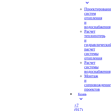
expand_more
Проектировани
систем
отопления
и
водоснабжения
Расчет
теплопотерь
и
гидравлически
расчет
системы
отопления
Расчет
системы
водоснабжения
Монтаж
и
сопровождение
проектов
Казань
expand_more
+7
(917)