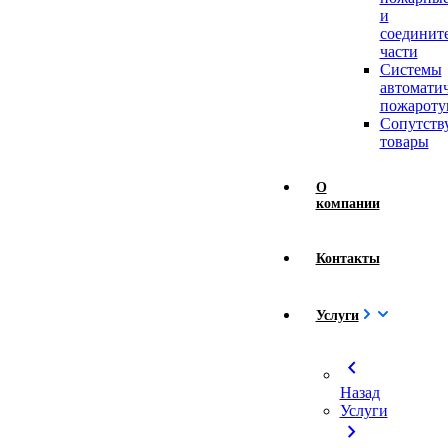
и
соединит
части
Системы
автомати
пожароту
Сопутст
товары
О
компании
Контакты
Услуги
chevron_left
Назад
Услуги
chevron_right