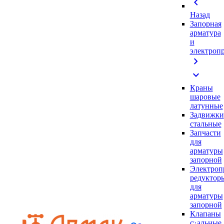
chevron_left
Назад
Запорная
арматура
и
электроп
chevron_right
expand_more
Краны
шаровые
латунные
Задвижки
стальные
Запчасти
для
арматуры
запорной
Электроп
редуктор
для
арматуры
запорной
Клапаны
стальные