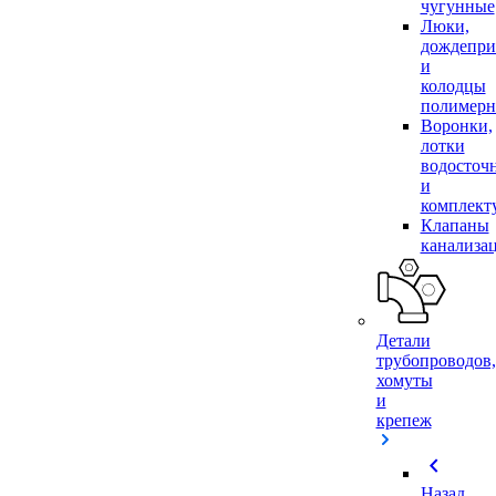
чугунные
Люки,
дождепр
и
колодцы
полимер
Воронки,
лотки
водосточ
и
комплек
Клапаны
канализа
Детали
трубопроводов,
хомуты
и
крепеж
chevron_left
Назад