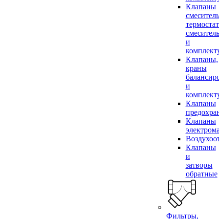
Клапаны
смесител
термоста
смесител
и
комплек
Клапаны,
краны
балансир
и
комплек
Клапаны
предохра
Клапаны
электром
Воздухоо
Клапаны
и
затворы
обратные
Фильтры,