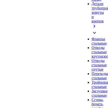
Детали
трубопро
хомуты
и
крепеж
chevron_right
expand_more
Фланцы
стальные
Отводы
стальные
крутоизо
Отводы
стальные
гнутые
Переходы
стальные
Тройник
стальные
Заглушки
стальные
Сгоны,
бочата,