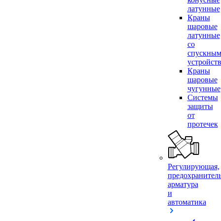
латунные
Краны
шаровые
латунные
со
спускны
устройст
Краны
шаровые
чугунные
Системы
защиты
от
протечек
Регулирующая,
предохранител
арматура
и
автоматика