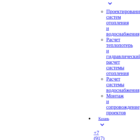
expand_more
Проектировани
систем
отопления
и
водоснабжения
Расчет
теплопотерь
и
гидравлически
расчет
системы
отопления
Расчет
системы
водоснабжения
Монтаж
и
сопровождение
проектов
Казань
expand_more
+7
(917)