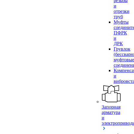
резьбы
и
отрезки
труб
Муфты
соединит
ПФРК
и
ДРК
Грувлок
(бессвар
муфтовы
соединен
Компенса
и
вибровст
Запорная
арматура
и
электропривод