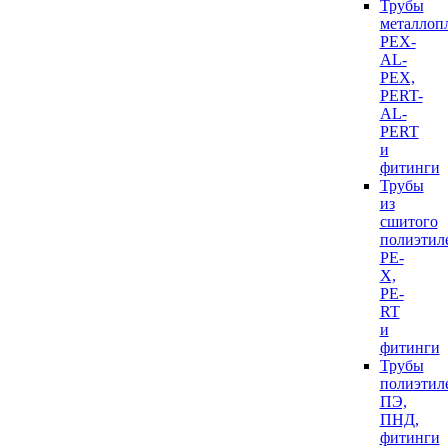
Трубы
металлоп
PEX-
AL-
PEX,
PERT-
AL-
PERT
и
фитинги
Трубы
из
сшитого
полиэтил
PE-
X,
PE-
RT
и
фитинги
Трубы
полиэтил
ПЭ,
ПНД,
фитинги