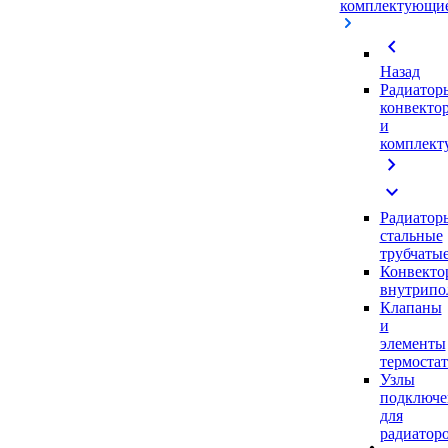
комплектующи
chevron_left
Назад
Радиатор
конвекто
и
комплек
chevron_right
expand_more
Радиатор
стальные
трубчаты
Конвекто
внутрипо
Клапаны
и
элементы
термоста
Узлы
подключе
для
радиатор