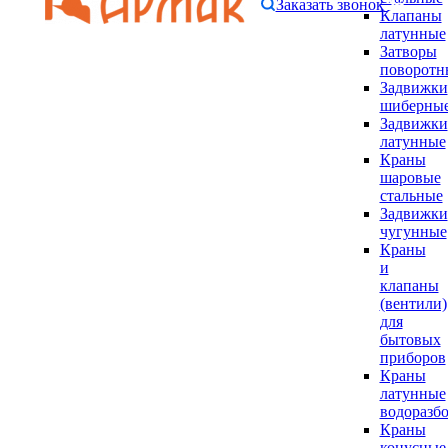
Заказать звонок
Клапаны
латунные
Затворы
поворотн
Задвижки
шиберны
Задвижки
латунные
Краны
шаровые
стальные
Задвижки
чугунные
Краны
и
клапаны
(вентили)
для
бытовых
приборов
Краны
латунные
водоразб
Краны
конусные