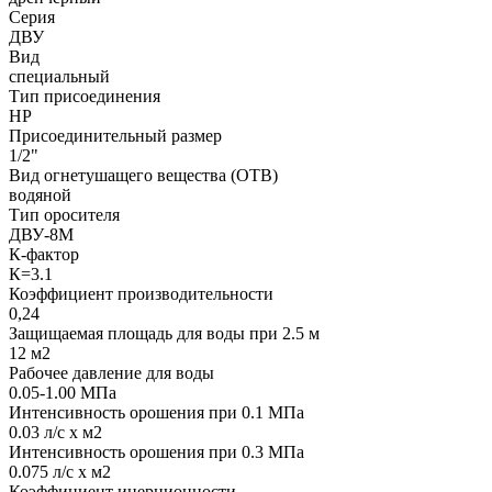
Серия
ДВУ
Вид
специальный
Тип присоединения
НР
Присоединительный размер
1/2"
Вид огнетушащего вещества (ОТВ)
водяной
Тип оросителя
ДВУ-8М
К-фактор
К=3.1
Коэффициент производительности
0,24
Защищаемая площадь для воды при 2.5 м
12 м2
Рабочее давление для воды
0.05-1.00 МПа
Интенсивность орошения при 0.1 МПа
0.03 л/с х м2
Интенсивность орошения при 0.3 МПа
0.075 л/с х м2
Коэффициент инерционности