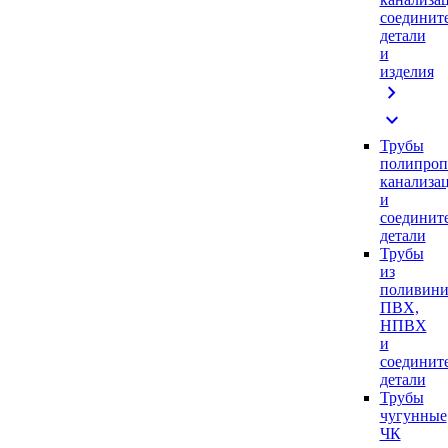
соединит
детали
и
изделия
chevron_right
expand_more
Трубы
полипроп
канализа
и
соединит
детали
Трубы
из
поливини
ПВХ,
НПВХ
и
соединит
детали
Трубы
чугунные
ЧК