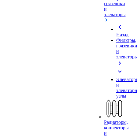
грязевики
и
элеваторы
chevron_left
Назад
Фильтры,
грязевик
и
элеватор
chevron_right
expand_more
Элеватор
и
элеватор
узлы
Радиаторы,
конвекторы
и