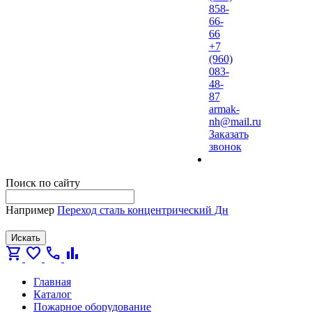
858-
66-
66
+7
(960)
083-
48-
87
armak-
nh@mail.ru
Заказать
звонок
Поиск по сайту
Например
Переход сталь концентрический Дн
Искать
shopping_cart
favorite
call
bar_chart
Главная
Каталог
Пожарное оборудование