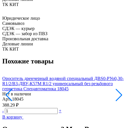
ТК КИТ
Юридическое лицо
Самовывоз
СДЭК — курьер
СДЭК — забор из ПВЗ
Произвольная доставка
Деловые линии
ТК КИТ
Похожие товары
Ороситель дренчерный водяной специальный ДBS0-РУо0,30-
О
R1/2/В3-ДВУ-К57М R1/2 универсальный без резьбового
Д
герметика Спецавтоматика 18045
С
Нет в наличии
Н
Арт.
18045
А
388.29 ₽
3
-
+
-
В корзину
В