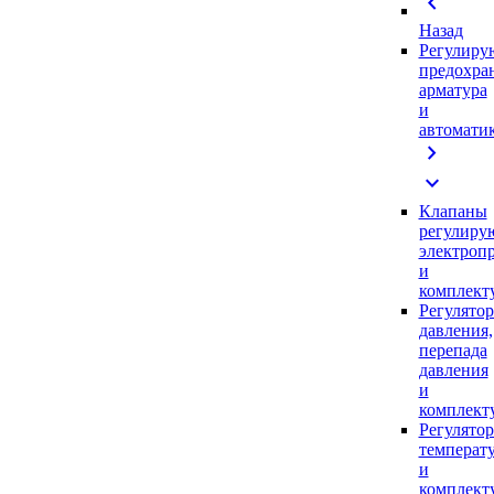
chevron_left
Назад
Регулиру
предохра
арматура
и
автомати
chevron_right
expand_more
Клапаны
регулиру
электроп
и
комплек
Регулято
давления,
перепада
давления
и
комплек
Регулято
температ
и
комплек