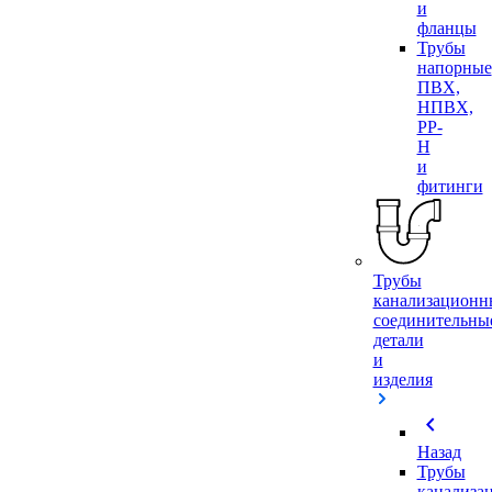
и
фланцы
Трубы
напорные
ПВХ,
НПВХ,
PP-
H
и
фитинги
Трубы
канализационн
соединительны
детали
и
изделия
chevron_left
Назад
Трубы
канализа