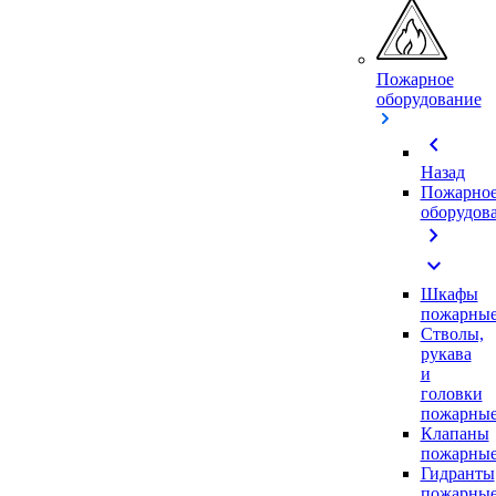
Пожарное
оборудование
chevron_left
Назад
Пожарно
оборудов
chevron_right
expand_more
Шкафы
пожарны
Стволы,
рукава
и
головки
пожарны
Клапаны
пожарны
Гидранты
пожарны