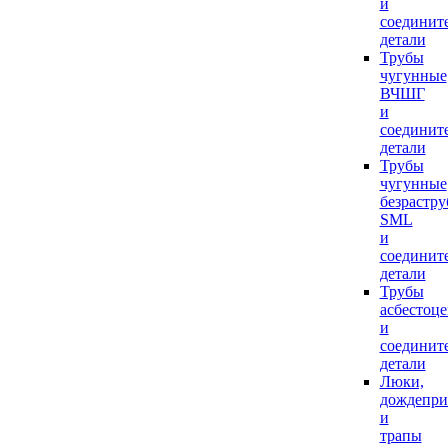
и
соединит
детали
Трубы
чугунные
ВЧШГ
и
соединит
детали
Трубы
чугунные
безрастр
SML
и
соединит
детали
Трубы
асбестоц
и
соединит
детали
Люки,
дождепр
и
трапы