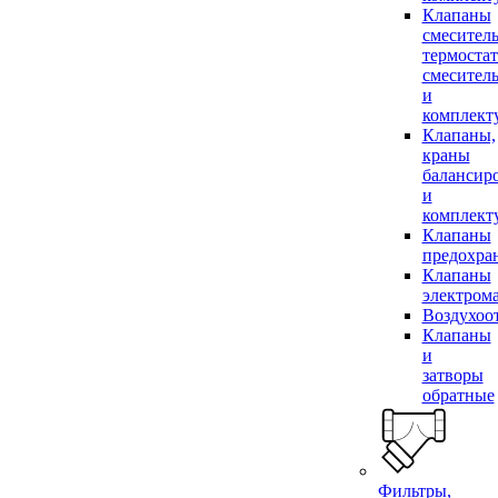
Клапаны
смесител
термоста
смесител
и
комплек
Клапаны,
краны
балансир
и
комплек
Клапаны
предохра
Клапаны
электром
Воздухоо
Клапаны
и
затворы
обратные
Фильтры,