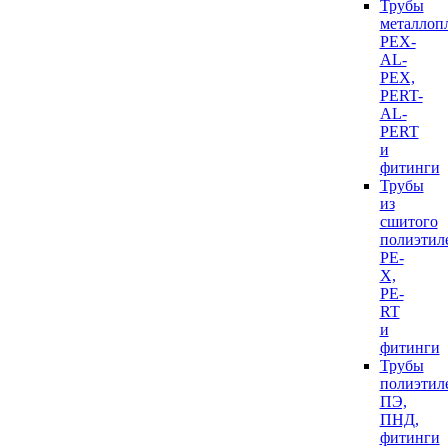
Трубы
металлоп
PEX-
AL-
PEX,
PERT-
AL-
PERT
и
фитинги
Трубы
из
сшитого
полиэтил
PE-
X,
PE-
RT
и
фитинги
Трубы
полиэтил
ПЭ,
ПНД,
фитинги