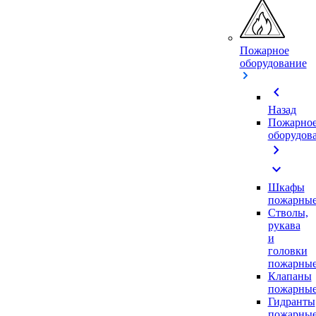
Пожарное
оборудование
chevron_left
Назад
Пожарно
оборудов
chevron_right
expand_more
Шкафы
пожарны
Стволы,
рукава
и
головки
пожарны
Клапаны
пожарны
Гидранты
пожарны