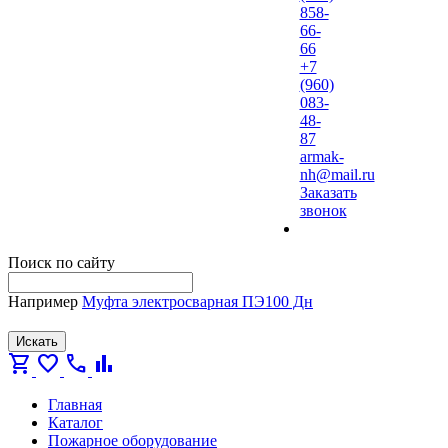
858-
66-
66
+7
(960)
083-
48-
87
armak-
nh@mail.ru
Заказать
звонок
Поиск по сайту
Например
Муфта электросварная ПЭ100 Дн
Искать
shopping_cart
favorite
call
bar_chart
Главная
Каталог
Пожарное оборудование