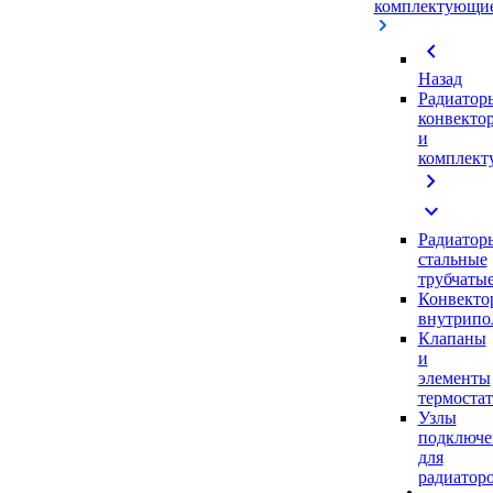
комплектующи
chevron_left
Назад
Радиатор
конвекто
и
комплек
chevron_right
expand_more
Радиатор
стальные
трубчаты
Конвекто
внутрипо
Клапаны
и
элементы
термоста
Узлы
подключе
для
радиатор