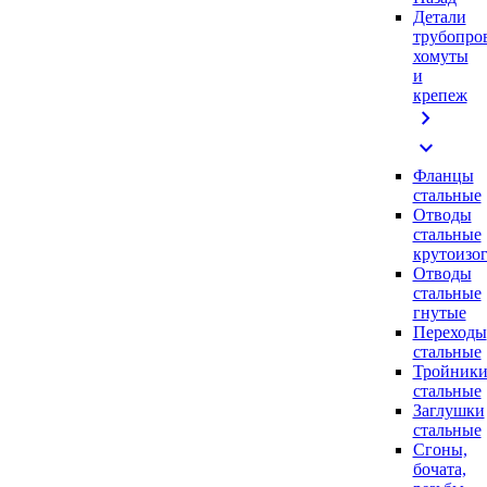
Детали
трубопро
хомуты
и
крепеж
chevron_right
expand_more
Фланцы
стальные
Отводы
стальные
крутоизо
Отводы
стальные
гнутые
Переходы
стальные
Тройник
стальные
Заглушки
стальные
Сгоны,
бочата,