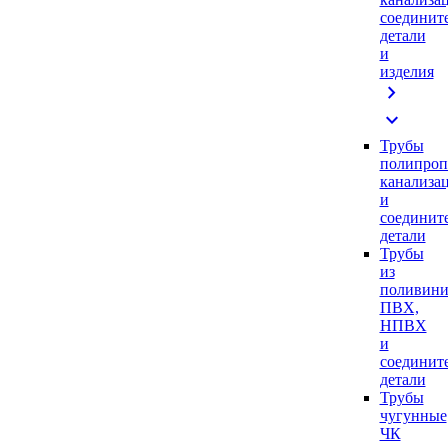
соединит
детали
и
изделия
chevron_right
expand_more
Трубы
полипроп
канализа
и
соединит
детали
Трубы
из
поливини
ПВХ,
НПВХ
и
соединит
детали
Трубы
чугунные
ЧК