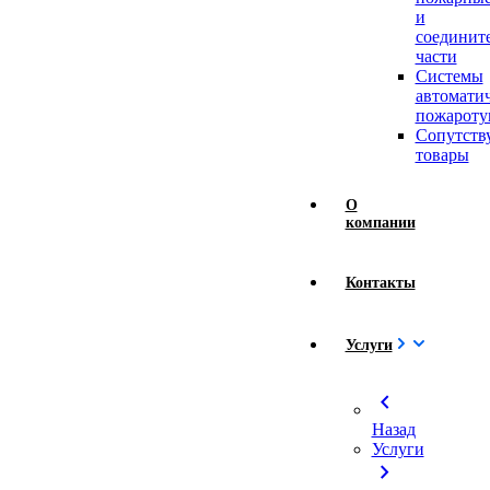
и
соединит
части
Системы
автомати
пожароту
Сопутст
товары
О
компании
Контакты
Услуги
chevron_left
Назад
Услуги
chevron_right