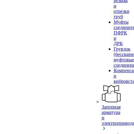
резьбы
и
отрезки
труб
Муфты
соединит
ПФРК
и
ДРК
Грувлок
(бессвар
муфтовы
соединен
Компенса
и
вибровст
Запорная
арматура
и
электропривод