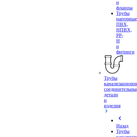
и
фланцы
Трубы
напорные
ПВХ,
НПВХ,
PP-
H
и
фитинги
Трубы
канализационн
соединительны
детали
и
изделия
chevron_left
Назад
Трубы
канализа