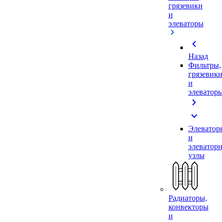
грязевики
и
элеваторы
chevron_left
Назад
Фильтры,
грязевик
и
элеватор
chevron_right
expand_more
Элеватор
и
элеватор
узлы
Радиаторы,
конвекторы
и