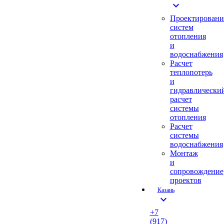
expand_more
Проектировани
систем
отопления
и
водоснабжения
Расчет
теплопотерь
и
гидравлически
расчет
системы
отопления
Расчет
системы
водоснабжения
Монтаж
и
сопровождение
проектов
Казань
expand_more
+7
(917)