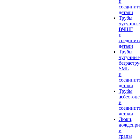
и
соединит
детали
Трубы
чугунные
ВЧШГ
и
соединит
детали
Трубы
чугунные
безрастр
SML
и
соединит
детали
Трубы
асбестоц
и
соединит
детали
Люки,
дождепр
и
трапы