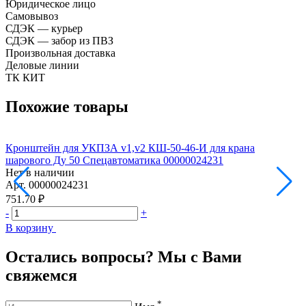
Юридическое лицо
Самовывоз
СДЭК — курьер
СДЭК — забор из ПВЗ
Произвольная доставка
Деловые линии
ТК КИТ
Похожие товары
Кронштейн для УКПЗА v1,v2 КШ-50-46-И для крана
К
шарового Ду 50 Спецавтоматика 00000024231
в
Нет в наличии
Н
Арт.
00000024231
А
751.70 ₽
1
-
+
-
В корзину
В
Остались вопросы? Мы с Вами
свяжемся
*