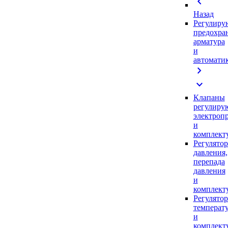
chevron_left
Назад
Регулиру
предохра
арматура
и
автомати
chevron_right
expand_more
Клапаны
регулиру
электроп
и
комплек
Регулято
давления,
перепада
давления
и
комплек
Регулято
температ
и
комплек