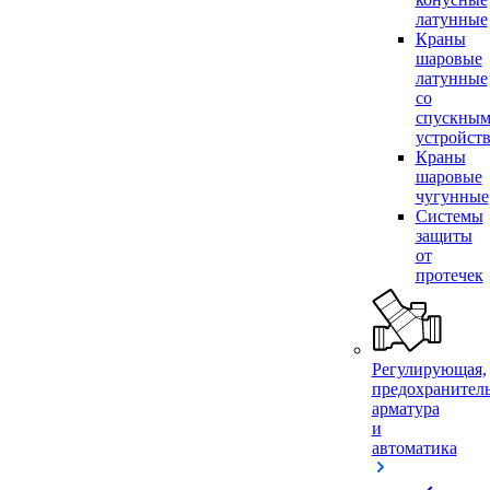
латунные
Краны
шаровые
латунные
со
спускны
устройст
Краны
шаровые
чугунные
Системы
защиты
от
протечек
Регулирующая,
предохранител
арматура
и
автоматика