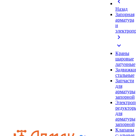
chevron_left
Назад
Запорная
арматура
и
электроп
chevron_right
expand_more
Краны
шаровые
латунные
Задвижки
стальные
Запчасти
для
арматуры
запорной
Электроп
редуктор
для
арматуры
запорной
Клапаны
стальные