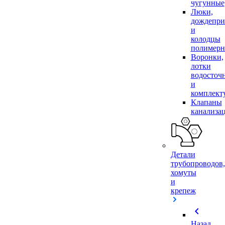
чугунные
Люки,
дождепр
и
колодцы
полимер
Воронки,
лотки
водосточ
и
комплек
Клапаны
канализа
Детали
трубопроводов,
хомуты
и
крепеж
chevron_left
Назад