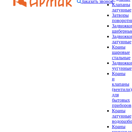
Заказать звонок
Клапаны
латунные
Затворы
поворотн
Задвижки
шиберны
Задвижки
латунные
Краны
шаровые
стальные
Задвижки
чугунные
Краны
и
клапаны
(вентили)
для
бытовых
приборов
Краны
латунные
водоразб
Краны
конусные