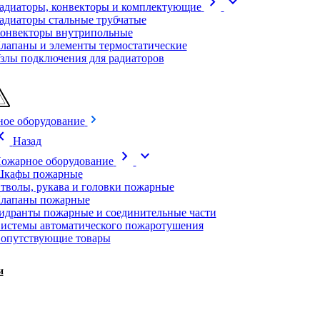
chevron_right
expand_more
адиаторы, конвекторы и комплектующие
адиаторы стальные трубчатые
онвекторы внутрипольные
лапаны и элементы термостатические
злы подключения для радиаторов
ое оборудование
on_left
Назад
chevron_right
expand_more
ожарное оборудование
кафы пожарные
тволы, рукава и головки пожарные
лапаны пожарные
идранты пожарные и соединительные части
истемы автоматического пожаротушения
опутствующие товары
и