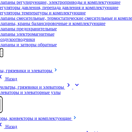
лапаны регулирующие, электроприводы и комплектующие
егуляторы давления, перепада давления и комплектующие
егуляторы температуры и комплектующие
лапаны смесительные, термостатические смесительные и комп
лапаны, краны балансировочные и комплектующие
лапаны предохранительные
лапаны электромагнитные
оздухоотводчики
лапаны и затворы обратные
ы, грязевики и элеваторы
on_left
Назад
chevron_right
expand_more
ильтры, грязевики и элеваторы
леваторы и элеваторные узлы
оры, конвекторы и комплектующие
on_left
Назад