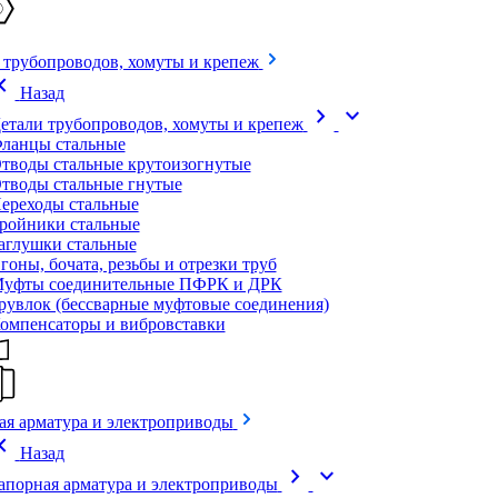
 трубопроводов, хомуты и крепеж
on_left
Назад
chevron_right
expand_more
етали трубопроводов, хомуты и крепеж
ланцы стальные
тводы стальные крутоизогнутые
тводы стальные гнутые
ереходы стальные
ройники стальные
аглушки стальные
гоны, бочата, резьбы и отрезки труб
уфты соединительные ПФРК и ДРК
рувлок (бессварные муфтовые соединения)
омпенсаторы и вибровставки
ая арматура и электроприводы
on_left
Назад
chevron_right
expand_more
апорная арматура и электроприводы