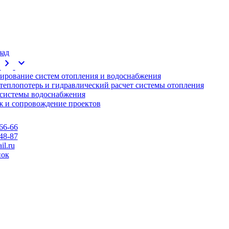
зад
chevron_right
expand_more
ирование систем отопления и водоснабжения
 теплопотерь и гидравлический расчет системы отопления
 системы водоснабжения
 и сопровождение проектов
66-66
48-87
l.ru
нок