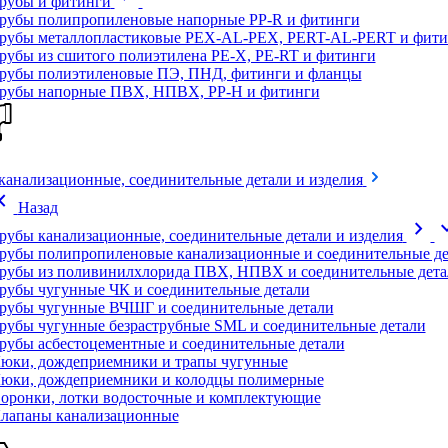
рубы и фитинги
рубы полипропиленовые напорные PP-R и фитинги
рубы металлопластиковые PEX-AL-PEX, PERT-AL-PERT и фити
рубы из сшитого полиэтилена PE-X, PE-RT и фитинги
рубы полиэтиленовые ПЭ, ПНД, фитинги и фланцы
рубы напорные ПВХ, НПВХ, PP-H и фитинги
канализационные, соединительные детали и изделия
on_left
Назад
chevron_right
expand
рубы канализационные, соединительные детали и изделия
рубы полипропиленовые канализационные и соединительные де
рубы из поливинилхлорида ПВХ, НПВХ и соединительные дета
рубы чугунные ЧК и соединительные детали
рубы чугунные ВЧШГ и соединительные детали
рубы чугунные безраструбные SML и соединительные детали
рубы асбестоцементные и соединительные детали
юки, дождеприемники и трапы чугунные
юки, дождеприемники и колодцы полимерные
оронки, лотки водосточные и комплектующие
лапаны канализационные