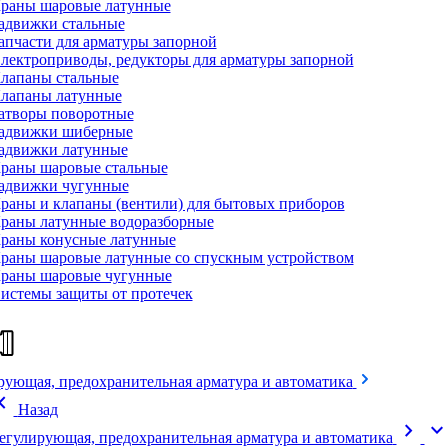
раны шаровые латунные
адвижки стальные
апчасти для арматуры запорной
лектроприводы, редукторы для арматуры запорной
лапаны стальные
лапаны латунные
атворы поворотные
адвижки шиберные
адвижки латунные
раны шаровые стальные
адвижки чугунные
раны и клапаны (вентили) для бытовых приборов
раны латунные водоразборные
раны конусные латунные
раны шаровые латунные со спускным устройством
раны шаровые чугунные
истемы защиты от протечек
рующая, предохранительная арматура и автоматика
on_left
Назад
chevron_right
expand_mor
егулирующая, предохранительная арматура и автоматика