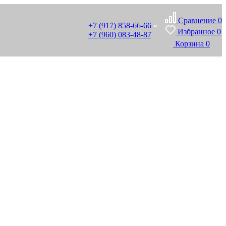
Сравнение
0
+7 (917) 858-66-66
Избранное
0
+7 (960) 083-48-87
Корзина
0