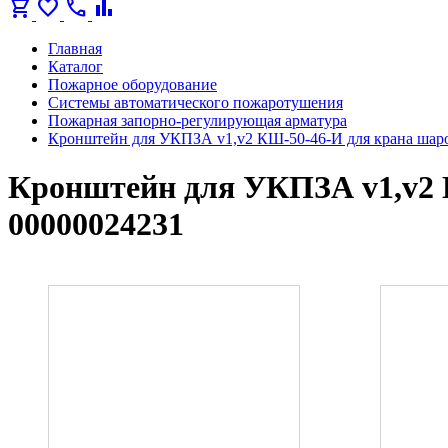
shopping_cart
favorite
call
bar_chart
Главная
Каталог
Пожарное оборудование
Системы автоматического пожаротушения
Пожарная запорно-регулирующая арматура
Кронштейн для УКПЗА v1,v2 КШ-50-46-И для крана шаро
Кронштейн для УКПЗА v1,v2 
00000024231