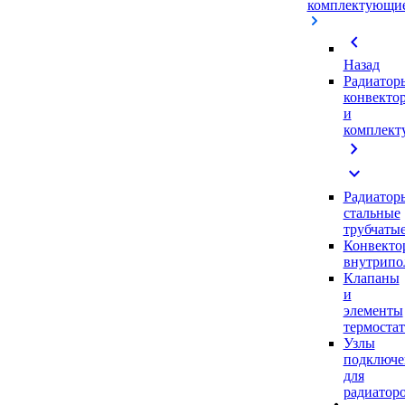
комплектующи
chevron_left
Назад
Радиатор
конвекто
и
комплек
chevron_right
expand_more
Радиатор
стальные
трубчаты
Конвекто
внутрипо
Клапаны
и
элементы
термоста
Узлы
подключе
для
радиатор