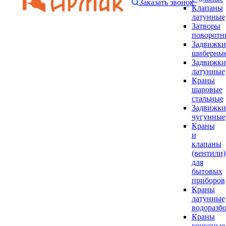
Заказать звонок
Клапаны
латунные
Затворы
поворотн
Задвижки
шиберны
Задвижки
латунные
Краны
шаровые
стальные
Задвижки
чугунные
Краны
и
клапаны
(вентили)
для
бытовых
приборов
Краны
латунные
водоразб
Краны
конусные