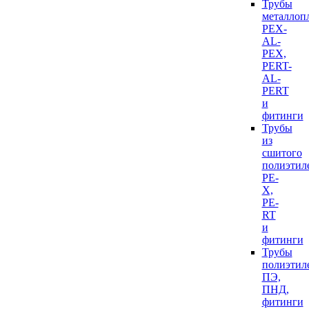
Трубы
металлоп
PEX-
AL-
PEX,
PERT-
AL-
PERT
и
фитинги
Трубы
из
сшитого
полиэтил
PE-
X,
PE-
RT
и
фитинги
Трубы
полиэтил
ПЭ,
ПНД,
фитинги