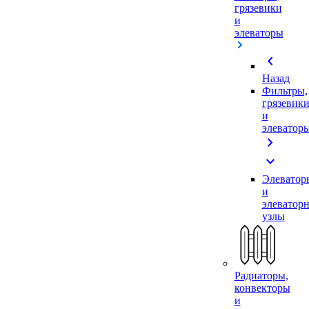
грязевики
и
элеваторы
chevron_left
Назад
Фильтры,
грязевик
и
элеватор
chevron_right
expand_more
Элеватор
и
элеватор
узлы
Радиаторы,
конвекторы
и