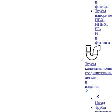
и
фланцы
Трубы
напорные
ПВХ,
НПВХ,
PP-
H
и
фитинги
Трубы
канализационн
соединительны
детали
и
изделия
chevron_left
Назад
Трубы
канализа