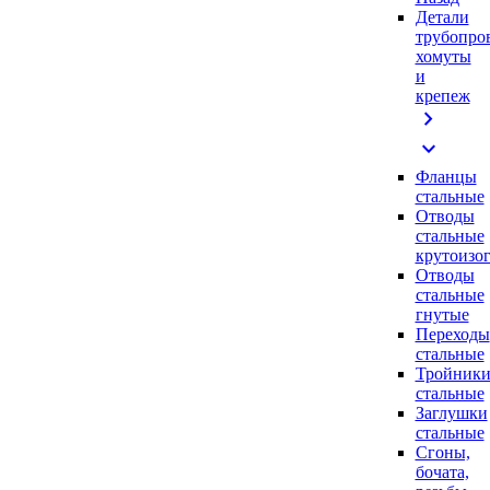
Детали
трубопро
хомуты
и
крепеж
chevron_right
expand_more
Фланцы
стальные
Отводы
стальные
крутоизо
Отводы
стальные
гнутые
Переходы
стальные
Тройник
стальные
Заглушки
стальные
Сгоны,
бочата,