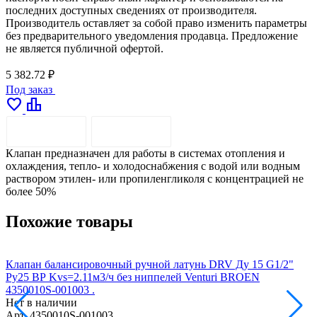
последних доступных сведениях от производителя.
Производитель оставляет за собой право изменить параметры
без предварительного уведомления продавца. Предложение
не является публичной офертой.
5 382.72 ₽
Под заказ
favorite
leaderboard
ОПИСАНИЕ
ДОСТАВКА
Клапан предназначен для работы в системах отопления и
охлаждения, тепло- и холодоснабжения с водой или водным
раствором этилен- или пропиленгликоля с концентрацией не
более 50%
Похожие товары
Клапан балансировочный ручной латунь DRV Ду 15 G1/2"
К
Ру25 ВР Kvs=2.11м3/ч без ниппелей Venturi BROEN
Р
4350010S-001003 .
4
Нет в наличии
Н
Арт.
4350010S-001003
А