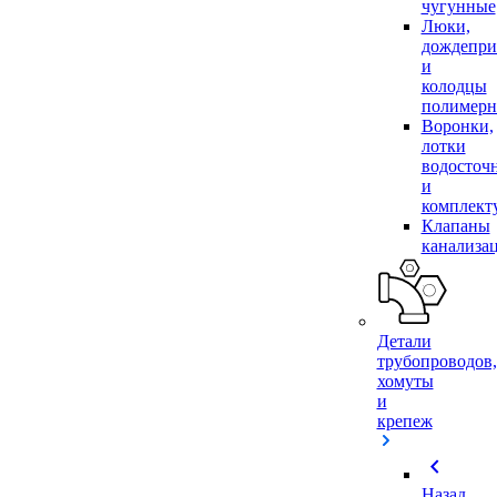
чугунные
Люки,
дождепр
и
колодцы
полимер
Воронки,
лотки
водосточ
и
комплек
Клапаны
канализа
Детали
трубопроводов,
хомуты
и
крепеж
chevron_left
Назад