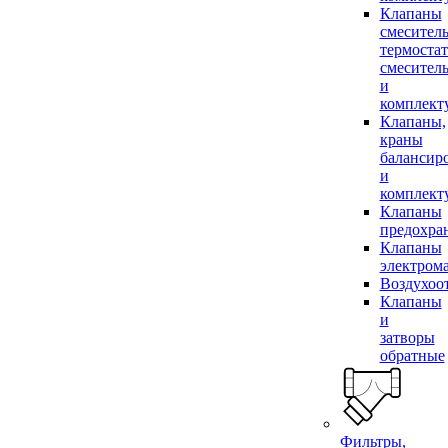
Клапаны
смесител
термоста
смесител
и
комплек
Клапаны,
краны
балансир
и
комплек
Клапаны
предохра
Клапаны
электром
Воздухоо
Клапаны
и
затворы
обратные
Фильтры,