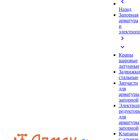
chevron_left
Назад
Запорная
арматура
и
электроп
chevron_right
expand_more
Краны
шаровые
латунные
Задвижки
стальные
Запчасти
для
арматуры
запорной
Электроп
редуктор
для
арматуры
запорной
Клапаны
стальные