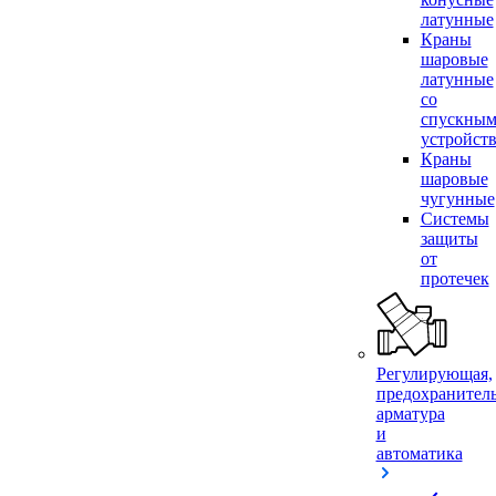
латунные
Краны
шаровые
латунные
со
спускны
устройст
Краны
шаровые
чугунные
Системы
защиты
от
протечек
Регулирующая,
предохранител
арматура
и
автоматика