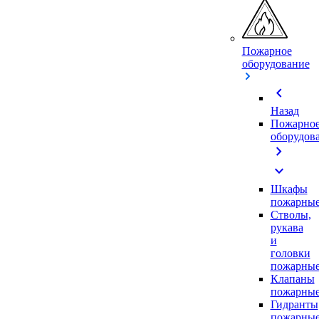
Пожарное
оборудование
chevron_left
Назад
Пожарно
оборудов
chevron_right
expand_more
Шкафы
пожарны
Стволы,
рукава
и
головки
пожарны
Клапаны
пожарны
Гидранты
пожарны