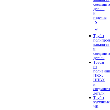
соединит
детали
и
изделия
chevron_right
expand_more
Трубы
полипроп
канализа
и
соединит
детали
Трубы
из
поливини
ПВХ,
НПВХ
и
соединит
детали
Трубы
чугунные
ЧК