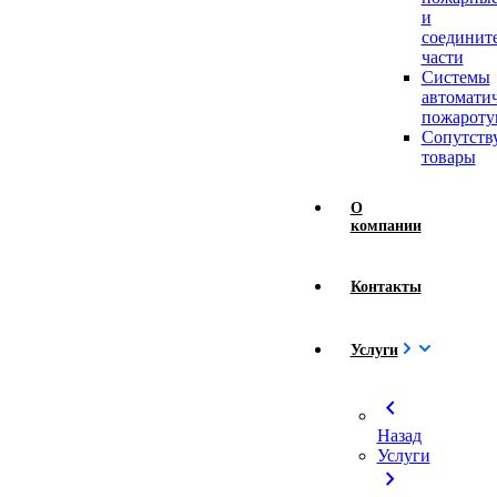
и
соединит
части
Системы
автомати
пожароту
Сопутст
товары
О
компании
Контакты
Услуги
chevron_left
Назад
Услуги
chevron_right