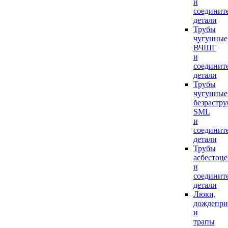
и
соединит
детали
Трубы
чугунные
ВЧШГ
и
соединит
детали
Трубы
чугунные
безрастр
SML
и
соединит
детали
Трубы
асбестоц
и
соединит
детали
Люки,
дождепр
и
трапы