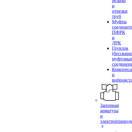
резьбы
и
отрезки
труб
Муфты
соединит
ПФРК
и
ДРК
Грувлок
(бессвар
муфтовы
соединен
Компенса
и
вибровст
Запорная
арматура
и
электропривод