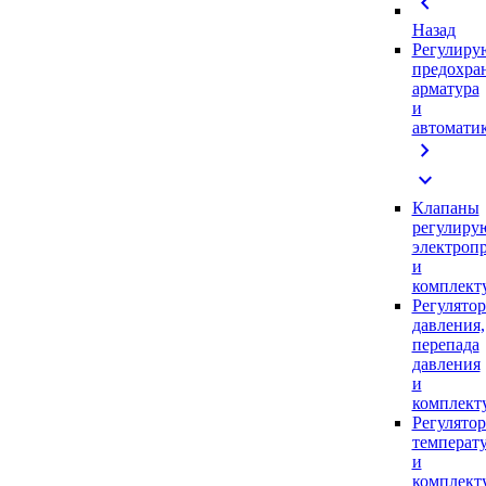
chevron_left
Назад
Регулиру
предохра
арматура
и
автомати
chevron_right
expand_more
Клапаны
регулиру
электроп
и
комплек
Регулято
давления,
перепада
давления
и
комплек
Регулято
температ
и
комплек