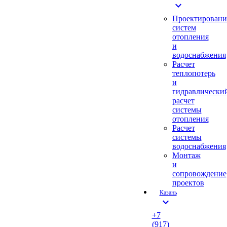
expand_more
Проектировани
систем
отопления
и
водоснабжения
Расчет
теплопотерь
и
гидравлически
расчет
системы
отопления
Расчет
системы
водоснабжения
Монтаж
и
сопровождение
проектов
Казань
expand_more
+7
(917)