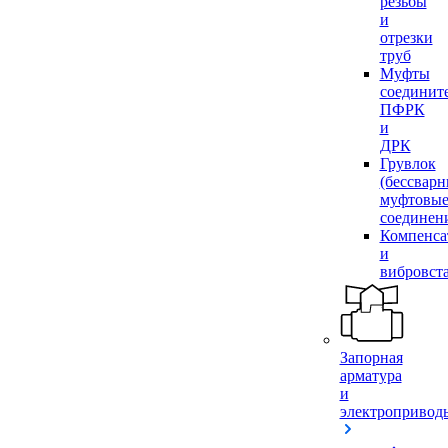
резьбы
и
отрезки
труб
Муфты
соединит
ПФРК
и
ДРК
Грувлок
(бессвар
муфтовы
соединен
Компенса
и
вибровст
Запорная
арматура
и
электропривод