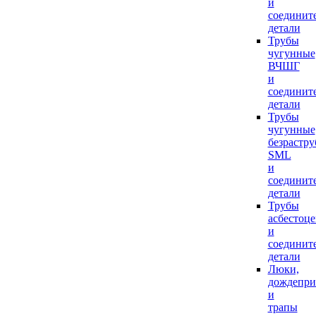
и
соединит
детали
Трубы
чугунные
ВЧШГ
и
соединит
детали
Трубы
чугунные
безрастр
SML
и
соединит
детали
Трубы
асбестоц
и
соединит
детали
Люки,
дождепр
и
трапы