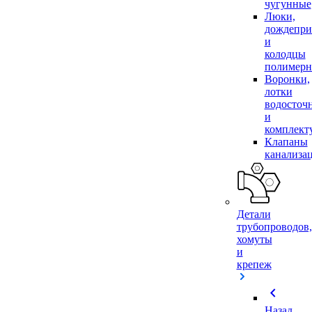
чугунные
Люки,
дождепр
и
колодцы
полимер
Воронки,
лотки
водосточ
и
комплек
Клапаны
канализа
Детали
трубопроводов,
хомуты
и
крепеж
chevron_left
Назад