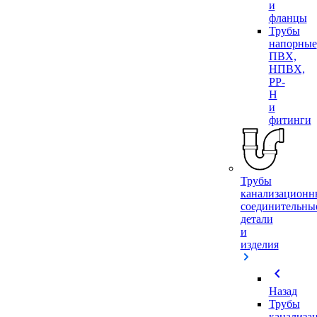
и
фланцы
Трубы
напорные
ПВХ,
НПВХ,
PP-
H
и
фитинги
Трубы
канализационн
соединительны
детали
и
изделия
chevron_left
Назад
Трубы
канализа