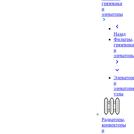
грязевики
и
элеваторы
chevron_left
Назад
Фильтры,
грязевик
и
элеватор
chevron_right
expand_more
Элеватор
и
элеватор
узлы
Радиаторы,
конвекторы
и