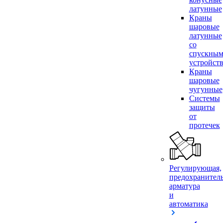
латунные
Краны
шаровые
латунные
со
спускны
устройст
Краны
шаровые
чугунные
Системы
защиты
от
протечек
Регулирующая,
предохранител
арматура
и
автоматика