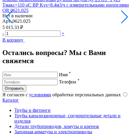
Тмакс=110 оС ВР Kvs=8.4м3/ч с измерительными ниппелями
Т
OR 0621.025
O
Нет в наличии
Н
Арт.
0621.025
А
5 015.33 ₽
5
-
+
-
В корзину
В
Остались вопросы? Мы с Вами
свяжемся
*
Имя
*
Телефон
Отправить
Я согласен с
условиями
обработки персональных данных
Каталог
Трубы и фитинги
Трубы канализационные, соединительные детали и
изделия
Детали трубопроводов, хомуты и крепеж
Запорная арматура и электроприводы