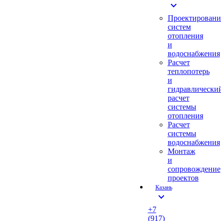
expand_more
Проектировани
систем
отопления
и
водоснабжения
Расчет
теплопотерь
и
гидравлически
расчет
системы
отопления
Расчет
системы
водоснабжения
Монтаж
и
сопровождение
проектов
Казань
expand_more
+7
(917)