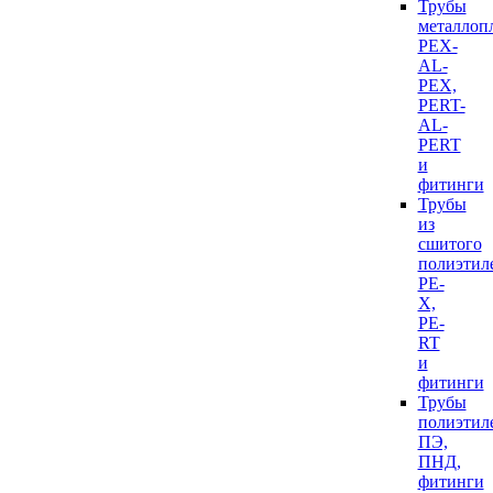
Трубы
металлоп
PEX-
AL-
PEX,
PERT-
AL-
PERT
и
фитинги
Трубы
из
сшитого
полиэтил
PE-
X,
PE-
RT
и
фитинги
Трубы
полиэтил
ПЭ,
ПНД,
фитинги