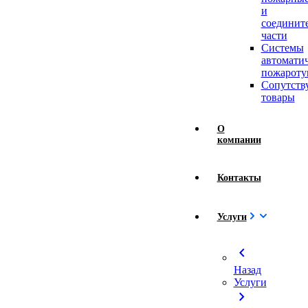
и
соединит
части
Системы
автомати
пожароту
Сопутст
товары
О
компании
Контакты
Услуги
chevron_left
Назад
Услуги
chevron_right