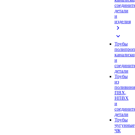
соединит
детали
и
изделия
chevron_right
expand_more
Трубы
полипроп
канализа
и
соединит
детали
Трубы
из
поливини
ПВХ,
НПВХ
и
соединит
детали
Трубы
чугунные
ЧК