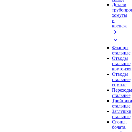
Детали
трубопро
хомуты
и
крепеж
chevron_right
expand_more
Фланцы
стальные
Отводы
стальные
крутоизо
Отводы
стальные
гнутые
Переходы
стальные
Тройник
стальные
Заглушки
стальные
Сгоны,
бочата,