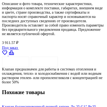
Описание и фото товара, технические характеристики,
информация о комплекте поставки, габаритах, внешнем виде
и цвете, стране производства, а также сертификаты и
паспорта носят справочный характер и основываются на
последних доступных сведениях от производителя.
Производитель оставляет за собой право изменить параметры
без предварительного уведомления продавца. Предложение
не является публичной офертой.
3 911.57 ₽
Под заказ
favorite
leaderboard
ОПИСАНИЕ
ДОСТАВКА
Клапан предназначен для работы в системах отопления и
охлаждения, тепло- и холодоснабжения с водой или водным
раствором этилен- или пропиленгликоля с концентрацией не
более 50%
Похожие товары
Клапан балансировочный ручной латунь Ду 25 G1" Ру25
К