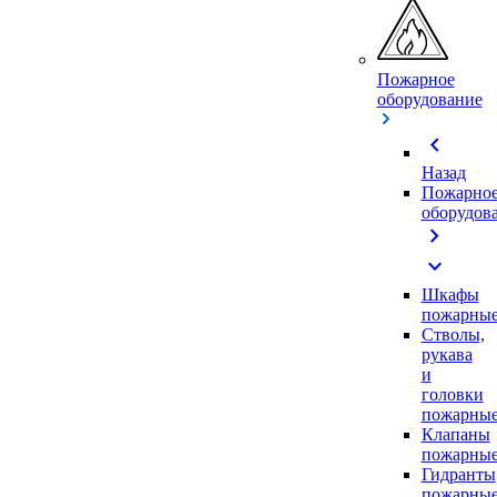
Пожарное
оборудование
chevron_left
Назад
Пожарно
оборудов
chevron_right
expand_more
Шкафы
пожарны
Стволы,
рукава
и
головки
пожарны
Клапаны
пожарны
Гидранты
пожарны