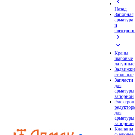
chevron_left
Назад
Запорная
арматура
и
электроп
chevron_right
expand_more
Краны
шаровые
латунные
Задвижки
стальные
Запчасти
для
арматуры
запорной
Электроп
редуктор
для
арматуры
запорной
Клапаны
стальные