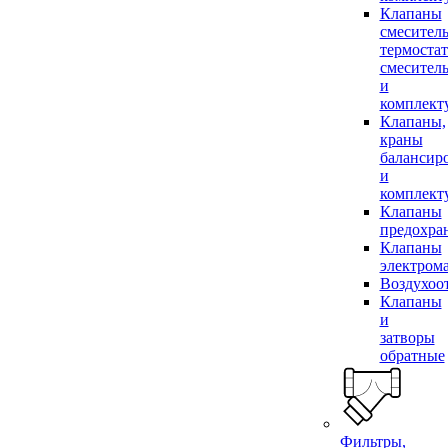
Клапаны
смесител
термоста
смесител
и
комплек
Клапаны,
краны
балансир
и
комплек
Клапаны
предохра
Клапаны
электром
Воздухоо
Клапаны
и
затворы
обратные
Фильтры,