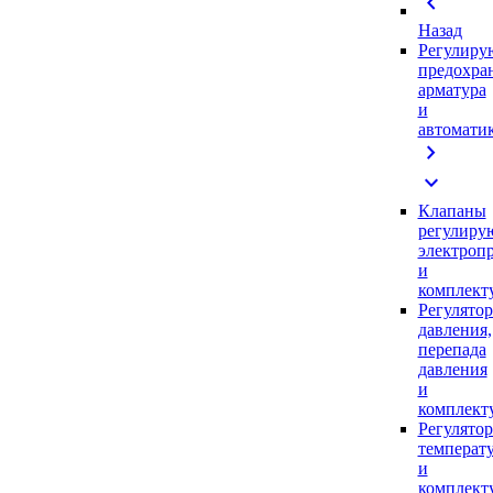
chevron_left
Назад
Регулиру
предохра
арматура
и
автомати
chevron_right
expand_more
Клапаны
регулиру
электроп
и
комплек
Регулято
давления,
перепада
давления
и
комплек
Регулято
температ
и
комплек