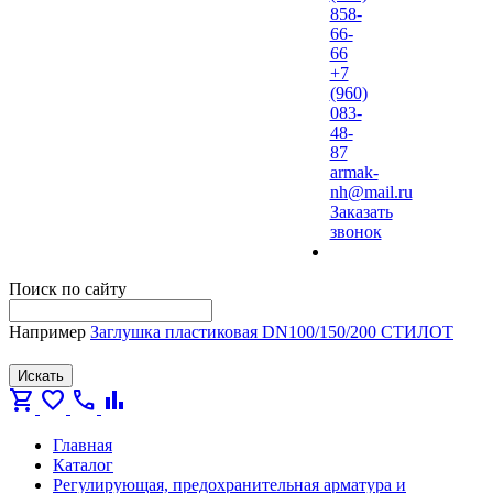
858-
66-
66
+7
(960)
083-
48-
87
armak-
nh@mail.ru
Заказать
звонок
Поиск по сайту
Например
Заглушка пластиковая DN100/150/200 СТИЛОТ
Искать
shopping_cart
favorite
call
bar_chart
Главная
Каталог
Регулирующая, предохранительная арматура и