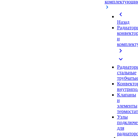
комплектующи
chevron_left
Назад
Радиатор
конвекто
и
комплек
chevron_right
expand_more
Радиатор
стальные
трубчаты
Конвекто
внутрипо
Клапаны
и
элементы
термоста
Узлы
подключе
для
радиатор