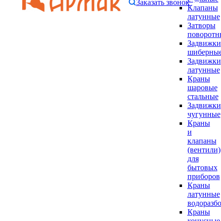
Заказать звонок
Клапаны
латунные
Затворы
поворотн
Задвижки
шиберны
Задвижки
латунные
Краны
шаровые
стальные
Задвижки
чугунные
Краны
и
клапаны
(вентили)
для
бытовых
приборов
Краны
латунные
водоразб
Краны
конусные