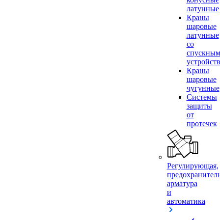
латунные
Краны
шаровые
латунные
со
спускны
устройст
Краны
шаровые
чугунные
Системы
защиты
от
протечек
Регулирующая,
предохранител
арматура
и
автоматика