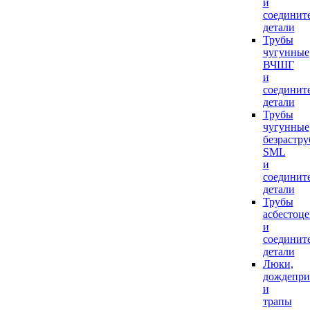
и
соединит
детали
Трубы
чугунные
ВЧШГ
и
соединит
детали
Трубы
чугунные
безрастр
SML
и
соединит
детали
Трубы
асбестоц
и
соединит
детали
Люки,
дождепр
и
трапы