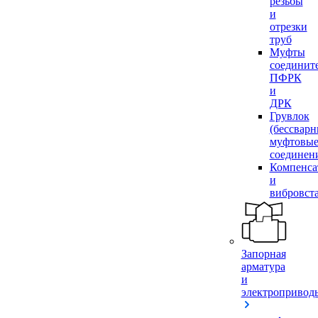
резьбы
и
отрезки
труб
Муфты
соединит
ПФРК
и
ДРК
Грувлок
(бессвар
муфтовы
соединен
Компенса
и
вибровст
Запорная
арматура
и
электропривод