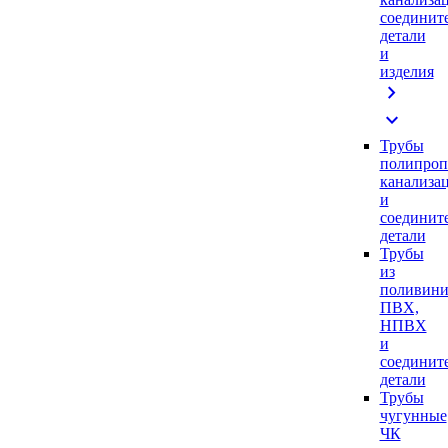
соединит
детали
и
изделия
chevron_right
expand_more
Трубы
полипроп
канализа
и
соединит
детали
Трубы
из
поливини
ПВХ,
НПВХ
и
соединит
детали
Трубы
чугунные
ЧК