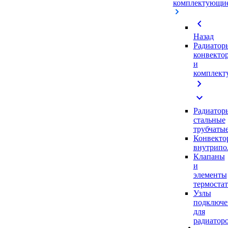
комплектующи
chevron_left
Назад
Радиатор
конвекто
и
комплек
chevron_right
expand_more
Радиатор
стальные
трубчаты
Конвекто
внутрипо
Клапаны
и
элементы
термоста
Узлы
подключе
для
радиатор