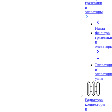
грязевики
и
элеваторы
chevron_left
Назад
Фильтры,
грязевик
и
элеватор
chevron_right
expand_more
Элеватор
и
элеватор
узлы
Радиаторы,
конвекторы
и