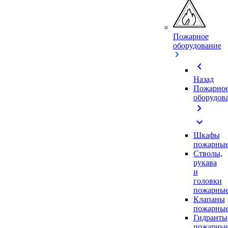
Пожарное
оборудование
chevron_left
Назад
Пожарно
оборудов
chevron_right
expand_more
Шкафы
пожарны
Стволы,
рукава
и
головки
пожарны
Клапаны
пожарны
Гидранты
пожарны