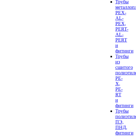
Трубы
металлоп
PEX-
AL-
PEX,
PERT-
AL-
PERT
и
фитинги
Трубы
из
сшитого
полиэтил
PE-
X,
PE-
RT
и
фитинги
Трубы
полиэтил
ПЭ,
ПНД,
фитинги