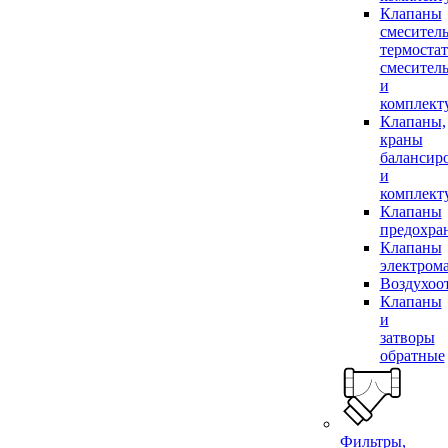
Клапаны
смесител
термоста
смесител
и
комплек
Клапаны,
краны
балансир
и
комплек
Клапаны
предохра
Клапаны
электром
Воздухоо
Клапаны
и
затворы
обратные
Фильтры,