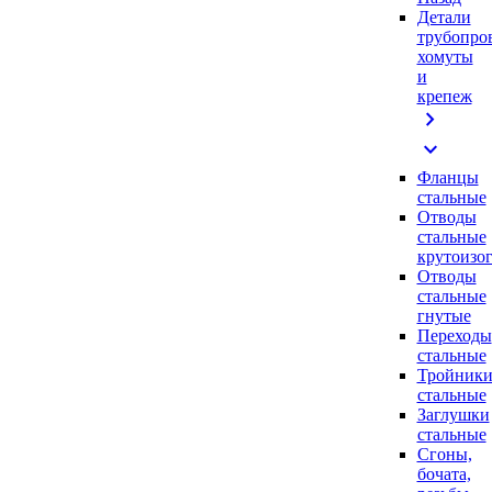
Детали
трубопро
хомуты
и
крепеж
chevron_right
expand_more
Фланцы
стальные
Отводы
стальные
крутоизо
Отводы
стальные
гнутые
Переходы
стальные
Тройник
стальные
Заглушки
стальные
Сгоны,
бочата,