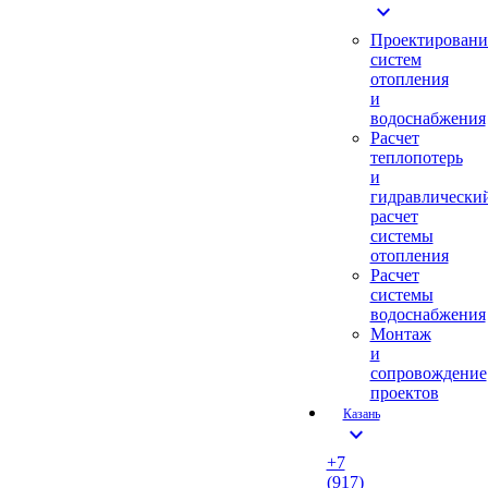
expand_more
Проектировани
систем
отопления
и
водоснабжения
Расчет
теплопотерь
и
гидравлически
расчет
системы
отопления
Расчет
системы
водоснабжения
Монтаж
и
сопровождение
проектов
Казань
expand_more
+7
(917)