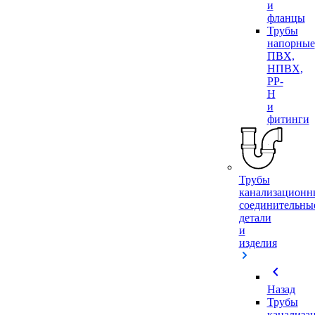
и
фланцы
Трубы
напорные
ПВХ,
НПВХ,
PP-
H
и
фитинги
Трубы
канализационн
соединительны
детали
и
изделия
chevron_left
Назад
Трубы
канализа