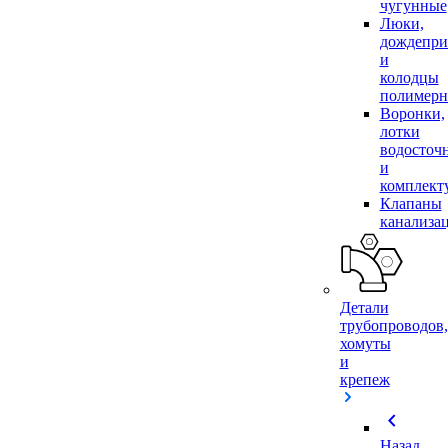
чугунные
Люки,
дождепр
и
колодцы
полимер
Воронки,
лотки
водосточ
и
комплек
Клапаны
канализа
Детали
трубопроводов,
хомуты
и
крепеж
chevron_left
Назад