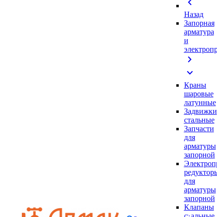
chevron_left
Назад
Запорная
арматура
и
электроп
chevron_right
expand_more
Краны
шаровые
латунные
Задвижки
стальные
Запчасти
для
арматуры
запорной
Электроп
редуктор
для
арматуры
запорной
Клапаны
стальные