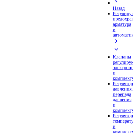
chevron_left
Назад
Регулиру
предохра
арматура
и
автомати
chevron_right
expand_more
Клапаны
регулиру
электроп
и
комплек
Регулято
давления,
перепада
давления
и
комплек
Регулято
температ
и
комплек