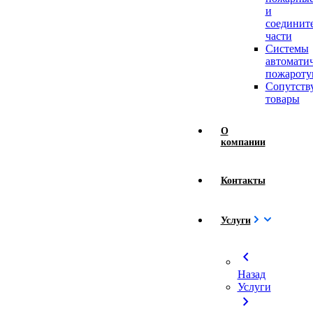
и
соединит
части
Системы
автомати
пожароту
Сопутст
товары
О
компании
Контакты
Услуги
chevron_left
Назад
Услуги
chevron_right