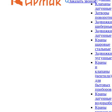
Заказать звонок
Клапаны
латунные
Затворы
поворотн
Задвижки
шиберны
Задвижки
латунные
Краны
шаровые
стальные
Задвижки
чугунные
Краны
и
клапаны
(вентили)
для
бытовых
приборов
Краны
латунные
водоразб
Краны
конусные