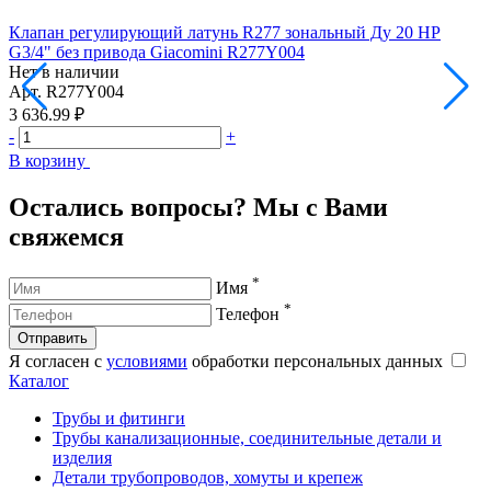
Клапан регулирующий латунь R277 зональный Ду 20 НР
К
G3/4" без привода Giacomini R277Y004
б
Нет в наличии
Н
Арт.
R277Y004
А
3 636.99 ₽
5
-
+
-
В корзину
В
Остались вопросы? Мы с Вами
свяжемся
*
Имя
*
Телефон
Отправить
Я согласен с
условиями
обработки персональных данных
Каталог
Трубы и фитинги
Трубы канализационные, соединительные детали и
изделия
Детали трубопроводов, хомуты и крепеж