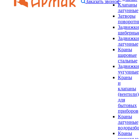
Заказать звонок
Клапаны
латунные
Затворы
поворотн
Задвижки
шиберны
Задвижки
латунные
Краны
шаровые
стальные
Задвижки
чугунные
Краны
и
клапаны
(вентили)
для
бытовых
приборов
Краны
латунные
водоразб
Краны
конусные