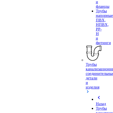
и
фланцы
Трубы
напорные
ПВХ,
НПВХ,
PP-
H
и
фитинги
Трубы
канализационн
соединительны
детали
и
изделия
chevron_left
Назад
Трубы
канализа