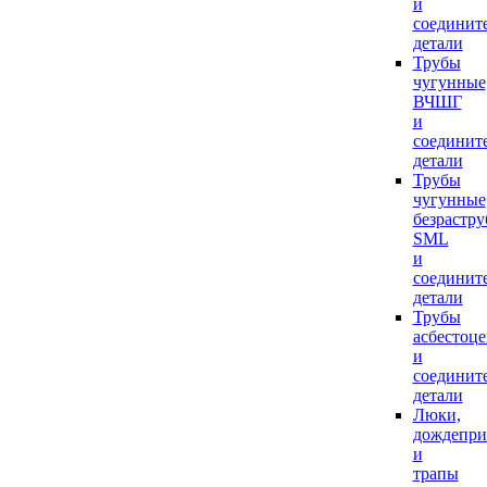
и
соединит
детали
Трубы
чугунные
ВЧШГ
и
соединит
детали
Трубы
чугунные
безрастр
SML
и
соединит
детали
Трубы
асбестоц
и
соединит
детали
Люки,
дождепр
и
трапы