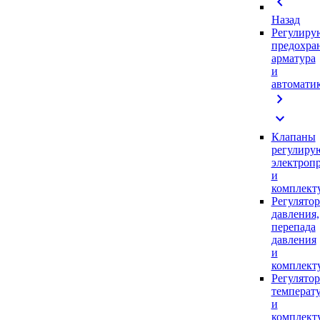
chevron_left
Назад
Регулиру
предохра
арматура
и
автомати
chevron_right
expand_more
Клапаны
регулиру
электроп
и
комплек
Регулято
давления,
перепада
давления
и
комплек
Регулято
температ
и
комплек