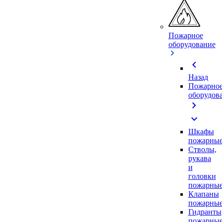
Пожарное
оборудование
chevron_left
Назад
Пожарно
оборудов
chevron_right
expand_more
Шкафы
пожарны
Стволы,
рукава
и
головки
пожарны
Клапаны
пожарны
Гидранты
пожарны