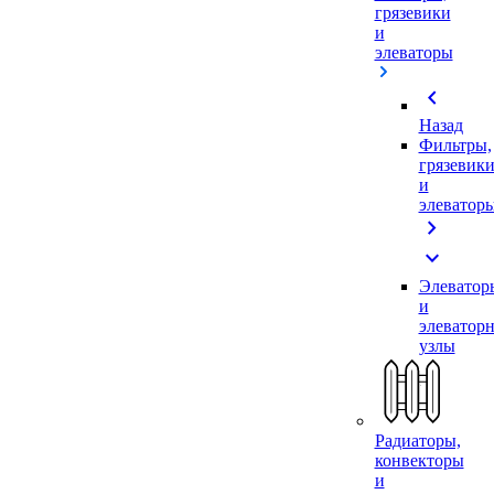
грязевики
и
элеваторы
chevron_left
Назад
Фильтры,
грязевик
и
элеватор
chevron_right
expand_more
Элеватор
и
элеватор
узлы
Радиаторы,
конвекторы
и