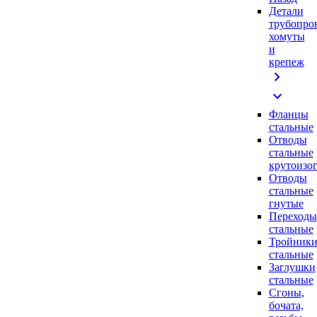
Детали
трубопро
хомуты
и
крепеж
chevron_right
expand_more
Фланцы
стальные
Отводы
стальные
крутоизо
Отводы
стальные
гнутые
Переходы
стальные
Тройник
стальные
Заглушки
стальные
Сгоны,
бочата,