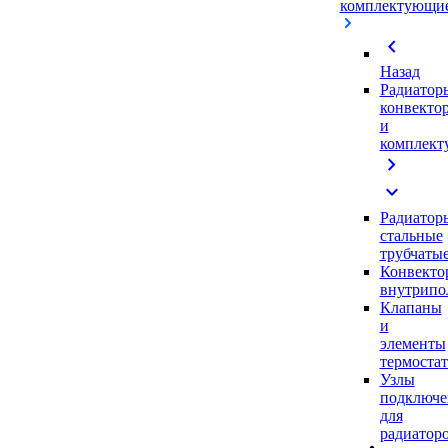
комплектующи
chevron_left
Назад
Радиатор
конвекто
и
комплек
chevron_right
expand_more
Радиатор
стальные
трубчаты
Конвекто
внутрипо
Клапаны
и
элементы
термоста
Узлы
подключе
для
радиатор