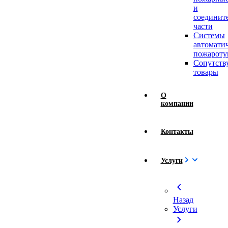
и
соединит
части
Системы
автомати
пожароту
Сопутст
товары
О
компании
Контакты
Услуги
chevron_left
Назад
Услуги
chevron_right