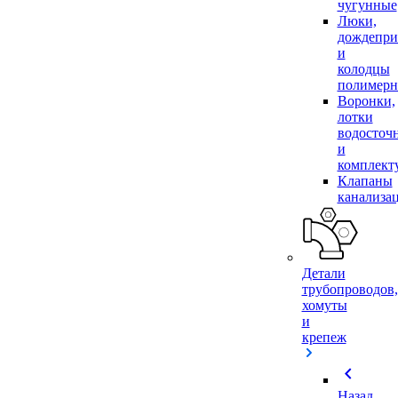
чугунные
Люки,
дождепр
и
колодцы
полимер
Воронки,
лотки
водосточ
и
комплек
Клапаны
канализа
Детали
трубопроводов,
хомуты
и
крепеж
chevron_left
Назад