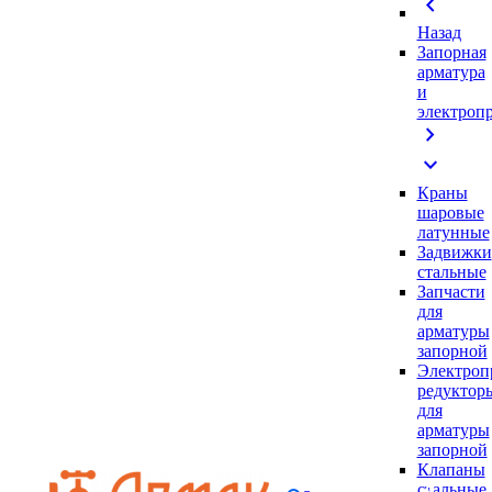
chevron_left
Назад
Запорная
арматура
и
электроп
chevron_right
expand_more
Краны
шаровые
латунные
Задвижки
стальные
Запчасти
для
арматуры
запорной
Электроп
редуктор
для
арматуры
запорной
Клапаны
стальные