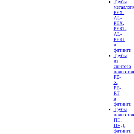
Трубы
металлоп
PEX-
AL-
PEX,
PERT-
AL-
PERT
и
фитинги
Трубы
из
сшитого
полиэтил
PE-
X,
PE-
RT
и
фитинги
Трубы
полиэтил
ПЭ,
ПНД,
фитинги