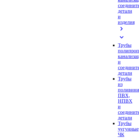
соединит
детали
и
изделия
chevron_right
expand_more
Трубы
полипроп
канализа
и
соединит
детали
Трубы
из
поливини
ПВХ,
НПВХ
и
соединит
детали
Трубы
чугунные
ЧК