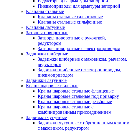
Редукторы для арматуры запорной
Пневмоприводы для арматуры запорной
Клапаны стальные
Клапаны стальные сальниковые
Клапаны стальные сильфонные
Клапаны латунные
Затворы поворотные
Затворы поворотные с рукояткой,
редуктором
Затворы поворотные с электроприводом
Задвижки шиберные
Задвижки шиберные с маховиком, рычагом,
редуктором
Задвижки шиберные с электроприводом,
пневмоприводом
Задвижки латунные
Краны шаровые стальные
Краны шаровые стальные фланцевые
Краны шаровые стальные под приварку
Краны шаровые стальные резьбовые
Краны шаровые стальные с
комбинированным присоединением
Задвижки чугунные
Задвижки чугунные с обрезиненным клином
с маховиком, редуктором