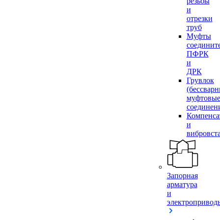
резьбы
и
отрезки
труб
Муфты
соединит
ПФРК
и
ДРК
Грувлок
(бессвар
муфтовы
соединен
Компенса
и
вибровст
Запорная
арматура
и
электропривод