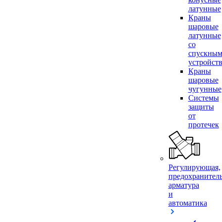
латунные
Краны
шаровые
латунные
со
спускны
устройст
Краны
шаровые
чугунные
Системы
защиты
от
протечек
Регулирующая,
предохранител
арматура
и
автоматика