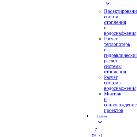
expand_more
Проектировани
систем
отопления
и
водоснабжения
Расчет
теплопотерь
и
гидравлически
расчет
системы
отопления
Расчет
системы
водоснабжения
Монтаж
и
сопровождение
проектов
Казань
expand_more
+7
(917)