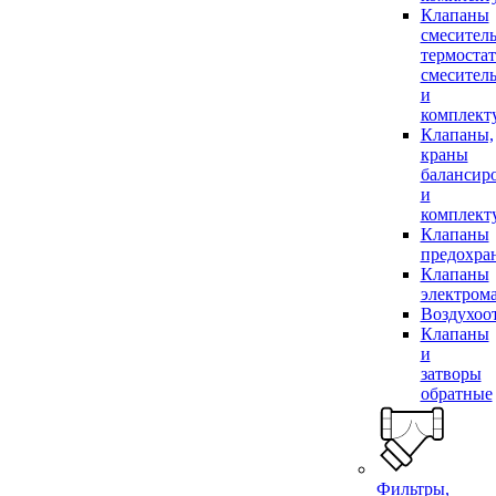
Клапаны
смесител
термоста
смесител
и
комплек
Клапаны,
краны
балансир
и
комплек
Клапаны
предохра
Клапаны
электром
Воздухоо
Клапаны
и
затворы
обратные
Фильтры,