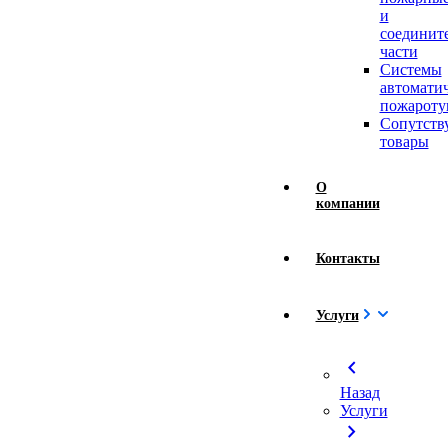
и
соединит
части
Системы
автомати
пожароту
Сопутст
товары
О
компании
Контакты
Услуги
chevron_left
Назад
Услуги
chevron_right