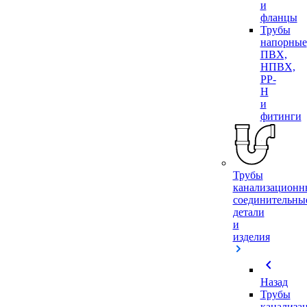
и
фланцы
Трубы
напорные
ПВХ,
НПВХ,
PP-
H
и
фитинги
Трубы
канализационн
соединительны
детали
и
изделия
chevron_left
Назад
Трубы
канализа