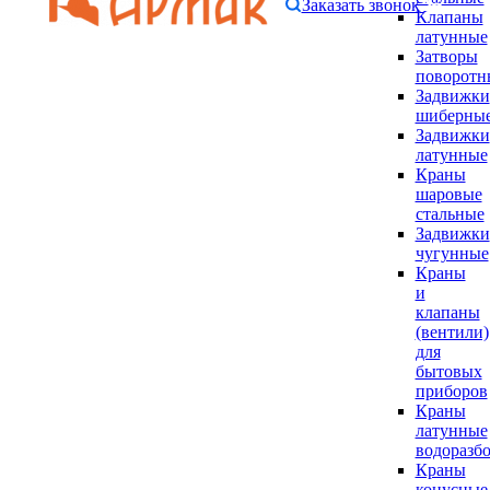
Заказать звонок
Клапаны
латунные
Затворы
поворотн
Задвижки
шиберны
Задвижки
латунные
Краны
шаровые
стальные
Задвижки
чугунные
Краны
и
клапаны
(вентили)
для
бытовых
приборов
Краны
латунные
водоразб
Краны
конусные