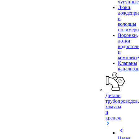
чугунные
Люки,
дождепр
и
колодцы
полимер
Воронки,
лотки
водосточ
и
комплек
Клапаны
канализа
Детали
трубопроводов,
хомуты
и
крепеж
chevron_left
Назад