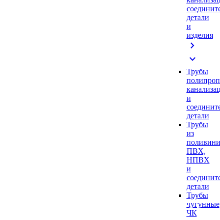
соединит
детали
и
изделия
chevron_right
expand_more
Трубы
полипроп
канализа
и
соединит
детали
Трубы
из
поливини
ПВХ,
НПВХ
и
соединит
детали
Трубы
чугунные
ЧК