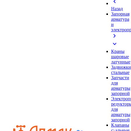
chevron_left
Назад
Запорная
арматура
и
электроп
chevron_right
expand_more
Краны
шаровые
латунные
Задвижки
стальные
Запчасти
для
арматуры
запорной
Электроп
редуктор
для
арматуры
запорной
Клапаны
стальные