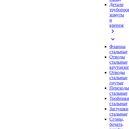
Детали
трубопро
хомуты
и
крепеж
chevron_right
expand_more
Фланцы
стальные
Отводы
стальные
крутоизо
Отводы
стальные
гнутые
Переходы
стальные
Тройник
стальные
Заглушки
стальные
Сгоны,
бочата,