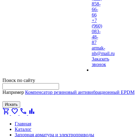
858-
66-
66
+7
(960)
083-
48-
87
armak-
nh@mail.ru
Заказать
звонок
Поиск по сайту
Например
Компенсатор резиновый антивибрационный EPDM
Искать
shopping_cart
favorite
call
bar_chart
Главная
Каталог
Запорная арматура и электроприводы