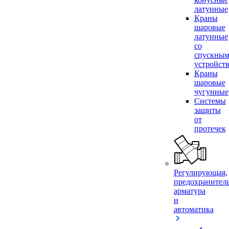
латунные
Краны
шаровые
латунные
со
спускны
устройст
Краны
шаровые
чугунные
Системы
защиты
от
протечек
Регулирующая,
предохранител
арматура
и
автоматика