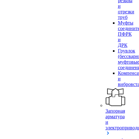
резьбы
и
отрезки
труб
Муфты
соединит
ПФРК
и
ДРК
Грувлок
(бессвар
муфтовы
соединен
Компенса
и
вибровст
Запорная
арматура
и
электропривод