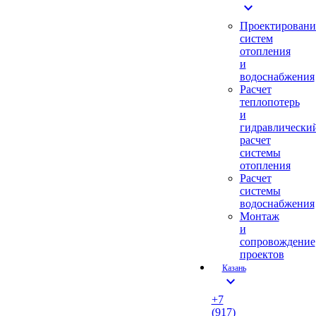
expand_more
Проектировани
систем
отопления
и
водоснабжения
Расчет
теплопотерь
и
гидравлически
расчет
системы
отопления
Расчет
системы
водоснабжения
Монтаж
и
сопровождение
проектов
Казань
expand_more
+7
(917)