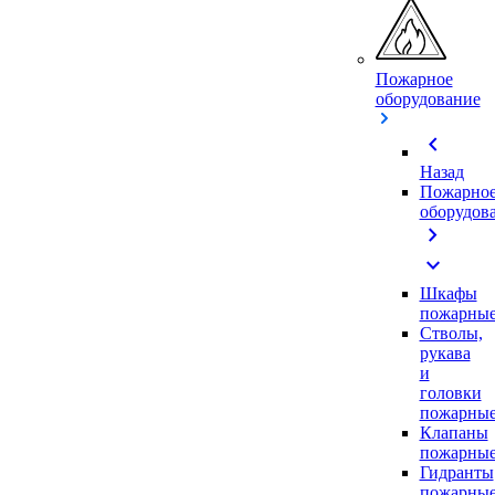
Пожарное
оборудование
chevron_left
Назад
Пожарно
оборудов
chevron_right
expand_more
Шкафы
пожарны
Стволы,
рукава
и
головки
пожарны
Клапаны
пожарны
Гидранты
пожарны