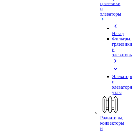
грязевики
и
элеваторы
chevron_left
Назад
Фильтры,
грязевик
и
элеватор
chevron_right
expand_more
Элеватор
и
элеватор
узлы
Радиаторы,
конвекторы
и