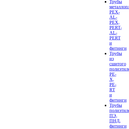
Трубы
металлоп
PEX-
AL-
PEX,
PERT-
AL-
PERT
и
фитинги
Трубы
из
сшитого
полиэтил
PE-
X,
PE-
RT
и
фитинги
Трубы
полиэтил
ПЭ,
ПНД,
фитинги