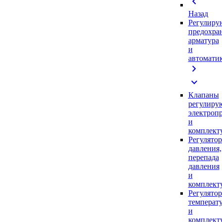
chevron_left
Назад
Регулиру
предохра
арматура
и
автомати
chevron_right
expand_more
Клапаны
регулиру
электроп
и
комплек
Регулято
давления,
перепада
давления
и
комплек
Регулято
температ
и
комплек