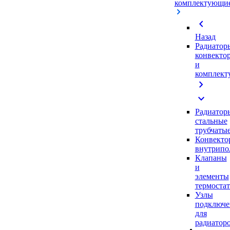
комплектующи
chevron_left
Назад
Радиатор
конвекто
и
комплек
chevron_right
expand_more
Радиатор
стальные
трубчаты
Конвекто
внутрипо
Клапаны
и
элементы
термоста
Узлы
подключе
для
радиатор