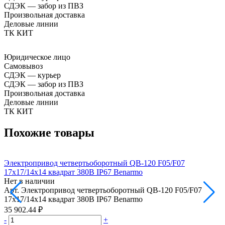
СДЭК — забор из ПВЗ
Произвольная доставка
Деловые линии
ТК КИТ
Юридическое лицо
Самовывоз
СДЭК — курьер
СДЭК — забор из ПВЗ
Произвольная доставка
Деловые линии
ТК КИТ
Похожие товары
Электропривод четвертьоборотный QB-120 F05/F07
Э
17х17/14х14 квадрат 380В IP67 Benarmo
1
Нет в наличии
Н
Арт.
Электропривод четвертьоборотный QB-120 F05/F07
А
17х17/14х14 квадрат 380В IP67 Benarmo
1
35 902.44 ₽
3
-
+
-