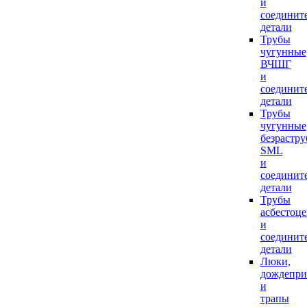
и
соединит
детали
Трубы
чугунные
ВЧШГ
и
соединит
детали
Трубы
чугунные
безрастр
SML
и
соединит
детали
Трубы
асбестоц
и
соединит
детали
Люки,
дождепр
и
трапы