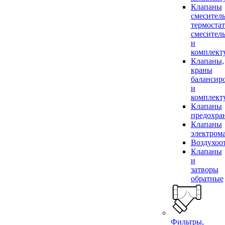
Клапаны
смесител
термоста
смесител
и
комплек
Клапаны,
краны
балансир
и
комплек
Клапаны
предохра
Клапаны
электром
Воздухоо
Клапаны
и
затворы
обратные
Фильтры,