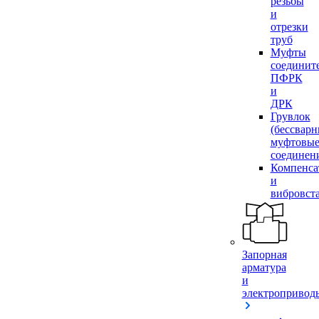
резьбы
и
отрезки
труб
Муфты
соединит
ПФРК
и
ДРК
Грувлок
(бессвар
муфтовы
соединен
Компенса
и
вибровст
Запорная
арматура
и
электропривод