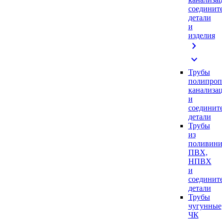
соединит
детали
и
изделия
chevron_right
expand_more
Трубы
полипроп
канализа
и
соединит
детали
Трубы
из
поливини
ПВХ,
НПВХ
и
соединит
детали
Трубы
чугунные
ЧК