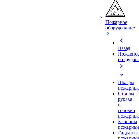
Пожарное
оборудование
chevron_left
Назад
Пожарно
оборудов
chevron_right
expand_more
Шкафы
пожарны
Стволы,
рукава
и
головки
пожарны
Клапаны
пожарны
Гидранты
пожарны