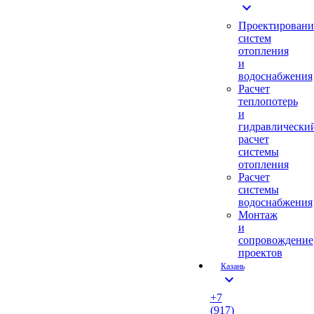
expand_more
Проектировани
систем
отопления
и
водоснабжения
Расчет
теплопотерь
и
гидравлически
расчет
системы
отопления
Расчет
системы
водоснабжения
Монтаж
и
сопровождение
проектов
Казань
expand_more
+7
(917)