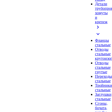
Детали
трубопро
хомуты
и
крепеж
chevron_right
expand_more
Фланцы
стальные
Отводы
стальные
крутоизо
Отводы
стальные
гнутые
Переходы
стальные
Тройник
стальные
Заглушки
стальные
Сгоны,
бочата,