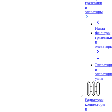
грязевики
и
элеваторы
chevron_left
Назад
Фильтры,
грязевик
и
элеватор
chevron_right
expand_more
Элеватор
и
элеватор
узлы
Радиаторы,
конвекторы
и