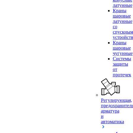
латунные
Краны
шаровые
латунные
со
спускны
устройст
Краны
шаровые
чугунные
Системы
защиты
от
протечек
Регулирующая,
предохранител
арматура
и
автоматика