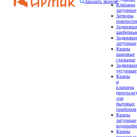
Заказать звонок
Клапаны
латунные
Затворы
поворотн
Задвижки
шиберны
Задвижки
латунные
Краны
шаровые
стальные
Задвижки
чугунные
Краны
и
клапаны
(вентили)
для
бытовых
приборов
Краны
латунные
водоразб
Краны
конусные