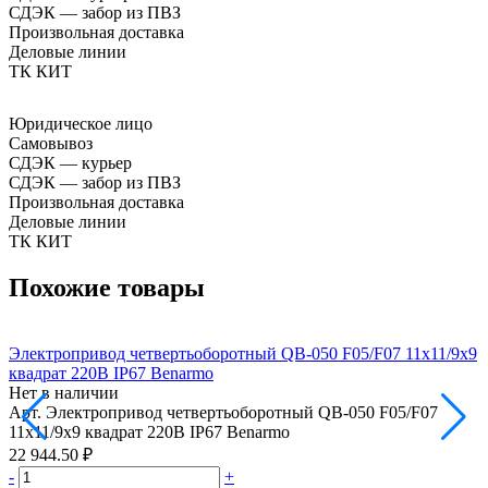
СДЭК — забор из ПВЗ
Произвольная доставка
Деловые линии
ТК КИТ
Юридическое лицо
Самовывоз
СДЭК — курьер
СДЭК — забор из ПВЗ
Произвольная доставка
Деловые линии
ТК КИТ
Похожие товары
Электропривод четвертьоборотный QB-050 F05/F07 11х11/9х9
Э
квадрат 220В IP67 Benarmo
1
Нет в наличии
Н
Арт.
Электропривод четвертьоборотный QB-050 F05/F07
А
11х11/9х9 квадрат 220В IP67 Benarmo
1
22 944.50 ₽
2
-
+
-