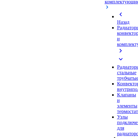
комплектующи
chevron_left
Назад
Радиатор
конвекто
и
комплек
chevron_right
expand_more
Радиатор
стальные
трубчаты
Конвекто
внутрипо
Клапаны
и
элементы
термоста
Узлы
подключе
для
радиатор