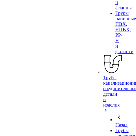
и
фланцы
Трубы
напорные
ПВХ,
НПВХ,
PP-
H
и
фитинги
Трубы
канализационн
соединительны
детали
и
изделия
chevron_left
Назад
Трубы
канализа