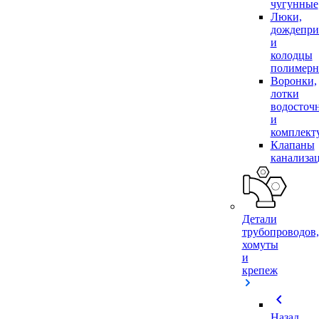
чугунные
Люки,
дождепр
и
колодцы
полимер
Воронки,
лотки
водосточ
и
комплек
Клапаны
канализа
Детали
трубопроводов,
хомуты
и
крепеж
chevron_left
Назад