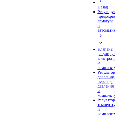
chevron_left
Назад
Регулиру
предохра
арматура
и
автомати
chevron_right
expand_more
Клапаны
регулиру
электроп
и
комплек
Регулято
давления,
перепада
давления
и
комплек
Регулято
температ
и
комплек