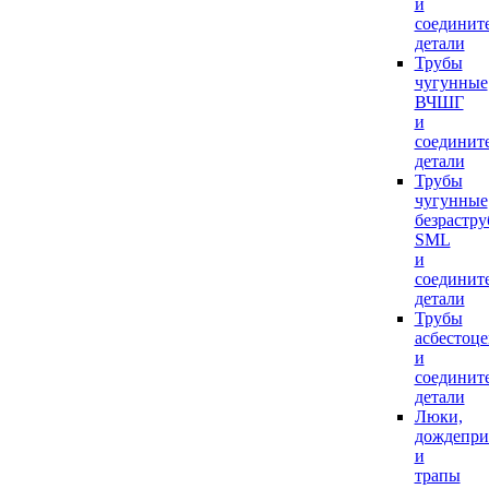
и
соединит
детали
Трубы
чугунные
ВЧШГ
и
соединит
детали
Трубы
чугунные
безрастр
SML
и
соединит
детали
Трубы
асбестоц
и
соединит
детали
Люки,
дождепр
и
трапы