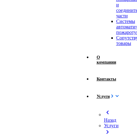
и
соединит
части
Системы
автомати
пожароту
Сопутст
товары
О
компании
Контакты
Услуги
chevron_left
Назад
Услуги
chevron_right