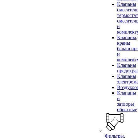
Клапаны
смесител
термоста
смесител
и
комплек
Клапаны,
краны
балансир
и
комплек
Клапаны
предохра
Клапаны
электром
Воздухоо
Клапаны
и
затворы
обратные
Фильтры,