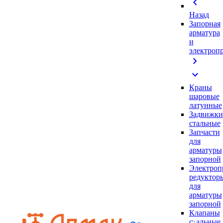
chevron_left
Назад
Запорная
арматура
и
электроп
chevron_right
expand_more
Краны
шаровые
латунные
Задвижки
стальные
Запчасти
для
арматуры
запорной
Электроп
редуктор
для
арматуры
запорной
Клапаны
стальные