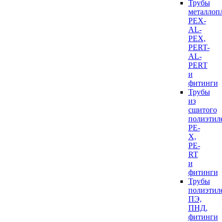
Трубы
металлоп
PEX-
AL-
PEX,
PERT-
AL-
PERT
и
фитинги
Трубы
из
сшитого
полиэтил
PE-
X,
PE-
RT
и
фитинги
Трубы
полиэтил
ПЭ,
ПНД,
фитинги