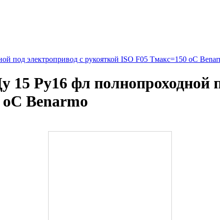
ой под электропривод с рукояткой ISO F05 Тмакс=150 оС Bena
у 15 Ру16 фл полнопроходной п
 оС Benarmo