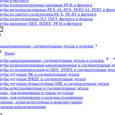
рубы и фитинги
рубы полипропиленовые напорные PP-R и фитинги
рубы металлопластиковые PEX-AL-PEX, PERT-AL-PERT и фити
рубы из сшитого полиэтилена PE-X, PE-RT и фитинги
рубы полиэтиленовые ПЭ, ПНД, фитинги и фланцы
рубы напорные ПВХ, НПВХ, PP-H и фитинги
канализационные, соединительные детали и изделия
on_left
Назад
chevron_right
expand
рубы канализационные, соединительные детали и изделия
рубы полипропиленовые канализационные и соединительные де
рубы из поливинилхлорида ПВХ, НПВХ и соединительные дета
рубы чугунные ЧК и соединительные детали
рубы чугунные ВЧШГ и соединительные детали
рубы чугунные безраструбные SML и соединительные детали
рубы асбестоцементные и соединительные детали
юки, дождеприемники и трапы чугунные
юки, дождеприемники и колодцы полимерные
оронки, лотки водосточные и комплектующие
лапаны канализационные