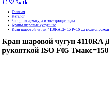
shopping_cart
favorite
call
bar_chart
Главная
Каталог
Запорная арматура и электроприводы
Краны шаровые чугунные
Кран шаровой чугун 4110RA Ду 15 Ру16 фл полнопроходн
Кран шаровой чугун 4110RA Д
рукояткой ISO F05 Тмакс=150