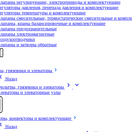
лапаны регулирующие, электроприводы и комплектующие
егуляторы давления, перепада давления и комплектующие
егуляторы температуры и комплектующие
лапаны смесительные, термостатические смесительные и комп
лапаны, краны балансировочные и комплектующие
лапаны предохранительные
лапаны электромагнитные
оздухоотводчики
лапаны и затворы обратные
ы, грязевики и элеваторы
on_left
Назад
chevron_right
expand_more
ильтры, грязевики и элеваторы
леваторы и элеваторные узлы
оры, конвекторы и комплектующие
on_left
Назад