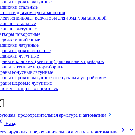
раны шаровые латунные
адвижки стальные
апчасти для арматуры запорной
лектроприводы, редукторы для арматуры запорной
лапаны стальные
лапаны латунные
атворы поворотные
адвижки шиберные
адвижки латунные
раны шаровые стальные
адвижки чугунные
раны и клапаны (вентили) для бытовых приборов
раны латунные водоразборные
раны конусные латунные
раны шаровые латунные со спускным устройством
раны шаровые чугунные
истемы защиты от протечек
рующая, предохранительная арматура и автоматика
on_left
Назад
chevron_right
expand_mor
егулирующая, предохранительная арматура и автоматика