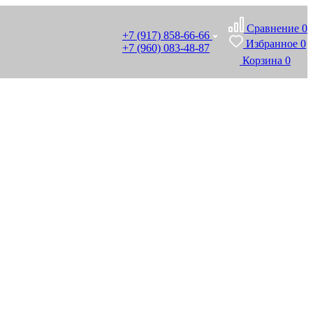
Сравнение
0
+7 (917) 858-66-66
Избранное
0
+7 (960) 083-48-87
Корзина
0