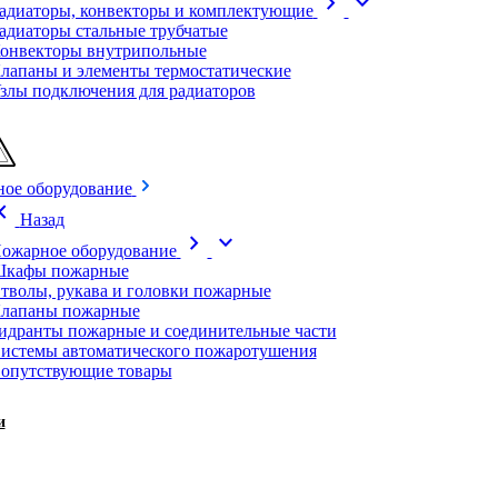
chevron_right
expand_more
адиаторы, конвекторы и комплектующие
адиаторы стальные трубчатые
онвекторы внутрипольные
лапаны и элементы термостатические
злы подключения для радиаторов
ое оборудование
on_left
Назад
chevron_right
expand_more
ожарное оборудование
кафы пожарные
тволы, рукава и головки пожарные
лапаны пожарные
идранты пожарные и соединительные части
истемы автоматического пожаротушения
опутствующие товары
и