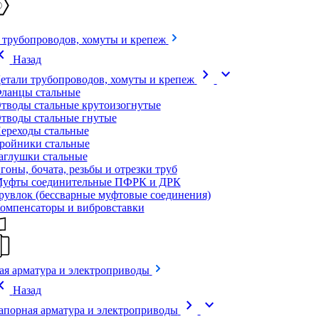
 трубопроводов, хомуты и крепеж
on_left
Назад
chevron_right
expand_more
етали трубопроводов, хомуты и крепеж
ланцы стальные
тводы стальные крутоизогнутые
тводы стальные гнутые
ереходы стальные
ройники стальные
аглушки стальные
гоны, бочата, резьбы и отрезки труб
уфты соединительные ПФРК и ДРК
рувлок (бессварные муфтовые соединения)
омпенсаторы и вибровставки
ая арматура и электроприводы
on_left
Назад
chevron_right
expand_more
апорная арматура и электроприводы