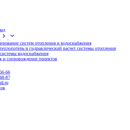
зад
chevron_right
expand_more
ирование систем отопления и водоснабжения
 теплопотерь и гидравлический расчет системы отопления
 системы водоснабжения
 и сопровождение проектов
66-66
48-87
l.ru
нок