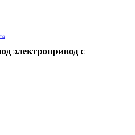
rmo
од электропривод с