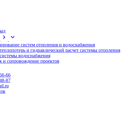
зад
chevron_right
expand_more
ирование систем отопления и водоснабжения
 теплопотерь и гидравлический расчет системы отопления
 системы водоснабжения
 и сопровождение проектов
66-66
48-87
l.ru
нок