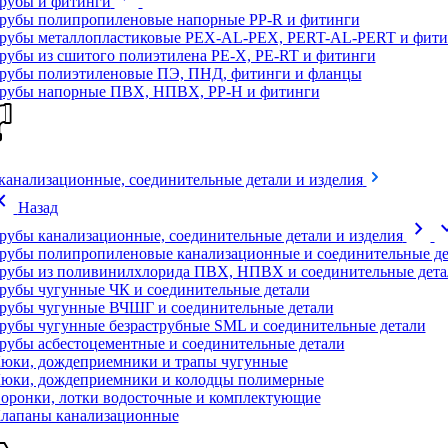
рубы и фитинги
рубы полипропиленовые напорные PP-R и фитинги
рубы металлопластиковые PEX-AL-PEX, PERT-AL-PERT и фити
рубы из сшитого полиэтилена PE-X, PE-RT и фитинги
рубы полиэтиленовые ПЭ, ПНД, фитинги и фланцы
рубы напорные ПВХ, НПВХ, PP-H и фитинги
канализационные, соединительные детали и изделия
on_left
Назад
chevron_right
expand
рубы канализационные, соединительные детали и изделия
рубы полипропиленовые канализационные и соединительные де
рубы из поливинилхлорида ПВХ, НПВХ и соединительные дета
рубы чугунные ЧК и соединительные детали
рубы чугунные ВЧШГ и соединительные детали
рубы чугунные безраструбные SML и соединительные детали
рубы асбестоцементные и соединительные детали
юки, дождеприемники и трапы чугунные
юки, дождеприемники и колодцы полимерные
оронки, лотки водосточные и комплектующие
лапаны канализационные