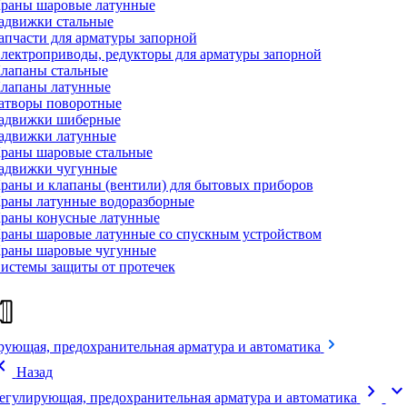
раны шаровые латунные
адвижки стальные
апчасти для арматуры запорной
лектроприводы, редукторы для арматуры запорной
лапаны стальные
лапаны латунные
атворы поворотные
адвижки шиберные
адвижки латунные
раны шаровые стальные
адвижки чугунные
раны и клапаны (вентили) для бытовых приборов
раны латунные водоразборные
раны конусные латунные
раны шаровые латунные со спускным устройством
раны шаровые чугунные
истемы защиты от протечек
рующая, предохранительная арматура и автоматика
on_left
Назад
chevron_right
expand_mor
егулирующая, предохранительная арматура и автоматика