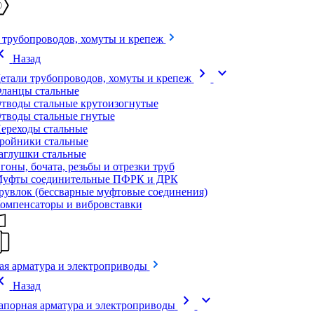
 трубопроводов, хомуты и крепеж
on_left
Назад
chevron_right
expand_more
етали трубопроводов, хомуты и крепеж
ланцы стальные
тводы стальные крутоизогнутые
тводы стальные гнутые
ереходы стальные
ройники стальные
аглушки стальные
гоны, бочата, резьбы и отрезки труб
уфты соединительные ПФРК и ДРК
рувлок (бессварные муфтовые соединения)
омпенсаторы и вибровставки
ая арматура и электроприводы
on_left
Назад
chevron_right
expand_more
апорная арматура и электроприводы