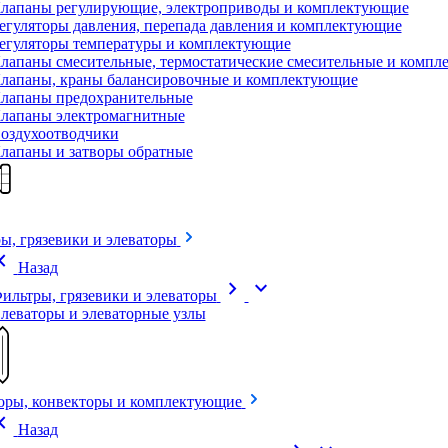
лапаны регулирующие, электроприводы и комплектующие
егуляторы давления, перепада давления и комплектующие
егуляторы температуры и комплектующие
лапаны смесительные, термостатические смесительные и комп
лапаны, краны балансировочные и комплектующие
лапаны предохранительные
лапаны электромагнитные
оздухоотводчики
лапаны и затворы обратные
ы, грязевики и элеваторы
on_left
Назад
chevron_right
expand_more
ильтры, грязевики и элеваторы
леваторы и элеваторные узлы
оры, конвекторы и комплектующие
on_left
Назад