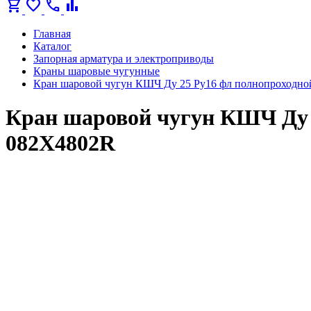
shopping_cart
favorite
call
bar_chart
Главная
Каталог
Запорная арматура и электроприводы
Краны шаровые чугунные
Кран шаровой чугун КШЧ Ду 25 Ру16 фл полнопроходно
Кран шаровой чугун КШЧ Ду 
082X4802R