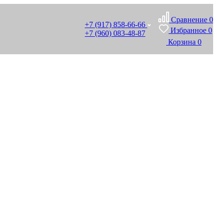
Сравнение
0
+7 (917) 858-66-66
Избранное
0
+7 (960) 083-48-87
Корзина
0