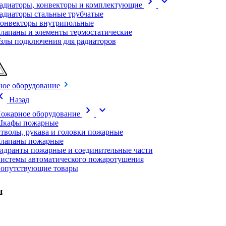
chevron_right
expand_more
адиаторы, конвекторы и комплектующие
адиаторы стальные трубчатые
онвекторы внутрипольные
лапаны и элементы термостатические
злы подключения для радиаторов
ое оборудование
on_left
Назад
chevron_right
expand_more
ожарное оборудование
кафы пожарные
тволы, рукава и головки пожарные
лапаны пожарные
идранты пожарные и соединительные части
истемы автоматического пожаротушения
опутствующие товары
и