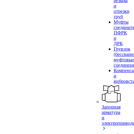
резьбы
и
отрезки
труб
Муфты
соединит
ПФРК
и
ДРК
Грувлок
(бессвар
муфтовы
соединен
Компенса
и
вибровст
Запорная
арматура
и
электропривод