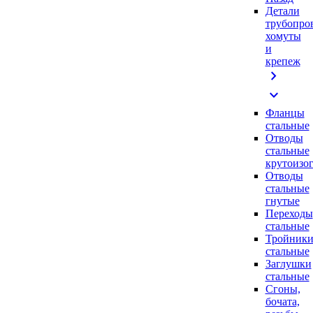
Детали
трубопро
хомуты
и
крепеж
chevron_right
expand_more
Фланцы
стальные
Отводы
стальные
крутоизо
Отводы
стальные
гнутые
Переходы
стальные
Тройник
стальные
Заглушки
стальные
Сгоны,
бочата,