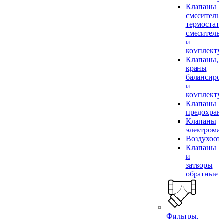
Клапаны
смесител
термоста
смесител
и
комплек
Клапаны,
краны
балансир
и
комплек
Клапаны
предохра
Клапаны
электром
Воздухоо
Клапаны
и
затворы
обратные
Фильтры,