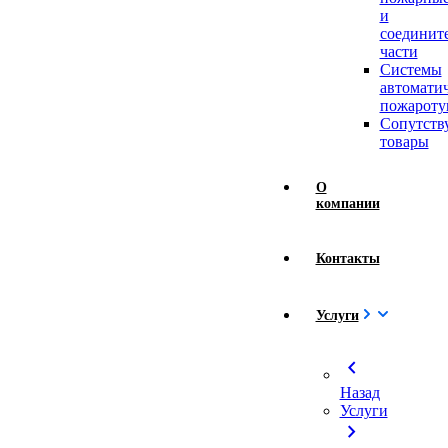
и
соединит
части
Системы
автомати
пожароту
Сопутст
товары
О
компании
Контакты
Услуги
chevron_left
Назад
Услуги
chevron_right