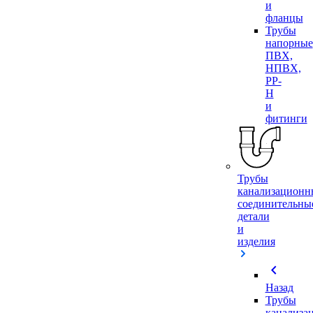
и
фланцы
Трубы
напорные
ПВХ,
НПВХ,
PP-
H
и
фитинги
Трубы
канализационн
соединительны
детали
и
изделия
chevron_left
Назад
Трубы
канализа