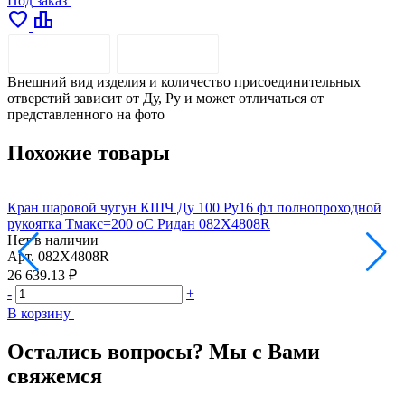
Под заказ
favorite
leaderboard
ОПИСАНИЕ
ДОСТАВКА
Внешний вид изделия и количество присоединительных
отверстий зависит от Ду, Pу и может отличаться от
представленного на фото
Похожие товары
Кран шаровой чугун КШЧ Ду 100 Ру16 фл полнопроходной
К
рукоятка Тмакс=200 оС Ридан 082X4808R
р
Нет в наличии
Н
Арт.
082X4808R
А
26 639.13 ₽
4
-
+
-
В корзину
В
Остались вопросы? Мы с Вами
свяжемся