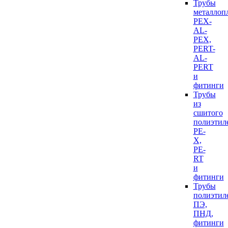
Трубы
металлоп
PEX-
AL-
PEX,
PERT-
AL-
PERT
и
фитинги
Трубы
из
сшитого
полиэтил
PE-
X,
PE-
RT
и
фитинги
Трубы
полиэтил
ПЭ,
ПНД,
фитинги