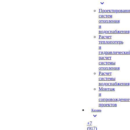
expand_more
Проектировани
систем
отопления
и
водоснабжения
Расчет
теплопотерь
и
гидравлически
расчет
системы
отопления
Расчет
системы
водоснабжения
Монтаж
и
сопровождение
проектов
Казань
expand_more
+7
(917)