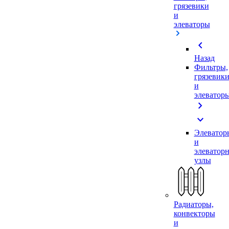
грязевики
и
элеваторы
chevron_left
Назад
Фильтры,
грязевик
и
элеватор
chevron_right
expand_more
Элеватор
и
элеватор
узлы
Радиаторы,
конвекторы
и