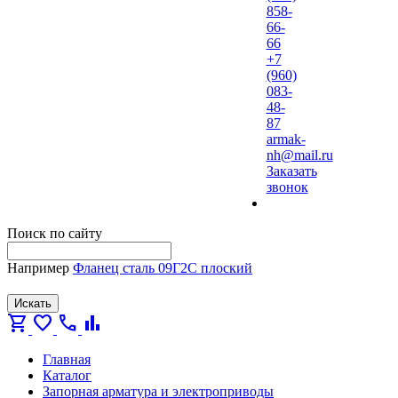
858-
66-
66
+7
(960)
083-
48-
87
armak-
nh@mail.ru
Заказать
звонок
Поиск по сайту
Например
Фланец сталь 09Г2С плоский
Искать
shopping_cart
favorite
call
bar_chart
Главная
Каталог
Запорная арматура и электроприводы