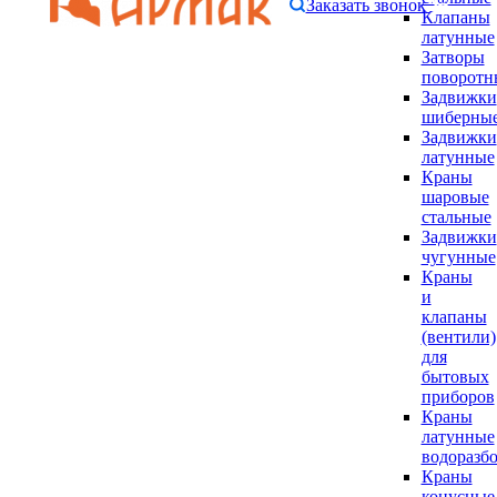
Заказать звонок
Клапаны
латунные
Затворы
поворотн
Задвижки
шиберны
Задвижки
латунные
Краны
шаровые
стальные
Задвижки
чугунные
Краны
и
клапаны
(вентили)
для
бытовых
приборов
Краны
латунные
водоразб
Краны
конусные