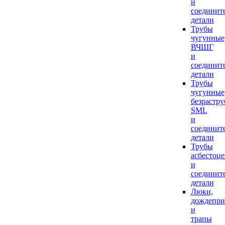
и
соединит
детали
Трубы
чугунные
ВЧШГ
и
соединит
детали
Трубы
чугунные
безрастр
SML
и
соединит
детали
Трубы
асбестоц
и
соединит
детали
Люки,
дождепр
и
трапы