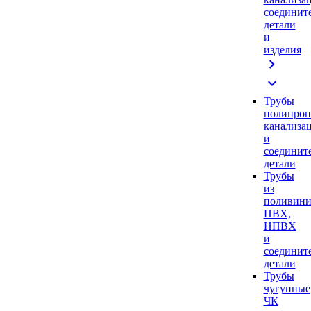
соединит
детали
и
изделия
chevron_right
expand_more
Трубы
полипроп
канализа
и
соединит
детали
Трубы
из
поливини
ПВХ,
НПВХ
и
соединит
детали
Трубы
чугунные
ЧК