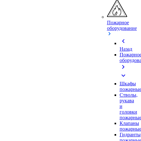
Пожарное
оборудование
chevron_left
Назад
Пожарно
оборудов
chevron_right
expand_more
Шкафы
пожарны
Стволы,
рукава
и
головки
пожарны
Клапаны
пожарны
Гидранты
пожарны