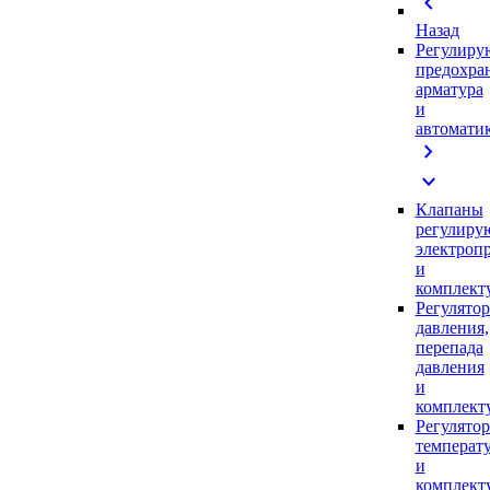
chevron_left
Назад
Регулиру
предохра
арматура
и
автомати
chevron_right
expand_more
Клапаны
регулиру
электроп
и
комплек
Регулято
давления,
перепада
давления
и
комплек
Регулято
температ
и
комплек