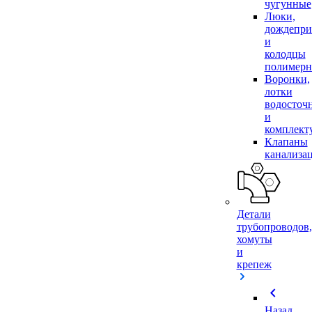
чугунные
Люки,
дождепр
и
колодцы
полимер
Воронки,
лотки
водосточ
и
комплек
Клапаны
канализа
Детали
трубопроводов,
хомуты
и
крепеж
chevron_left
Назад