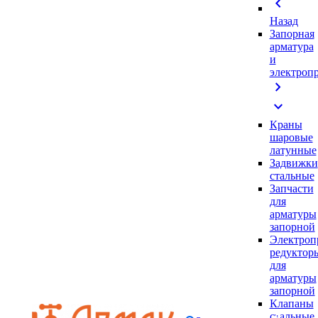
chevron_left
Назад
Запорная
арматура
и
электроп
chevron_right
expand_more
Краны
шаровые
латунные
Задвижки
стальные
Запчасти
для
арматуры
запорной
Электроп
редуктор
для
арматуры
запорной
Клапаны
стальные