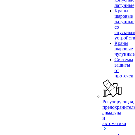
латунные
Краны
шаровые
латунные
со
спускны
устройст
Краны
шаровые
чугунные
Системы
защиты
от
протечек
Регулирующая,
предохранител
арматура
и
автоматика