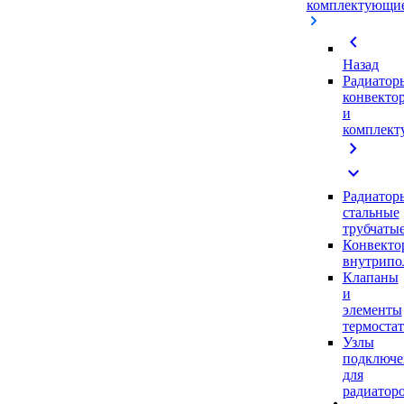
комплектующи
chevron_left
Назад
Радиатор
конвекто
и
комплек
chevron_right
expand_more
Радиатор
стальные
трубчаты
Конвекто
внутрипо
Клапаны
и
элементы
термоста
Узлы
подключе
для
радиатор