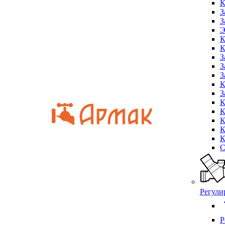
К
З
З
Э
К
К
З
З
З
К
З
К
К
К
К
К
С
Регули
chevr
Р