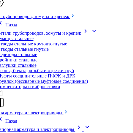
 трубопроводов, хомуты и крепеж
on_left
Назад
chevron_right
expand_more
етали трубопроводов, хомуты и крепеж
ланцы стальные
тводы стальные крутоизогнутые
тводы стальные гнутые
ереходы стальные
ройники стальные
аглушки стальные
гоны, бочата, резьбы и отрезки труб
уфты соединительные ПФРК и ДРК
рувлок (бессварные муфтовые соединения)
омпенсаторы и вибровставки
ая арматура и электроприводы
on_left
Назад
chevron_right
expand_more
апорная арматура и электроприводы