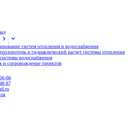
зад
chevron_right
expand_more
ирование систем отопления и водоснабжения
 теплопотерь и гидравлический расчет системы отопления
 системы водоснабжения
 и сопровождение проектов
66-66
48-87
l.ru
нок