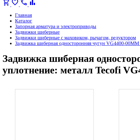
shopping_cart
favorite
call
bar_chart
Главная
Каталог
Запорная арматура и электроприводы
Задвижки шиберные
Задвижки шиберные с маховиком, рычагом, редуктором
Задвижка шиберная односторонняя чугун VG4400-00MM 
Задвижка шиберная одностор
уплотнение: металл Tecofi V