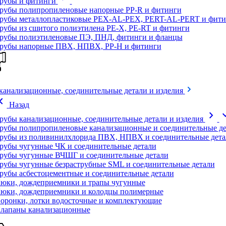
рубы и фитинги
рубы полипропиленовые напорные PP-R и фитинги
рубы металлопластиковые PEX-AL-PEX, PERT-AL-PERT и фити
рубы из сшитого полиэтилена PE-X, PE-RT и фитинги
рубы полиэтиленовые ПЭ, ПНД, фитинги и фланцы
рубы напорные ПВХ, НПВХ, PP-H и фитинги
канализационные, соединительные детали и изделия
on_left
Назад
chevron_right
expand
рубы канализационные, соединительные детали и изделия
рубы полипропиленовые канализационные и соединительные де
рубы из поливинилхлорида ПВХ, НПВХ и соединительные дета
рубы чугунные ЧК и соединительные детали
рубы чугунные ВЧШГ и соединительные детали
рубы чугунные безраструбные SML и соединительные детали
рубы асбестоцементные и соединительные детали
юки, дождеприемники и трапы чугунные
юки, дождеприемники и колодцы полимерные
оронки, лотки водосточные и комплектующие
лапаны канализационные