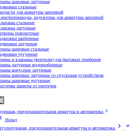
раны шаровые латунные
адвижки стальные
апчасти для арматуры запорной
лектроприводы, редукторы для арматуры запорной
лапаны стальные
лапаны латунные
атворы поворотные
адвижки шиберные
адвижки латунные
раны шаровые стальные
адвижки чугунные
раны и клапаны (вентили) для бытовых приборов
раны латунные водоразборные
раны конусные латунные
раны шаровые латунные со спускным устройством
раны шаровые чугунные
истемы защиты от протечек
рующая, предохранительная арматура и автоматика
on_left
Назад
chevron_right
expand_mor
егулирующая, предохранительная арматура и автоматика