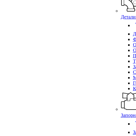
Детали
chevr
Д
Ф
О
О
П
Т
З
С
М
Г
К
Запорн
chevr
З