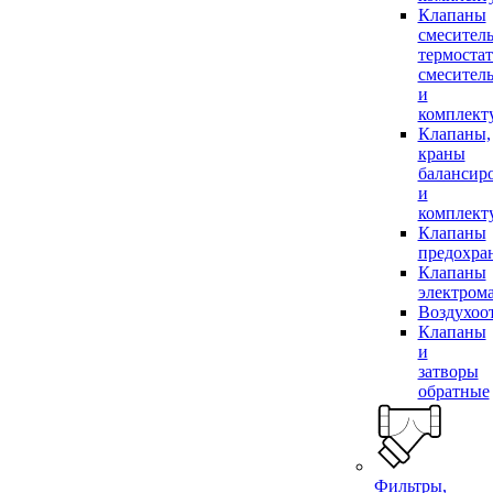
Клапаны
смесител
термоста
смесител
и
комплек
Клапаны,
краны
балансир
и
комплек
Клапаны
предохра
Клапаны
электром
Воздухоо
Клапаны
и
затворы
обратные
Фильтры,