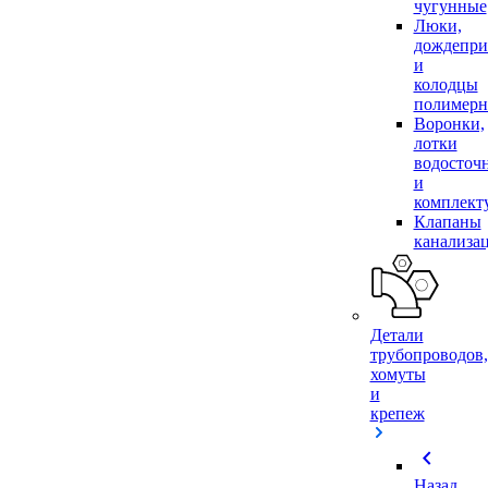
чугунные
Люки,
дождепр
и
колодцы
полимер
Воронки,
лотки
водосточ
и
комплек
Клапаны
канализа
Детали
трубопроводов,
хомуты
и
крепеж
chevron_left
Назад