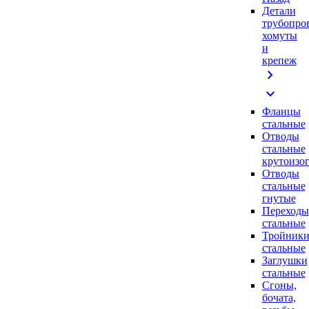
Детали
трубопро
хомуты
и
крепеж
chevron_right
expand_more
Фланцы
стальные
Отводы
стальные
крутоизо
Отводы
стальные
гнутые
Переходы
стальные
Тройник
стальные
Заглушки
стальные
Сгоны,
бочата,