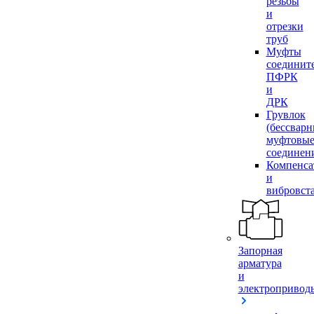
резьбы
и
отрезки
труб
Муфты
соединит
ПФРК
и
ДРК
Грувлок
(бессвар
муфтовы
соединен
Компенса
и
вибровст
Запорная
арматура
и
электропривод