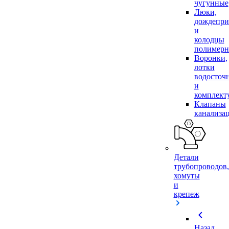
чугунные
Люки,
дождепр
и
колодцы
полимер
Воронки,
лотки
водосточ
и
комплек
Клапаны
канализа
Детали
трубопроводов,
хомуты
и
крепеж
chevron_left
Назад