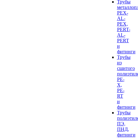
Трубы
металлоп
PEX-
AL-
PEX,
PERT-
AL-
PERT
и
фитинги
Трубы
из
сшитого
полиэтил
PE-
X,
PE-
RT
и
фитинги
Трубы
полиэтил
ПЭ,
ПНД,
фитинги