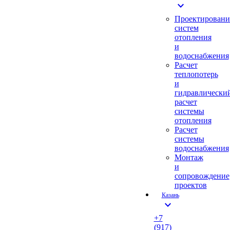
expand_more
Проектировани
систем
отопления
и
водоснабжения
Расчет
теплопотерь
и
гидравлически
расчет
системы
отопления
Расчет
системы
водоснабжения
Монтаж
и
сопровождение
проектов
Казань
expand_more
+7
(917)