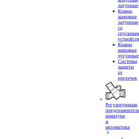
латунные
Краны
шаровые
латунные
со
спускны
устройст
Краны
шаровые
чугунные
Системы
защиты
от
протечек
Регулирующая,
предохранител
арматура
и
автоматика