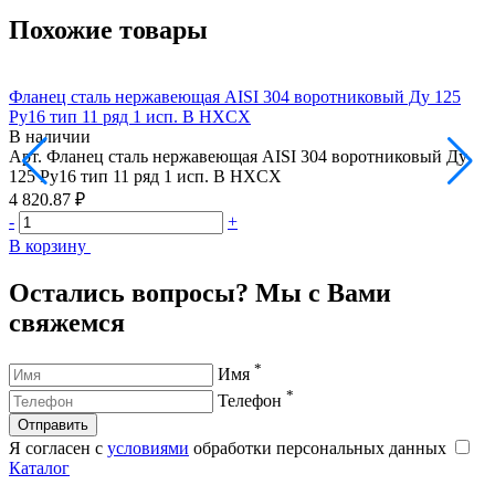
Похожие товары
Фланец сталь нержавеющая AISI 304 воротниковый Ду 125
Ф
Ру16 тип 11 ряд 1 исп. B HXCX
Р
В наличии
Арт.
Фланец сталь нержавеющая AISI 304 воротниковый Ду
А
125 Ру16 тип 11 ряд 1 исп. B HXCX
1
4 820.87 ₽
7
-
+
-
В корзину
В
Остались вопросы? Мы с Вами
свяжемся
*
Имя
*
Телефон
Отправить
Я согласен с
условиями
обработки персональных данных
Каталог