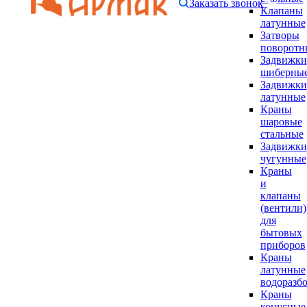
Заказать звонок
Клапаны
латунные
Затворы
поворотн
Задвижки
шиберны
Задвижки
латунные
Краны
шаровые
стальные
Задвижки
чугунные
Краны
и
клапаны
(вентили)
для
бытовых
приборов
Краны
латунные
водоразб
Краны
конусные