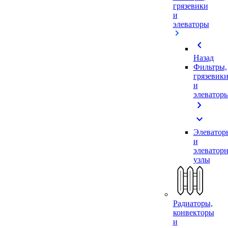
грязевики
и
элеваторы
chevron_left
Назад
Фильтры,
грязевик
и
элеватор
chevron_right
expand_more
Элеватор
и
элеватор
узлы
Радиаторы,
конвекторы
и