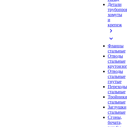
Детали
трубопро
хомуты
и
крепеж
chevron_right
expand_more
Фланцы
стальные
Отводы
стальные
крутоизо
Отводы
стальные
гнутые
Переходы
стальные
Тройник
стальные
Заглушки
стальные
Сгоны,
бочата,