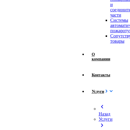
и
соединит
части
Системы
автомати
пожароту
Сопутст
товары
О
компании
Контакты
Услуги
chevron_left
Назад
Услуги
chevron_right