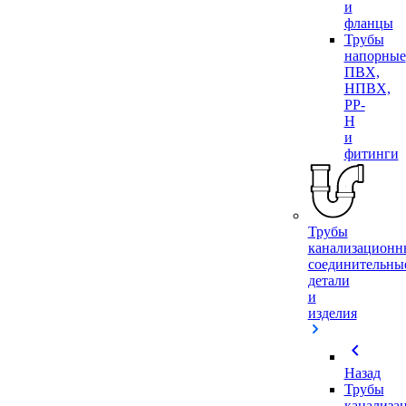
и
фланцы
Трубы
напорные
ПВХ,
НПВХ,
PP-
H
и
фитинги
Трубы
канализационн
соединительны
детали
и
изделия
chevron_left
Назад
Трубы
канализа