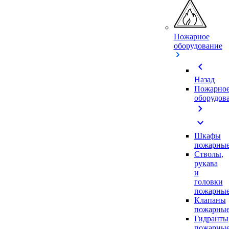
Пожарное
оборудование
chevron_left
Назад
Пожарно
оборудов
chevron_right
expand_more
Шкафы
пожарны
Стволы,
рукава
и
головки
пожарны
Клапаны
пожарны
Гидранты
пожарны