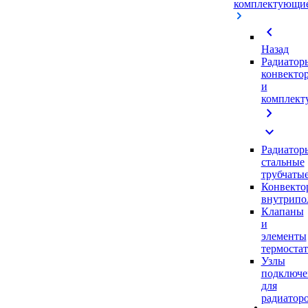
комплектующи
chevron_left
Назад
Радиатор
конвекто
и
комплек
chevron_right
expand_more
Радиатор
стальные
трубчаты
Конвекто
внутрипо
Клапаны
и
элементы
термоста
Узлы
подключе
для
радиатор