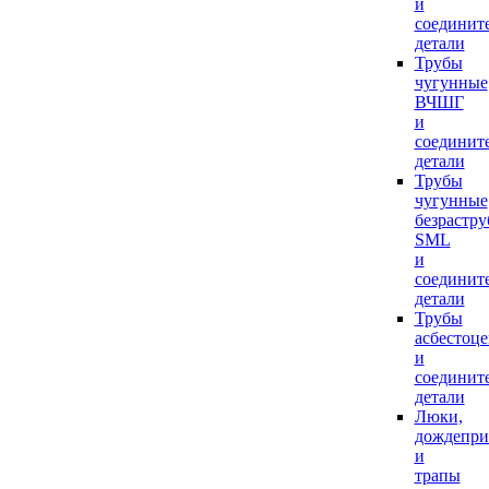
и
соединит
детали
Трубы
чугунные
ВЧШГ
и
соединит
детали
Трубы
чугунные
безрастр
SML
и
соединит
детали
Трубы
асбестоц
и
соединит
детали
Люки,
дождепр
и
трапы