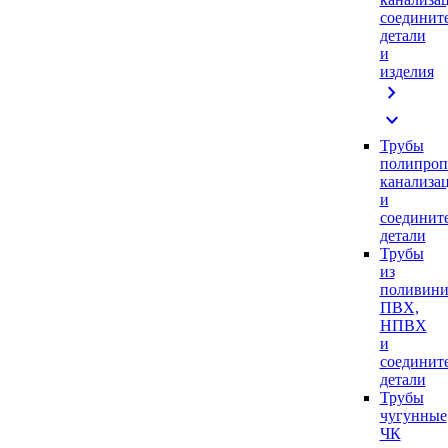
соединит
детали
и
изделия
chevron_right
expand_more
Трубы
полипроп
канализа
и
соединит
детали
Трубы
из
поливини
ПВХ,
НПВХ
и
соединит
детали
Трубы
чугунные
ЧК