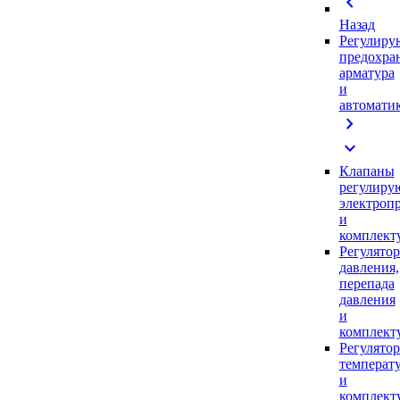
chevron_left
Назад
Регулиру
предохра
арматура
и
автомати
chevron_right
expand_more
Клапаны
регулиру
электроп
и
комплек
Регулято
давления,
перепада
давления
и
комплек
Регулято
температ
и
комплек