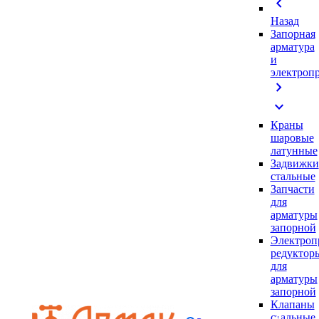
chevron_left
Назад
Запорная
арматура
и
электроп
chevron_right
expand_more
Краны
шаровые
латунные
Задвижки
стальные
Запчасти
для
арматуры
запорной
Электроп
редуктор
для
арматуры
запорной
Клапаны
стальные