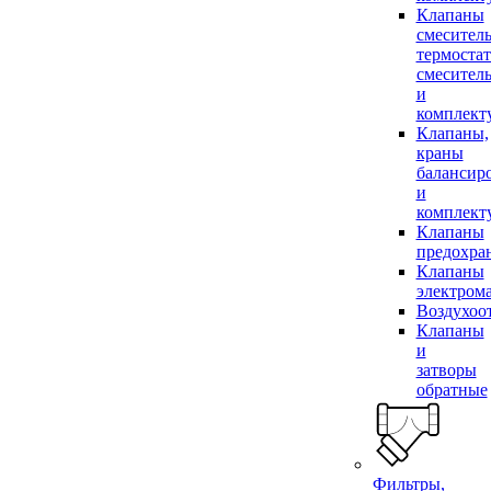
Клапаны
смесител
термоста
смесител
и
комплек
Клапаны,
краны
балансир
и
комплек
Клапаны
предохра
Клапаны
электром
Воздухоо
Клапаны
и
затворы
обратные
Фильтры,