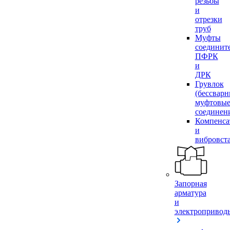
резьбы
и
отрезки
труб
Муфты
соединит
ПФРК
и
ДРК
Грувлок
(бессвар
муфтовы
соединен
Компенса
и
вибровст
Запорная
арматура
и
электропривод