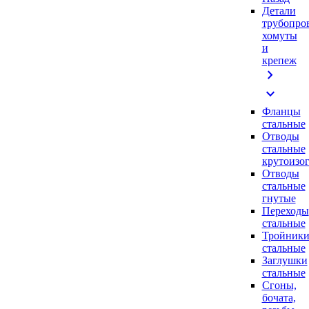
Детали
трубопро
хомуты
и
крепеж
chevron_right
expand_more
Фланцы
стальные
Отводы
стальные
крутоизо
Отводы
стальные
гнутые
Переходы
стальные
Тройник
стальные
Заглушки
стальные
Сгоны,
бочата,