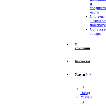
и
соединит
части
Системы
автомати
пожароту
Сопутст
товары
О
компании
Контакты
Услуги
chevron_left
Назад
Услуги
chevron_right