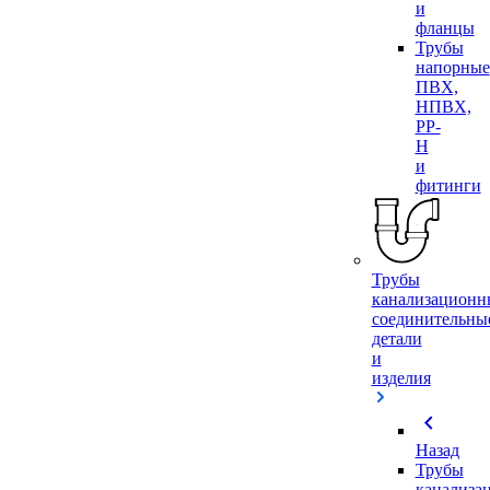
и
фланцы
Трубы
напорные
ПВХ,
НПВХ,
PP-
H
и
фитинги
Трубы
канализационн
соединительны
детали
и
изделия
chevron_left
Назад
Трубы
канализа