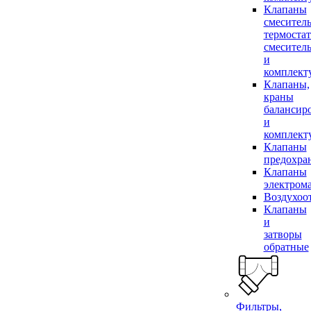
Клапаны
смесител
термоста
смесител
и
комплек
Клапаны,
краны
балансир
и
комплек
Клапаны
предохра
Клапаны
электром
Воздухоо
Клапаны
и
затворы
обратные
Фильтры,