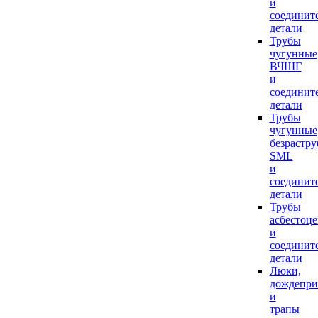
и
соединит
детали
Трубы
чугунные
ВЧШГ
и
соединит
детали
Трубы
чугунные
безрастр
SML
и
соединит
детали
Трубы
асбестоц
и
соединит
детали
Люки,
дождепр
и
трапы