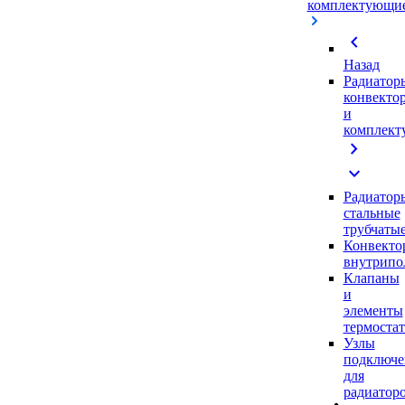
комплектующи
chevron_left
Назад
Радиатор
конвекто
и
комплек
chevron_right
expand_more
Радиатор
стальные
трубчаты
Конвекто
внутрипо
Клапаны
и
элементы
термоста
Узлы
подключе
для
радиатор