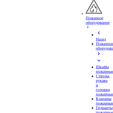
Пожарное
оборудование
chevron_left
Назад
Пожарно
оборудов
chevron_right
expand_more
Шкафы
пожарны
Стволы,
рукава
и
головки
пожарны
Клапаны
пожарны
Гидранты
пожарны