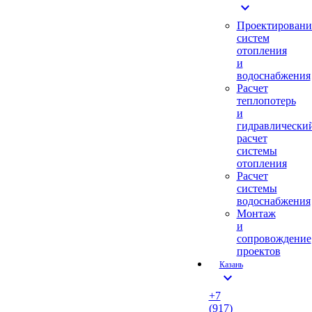
expand_more
Проектировани
систем
отопления
и
водоснабжения
Расчет
теплопотерь
и
гидравлически
расчет
системы
отопления
Расчет
системы
водоснабжения
Монтаж
и
сопровождение
проектов
Казань
expand_more
+7
(917)