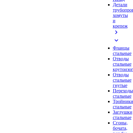
Детали
трубопро
хомуты
и
крепеж
chevron_right
expand_more
Фланцы
стальные
Отводы
стальные
крутоизо
Отводы
стальные
гнутые
Переходы
стальные
Тройник
стальные
Заглушки
стальные
Сгоны,
бочата,