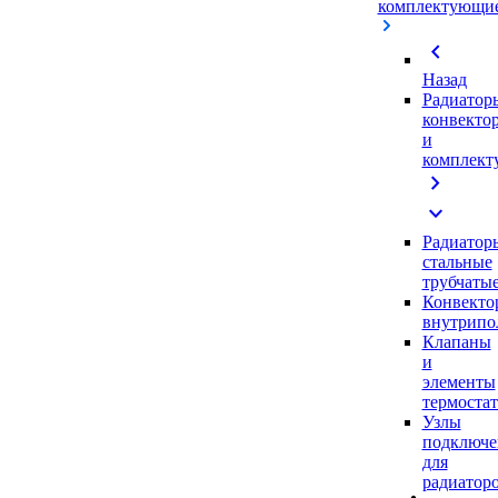
комплектующи
chevron_left
Назад
Радиатор
конвекто
и
комплек
chevron_right
expand_more
Радиатор
стальные
трубчаты
Конвекто
внутрипо
Клапаны
и
элементы
термоста
Узлы
подключе
для
радиатор