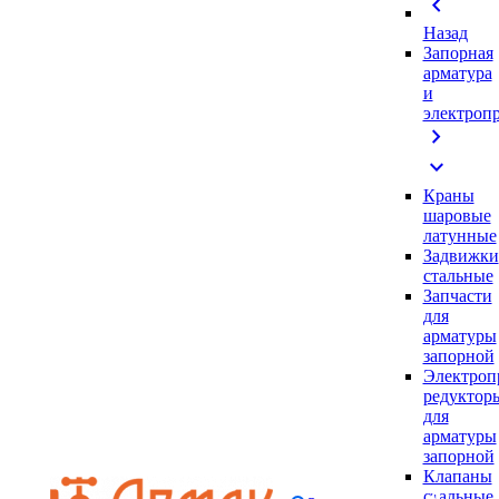
chevron_left
Назад
Запорная
арматура
и
электроп
chevron_right
expand_more
Краны
шаровые
латунные
Задвижки
стальные
Запчасти
для
арматуры
запорной
Электроп
редуктор
для
арматуры
запорной
Клапаны
стальные