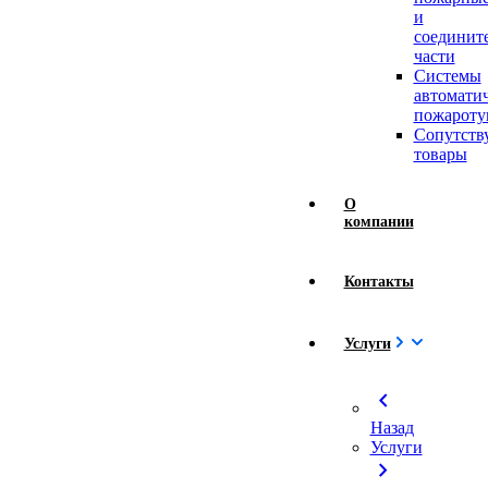
и
соединит
части
Системы
автомати
пожароту
Сопутст
товары
О
компании
Контакты
Услуги
chevron_left
Назад
Услуги
chevron_right