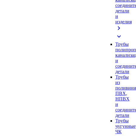
соединит
детали
и
изделия
chevron_right
expand_more
Трубы
полипроп
канализа
и
соединит
детали
Трубы
из
поливини
ПВХ,
НПВХ
и
соединит
детали
Трубы
чугунные
ЧК