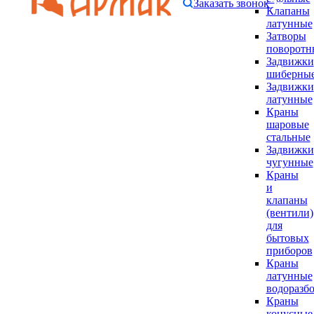
Заказать звонок
Клапаны
латунные
Затворы
поворотн
Задвижки
шиберны
Задвижки
латунные
Краны
шаровые
стальные
Задвижки
чугунные
Краны
и
клапаны
(вентили)
для
бытовых
приборов
Краны
латунные
водоразб
Краны
конусные