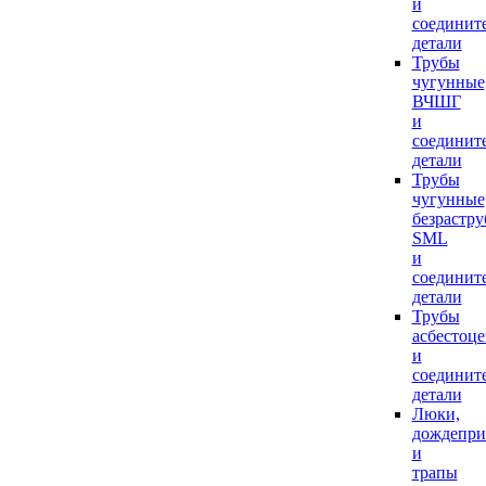
и
соединит
детали
Трубы
чугунные
ВЧШГ
и
соединит
детали
Трубы
чугунные
безрастр
SML
и
соединит
детали
Трубы
асбестоц
и
соединит
детали
Люки,
дождепр
и
трапы