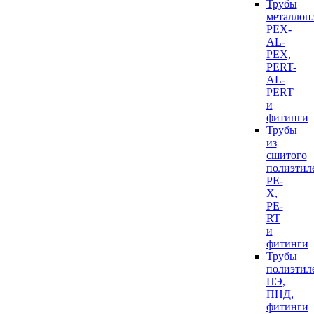
Трубы
металлоп
PEX-
AL-
PEX,
PERT-
AL-
PERT
и
фитинги
Трубы
из
сшитого
полиэтил
PE-
X,
PE-
RT
и
фитинги
Трубы
полиэтил
ПЭ,
ПНД,
фитинги