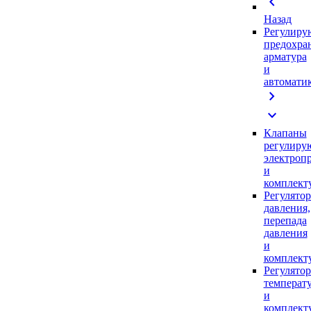
chevron_left
Назад
Регулиру
предохра
арматура
и
автомати
chevron_right
expand_more
Клапаны
регулиру
электроп
и
комплек
Регулято
давления,
перепада
давления
и
комплек
Регулято
температ
и
комплек