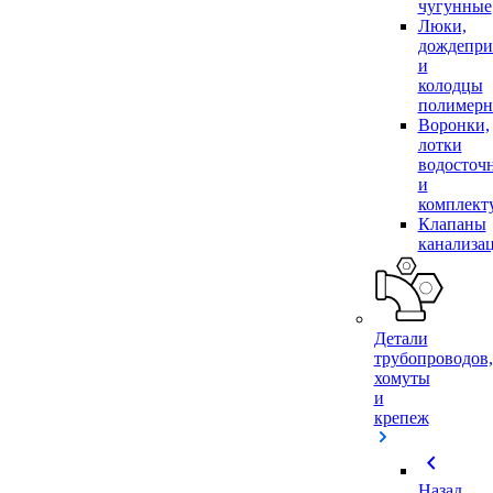
чугунные
Люки,
дождепр
и
колодцы
полимер
Воронки,
лотки
водосточ
и
комплек
Клапаны
канализа
Детали
трубопроводов,
хомуты
и
крепеж
chevron_left
Назад