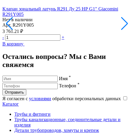
Клапан зональный латунь R291 Ду 25 НР G1" Giacomini
К
R291Y005
G
Нет в наличии
Н
Арт.
R291Y005
А
3 761.21 ₽
3
-
+
-
В корзину
В
Остались вопросы? Мы с Вами
свяжемся
*
Имя
*
Телефон
Отправить
Я согласен с
условиями
обработки персональных данных
Каталог
Трубы и фитинги
Трубы канализационные, соединительные детали и
изделия
Детали трубопроводов, хомуты и крепеж