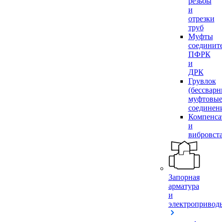
резьбы
и
отрезки
труб
Муфты
соединит
ПФРК
и
ДРК
Грувлок
(бессвар
муфтовы
соединен
Компенса
и
вибровст
Запорная
арматура
и
электропривод