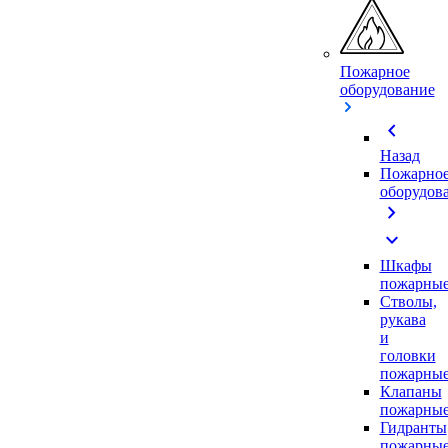
Пожарное
оборудование
chevron_left
Назад
Пожарно
оборудов
chevron_right
expand_more
Шкафы
пожарны
Стволы,
рукава
и
головки
пожарны
Клапаны
пожарны
Гидранты
пожарны