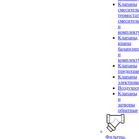
Клапаны
смесител
термоста
смесител
и
комплек
Клапаны,
краны
балансир
и
комплек
Клапаны
предохра
Клапаны
электром
Воздухоо
Клапаны
и
затворы
обратные
Фильтры,