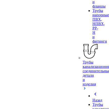
и
фланцы
Трубы
напорные
ПВХ,
НПВХ,
PP-
H
и
фитинги
Трубы
канализационн
соединительны
детали
и
изделия
chevron_left
Назад
Трубы
канализа