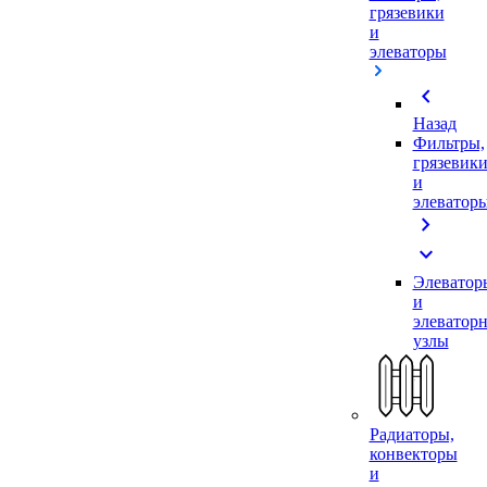
грязевики
и
элеваторы
chevron_left
Назад
Фильтры,
грязевик
и
элеватор
chevron_right
expand_more
Элеватор
и
элеватор
узлы
Радиаторы,
конвекторы
и