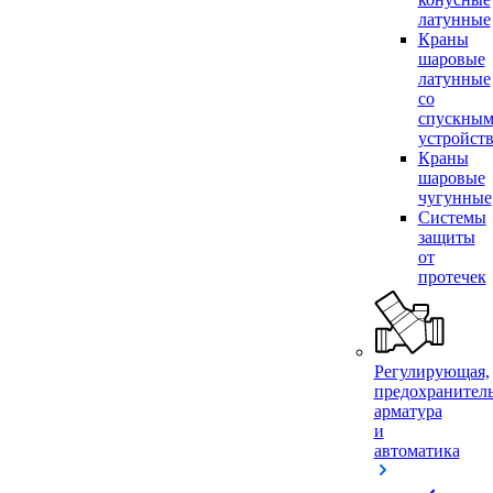
латунные
Краны
шаровые
латунные
со
спускны
устройст
Краны
шаровые
чугунные
Системы
защиты
от
протечек
Регулирующая,
предохранител
арматура
и
автоматика