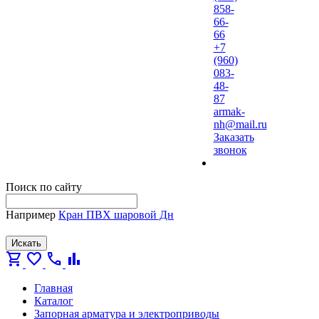
858-
66-
66
+7
(960)
083-
48-
87
armak-
nh@mail.ru
Заказать
звонок
Поиск по сайту
Например
Кран ПВХ шаровой Дн
Искать
shopping_cart
favorite
call
bar_chart
Главная
Каталог
Запорная арматура и электроприводы