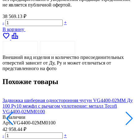
не является публичной офертой.
38 569.13 ₽
-
+
В корзину
favorite
leaderboard
ОПИСАНИЕ
ДОСТАВКА
Внешний вид изделия и количество присоединительных
отверстий зависит от Ду, Pу и может отличаться от
представленного на фото
Похожие товары
Задвижка шиберная односторонняя чугун VG4400-02MM Ду
100 Ру10 межфл с рычагом уплотнение: металл Tecofi
1
VG4400-02MM0100
В наличии
Арт.
VG4400-02MM0100
А
42 958.44 ₽
5
-
+
-