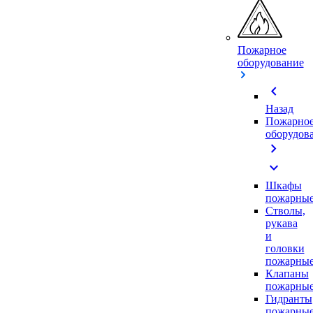
Пожарное
оборудование
chevron_left
Назад
Пожарно
оборудов
chevron_right
expand_more
Шкафы
пожарны
Стволы,
рукава
и
головки
пожарны
Клапаны
пожарны
Гидранты
пожарны