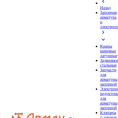
chevron_left
Назад
Запорная
арматура
и
электроп
chevron_right
expand_more
Краны
шаровые
латунные
Задвижки
стальные
Запчасти
для
арматуры
запорной
Электроп
редуктор
для
арматуры
запорной
Клапаны
стальные