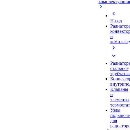
комплектующи
chevron_left
Назад
Радиатор
конвекто
и
комплек
chevron_right
expand_more
Радиатор
стальные
трубчаты
Конвекто
внутрипо
Клапаны
и
элементы
термоста
Узлы
подключе
для
радиатор