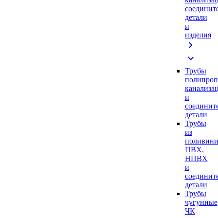
соединит
детали
и
изделия
chevron_right
expand_more
Трубы
полипроп
канализа
и
соединит
детали
Трубы
из
поливини
ПВХ,
НПВХ
и
соединит
детали
Трубы
чугунные
ЧК