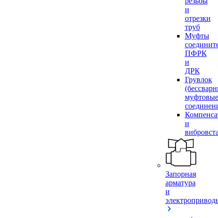
резьбы
и
отрезки
труб
Муфты
соединит
ПФРК
и
ДРК
Грувлок
(бессвар
муфтовы
соединен
Компенса
и
вибровст
Запорная
арматура
и
электропривод