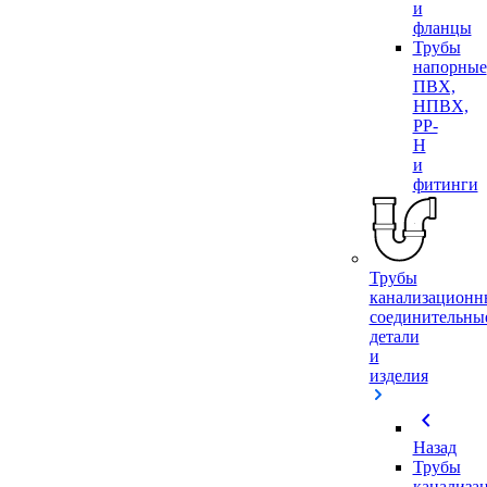
и
фланцы
Трубы
напорные
ПВХ,
НПВХ,
PP-
H
и
фитинги
Трубы
канализационн
соединительны
детали
и
изделия
chevron_left
Назад
Трубы
канализа