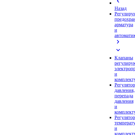
chevron_left
Назад
Регулиру
предохра
арматура
и
автомати
chevron_right
expand_more
Клапаны
регулиру
электроп
и
комплек
Регулято
давления,
перепада
давления
и
комплек
Регулято
температ
и
комплек