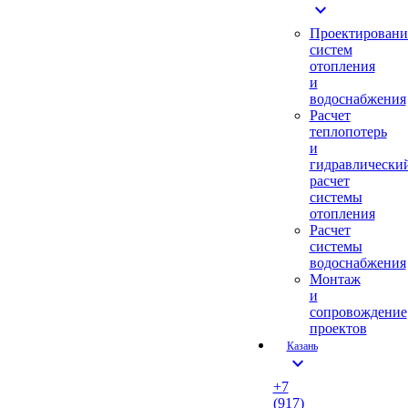
expand_more
Проектировани
систем
отопления
и
водоснабжения
Расчет
теплопотерь
и
гидравлически
расчет
системы
отопления
Расчет
системы
водоснабжения
Монтаж
и
сопровождение
проектов
Казань
expand_more
+7
(917)