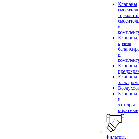
Клапаны
смесител
термоста
смесител
и
комплек
Клапаны,
краны
балансир
и
комплек
Клапаны
предохра
Клапаны
электром
Воздухоо
Клапаны
и
затворы
обратные
Фильтры,