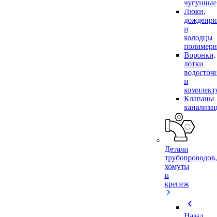
чугунные
Люки,
дождепр
и
колодцы
полимер
Воронки,
лотки
водосточ
и
комплек
Клапаны
канализа
Детали
трубопроводов,
хомуты
и
крепеж
chevron_left
Назад