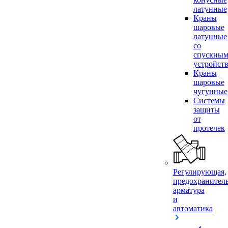
латунные
Краны
шаровые
латунные
со
спускны
устройст
Краны
шаровые
чугунные
Системы
защиты
от
протечек
Регулирующая,
предохранител
арматура
и
автоматика