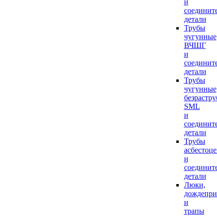
и
соединит
детали
Трубы
чугунные
ВЧШГ
и
соединит
детали
Трубы
чугунные
безрастр
SML
и
соединит
детали
Трубы
асбестоц
и
соединит
детали
Люки,
дождепр
и
трапы