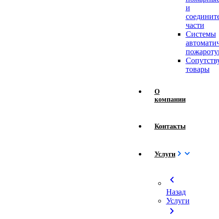
и
соединит
части
Системы
автомати
пожароту
Сопутст
товары
О
компании
Контакты
Услуги
chevron_left
Назад
Услуги
chevron_right