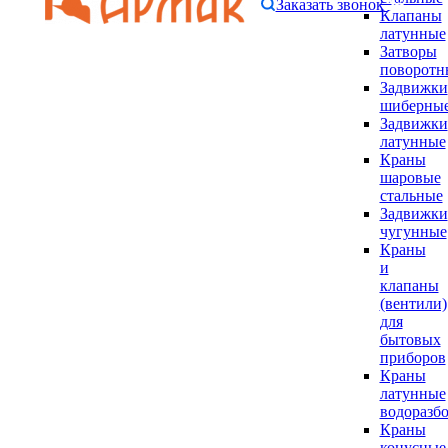
Заказать звонок
Клапаны
латунные
Затворы
поворотн
Задвижки
шиберны
Задвижки
латунные
Краны
шаровые
стальные
Задвижки
чугунные
Краны
и
клапаны
(вентили)
для
бытовых
приборов
Краны
латунные
водоразб
Краны
конусные