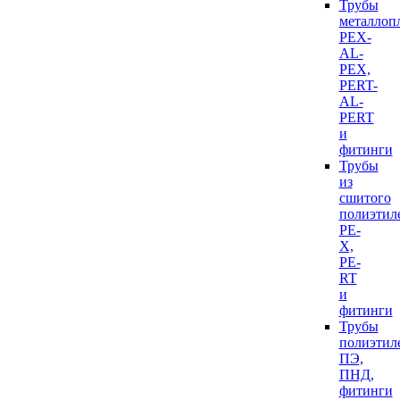
Трубы
металлоп
PEX-
AL-
PEX,
PERT-
AL-
PERT
и
фитинги
Трубы
из
сшитого
полиэтил
PE-
X,
PE-
RT
и
фитинги
Трубы
полиэтил
ПЭ,
ПНД,
фитинги