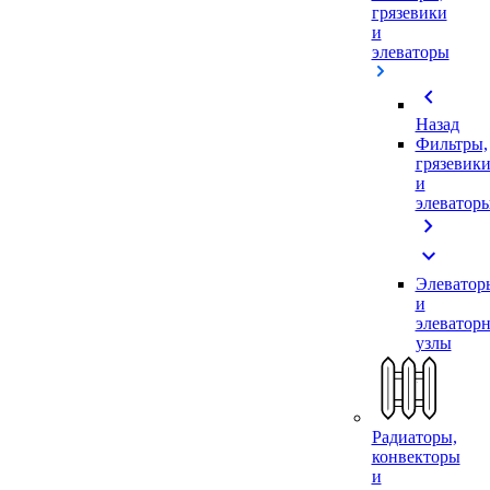
грязевики
и
элеваторы
chevron_left
Назад
Фильтры,
грязевик
и
элеватор
chevron_right
expand_more
Элеватор
и
элеватор
узлы
Радиаторы,
конвекторы
и