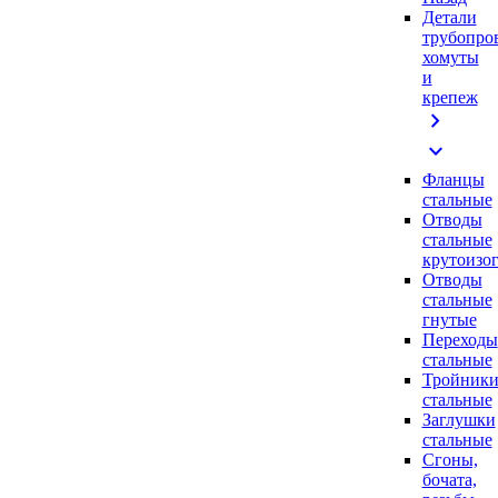
Детали
трубопро
хомуты
и
крепеж
chevron_right
expand_more
Фланцы
стальные
Отводы
стальные
крутоизо
Отводы
стальные
гнутые
Переходы
стальные
Тройник
стальные
Заглушки
стальные
Сгоны,
бочата,