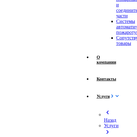
и
соединит
части
Системы
автомати
пожароту
Сопутст
товары
О
компании
Контакты
Услуги
chevron_left
Назад
Услуги
chevron_right