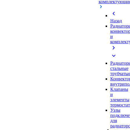
комплектующи
chevron_left
Назад
Радиатор
конвекто
и
комплек
chevron_right
expand_more
Радиатор
стальные
трубчаты
Конвекто
внутрипо
Клапаны
и
элементы
термоста
Узлы
подключе
для
радиатор