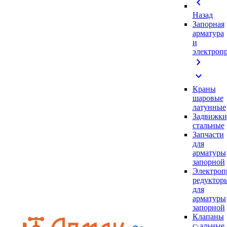
chevron_left
Назад
Запорная
арматура
и
электроп
chevron_right
expand_more
Краны
шаровые
латунные
Задвижки
стальные
Запчасти
для
арматуры
запорной
Электроп
редуктор
для
арматуры
запорной
Клапаны
стальные