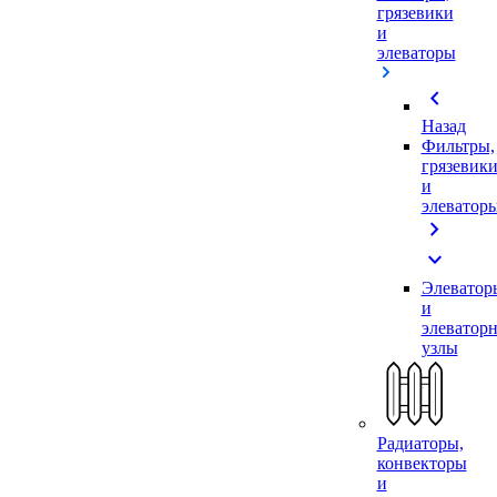
грязевики
и
элеваторы
chevron_left
Назад
Фильтры,
грязевик
и
элеватор
chevron_right
expand_more
Элеватор
и
элеватор
узлы
Радиаторы,
конвекторы
и