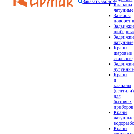
Заказать звонок
Клапаны
латунные
Затворы
поворотн
Задвижки
шиберны
Задвижки
латунные
Краны
шаровые
стальные
Задвижки
чугунные
Краны
и
клапаны
(вентили)
для
бытовых
приборов
Краны
латунные
водоразб
Краны
конусные