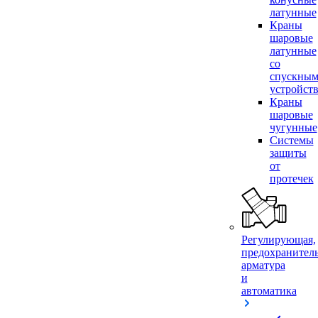
латунные
Краны
шаровые
латунные
со
спускны
устройст
Краны
шаровые
чугунные
Системы
защиты
от
протечек
Регулирующая,
предохранител
арматура
и
автоматика