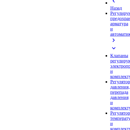
chevron_left
Назад
Регулиру
предохра
арматура
и
автомати
chevron_right
expand_more
Клапаны
регулиру
электроп
и
комплек
Регулято
давления,
перепада
давления
и
комплек
Регулято
температ
и
комплек