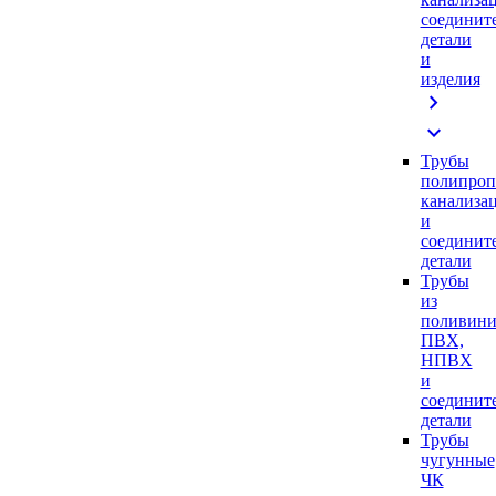
соединит
детали
и
изделия
chevron_right
expand_more
Трубы
полипроп
канализа
и
соединит
детали
Трубы
из
поливини
ПВХ,
НПВХ
и
соединит
детали
Трубы
чугунные
ЧК