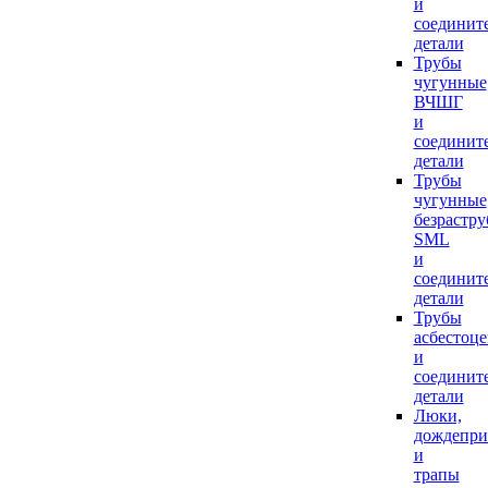
и
соединит
детали
Трубы
чугунные
ВЧШГ
и
соединит
детали
Трубы
чугунные
безрастр
SML
и
соединит
детали
Трубы
асбестоц
и
соединит
детали
Люки,
дождепр
и
трапы