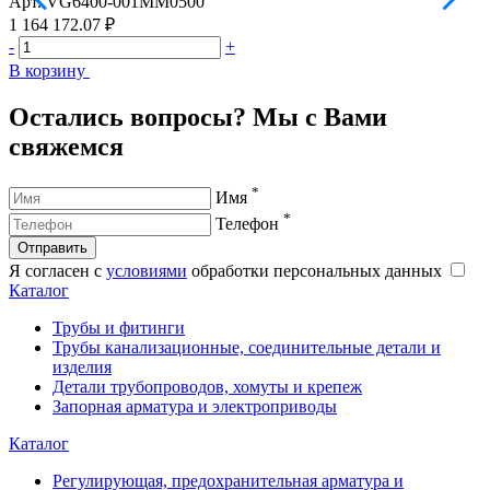
Арт.
VG6400-001MM0500
А
1 164 172.07 ₽
1
-
+
-
В корзину
В
Остались вопросы? Мы с Вами
свяжемся
*
Имя
*
Телефон
Отправить
Я согласен с
условиями
обработки персональных данных
Каталог
Трубы и фитинги
Трубы канализационные, соединительные детали и
изделия
Детали трубопроводов, хомуты и крепеж
Запорная арматура и электроприводы
Каталог
Регулирующая, предохранительная арматура и