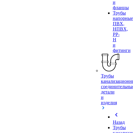
и
фланцы
Трубы
напорные
ПВХ,
НПВХ,
PP-
H
и
фитинги
Трубы
канализационн
соединительны
детали
и
изделия
chevron_left
Назад
Трубы
канализа