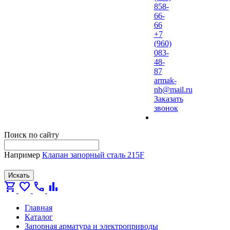
858-
66-
66
+7
(960)
083-
48-
87
armak-
nh@mail.ru
Заказать
звонок
Поиск по сайту
Например
Клапан запорный сталь 215F
Искать
shopping_cart
favorite
call
bar_chart
Главная
Каталог
Запорная арматура и электроприводы