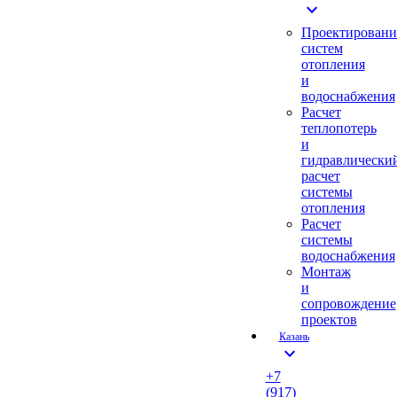
expand_more
Проектировани
систем
отопления
и
водоснабжения
Расчет
теплопотерь
и
гидравлически
расчет
системы
отопления
Расчет
системы
водоснабжения
Монтаж
и
сопровождение
проектов
Казань
expand_more
+7
(917)