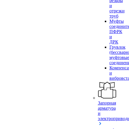
резьбы
и
отрезки
труб
Муфты
соединит
ПФРК
и
ДРК
Грувлок
(бессвар
муфтовы
соединен
Компенса
и
вибровст
Запорная
арматура
и
электропривод