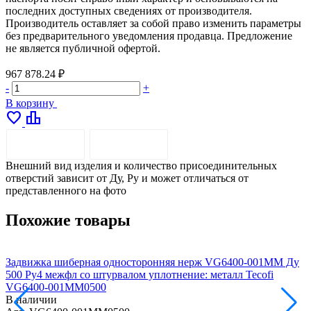
последних доступных сведениях от производителя.
Производитель оставляет за собой право изменить параметры
без предварительного уведомления продавца. Предложение
не является публичной офертой.
967 878.24 ₽
-
+
В корзину
favorite
leaderboard
ОПИСАНИЕ
ДОСТАВКА
Внешний вид изделия и количество присоединительных
отверстий зависит от Ду, Pу и может отличаться от
представленного на фото
Похожие товары
Задвижка шиберная односторонняя нерж VG6400-001MM Ду
500 Ру4 межфл со штурвалом уплотнение: металл Tecofi
6
VG6400-001MM0500
В наличии