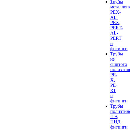
Трубы
металлоп
PEX-
AL-
PEX,
PERT-
AL-
PERT
и
фитинги
Трубы
из
сшитого
полиэтил
PE-
X,
PE-
RT
и
фитинги
Трубы
полиэтил
ПЭ,
ПНД,
фитинги