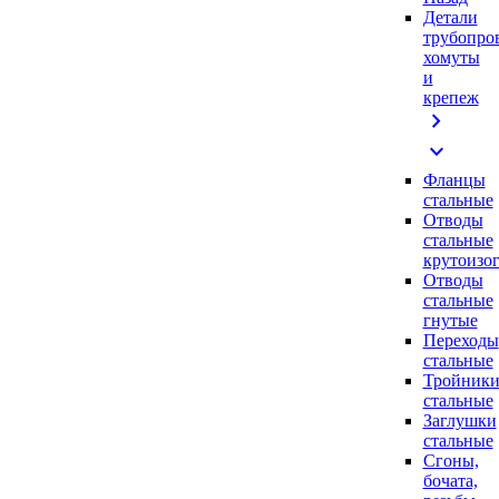
Детали
трубопро
хомуты
и
крепеж
chevron_right
expand_more
Фланцы
стальные
Отводы
стальные
крутоизо
Отводы
стальные
гнутые
Переходы
стальные
Тройник
стальные
Заглушки
стальные
Сгоны,
бочата,