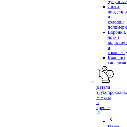
чугунные
Люки,
дождепр
и
колодцы
полимер
Воронки,
лотки
водосточ
и
комплек
Клапаны
канализа
Детали
трубопроводов,
хомуты
и
крепеж
chevron_left
Назад