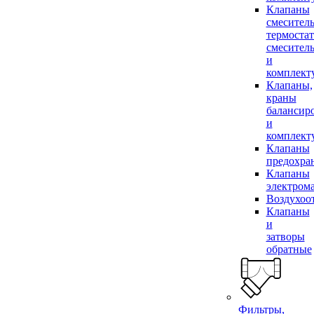
Клапаны
смесител
термоста
смесител
и
комплек
Клапаны,
краны
балансир
и
комплек
Клапаны
предохра
Клапаны
электром
Воздухоо
Клапаны
и
затворы
обратные
Фильтры,