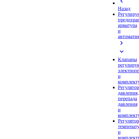
chevron_left
Назад
Регулиру
предохра
арматура
и
автомати
chevron_right
expand_more
Клапаны
регулиру
электроп
и
комплек
Регулято
давления,
перепада
давления
и
комплек
Регулято
температ
и
комплек