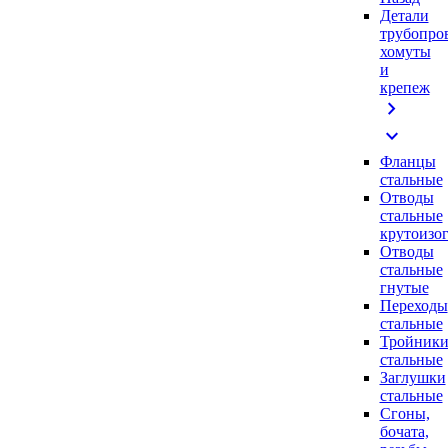
Детали
трубопро
хомуты
и
крепеж
chevron_right
expand_more
Фланцы
стальные
Отводы
стальные
крутоизо
Отводы
стальные
гнутые
Переходы
стальные
Тройник
стальные
Заглушки
стальные
Сгоны,
бочата,