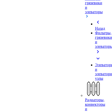
грязевики
и
элеваторы
chevron_left
Назад
Фильтры,
грязевик
и
элеватор
chevron_right
expand_more
Элеватор
и
элеватор
узлы
Радиаторы,
конвекторы
и