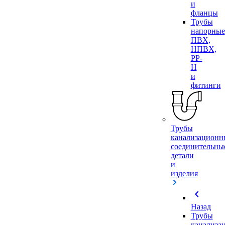
и
фланцы
Трубы
напорные
ПВХ,
НПВХ,
PP-
H
и
фитинги
Трубы
канализационн
соединительны
детали
и
изделия
chevron_left
Назад
Трубы
канализа