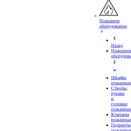
Пожарное
оборудование
chevron_left
Назад
Пожарно
оборудов
chevron_right
expand_more
Шкафы
пожарны
Стволы,
рукава
и
головки
пожарны
Клапаны
пожарны
Гидранты
пожарны