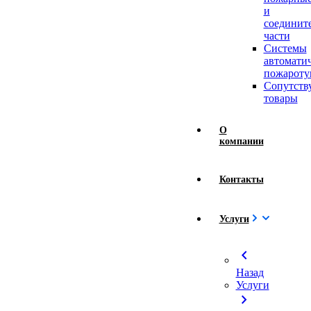
и
соединит
части
Системы
автомати
пожароту
Сопутст
товары
О
компании
Контакты
Услуги
chevron_left
Назад
Услуги
chevron_right