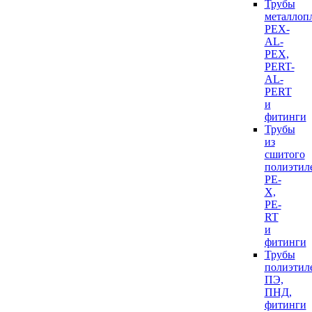
Трубы
металлоп
PEX-
AL-
PEX,
PERT-
AL-
PERT
и
фитинги
Трубы
из
сшитого
полиэтил
PE-
X,
PE-
RT
и
фитинги
Трубы
полиэтил
ПЭ,
ПНД,
фитинги