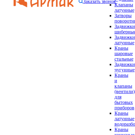
Заказать звонок
Клапаны
латунные
Затворы
поворотн
Задвижки
шиберны
Задвижки
латунные
Краны
шаровые
стальные
Задвижки
чугунные
Краны
и
клапаны
(вентили)
для
бытовых
приборов
Краны
латунные
водоразб
Краны
конусные