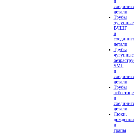
и
соединит
детали
Трубы
чугунные
ВЧШГ
и
соединит
детали
Трубы
чугунные
безрастр
SML
и
соединит
детали
Трубы
асбестоц
и
соединит
детали
Люки,
дождепр
и
трапы