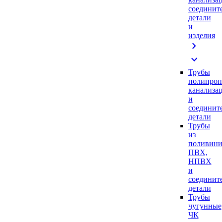
соединит
детали
и
изделия
chevron_right
expand_more
Трубы
полипроп
канализа
и
соединит
детали
Трубы
из
поливини
ПВХ,
НПВХ
и
соединит
детали
Трубы
чугунные
ЧК