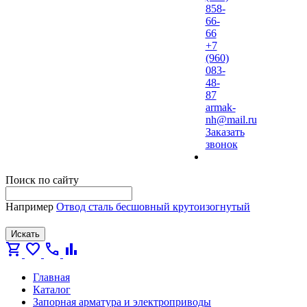
858-
66-
66
+7
(960)
083-
48-
87
armak-
nh@mail.ru
Заказать
звонок
Поиск по сайту
Например
Отвод сталь бесшовный крутоизогнутый
Искать
shopping_cart
favorite
call
bar_chart
Главная
Каталог
Запорная арматура и электроприводы