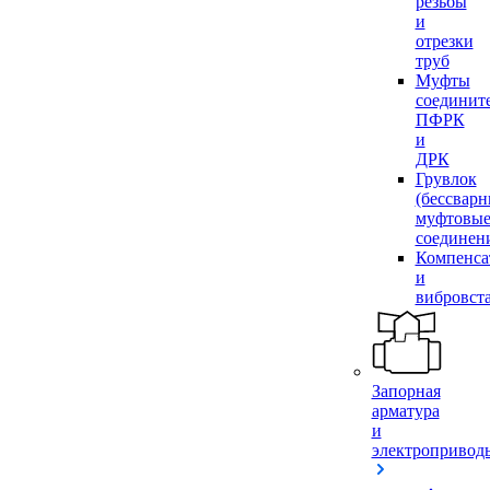
резьбы
и
отрезки
труб
Муфты
соединит
ПФРК
и
ДРК
Грувлок
(бессвар
муфтовы
соединен
Компенса
и
вибровст
Запорная
арматура
и
электропривод