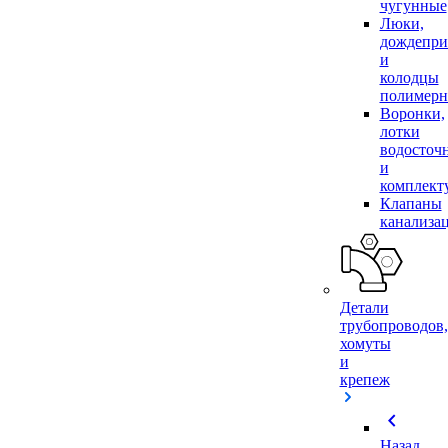
чугунные
Люки,
дождепр
и
колодцы
полимер
Воронки,
лотки
водосточ
и
комплек
Клапаны
канализа
Детали
трубопроводов,
хомуты
и
крепеж
chevron_left
Назад