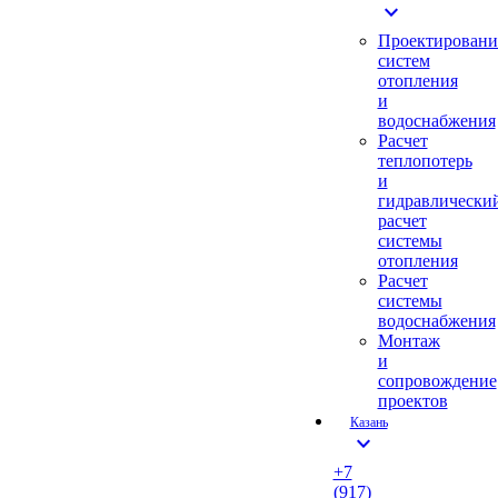
expand_more
Проектировани
систем
отопления
и
водоснабжения
Расчет
теплопотерь
и
гидравлически
расчет
системы
отопления
Расчет
системы
водоснабжения
Монтаж
и
сопровождение
проектов
Казань
expand_more
+7
(917)