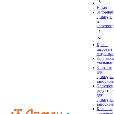
chevron_left
Назад
Запорная
арматура
и
электроп
chevron_right
expand_more
Краны
шаровые
латунные
Задвижки
стальные
Запчасти
для
арматуры
запорной
Электроп
редуктор
для
арматуры
запорной
Клапаны
стальные