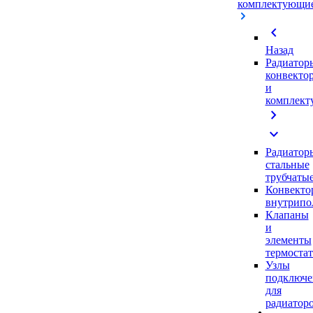
комплектующи
chevron_left
Назад
Радиатор
конвекто
и
комплек
chevron_right
expand_more
Радиатор
стальные
трубчаты
Конвекто
внутрипо
Клапаны
и
элементы
термоста
Узлы
подключе
для
радиатор