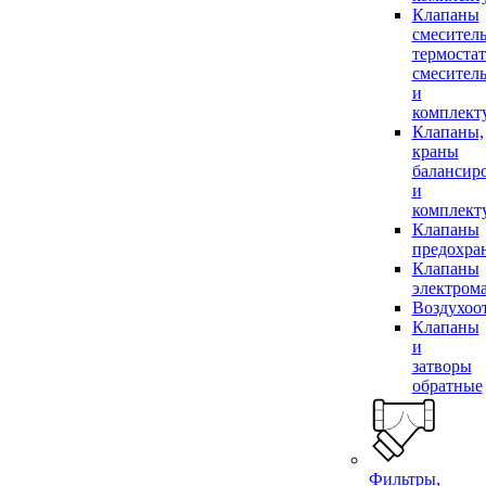
Клапаны
смесител
термоста
смесител
и
комплек
Клапаны,
краны
балансир
и
комплек
Клапаны
предохра
Клапаны
электром
Воздухоо
Клапаны
и
затворы
обратные
Фильтры,