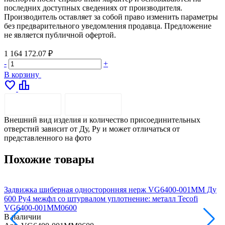
последних доступных сведениях от производителя.
Производитель оставляет за собой право изменить параметры
без предварительного уведомления продавца. Предложение
не является публичной офертой.
1 164 172.07 ₽
-
+
В корзину
favorite
leaderboard
ОПИСАНИЕ
ДОСТАВКА
Внешний вид изделия и количество присоединительных
отверстий зависит от Ду, Pу и может отличаться от
представленного на фото
Похожие товары
Задвижка шиберная односторонняя нерж VG6400-001MM Ду
600 Ру4 межфл со штурвалом уплотнение: металл Tecofi
8
VG6400-001MM0600
В наличии