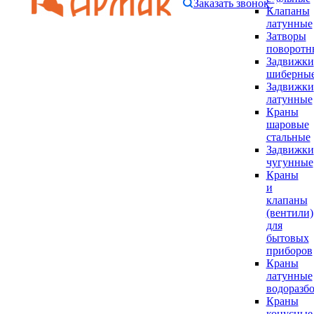
Заказать звонок
Клапаны
латунные
Затворы
поворотн
Задвижки
шиберны
Задвижки
латунные
Краны
шаровые
стальные
Задвижки
чугунные
Краны
и
клапаны
(вентили)
для
бытовых
приборов
Краны
латунные
водоразб
Краны
конусные