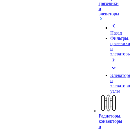
грязевики
и
элеваторы
chevron_left
Назад
Фильтры,
грязевик
и
элеватор
chevron_right
expand_more
Элеватор
и
элеватор
узлы
Радиаторы,
конвекторы
и