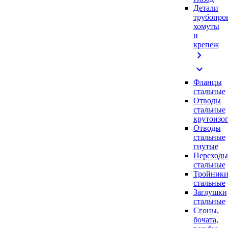
Детали
трубопро
хомуты
и
крепеж
chevron_right
expand_more
Фланцы
стальные
Отводы
стальные
крутоизо
Отводы
стальные
гнутые
Переходы
стальные
Тройник
стальные
Заглушки
стальные
Сгоны,
бочата,