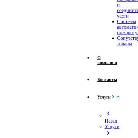
и
соединит
части
Системы
автомати
пожароту
Сопутст
товары
О
компании
Контакты
Услуги
chevron_left
Назад
Услуги
chevron_right