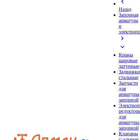
chevron_left
Назад
Запорная
арматура
и
электроп
chevron_right
expand_more
Краны
шаровые
латунные
Задвижки
стальные
Запчасти
для
арматуры
запорной
Электроп
редуктор
для
арматуры
запорной
Клапаны
стальные