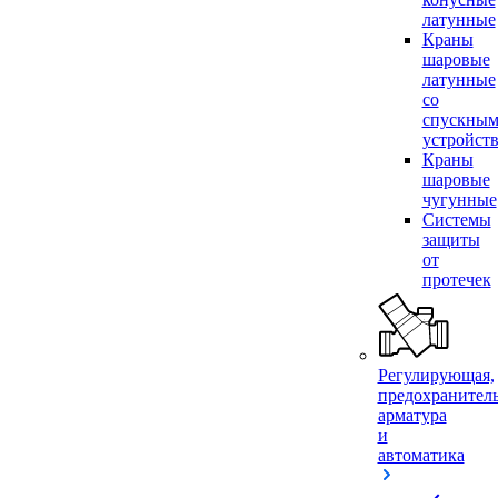
латунные
Краны
шаровые
латунные
со
спускны
устройст
Краны
шаровые
чугунные
Системы
защиты
от
протечек
Регулирующая,
предохранител
арматура
и
автоматика