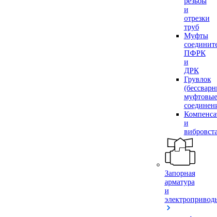
резьбы
и
отрезки
труб
Муфты
соединит
ПФРК
и
ДРК
Грувлок
(бессвар
муфтовы
соединен
Компенса
и
вибровст
Запорная
арматура
и
электропривод