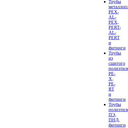
Трубы
металлоп
PEX-
AL-
PEX,
PERT-
AL-
PERT
и
фитинги
Трубы
из
сшитого
полиэтил
PE-
X,
PE-
RT
и
фитинги
Трубы
полиэтил
ПЭ,
ПНД,
фитинги