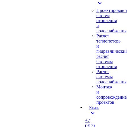
expand_more
Проектировани
систем
отопления
и
водоснабжения
Расчет
теплопотерь
и
гидравлически
расчет
системы
отопления
Расчет
системы
водоснабжения
Монтаж
и
сопровождение
проектов
Казань
expand_more
+7
(917)