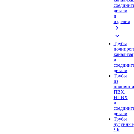
соединит
детали
и
изделия
chevron_right
expand_more
Трубы
полипроп
канализа
и
соединит
детали
Трубы
из
поливини
ПВХ,
НПВХ
и
соединит
детали
Трубы
чугунные
ЧК