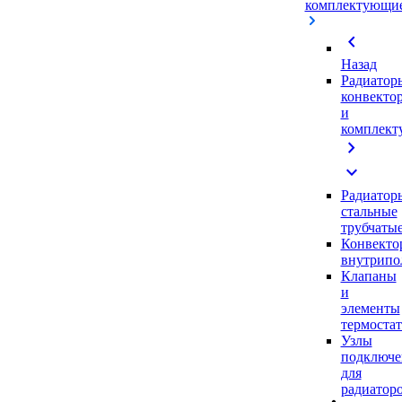
комплектующи
chevron_left
Назад
Радиатор
конвекто
и
комплек
chevron_right
expand_more
Радиатор
стальные
трубчаты
Конвекто
внутрипо
Клапаны
и
элементы
термоста
Узлы
подключе
для
радиатор