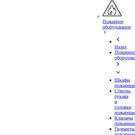
Пожарное
оборудование
chevron_left
Назад
Пожарно
оборудов
chevron_right
expand_more
Шкафы
пожарны
Стволы,
рукава
и
головки
пожарны
Клапаны
пожарны
Гидранты
пожарны