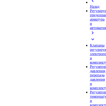
chevron_left
Назад
Регулиру
предохра
арматура
и
автомати
chevron_right
expand_more
Клапаны
регулиру
электроп
и
комплек
Регулято
давления,
перепада
давления
и
комплек
Регулято
температ
и
комплек