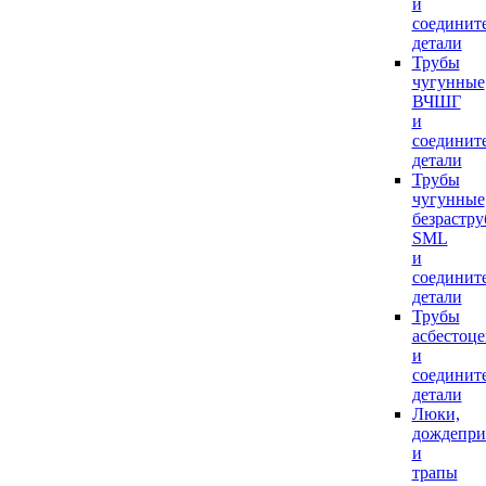
и
соединит
детали
Трубы
чугунные
ВЧШГ
и
соединит
детали
Трубы
чугунные
безрастр
SML
и
соединит
детали
Трубы
асбестоц
и
соединит
детали
Люки,
дождепр
и
трапы