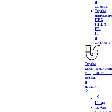
и
фланцы
Трубы
напорные
ПВХ,
НПВХ,
PP-
H
и
фитинги
Трубы
канализационн
соединительны
детали
и
изделия
chevron_left
Назад
Трубы
канализа