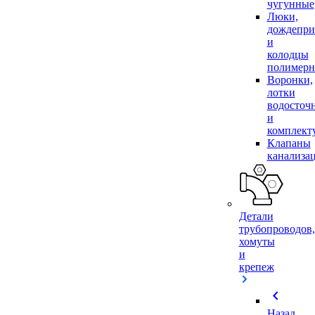
чугунные
Люки,
дождепр
и
колодцы
полимер
Воронки,
лотки
водосточ
и
комплек
Клапаны
канализа
Детали
трубопроводов,
хомуты
и
крепеж
chevron_left
Назад