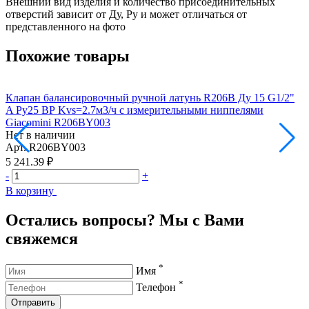
Внешний вид изделия и количество присоединительных
отверстий зависит от Ду, Pу и может отличаться от
представленного на фото
Похожие товары
Клапан балансировочный ручной латунь R206B Ду 15 G1/2"
К
A Ру25 ВР Kvs=2.7м3/ч с измерительными ниппелями
A
Giacomini R206BY003
G
Нет в наличии
Н
Арт.
R206BY003
А
5 241.39 ₽
5
-
+
-
В корзину
В
Остались вопросы? Мы с Вами
свяжемся
*
Имя
*
Телефон
Отправить