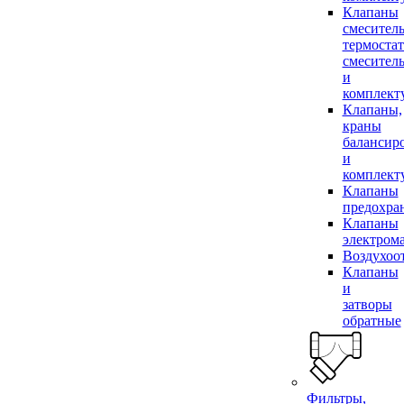
Клапаны
смесител
термоста
смесител
и
комплек
Клапаны,
краны
балансир
и
комплек
Клапаны
предохра
Клапаны
электром
Воздухоо
Клапаны
и
затворы
обратные
Фильтры,