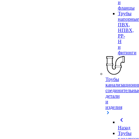
и
фланцы
Трубы
напорные
ПВХ,
НПВХ,
PP-
H
и
фитинги
Трубы
канализационн
соединительны
детали
и
изделия
chevron_left
Назад
Трубы
канализа