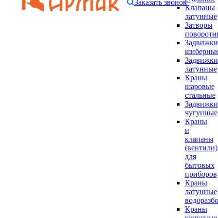
Заказать звонок
Клапаны
латунные
Затворы
поворотн
Задвижки
шиберны
Задвижки
латунные
Краны
шаровые
стальные
Задвижки
чугунные
Краны
и
клапаны
(вентили)
для
бытовых
приборов
Краны
латунные
водоразб
Краны
конусные