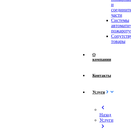
и
соединит
части
Системы
автомати
пожароту
Сопутст
товары
О
компании
Контакты
Услуги
chevron_left
Назад
Услуги
chevron_right