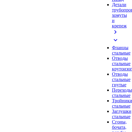
Детали
трубопро
хомуты
и
крепеж
chevron_right
expand_more
Фланцы
стальные
Отводы
стальные
крутоизо
Отводы
стальные
гнутые
Переходы
стальные
Тройник
стальные
Заглушки
стальные
Сгоны,
бочата,