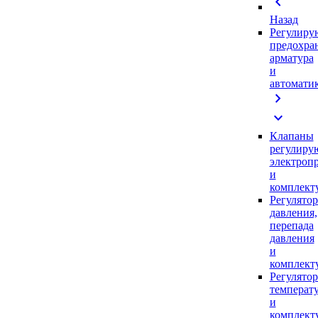
chevron_left
Назад
Регулиру
предохра
арматура
и
автомати
chevron_right
expand_more
Клапаны
регулиру
электроп
и
комплек
Регулято
давления,
перепада
давления
и
комплек
Регулято
температ
и
комплек