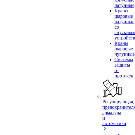
латунные
Краны
шаровые
латунные
со
спускны
устройст
Краны
шаровые
чугунные
Системы
защиты
от
протечек
Регулирующая,
предохранител
арматура
и
автоматика