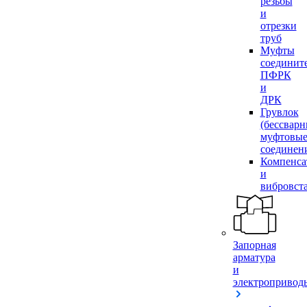
резьбы
и
отрезки
труб
Муфты
соединит
ПФРК
и
ДРК
Грувлок
(бессвар
муфтовы
соединен
Компенса
и
вибровст
Запорная
арматура
и
электропривод