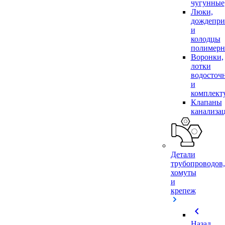
чугунные
Люки,
дождепр
и
колодцы
полимер
Воронки,
лотки
водосточ
и
комплек
Клапаны
канализа
Детали
трубопроводов,
хомуты
и
крепеж
chevron_left
Назад