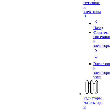
грязевики
и
элеваторы
chevron_left
Назад
Фильтры,
грязевик
и
элеватор
chevron_right
expand_more
Элеватор
и
элеватор
узлы
Радиаторы,
конвекторы
и