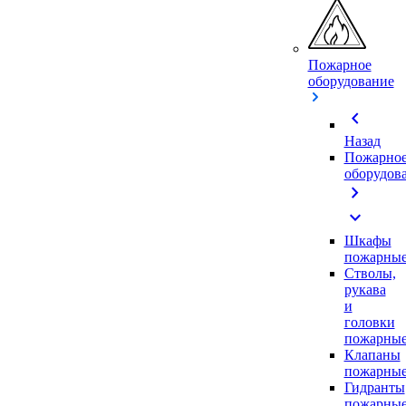
Пожарное
оборудование
chevron_left
Назад
Пожарно
оборудов
chevron_right
expand_more
Шкафы
пожарны
Стволы,
рукава
и
головки
пожарны
Клапаны
пожарны
Гидранты
пожарны