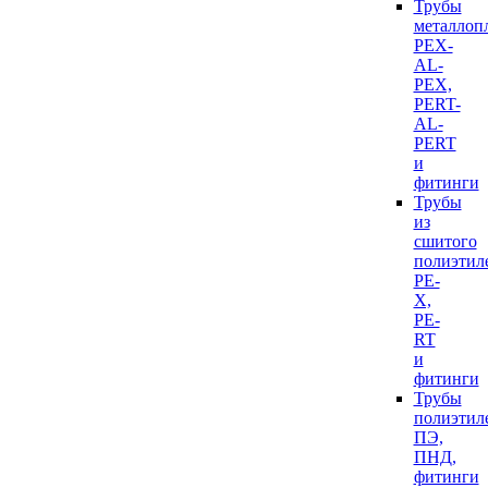
Трубы
металлоп
PEX-
AL-
PEX,
PERT-
AL-
PERT
и
фитинги
Трубы
из
сшитого
полиэтил
PE-
X,
PE-
RT
и
фитинги
Трубы
полиэтил
ПЭ,
ПНД,
фитинги