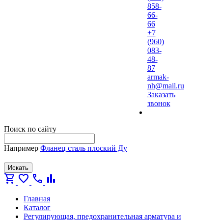
858-
66-
66
+7
(960)
083-
48-
87
armak-
nh@mail.ru
Заказать
звонок
Поиск по сайту
Например
Фланец сталь плоский Ду
Искать
shopping_cart
favorite
call
bar_chart
Главная
Каталог
Регулирующая, предохранительная арматура и