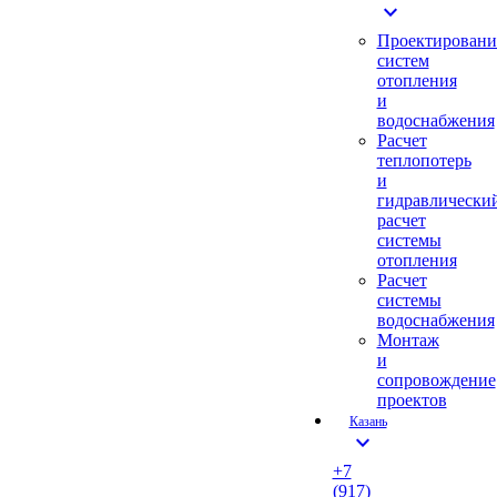
expand_more
Проектировани
систем
отопления
и
водоснабжения
Расчет
теплопотерь
и
гидравлически
расчет
системы
отопления
Расчет
системы
водоснабжения
Монтаж
и
сопровождение
проектов
Казань
expand_more
+7
(917)