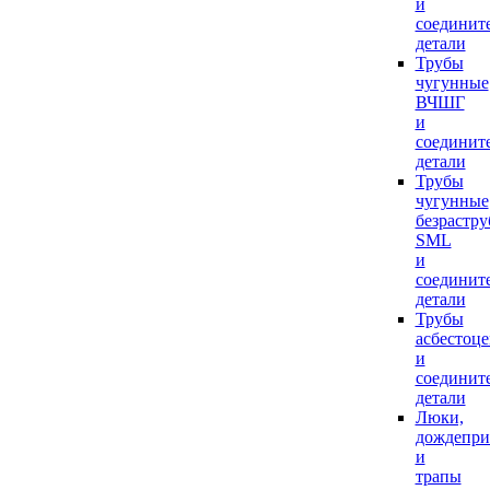
и
соединит
детали
Трубы
чугунные
ВЧШГ
и
соединит
детали
Трубы
чугунные
безрастр
SML
и
соединит
детали
Трубы
асбестоц
и
соединит
детали
Люки,
дождепр
и
трапы