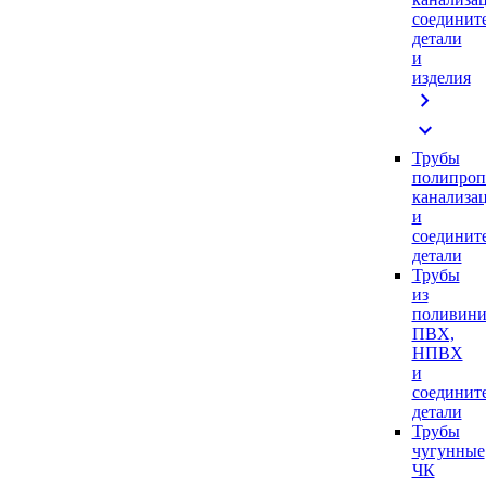
соединит
детали
и
изделия
chevron_right
expand_more
Трубы
полипроп
канализа
и
соединит
детали
Трубы
из
поливини
ПВХ,
НПВХ
и
соединит
детали
Трубы
чугунные
ЧК