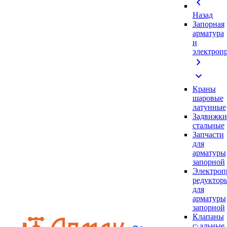
chevron_left
Назад
Запорная
арматура
и
электроп
chevron_right
expand_more
Краны
шаровые
латунные
Задвижки
стальные
Запчасти
для
арматуры
запорной
Электроп
редуктор
для
арматуры
запорной
Клапаны
стальные