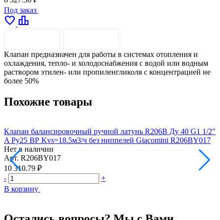
Под заказ
favorite
leaderboard
ОПИСАНИЕ
ДОСТАВКА
Клапан предназначен для работы в системах отопления и
охлаждения, тепло- и холодоснабжения с водой или водным
раствором этилен- или пропиленгликоля с концентрацией не
более 50%
Похожие товары
Клапан балансировочный ручной латунь R206B Ду 40 G1 1/2"
К
A Ру25 ВР Kvs=18.5м3/ч без ниппелей Giacomini R206BY017
Р
Нет в наличии
Н
Арт.
R206BY017
А
10 310.79 ₽
1
-
+
-
В корзину
В
Остались вопросы? Мы с Вами