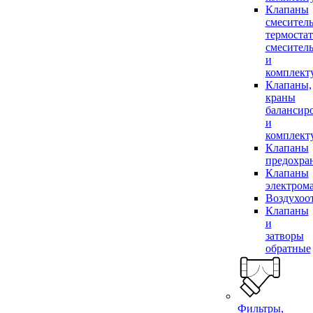
Клапаны
смесител
термоста
смесител
и
комплек
Клапаны,
краны
балансир
и
комплек
Клапаны
предохра
Клапаны
электром
Воздухоо
Клапаны
и
затворы
обратные
Фильтры,