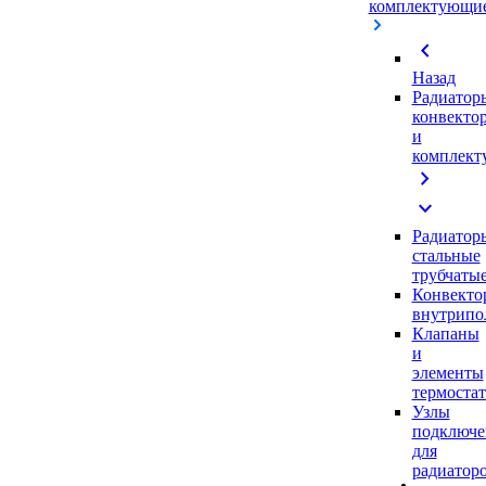
комплектующи
chevron_left
Назад
Радиатор
конвекто
и
комплек
chevron_right
expand_more
Радиатор
стальные
трубчаты
Конвекто
внутрипо
Клапаны
и
элементы
термоста
Узлы
подключе
для
радиатор