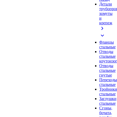
Детали
трубопро
хомуты
и
крепеж
chevron_right
expand_more
Фланцы
стальные
Отводы
стальные
крутоизо
Отводы
стальные
гнутые
Переходы
стальные
Тройник
стальные
Заглушки
стальные
Сгоны,
бочата,