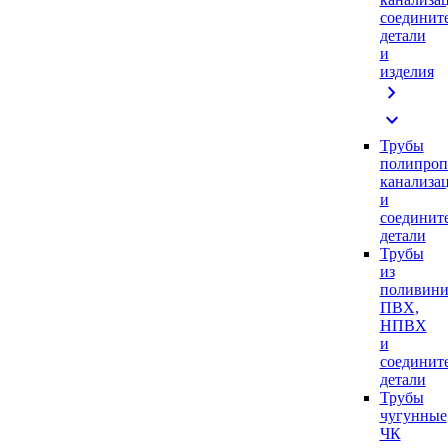
соединит
детали
и
изделия
chevron_right
expand_more
Трубы
полипроп
канализа
и
соединит
детали
Трубы
из
поливини
ПВХ,
НПВХ
и
соединит
детали
Трубы
чугунные
ЧК