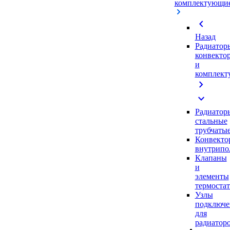
комплектующи
chevron_left
Назад
Радиатор
конвекто
и
комплек
chevron_right
expand_more
Радиатор
стальные
трубчаты
Конвекто
внутрипо
Клапаны
и
элементы
термоста
Узлы
подключе
для
радиатор