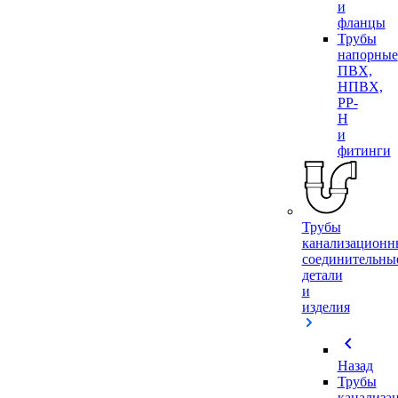
и
фланцы
Трубы
напорные
ПВХ,
НПВХ,
PP-
H
и
фитинги
Трубы
канализационн
соединительны
детали
и
изделия
chevron_left
Назад
Трубы
канализа