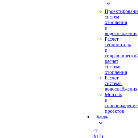
expand_more
Проектировани
систем
отопления
и
водоснабжения
Расчет
теплопотерь
и
гидравлически
расчет
системы
отопления
Расчет
системы
водоснабжения
Монтаж
и
сопровождение
проектов
Казань
expand_more
+7
(917)