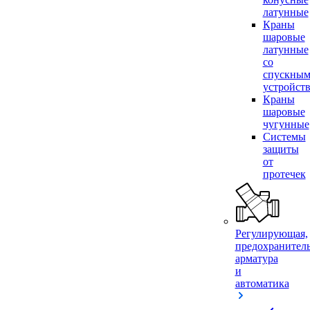
латунные
Краны
шаровые
латунные
со
спускны
устройст
Краны
шаровые
чугунные
Системы
защиты
от
протечек
Регулирующая,
предохранител
арматура
и
автоматика