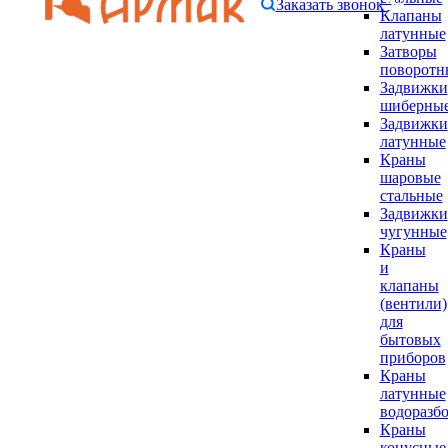
Заказать звонок
Клапаны
латунные
Затворы
поворотн
Задвижки
шиберны
Задвижки
латунные
Краны
шаровые
стальные
Задвижки
чугунные
Краны
и
клапаны
(вентили)
для
бытовых
приборов
Краны
латунные
водоразб
Краны
конусные