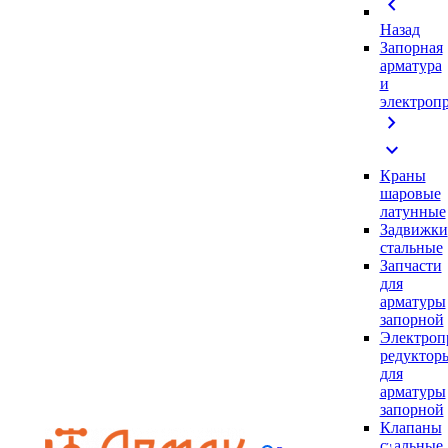
chevron_left
Назад
Запорная
арматура
и
электроп
chevron_right
expand_more
Краны
шаровые
латунные
Задвижки
стальные
Запчасти
для
арматуры
запорной
Электроп
редуктор
для
арматуры
запорной
Клапаны
стальные