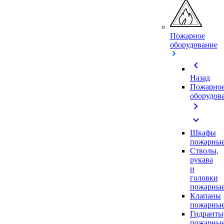
Пожарное
оборудование
chevron_left
Назад
Пожарно
оборудов
chevron_right
expand_more
Шкафы
пожарны
Стволы,
рукава
и
головки
пожарны
Клапаны
пожарны
Гидранты
пожарны