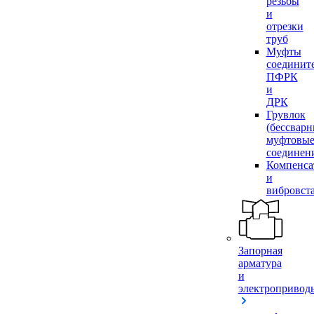
резьбы
и
отрезки
труб
Муфты
соединит
ПФРК
и
ДРК
Грувлок
(бессвар
муфтовы
соединен
Компенса
и
вибровст
Запорная
арматура
и
электропривод