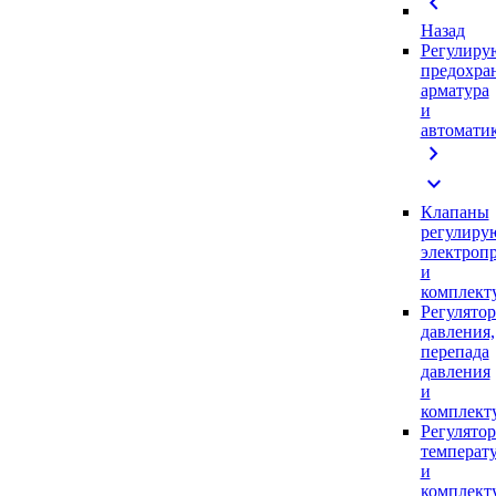
chevron_left
Назад
Регулиру
предохра
арматура
и
автомати
chevron_right
expand_more
Клапаны
регулиру
электроп
и
комплек
Регулято
давления,
перепада
давления
и
комплек
Регулято
температ
и
комплек