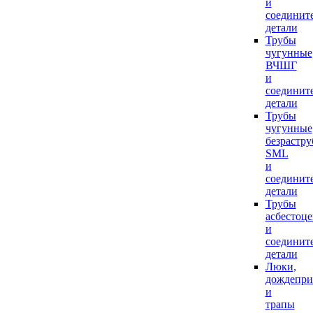
и
соединит
детали
Трубы
чугунные
ВЧШГ
и
соединит
детали
Трубы
чугунные
безрастр
SML
и
соединит
детали
Трубы
асбестоц
и
соединит
детали
Люки,
дождепр
и
трапы