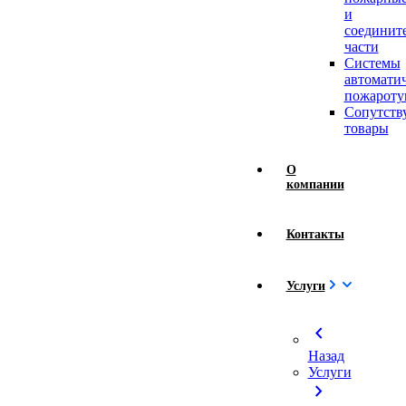
и
соединит
части
Системы
автомати
пожароту
Сопутст
товары
О
компании
Контакты
Услуги
chevron_left
Назад
Услуги
chevron_right