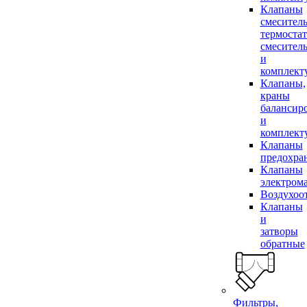
Клапаны
смесител
термоста
смесител
и
комплек
Клапаны,
краны
балансир
и
комплек
Клапаны
предохра
Клапаны
электром
Воздухоо
Клапаны
и
затворы
обратные
Фильтры,