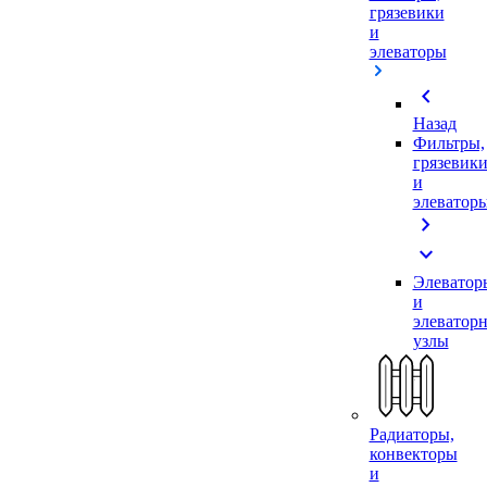
грязевики
и
элеваторы
chevron_left
Назад
Фильтры,
грязевик
и
элеватор
chevron_right
expand_more
Элеватор
и
элеватор
узлы
Радиаторы,
конвекторы
и