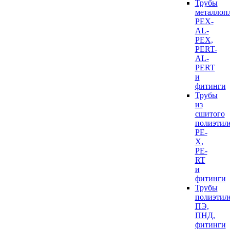
Трубы
металлоп
PEX-
AL-
PEX,
PERT-
AL-
PERT
и
фитинги
Трубы
из
сшитого
полиэтил
PE-
X,
PE-
RT
и
фитинги
Трубы
полиэтил
ПЭ,
ПНД,
фитинги