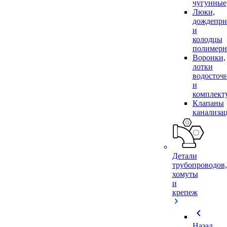
чугунные
Люки,
дождепр
и
колодцы
полимер
Воронки,
лотки
водосточ
и
комплек
Клапаны
канализа
Детали
трубопроводов,
хомуты
и
крепеж
chevron_left
Назад