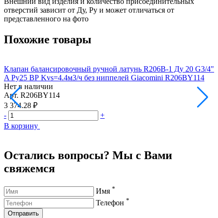
Внешний вид изделия и количество присоединительных
отверстий зависит от Ду, Pу и может отличаться от
представленного на фото
Похожие товары
Клапан балансировочный ручной латунь R206B-1 Ду 20 G3/4"
К
A Ру25 ВР Kvs=4.4м3/ч без ниппелей Giacomini R206BY114
A
Нет в наличии
Н
Арт.
R206BY114
А
3 374.28 ₽
3
-
+
-
В корзину
В
Остались вопросы? Мы с Вами
свяжемся
*
Имя
*
Телефон
Отправить