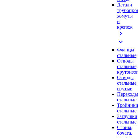
Детали
трубопро
хомуты
и
крепеж
chevron_right
expand_more
Фланцы
стальные
Отводы
стальные
крутоизо
Отводы
стальные
гнутые
Переходы
стальные
Тройник
стальные
Заглушки
стальные
Сгоны,
бочата,