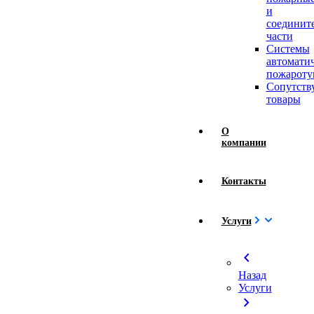
и
соединит
части
Системы
автомати
пожароту
Сопутст
товары
О
компании
Контакты
Услуги
chevron_left
Назад
Услуги
chevron_right