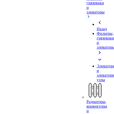
грязевики
и
элеваторы
chevron_left
Назад
Фильтры,
грязевик
и
элеватор
chevron_right
expand_more
Элеватор
и
элеватор
узлы
Радиаторы,
конвекторы
и