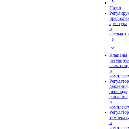
chevron_left
Назад
Регулиру
предохра
арматура
и
автомати
chevron_right
expand_more
Клапаны
регулиру
электроп
и
комплек
Регулято
давления,
перепада
давления
и
комплек
Регулято
температ
и
комплек