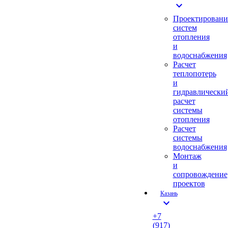
expand_more
Проектировани
систем
отопления
и
водоснабжения
Расчет
теплопотерь
и
гидравлически
расчет
системы
отопления
Расчет
системы
водоснабжения
Монтаж
и
сопровождение
проектов
Казань
expand_more
+7
(917)