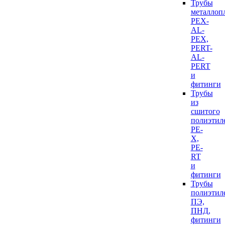
Трубы
металлоп
PEX-
AL-
PEX,
PERT-
AL-
PERT
и
фитинги
Трубы
из
сшитого
полиэтил
PE-
X,
PE-
RT
и
фитинги
Трубы
полиэтил
ПЭ,
ПНД,
фитинги