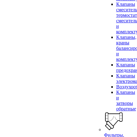
Клапаны
смесител
термоста
смесител
и
комплек
Клапаны,
краны
балансир
и
комплек
Клапаны
предохра
Клапаны
электром
Воздухоо
Клапаны
и
затворы
обратные
Фильтры,