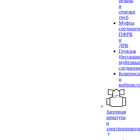
резьбы
и
отрезки
труб
Муфты
соединит
ПФРК
и
ДРК
Грувлок
(бессвар
муфтовы
соединен
Компенса
и
вибровст
Запорная
арматура
и
электропривод