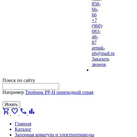
858-
66-
66
+7
(960)
083-
48-
87
armak-
nh@mail.ru
Заказать
звонок
Поиск по сайту
Например
Тройник PP-H переходной серая
Искать
shopping_cart
favorite
call
bar_chart
Главная
Каталог
Запорная арматура и электроприводы