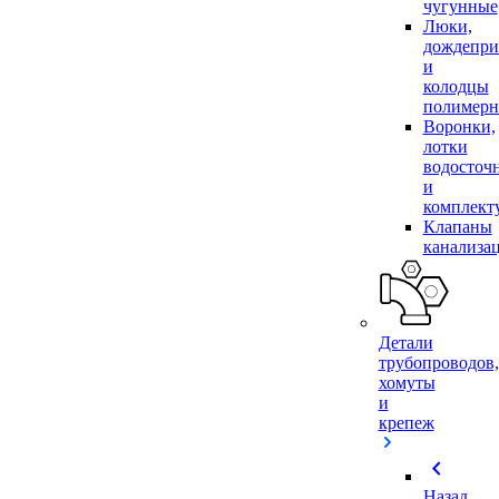
чугунные
Люки,
дождепр
и
колодцы
полимер
Воронки,
лотки
водосточ
и
комплек
Клапаны
канализа
Детали
трубопроводов,
хомуты
и
крепеж
chevron_left
Назад