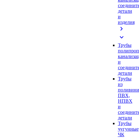
соединит
детали
и
изделия
chevron_right
expand_more
Трубы
полипроп
канализа
и
соединит
детали
Трубы
из
поливини
ПВХ,
НПВХ
и
соединит
детали
Трубы
чугунные
ЧК