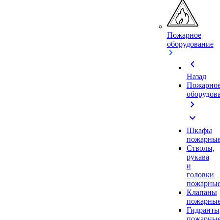
Пожарное
оборудование
chevron_left
Назад
Пожарно
оборудов
chevron_right
expand_more
Шкафы
пожарны
Стволы,
рукава
и
головки
пожарны
Клапаны
пожарны
Гидранты
пожарны