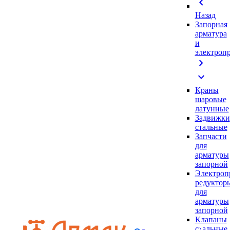
chevron_left
Назад
Запорная
арматура
и
электроп
chevron_right
expand_more
Краны
шаровые
латунные
Задвижки
стальные
Запчасти
для
арматуры
запорной
Электроп
редуктор
для
арматуры
запорной
Клапаны
стальные