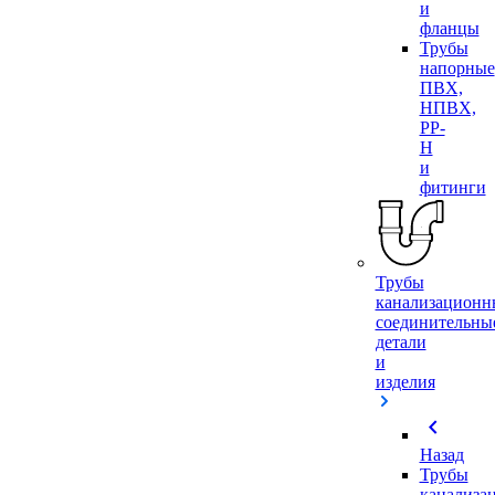
и
фланцы
Трубы
напорные
ПВХ,
НПВХ,
PP-
H
и
фитинги
Трубы
канализационн
соединительны
детали
и
изделия
chevron_left
Назад
Трубы
канализа