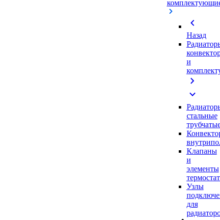
комплектующи
chevron_left
Назад
Радиатор
конвекто
и
комплек
chevron_right
expand_more
Радиатор
стальные
трубчаты
Конвекто
внутрипо
Клапаны
и
элементы
термоста
Узлы
подключе
для
радиатор