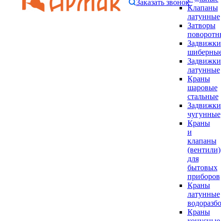
Заказать звонок
Клапаны
латунные
Затворы
поворотн
Задвижки
шиберны
Задвижки
латунные
Краны
шаровые
стальные
Задвижки
чугунные
Краны
и
клапаны
(вентили)
для
бытовых
приборов
Краны
латунные
водоразб
Краны
конусные