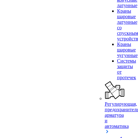
латунные
Краны
шаровые
латунные
со
спускны
устройст
Краны
шаровые
чугунные
Системы
защиты
от
протечек
Регулирующая,
предохранител
арматура
и
автоматика