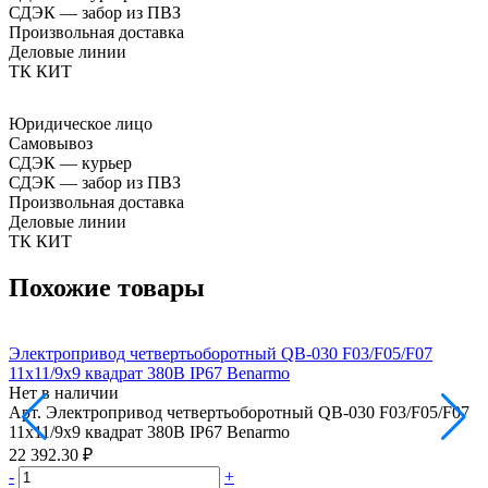
СДЭК — забор из ПВЗ
Произвольная доставка
Деловые линии
ТК КИТ
Юридическое лицо
Самовывоз
СДЭК — курьер
СДЭК — забор из ПВЗ
Произвольная доставка
Деловые линии
ТК КИТ
Похожие товары
Электропривод четвертьоборотный QB-030 F03/F05/F07
Э
11х11/9х9 квадрат 380В IP67 Benarmo
2
Нет в наличии
Н
Арт.
Электропривод четвертьоборотный QB-030 F03/F05/F07
А
11х11/9х9 квадрат 380В IP67 Benarmo
2
22 392.30 ₽
5
-
+
-