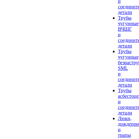
и
соединит
детали
Трубы
чугунные
ВЧШГ
и
соединит
детали
Трубы
чугунные
безрастр
SML
и
соединит
детали
Трубы
асбестоц
и
соединит
детали
Люки,
дождепр
и
трапы