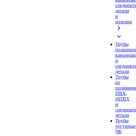
соединит
детали
и
изделия
chevron_right
expand_more
Трубы
полипроп
канализа
и
соединит
детали
Трубы
из
поливини
ПВХ,
НПВХ
и
соединит
детали
Трубы
чугунные
ЧК