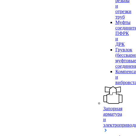
резьбы
и
отрезки
труб
Муфты
соединит
ПФРК
и
ДРК
Грувлок
(бессвар
муфтовы
соединен
Компенса
и
вибровст
Запорная
арматура
и
электропривод