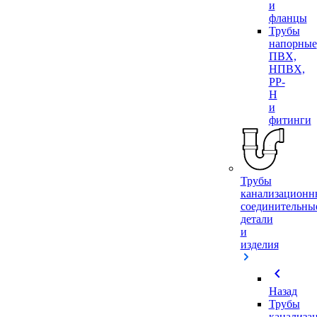
и
фланцы
Трубы
напорные
ПВХ,
НПВХ,
PP-
H
и
фитинги
Трубы
канализационн
соединительны
детали
и
изделия
chevron_left
Назад
Трубы
канализа