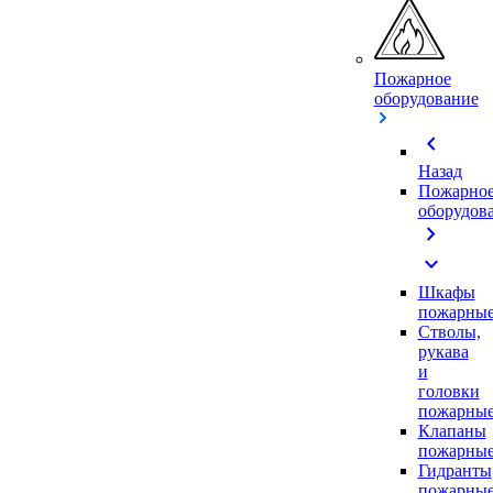
Пожарное
оборудование
chevron_left
Назад
Пожарно
оборудов
chevron_right
expand_more
Шкафы
пожарны
Стволы,
рукава
и
головки
пожарны
Клапаны
пожарны
Гидранты
пожарны