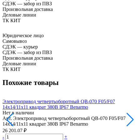
СДЭК — забор из ПВЗ
Произвольная доставка
Деловые линии
ТК КИТ
Юридическое лицо
Самовывоз
СДЭК — курьер
СДЭК — забор из ПВЗ
Произвольная доставка
Деловые линии
ТК КИТ
Похожие товары
Электропривод четвертьоборотный QB-070 F05/F07
Э
14х14/11х11 квадрат 380В IP67 Benarmo
1
Нет в наличии
Н
Арт.
Электропривод четвертьоборотный QB-070 F05/F07
А
14х14/11х11 квадрат 380В IP67 Benarmo
1
26 201.07 ₽
3
-
+
-