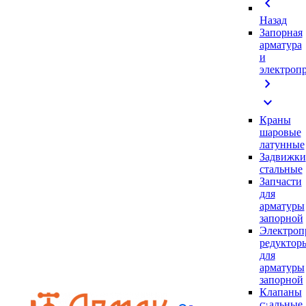
chevron_left
Назад
Запорная
арматура
и
электроп
chevron_right
expand_more
Краны
шаровые
латунные
Задвижки
стальные
Запчасти
для
арматуры
запорной
Электроп
редуктор
для
арматуры
запорной
Клапаны
стальные