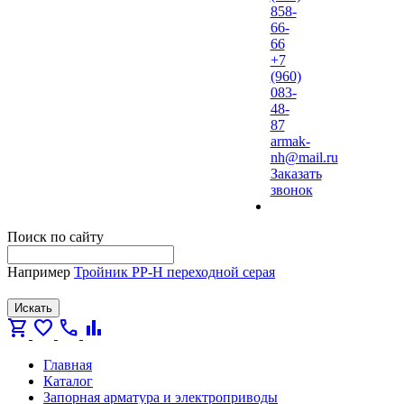
858-
66-
66
+7
(960)
083-
48-
87
armak-
nh@mail.ru
Заказать
звонок
Поиск по сайту
Например
Тройник PP-H переходной серая
Искать
shopping_cart
favorite
call
bar_chart
Главная
Каталог
Запорная арматура и электроприводы