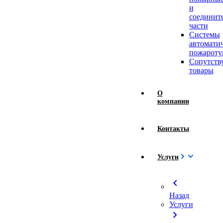
и
соединит
части
Системы
автомати
пожароту
Сопутст
товары
О
компании
Контакты
Услуги
chevron_left
Назад
Услуги
chevron_right