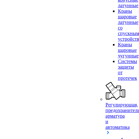
латунные
Краны
шаровые
латунные
со
спускны
устройст
Краны
шаровые
чугунные
Системы
защиты
от
протечек
Регулирующая,
предохранител
арматура
и
автоматика