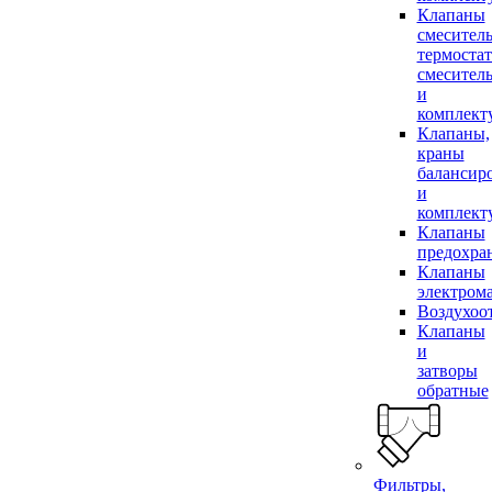
Клапаны
смесител
термоста
смесител
и
комплек
Клапаны,
краны
балансир
и
комплек
Клапаны
предохра
Клапаны
электром
Воздухоо
Клапаны
и
затворы
обратные
Фильтры,