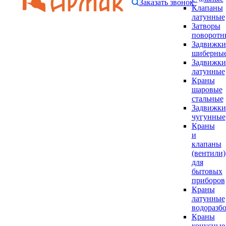
Заказать звонок
Клапаны
латунные
Затворы
поворотн
Задвижки
шиберны
Задвижки
латунные
Краны
шаровые
стальные
Задвижки
чугунные
Краны
и
клапаны
(вентили)
для
бытовых
приборов
Краны
латунные
водоразб
Краны
конусные