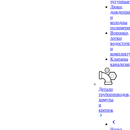
чугунные
Люки,
дождепр
и
колодцы
полимер
Воронки,
лотки
водосточ
и
комплек
Клапаны
канализа
Детали
трубопроводов,
хомуты
и
крепеж
chevron_left
Назад