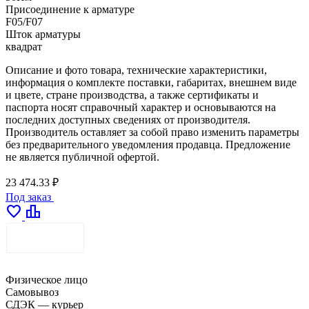
Присоединение к арматуре
F05/F07
Шток арматуры
квадрат
Описание и фото товара, технические характеристики,
информация о комплекте поставки, габаритах, внешнем виде
и цвете, стране производства, а также сертификаты и
паспорта носят справочный характер и основываются на
последних доступных сведениях от производителя.
Производитель оставляет за собой право изменить параметры
без предварительного уведомления продавца. Предложение
не является публичной офертой.
23 474.33 ₽
Под заказ
favorite
leaderboard
ДОСТАВКА
Физическое лицо
Самовывоз
СДЭК — курьер