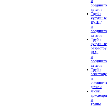
и
соединит
детали
Трубы
чугунные
ВЧШГ
и
соединит
детали
Трубы
чугунные
безрастр
SML
и
соединит
детали
Трубы
асбестоц
и
соединит
детали
Люки,
дождепр
и
трапы