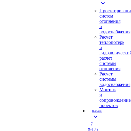
expand_more
Проектировани
систем
отопления
и
водоснабжения
Расчет
теплопотерь
и
гидравлически
расчет
системы
отопления
Расчет
системы
водоснабжения
Монтаж
и
сопровождение
проектов
Казань
expand_more
+7
(917)