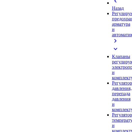
chevron_left
Назад
Регулиру
предохра
арматура
и
автомати
chevron_right
expand_more
Клапаны
регулиру
электроп
и
комплек
Регулято
давления,
перепада
давления
и
комплек
Регулято
температ
и
комплек