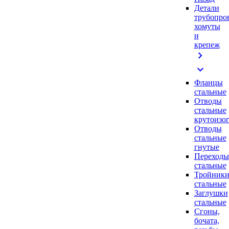
Детали
трубопро
хомуты
и
крепеж
chevron_right
expand_more
Фланцы
стальные
Отводы
стальные
крутоизо
Отводы
стальные
гнутые
Переходы
стальные
Тройник
стальные
Заглушки
стальные
Сгоны,
бочата,