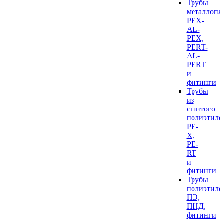
Трубы
металлоп
PEX-
AL-
PEX,
PERT-
AL-
PERT
и
фитинги
Трубы
из
сшитого
полиэтил
PE-
X,
PE-
RT
и
фитинги
Трубы
полиэтил
ПЭ,
ПНД,
фитинги