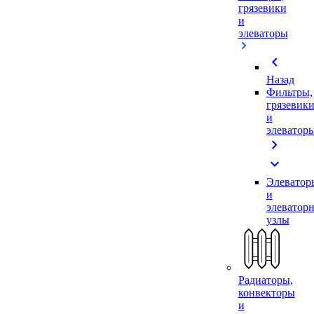
грязевики
и
элеваторы
chevron_left
Назад
Фильтры,
грязевик
и
элеватор
chevron_right
expand_more
Элеватор
и
элеватор
узлы
Радиаторы,
конвекторы
и