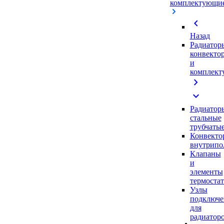
комплектующи
chevron_left
Назад
Радиатор
конвекто
и
комплек
chevron_right
expand_more
Радиатор
стальные
трубчаты
Конвекто
внутрипо
Клапаны
и
элементы
термоста
Узлы
подключе
для
радиатор