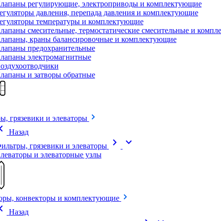
лапаны регулирующие, электроприводы и комплектующие
егуляторы давления, перепада давления и комплектующие
егуляторы температуры и комплектующие
лапаны смесительные, термостатические смесительные и комп
лапаны, краны балансировочные и комплектующие
лапаны предохранительные
лапаны электромагнитные
оздухоотводчики
лапаны и затворы обратные
ы, грязевики и элеваторы
on_left
Назад
chevron_right
expand_more
ильтры, грязевики и элеваторы
леваторы и элеваторные узлы
оры, конвекторы и комплектующие
on_left
Назад