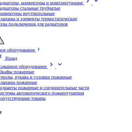
chevron_right
expand_more
адиаторы, конвекторы и комплектующие
адиаторы стальные трубчатые
онвекторы внутрипольные
лапаны и элементы термостатические
злы подключения для радиаторов
ое оборудование
on_left
Назад
chevron_right
expand_more
ожарное оборудование
кафы пожарные
тволы, рукава и головки пожарные
лапаны пожарные
идранты пожарные и соединительные части
истемы автоматического пожаротушения
опутствующие товары
и