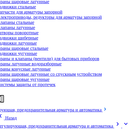
раны шаровые латунные
адвижки стальные
апчасти для арматуры запорной
лектроприводы, редукторы для арматуры запорной
лапаны стальные
лапаны латунные
атворы поворотные
адвижки шиберные
адвижки латунные
раны шаровые стальные
адвижки чугунные
раны и клапаны (вентили) для бытовых приборов
раны латунные водоразборные
раны конусные латунные
раны шаровые латунные со спускным устройством
раны шаровые чугунные
истемы защиты от протечек
рующая, предохранительная арматура и автоматика
on_left
Назад
chevron_right
expand_mor
егулирующая, предохранительная арматура и автоматика