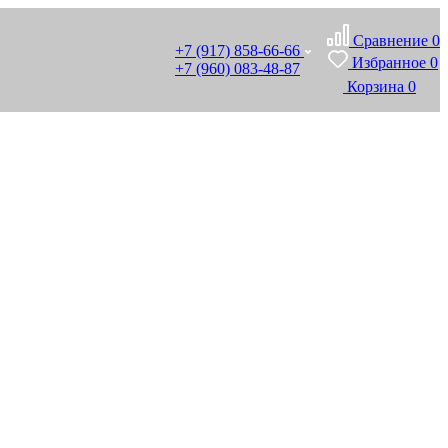
Сравнение
0
+7 (917) 858-66-66
Избранное
0
+7 (960) 083-48-87
Корзина
0