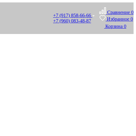
Сравнение
0
+7 (917) 858-66-66
Избранное
0
+7 (960) 083-48-87
Корзина
0