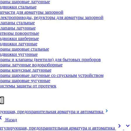
раны шаровые латунные
адвижки стальные
апчасти для арматуры запорной
лектроприводы, редукторы для арматуры запорной
лапаны стальные
лапаны латунные
атворы поворотные
адвижки шиберные
адвижки латунные
раны шаровые стальные
адвижки чугунные
раны и клапаны (вентили) для бытовых приборов
раны латунные водоразборные
раны конусные латунные
раны шаровые латунные со спускным устройством
раны шаровые чугунные
истемы защиты от протечек
рующая, предохранительная арматура и автоматика
on_left
Назад
chevron_right
expand_mor
егулирующая, предохранительная арматура и автоматика