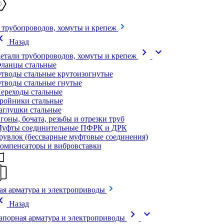
 трубопроводов, хомуты и крепеж
on_left
Назад
chevron_right
expand_more
етали трубопроводов, хомуты и крепеж
ланцы стальные
тводы стальные крутоизогнутые
тводы стальные гнутые
ереходы стальные
ройники стальные
аглушки стальные
гоны, бочата, резьбы и отрезки труб
уфты соединительные ПФРК и ДРК
рувлок (бессварные муфтовые соединения)
омпенсаторы и вибровставки
ая арматура и электроприводы
on_left
Назад
chevron_right
expand_more
апорная арматура и электроприводы