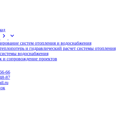
зад
chevron_right
expand_more
ирование систем отопления и водоснабжения
 теплопотерь и гидравлический расчет системы отопления
 системы водоснабжения
 и сопровождение проектов
66-66
48-87
l.ru
нок