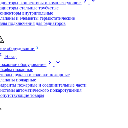
chevron_right
expand_more
адиаторы, конвекторы и комплектующие
адиаторы стальные трубчатые
онвекторы внутрипольные
лапаны и элементы термостатические
злы подключения для радиаторов
ое оборудование
on_left
Назад
chevron_right
expand_more
ожарное оборудование
кафы пожарные
тволы, рукава и головки пожарные
лапаны пожарные
идранты пожарные и соединительные части
истемы автоматического пожаротушения
опутствующие товары
и