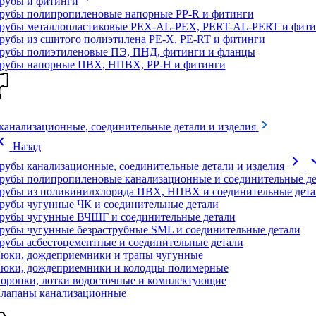
рубы и фитинги
рубы полипропиленовые напорные PP-R и фитинги
рубы металлопластиковые PEX-AL-PEX, PERT-AL-PERT и фити
рубы из сшитого полиэтилена PE-X, PE-RT и фитинги
рубы полиэтиленовые ПЭ, ПНД, фитинги и фланцы
рубы напорные ПВХ, НПВХ, PP-H и фитинги
канализационные, соединительные детали и изделия
on_left
Назад
chevron_right
expand
рубы канализационные, соединительные детали и изделия
рубы полипропиленовые канализационные и соединительные де
рубы из поливинилхлорида ПВХ, НПВХ и соединительные дета
рубы чугунные ЧК и соединительные детали
рубы чугунные ВЧШГ и соединительные детали
рубы чугунные безраструбные SML и соединительные детали
рубы асбестоцементные и соединительные детали
юки, дождеприемники и трапы чугунные
юки, дождеприемники и колодцы полимерные
оронки, лотки водосточные и комплектующие
лапаны канализационные