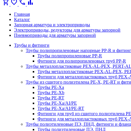
shopping_cart
favorite
call
bar_chart
Главная
Каталог
Запорная арматура и электроприводы
Электроприводы, редукторы для арматуры запорной
Пневмоприводы для арматуры запорной
Трубы и фитинги
Трубы полипропиленовые напорные PP-R и фитин
Трубы полипропиленовые PP-R
Фитинги для полипропиленовых труб PP-R
Трубы металлопластиковые PEX-AL-PEX, PERT-A
Трубы металлопластиковые PEX-AL-PEX, P
Фитинги для металлопластиковых труб PEX
Трубы из сшитого полиэтилена PE-X, PE-RT и фит
Трубы PE-Xa
Трубы PE-Xb
Трубы PE-RT
Трубы PE-Xa/AI/PE
Трубы PE-Xa/AI/PE-RT
Фитинги для труб из сшитого полиэтилена P
Фитинги для металлопластиковых труб PEX
Трубы полиэтиленовые ПЭ, ПНД, фитинги и флан
Трубы полиэтиленовые ПЭ, ПНД