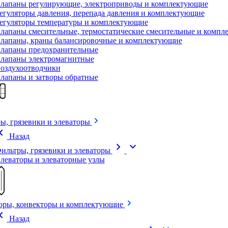
лапаны регулирующие, электроприводы и комплектующие
егуляторы давления, перепада давления и комплектующие
егуляторы температуры и комплектующие
лапаны смесительные, термостатические смесительные и комп
лапаны, краны балансировочные и комплектующие
лапаны предохранительные
лапаны электромагнитные
оздухоотводчики
лапаны и затворы обратные
ы, грязевики и элеваторы
on_left
Назад
chevron_right
expand_more
ильтры, грязевики и элеваторы
леваторы и элеваторные узлы
оры, конвекторы и комплектующие
on_left
Назад