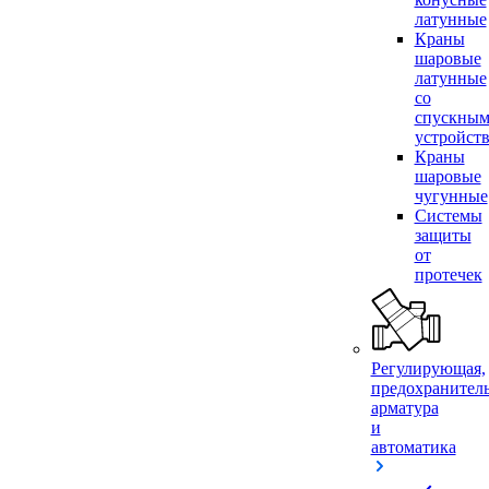
латунные
Краны
шаровые
латунные
со
спускны
устройст
Краны
шаровые
чугунные
Системы
защиты
от
протечек
Регулирующая,
предохранител
арматура
и
автоматика