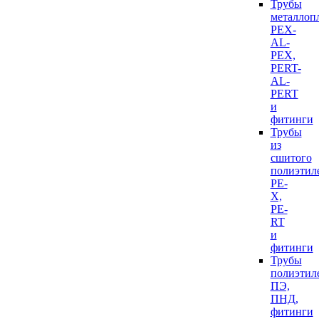
Трубы
металлоп
PEX-
AL-
PEX,
PERT-
AL-
PERT
и
фитинги
Трубы
из
сшитого
полиэтил
PE-
X,
PE-
RT
и
фитинги
Трубы
полиэтил
ПЭ,
ПНД,
фитинги