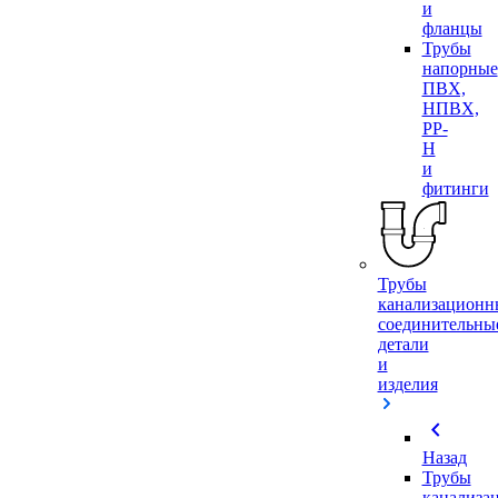
и
фланцы
Трубы
напорные
ПВХ,
НПВХ,
PP-
H
и
фитинги
Трубы
канализационн
соединительны
детали
и
изделия
chevron_left
Назад
Трубы
канализа