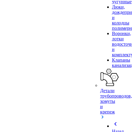
чугунные
Люки,
дождепр
и
колодцы
полимер
Воронки,
лотки
водосточ
и
комплек
Клапаны
канализа
Детали
трубопроводов,
хомуты
и
крепеж
chevron_left
Назад