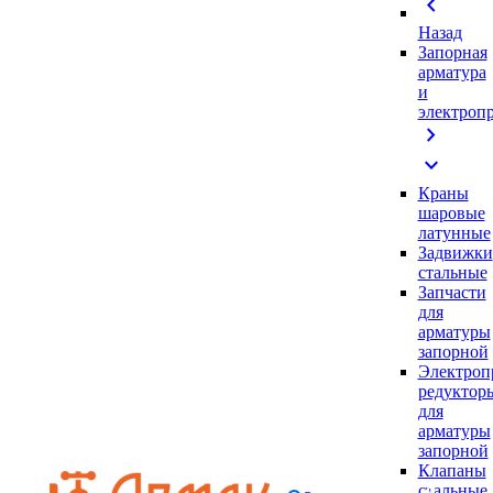
chevron_left
Назад
Запорная
арматура
и
электроп
chevron_right
expand_more
Краны
шаровые
латунные
Задвижки
стальные
Запчасти
для
арматуры
запорной
Электроп
редуктор
для
арматуры
запорной
Клапаны
стальные