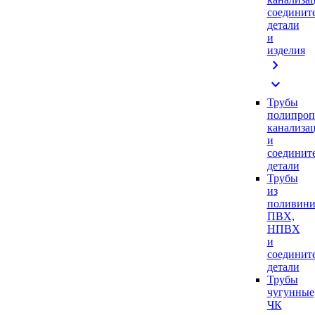
соединит
детали
и
изделия
chevron_right
expand_more
Трубы
полипроп
канализа
и
соединит
детали
Трубы
из
поливини
ПВХ,
НПВХ
и
соединит
детали
Трубы
чугунные
ЧК