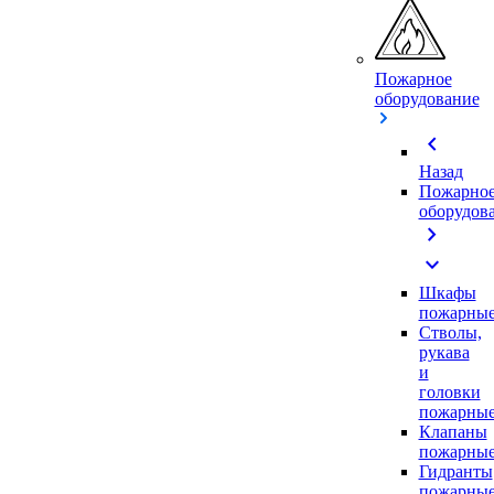
Пожарное
оборудование
chevron_left
Назад
Пожарно
оборудов
chevron_right
expand_more
Шкафы
пожарны
Стволы,
рукава
и
головки
пожарны
Клапаны
пожарны
Гидранты
пожарны