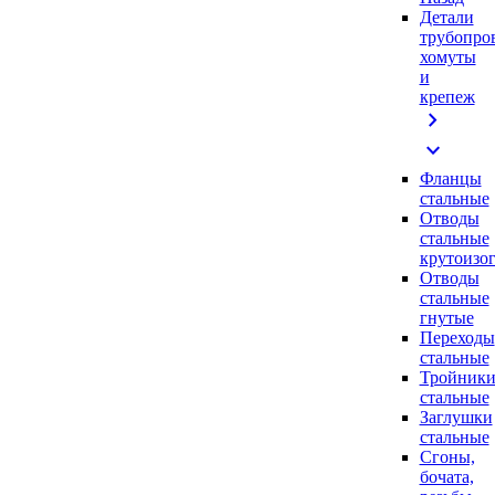
Детали
трубопро
хомуты
и
крепеж
chevron_right
expand_more
Фланцы
стальные
Отводы
стальные
крутоизо
Отводы
стальные
гнутые
Переходы
стальные
Тройник
стальные
Заглушки
стальные
Сгоны,
бочата,