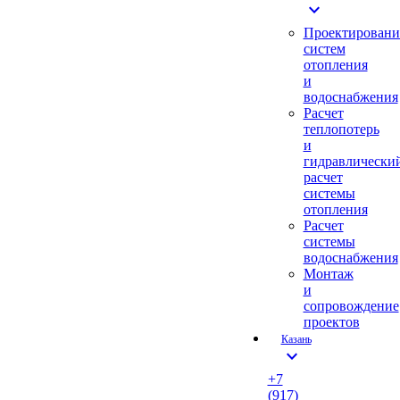
expand_more
Проектировани
систем
отопления
и
водоснабжения
Расчет
теплопотерь
и
гидравлически
расчет
системы
отопления
Расчет
системы
водоснабжения
Монтаж
и
сопровождение
проектов
Казань
expand_more
+7
(917)