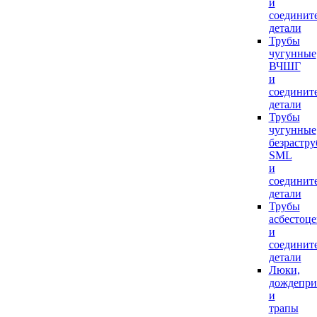
и
соединит
детали
Трубы
чугунные
ВЧШГ
и
соединит
детали
Трубы
чугунные
безрастр
SML
и
соединит
детали
Трубы
асбестоц
и
соединит
детали
Люки,
дождепр
и
трапы