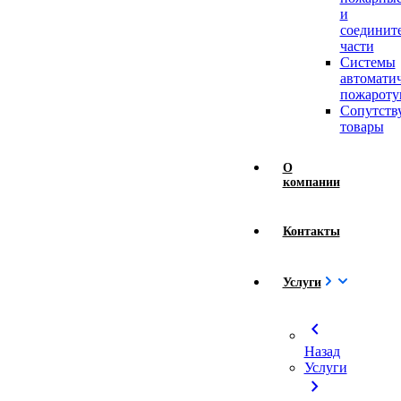
и
соединит
части
Системы
автомати
пожароту
Сопутст
товары
О
компании
Контакты
Услуги
chevron_left
Назад
Услуги
chevron_right