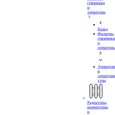
грязевики
и
элеваторы
chevron_left
Назад
Фильтры,
грязевик
и
элеватор
chevron_right
expand_more
Элеватор
и
элеватор
узлы
Радиаторы,
конвекторы
и