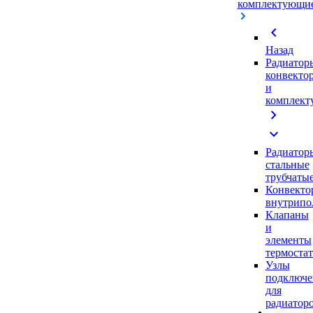
комплектующи
chevron_left
Назад
Радиатор
конвекто
и
комплек
chevron_right
expand_more
Радиатор
стальные
трубчаты
Конвекто
внутрипо
Клапаны
и
элементы
термоста
Узлы
подключе
для
радиатор