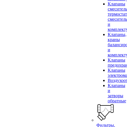
Клапаны
смесител
термоста
смесител
и
комплек
Клапаны,
краны
балансир
и
комплек
Клапаны
предохра
Клапаны
электром
Воздухоо
Клапаны
и
затворы
обратные
Фильтры,