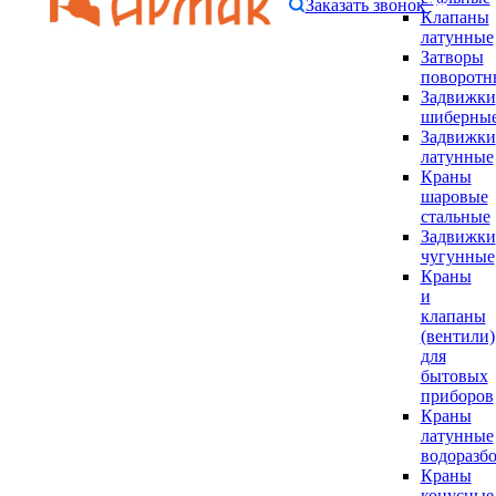
Заказать звонок
Клапаны
латунные
Затворы
поворотн
Задвижки
шиберны
Задвижки
латунные
Краны
шаровые
стальные
Задвижки
чугунные
Краны
и
клапаны
(вентили)
для
бытовых
приборов
Краны
латунные
водоразб
Краны
конусные