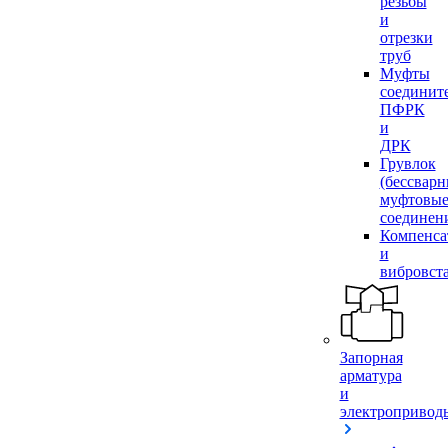
резьбы
и
отрезки
труб
Муфты
соединит
ПФРК
и
ДРК
Грувлок
(бессвар
муфтовы
соединен
Компенса
и
вибровст
Запорная
арматура
и
электропривод