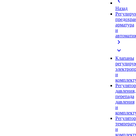
chevron_left
Назад
Регулиру
предохра
арматура
и
автомати
chevron_right
expand_more
Клапаны
регулиру
электроп
и
комплек
Регулято
давления,
перепада
давления
и
комплек
Регулято
температ
и
комплек