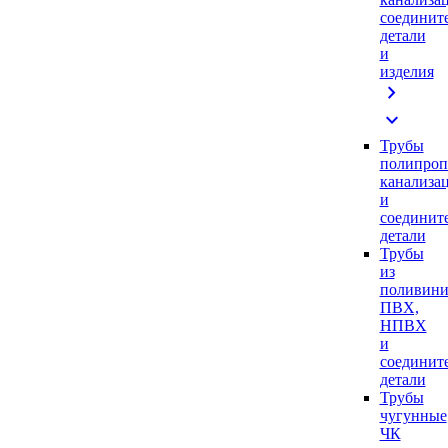
соединит
детали
и
изделия
chevron_right
expand_more
Трубы
полипроп
канализа
и
соединит
детали
Трубы
из
поливини
ПВХ,
НПВХ
и
соединит
детали
Трубы
чугунные
ЧК