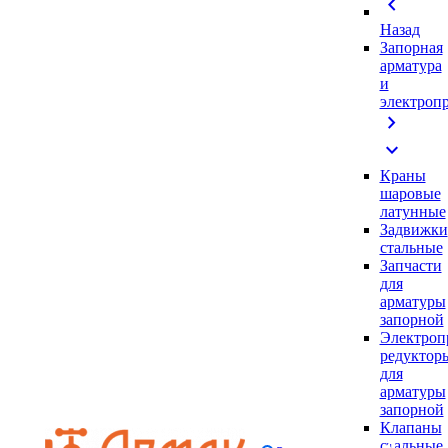
chevron_left
Назад
Запорная
арматура
и
электроп
chevron_right
expand_more
Краны
шаровые
латунные
Задвижки
стальные
Запчасти
для
арматуры
запорной
Электроп
редуктор
для
арматуры
запорной
Клапаны
стальные