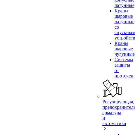
латунные
Краны
шаровые
латунные
со
спускны
устройст
Краны
шаровые
чугунные
Системы
защиты
от
протечек
Регулирующая,
предохранител
арматура
и
автоматика