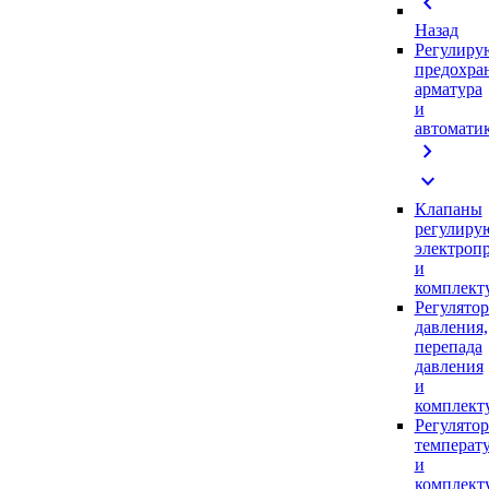
chevron_left
Назад
Регулиру
предохра
арматура
и
автомати
chevron_right
expand_more
Клапаны
регулиру
электроп
и
комплек
Регулято
давления,
перепада
давления
и
комплек
Регулято
температ
и
комплек