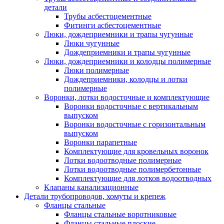
детали
Трубы асбестоцементные
Фитинги асбестоцементные
Люки, дождеприемники и трапы чугунные
Люки чугунные
Дождеприемники и трапы чугунные
Люки, дождеприемники и колодцы полимерные
Люки полимерные
Дождеприемники, колодцы и лотки
полимерные
Воронки, лотки водосточные и комплектующие
Воронки водосточные с вертикальным
выпуском
Воронки водосточные с горизонтальным
выпуском
Воронки парапетные
Комплектующие для кровельных воронок
Лотки водоотводные полимерные
Лотки водоотводные полимербетонные
Комплектующие для лотков водоотводных
Клапаны канализационные
Детали трубопроводов, хомуты и крепеж
Фланцы стальные
Фланцы стальные воротниковые
Фланцы стальные плоские