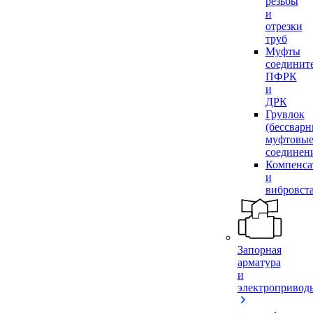
резьбы
и
отрезки
труб
Муфты
соединит
ПФРК
и
ДРК
Грувлок
(бессвар
муфтовы
соединен
Компенса
и
вибровст
Запорная
арматура
и
электропривод