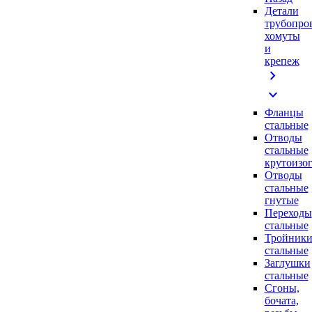
Детали
трубопро
хомуты
и
крепеж
chevron_right
expand_more
Фланцы
стальные
Отводы
стальные
крутоизо
Отводы
стальные
гнутые
Переходы
стальные
Тройник
стальные
Заглушки
стальные
Сгоны,
бочата,