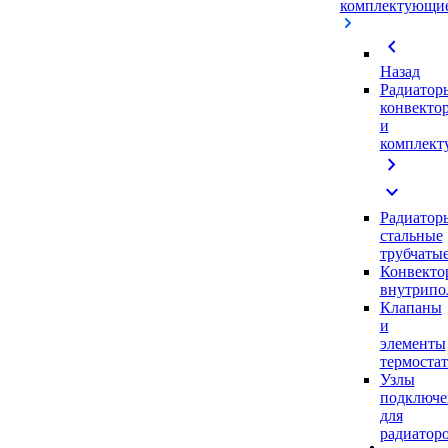
комплектующи
chevron_left
Назад
Радиатор
конвекто
и
комплек
chevron_right
expand_more
Радиатор
стальные
трубчаты
Конвекто
внутрипо
Клапаны
и
элементы
термоста
Узлы
подключе
для
радиатор