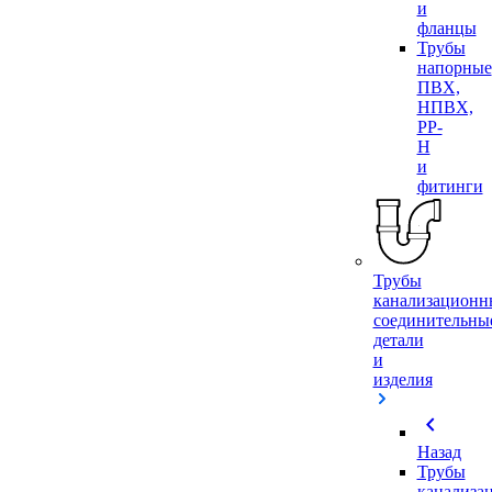
и
фланцы
Трубы
напорные
ПВХ,
НПВХ,
PP-
H
и
фитинги
Трубы
канализационн
соединительны
детали
и
изделия
chevron_left
Назад
Трубы
канализа