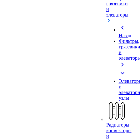
грязевики
и
элеваторы
chevron_left
Назад
Фильтры,
грязевик
и
элеватор
chevron_right
expand_more
Элеватор
и
элеватор
узлы
Радиаторы,
конвекторы
и