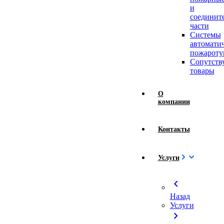
и
соединит
части
Системы
автомати
пожароту
Сопутст
товары
О
компании
Контакты
Услуги
chevron_left
Назад
Услуги
chevron_right