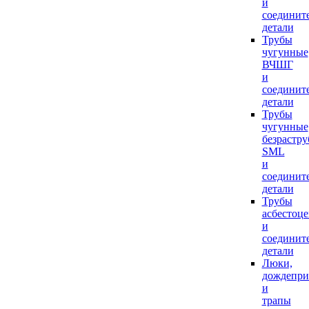
и
соединит
детали
Трубы
чугунные
ВЧШГ
и
соединит
детали
Трубы
чугунные
безрастр
SML
и
соединит
детали
Трубы
асбестоц
и
соединит
детали
Люки,
дождепр
и
трапы