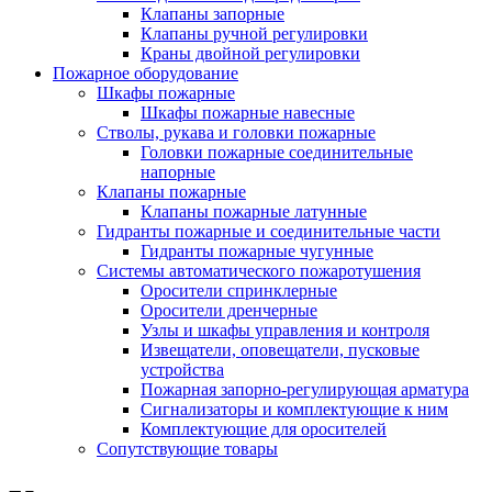
Клапаны запорные
Клапаны ручной регулировки
Краны двойной регулировки
Пожарное оборудование
Шкафы пожарные
Шкафы пожарные навесные
Стволы, рукава и головки пожарные
Головки пожарные соединительные
напорные
Клапаны пожарные
Клапаны пожарные латунные
Гидранты пожарные и соединительные части
Гидранты пожарные чугунные
Системы автоматического пожаротушения
Оросители спринклерные
Оросители дренчерные
Узлы и шкафы управления и контроля
Извещатели, оповещатели, пусковые
устройства
Пожарная запорно-регулирующая арматура
Сигнализаторы и комплектующие к ним
Комплектующие для оросителей
Сопутствующие товары