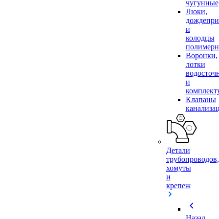
чугунные
Люки,
дождепр
и
колодцы
полимер
Воронки,
лотки
водосточ
и
комплек
Клапаны
канализа
Детали
трубопроводов,
хомуты
и
крепеж
chevron_left
Назад