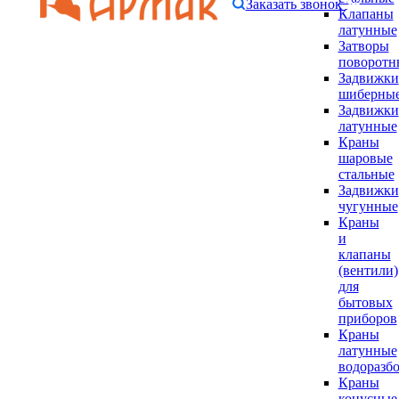
Заказать звонок
Клапаны
латунные
Затворы
поворотн
Задвижки
шиберны
Задвижки
латунные
Краны
шаровые
стальные
Задвижки
чугунные
Краны
и
клапаны
(вентили)
для
бытовых
приборов
Краны
латунные
водоразб
Краны
конусные