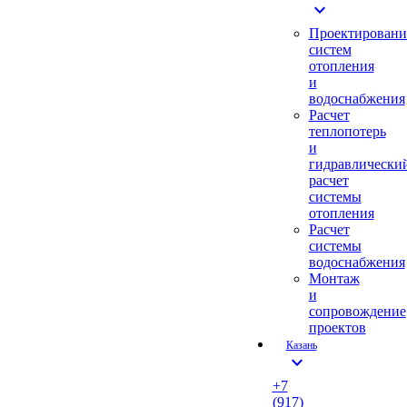
expand_more
Проектировани
систем
отопления
и
водоснабжения
Расчет
теплопотерь
и
гидравлически
расчет
системы
отопления
Расчет
системы
водоснабжения
Монтаж
и
сопровождение
проектов
Казань
expand_more
+7
(917)