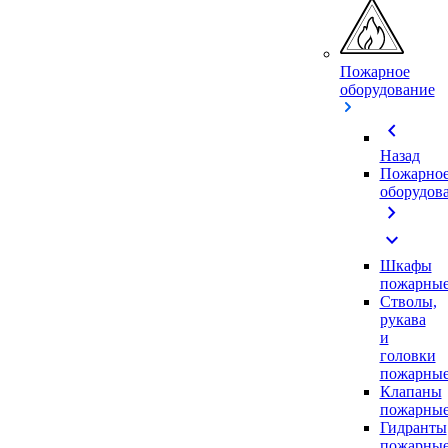
Пожарное
оборудование
chevron_left
Назад
Пожарно
оборудов
chevron_right
expand_more
Шкафы
пожарны
Стволы,
рукава
и
головки
пожарны
Клапаны
пожарны
Гидранты
пожарны