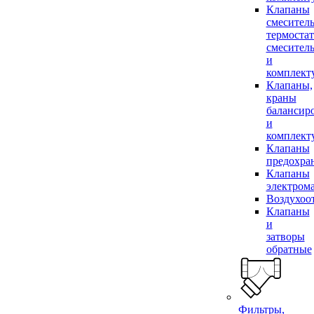
Клапаны
смесител
термоста
смесител
и
комплек
Клапаны,
краны
балансир
и
комплек
Клапаны
предохра
Клапаны
электром
Воздухоо
Клапаны
и
затворы
обратные
Фильтры,