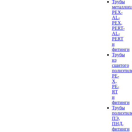
Трубы
металлоп
PEX-
AL-
PEX,
PERT-
AL-
PERT
и
фитинги
Трубы
из
сшитого
полиэтил
PE-
X,
PE-
RT
и
фитинги
Трубы
полиэтил
ПЭ,
ПНД,
фитинги